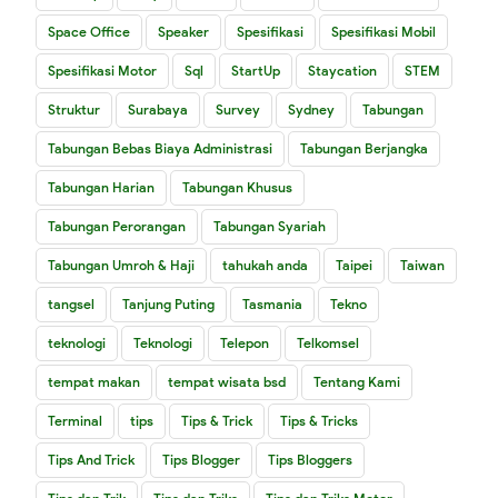
Space Office
Speaker
Spesifikasi
Spesifikasi Mobil
Spesifikasi Motor
Sql
StartUp
Staycation
STEM
Struktur
Surabaya
Survey
Sydney
Tabungan
Tabungan Bebas Biaya Administrasi
Tabungan Berjangka
Tabungan Harian
Tabungan Khusus
Tabungan Perorangan
Tabungan Syariah
Tabungan Umroh & Haji
tahukah anda
Taipei
Taiwan
tangsel
Tanjung Puting
Tasmania
Tekno
teknologi
Teknologi
Telepon
Telkomsel
tempat makan
tempat wisata bsd
Tentang Kami
Terminal
tips
Tips & Trick
Tips & Tricks
Tips And Trick
Tips Blogger
Tips Bloggers