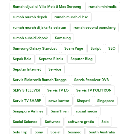
Rumah dijual di Villa Melati Mas Serpong
rumah minimalis
rumah murah depok
rumah murah di bsd
rumah murah di jakarta selatan
rumah second pamulang
rumah subsidi depok
Samsung
Samsung Galaxy Stardust
Scam Page
Script
SEO
Sepak Bola
Seputar Bisnis
Seputar Blog
Seputar Internet
Service
Servis Elektronik Rumah Tangga
Servis Receiver DVB
SERVIS TELEVISI
Servis TV LG
Servis TV POLYTRON
Servis TV SHARP
sewa kantor
Simpati
Singapore
Singapore Airlines
Smartfren
social media
Social Science
Software
software gratis
Solo
Solo Trip
Sony
Sosial
Sosmed
South Australia