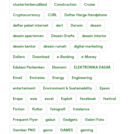
clusterterbarudibsd
Construction
Cruise
Cryptocurrency
CURL
Daftar Harga Handphone
daftar paket internet
dart
Darwin
desain
desain apartemen
Desain Grafis
desain interior
desain kantor
desain rumah
digital marketing
Dollars
Download
e-Banking
e-Money
Edukasi Perbankan
Ekonomi
ELEKTRONIKA DASAR
Email
Emirates
Energy
Engineering
entertaiment
Environment & Sustainability
Epson
Eropa
esia
excel
Exploit
facebook
festival
Fiction
flutter
fotografi
freelance
Frequent Flyer
gabut
Gadgets
Galeri Foto
Gambar PNG
game
GAMES
gaming