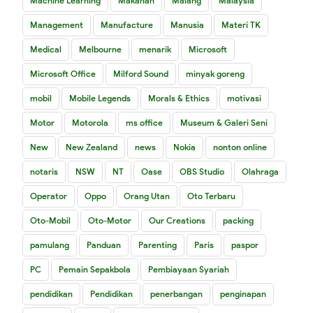
Machine Learning
Makanan
Malang
Malaysia
Management
Manufacture
Manusia
Materi TK
Medical
Melbourne
menarik
Microsoft
Microsoft Office
Milford Sound
minyak goreng
mobil
Mobile Legends
Morals & Ethics
motivasi
Motor
Motorola
ms office
Museum & Galeri Seni
New
New Zealand
news
Nokia
nonton online
notaris
NSW
NT
Oase
OBS Studio
Olahraga
Operator
Oppo
Orang Utan
Oto Terbaru
Oto-Mobil
Oto-Motor
Our Creations
packing
pamulang
Panduan
Parenting
Paris
paspor
PC
Pemain Sepakbola
Pembiayaan Syariah
pendidikan
Pendidikan
penerbangan
penginapan