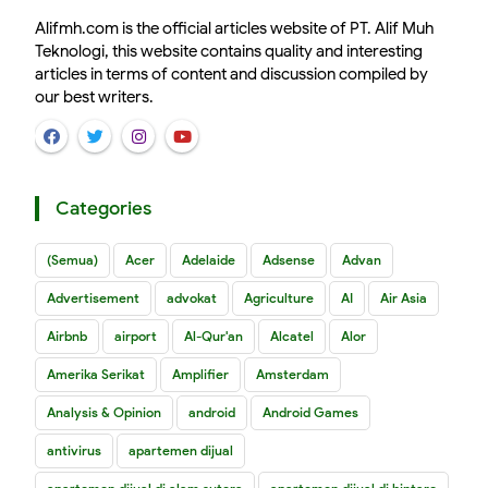
Alifmh.com is the official articles website of PT. Alif Muh
Teknologi, this website contains quality and interesting
articles in terms of content and discussion compiled by
our best writers.
Categories
(Semua)
Acer
Adelaide
Adsense
Advan
Advertisement
advokat
Agriculture
AI
Air Asia
Airbnb
airport
Al-Qur'an
Alcatel
Alor
Amerika Serikat
Amplifier
Amsterdam
Analysis & Opinion
android
Android Games
antivirus
apartemen dijual