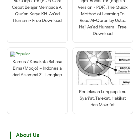
Buku Iqro’ 1-6 (PDF) Cara
Iqra' Books 1-6 (English
Cepat Belajar Membaca Al
Version - PDF), The Quick
Qur’an Karya KH. As’ad
Method of Learning To
Humam - Free Download
Read Al-Quran by Ustaz
Haji As'ad Humam - Free
Download
Kamus / Kosakata Bahasa
Bima (Mbojo) = Indonesia
dari A sampai Z - Lengkap
Penjelasan Lengkap Ilmu
Syari'at, Tarekat, Hakikat
dan Makrifat
About Us