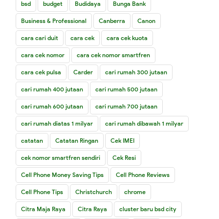
bsd
budget
Budidaya
Bunga Bank
Business & Professional
Canberra
Canon
cara cari duit
cara cek
cara cek kuota
cara cek nomor
cara cek nomor smartfren
cara cek pulsa
Carder
cari rumah 300 jutaan
cari rumah 400 jutaan
cari rumah 500 jutaan
cari rumah 600 jutaan
cari rumah 700 jutaan
cari rumah diatas 1 milyar
cari rumah dibawah 1 milyar
catatan
Catatan Ringan
Cek IMEI
cek nomor smartfren sendiri
Cek Resi
Cell Phone Money Saving Tips
Cell Phone Reviews
Cell Phone Tips
Christchurch
chrome
Citra Maja Raya
Citra Raya
cluster baru bsd city