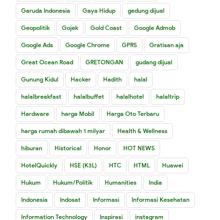
Garuda Indonesia
Gaya Hidup
gedung dijual
Geopolitik
Gojek
Gold Coast
Google Admob
Google Ads
Google Chrome
GPRS
Gratisan aja
Great Ocean Road
GRETONGAN
gudang dijual
Gunung Kidul
Hacker
Hadith
halal
halalbreakfast
halalbuffet
halalhotel
halaltrip
Hardware
harga Mobil
Harga Oto Terbaru
harga rumah dibawah 1 milyar
Health & Wellness
hiburan
Historical
Honor
HOT NEWS
HotelQuickly
HSE (K3L)
HTC
HTML
Huawei
Hukum
Hukum/Politik
Humanities
India
Indonesia
Indosat
Informasi
Informasi Kesehatan
Information Technology
Inspirasi
instagram