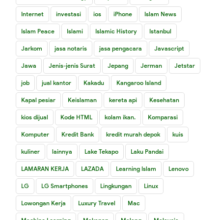
Internet
investasi
ios
iPhone
Islam News
Islam Peace
Islami
Islamic History
Istanbul
Jarkom
jasa notaris
jasa pengacara
Javascript
Jawa
Jenis-jenis Surat
Jepang
Jerman
Jetstar
job
jual kantor
Kakadu
Kangaroo Island
Kapal pesiar
Keislaman
kereta api
Kesehatan
kios dijual
Kode HTML
kolam ikan.
Komparasi
Komputer
Kredit Bank
kredit murah depok
kuis
kuliner
lainnya
Lake Tekapo
Laku Pandai
LAMARAN KERJA
LAZADA
Learning Islam
Lenovo
LG
LG Smartphones
Lingkungan
Linux
Lowongan Kerja
Luxury Travel
Mac