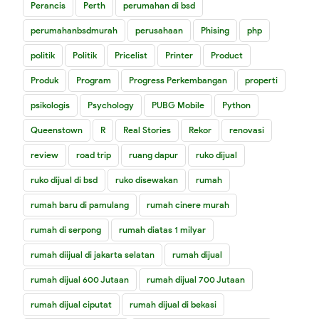
Perancis
Perth
perumahan di bsd
perumahanbsdmurah
perusahaan
Phising
php
politik
Politik
Pricelist
Printer
Product
Produk
Program
Progress Perkembangan
properti
psikologis
Psychology
PUBG Mobile
Python
Queenstown
R
Real Stories
Rekor
renovasi
review
road trip
ruang dapur
ruko dijual
ruko dijual di bsd
ruko disewakan
rumah
rumah baru di pamulang
rumah cinere murah
rumah di serpong
rumah diatas 1 milyar
rumah diijual di jakarta selatan
rumah dijual
rumah dijual 600 Jutaan
rumah dijual 700 Jutaan
rumah dijual ciputat
rumah dijual di bekasi