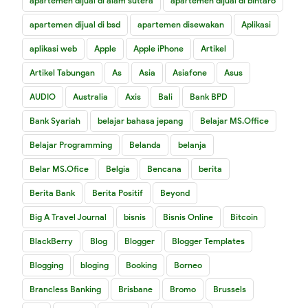
apartemen dijual di alam sutera
apartemen dijual di bintaro
apartemen dijual di bsd
apartemen disewakan
Aplikasi
aplikasi web
Apple
Apple iPhone
Artikel
Artikel Tabungan
As
Asia
Asiafone
Asus
AUDIO
Australia
Axis
Bali
Bank BPD
Bank Syariah
belajar bahasa jepang
Belajar MS.Office
Belajar Programming
Belanda
belanja
Belar MS.Ofice
Belgia
Bencana
berita
Berita Bank
Berita Positif
Beyond
Big A Travel Journal
bisnis
Bisnis Online
Bitcoin
BlackBerry
Blog
Blogger
Blogger Templates
Blogging
bloging
Booking
Borneo
Brancless Banking
Brisbane
Bromo
Brussels