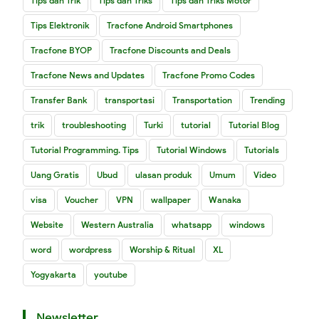
Tips dan Trik
Tips dan Triks
Tips dan Triks Motor
Tips Elektronik
Tracfone Android Smartphones
Tracfone BYOP
Tracfone Discounts and Deals
Tracfone News and Updates
Tracfone Promo Codes
Transfer Bank
transportasi
Transportation
Trending
trik
troubleshooting
Turki
tutorial
Tutorial Blog
Tutorial Programming. Tips
Tutorial Windows
Tutorials
Uang Gratis
Ubud
ulasan produk
Umum
Video
visa
Voucher
VPN
wallpaper
Wanaka
Website
Western Australia
whatsapp
windows
word
wordpress
Worship & Ritual
XL
Yogyakarta
youtube
Newsletter