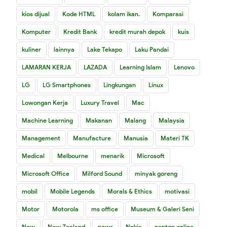
kios dijual
Kode HTML
kolam ikan.
Komparasi
Komputer
Kredit Bank
kredit murah depok
kuis
kuliner
lainnya
Lake Tekapo
Laku Pandai
LAMARAN KERJA
LAZADA
Learning Islam
Lenovo
LG
LG Smartphones
Lingkungan
Linux
Lowongan Kerja
Luxury Travel
Mac
Machine Learning
Makanan
Malang
Malaysia
Management
Manufacture
Manusia
Materi TK
Medical
Melbourne
menarik
Microsoft
Microsoft Office
Milford Sound
minyak goreng
mobil
Mobile Legends
Morals & Ethics
motivasi
Motor
Motorola
ms office
Museum & Galeri Seni
New
New Zealand
news
Nokia
nonton online