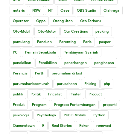
notaris
NSW
NT
Oase
OBS Studio
Olahraga
Operator
Oppo
Orang Utan
Oto Terbaru
Oto-Mobil
Oto-Motor
Our Creations
packing
pamulang
Panduan
Parenting
Paris
paspor
PC
Pemain Sepakbola
Pembiayaan Syariah
pendidikan
Pendidikan
penerbangan
penginapan
Perancis
Perth
perumahan di bsd
perumahanbsdmurah
perusahaan
Phising
php
politik
Politik
Pricelist
Printer
Product
Produk
Program
Progress Perkembangan
properti
psikologis
Psychology
PUBG Mobile
Python
Queenstown
R
Real Stories
Rekor
renovasi