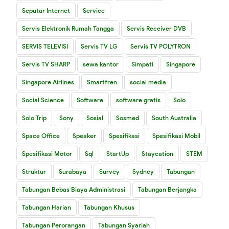
Seputar Internet
Service
Servis Elektronik Rumah Tangga
Servis Receiver DVB
SERVIS TELEVISI
Servis TV LG
Servis TV POLYTRON
Servis TV SHARP
sewa kantor
Simpati
Singapore
Singapore Airlines
Smartfren
social media
Social Science
Software
software gratis
Solo
Solo Trip
Sony
Sosial
Sosmed
South Australia
Space Office
Speaker
Spesifikasi
Spesifikasi Mobil
Spesifikasi Motor
Sql
StartUp
Staycation
STEM
Struktur
Surabaya
Survey
Sydney
Tabungan
Tabungan Bebas Biaya Administrasi
Tabungan Berjangka
Tabungan Harian
Tabungan Khusus
Tabungan Perorangan
Tabungan Syariah