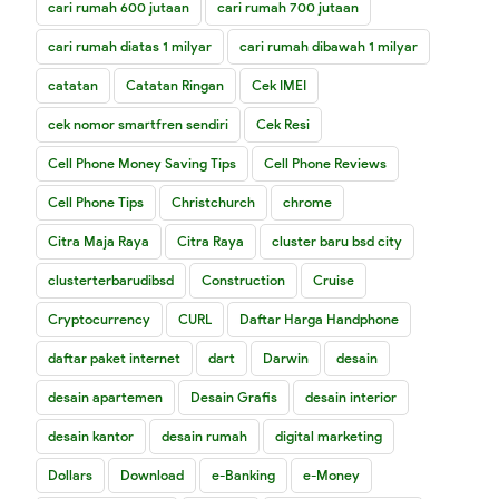
cari rumah 600 jutaan
cari rumah 700 jutaan
cari rumah diatas 1 milyar
cari rumah dibawah 1 milyar
catatan
Catatan Ringan
Cek IMEI
cek nomor smartfren sendiri
Cek Resi
Cell Phone Money Saving Tips
Cell Phone Reviews
Cell Phone Tips
Christchurch
chrome
Citra Maja Raya
Citra Raya
cluster baru bsd city
clusterterbarudibsd
Construction
Cruise
Cryptocurrency
CURL
Daftar Harga Handphone
daftar paket internet
dart
Darwin
desain
desain apartemen
Desain Grafis
desain interior
desain kantor
desain rumah
digital marketing
Dollars
Download
e-Banking
e-Money