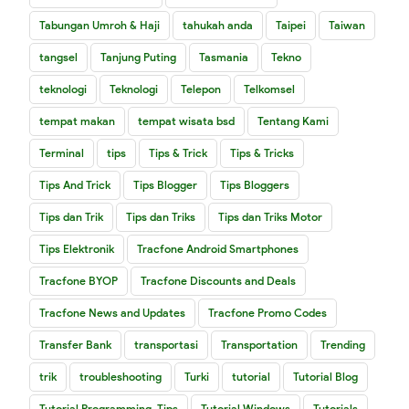
Tabungan Umroh & Haji
tahukah anda
Taipei
Taiwan
tangsel
Tanjung Puting
Tasmania
Tekno
teknologi
Teknologi
Telepon
Telkomsel
tempat makan
tempat wisata bsd
Tentang Kami
Terminal
tips
Tips & Trick
Tips & Tricks
Tips And Trick
Tips Blogger
Tips Bloggers
Tips dan Trik
Tips dan Triks
Tips dan Triks Motor
Tips Elektronik
Tracfone Android Smartphones
Tracfone BYOP
Tracfone Discounts and Deals
Tracfone News and Updates
Tracfone Promo Codes
Transfer Bank
transportasi
Transportation
Trending
trik
troubleshooting
Turki
tutorial
Tutorial Blog
Tutorial Programming. Tips
Tutorial Windows
Tutorials