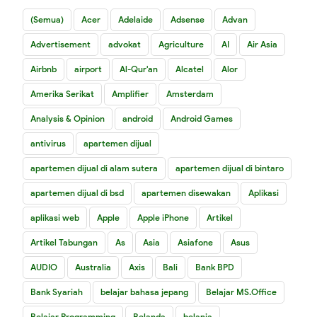
(Semua)
Acer
Adelaide
Adsense
Advan
Advertisement
advokat
Agriculture
AI
Air Asia
Airbnb
airport
Al-Qur'an
Alcatel
Alor
Amerika Serikat
Amplifier
Amsterdam
Analysis & Opinion
android
Android Games
antivirus
apartemen dijual
apartemen dijual di alam sutera
apartemen dijual di bintaro
apartemen dijual di bsd
apartemen disewakan
Aplikasi
aplikasi web
Apple
Apple iPhone
Artikel
Artikel Tabungan
As
Asia
Asiafone
Asus
AUDIO
Australia
Axis
Bali
Bank BPD
Bank Syariah
belajar bahasa jepang
Belajar MS.Office
Belajar Programming
Belanda
belanja