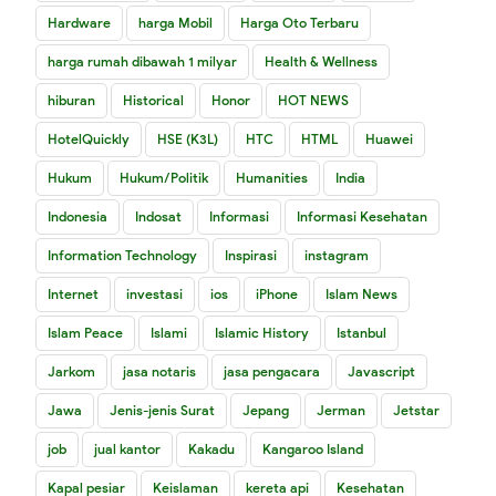
Hardware
harga Mobil
Harga Oto Terbaru
harga rumah dibawah 1 milyar
Health & Wellness
hiburan
Historical
Honor
HOT NEWS
HotelQuickly
HSE (K3L)
HTC
HTML
Huawei
Hukum
Hukum/Politik
Humanities
India
Indonesia
Indosat
Informasi
Informasi Kesehatan
Information Technology
Inspirasi
instagram
Internet
investasi
ios
iPhone
Islam News
Islam Peace
Islami
Islamic History
Istanbul
Jarkom
jasa notaris
jasa pengacara
Javascript
Jawa
Jenis-jenis Surat
Jepang
Jerman
Jetstar
job
jual kantor
Kakadu
Kangaroo Island
Kapal pesiar
Keislaman
kereta api
Kesehatan