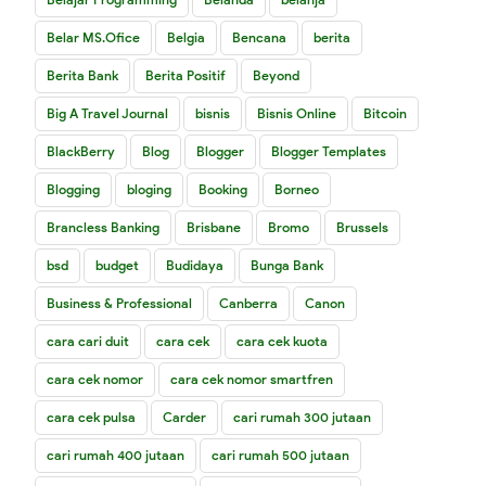
Belar MS.Ofice
Belgia
Bencana
berita
Berita Bank
Berita Positif
Beyond
Big A Travel Journal
bisnis
Bisnis Online
Bitcoin
BlackBerry
Blog
Blogger
Blogger Templates
Blogging
bloging
Booking
Borneo
Brancless Banking
Brisbane
Bromo
Brussels
bsd
budget
Budidaya
Bunga Bank
Business & Professional
Canberra
Canon
cara cari duit
cara cek
cara cek kuota
cara cek nomor
cara cek nomor smartfren
cara cek pulsa
Carder
cari rumah 300 jutaan
cari rumah 400 jutaan
cari rumah 500 jutaan