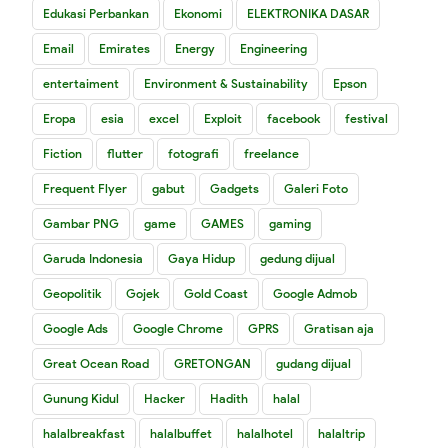
Edukasi Perbankan
Ekonomi
ELEKTRONIKA DASAR
Email
Emirates
Energy
Engineering
entertaiment
Environment & Sustainability
Epson
Eropa
esia
excel
Exploit
facebook
festival
Fiction
flutter
fotografi
freelance
Frequent Flyer
gabut
Gadgets
Galeri Foto
Gambar PNG
game
GAMES
gaming
Garuda Indonesia
Gaya Hidup
gedung dijual
Geopolitik
Gojek
Gold Coast
Google Admob
Google Ads
Google Chrome
GPRS
Gratisan aja
Great Ocean Road
GRETONGAN
gudang dijual
Gunung Kidul
Hacker
Hadith
halal
halalbreakfast
halalbuffet
halalhotel
halaltrip