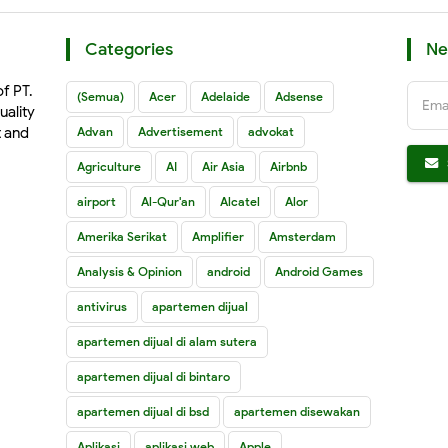
Categories
Ne
of PT.
(Semua)
Acer
Adelaide
Adsense
Ema
uality
t and
Advan
Advertisement
advokat
Agriculture
AI
Air Asia
Airbnb
airport
Al-Qur'an
Alcatel
Alor
Amerika Serikat
Amplifier
Amsterdam
Analysis & Opinion
android
Android Games
antivirus
apartemen dijual
apartemen dijual di alam sutera
apartemen dijual di bintaro
apartemen dijual di bsd
apartemen disewakan
Aplikasi
aplikasi web
Apple