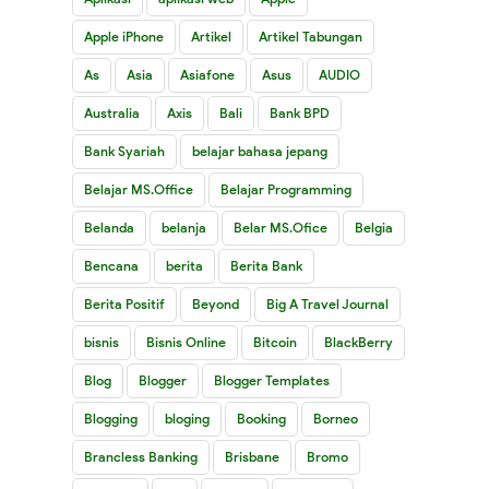
Apple iPhone
Artikel
Artikel Tabungan
As
Asia
Asiafone
Asus
AUDIO
Australia
Axis
Bali
Bank BPD
Bank Syariah
belajar bahasa jepang
Belajar MS.Office
Belajar Programming
Belanda
belanja
Belar MS.Ofice
Belgia
Bencana
berita
Berita Bank
Berita Positif
Beyond
Big A Travel Journal
bisnis
Bisnis Online
Bitcoin
BlackBerry
Blog
Blogger
Blogger Templates
Blogging
bloging
Booking
Borneo
Brancless Banking
Brisbane
Bromo