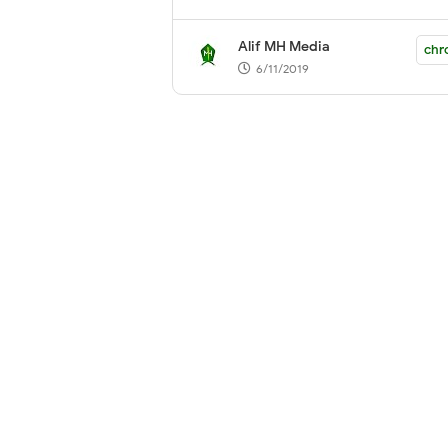
Alif MH Media
chr
6/11/2019