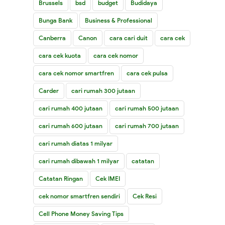
Brussels
bsd
budget
Budidaya
Bunga Bank
Business & Professional
Canberra
Canon
cara cari duit
cara cek
cara cek kuota
cara cek nomor
cara cek nomor smartfren
cara cek pulsa
Carder
cari rumah 300 jutaan
cari rumah 400 jutaan
cari rumah 500 jutaan
cari rumah 600 jutaan
cari rumah 700 jutaan
cari rumah diatas 1 milyar
cari rumah dibawah 1 milyar
catatan
Catatan Ringan
Cek IMEI
cek nomor smartfren sendiri
Cek Resi
Cell Phone Money Saving Tips