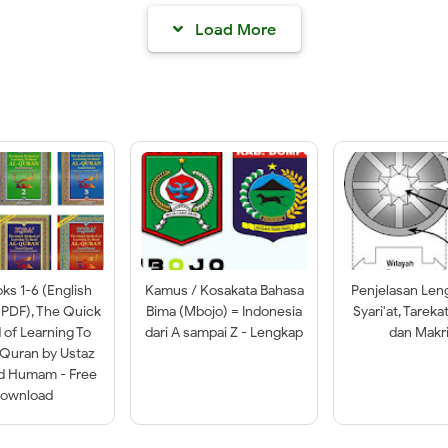
Load More
oks 1-6 (English
Kamus / Kosakata Bahasa
Penjelasan Len
 PDF), The Quick
Bima (Mbojo) = Indonesia
Syari'at, Tareka
of Learning To
dari A sampai Z - Lengkap
dan Makri
-Quran by Ustaz
ad Humam - Free
ownload