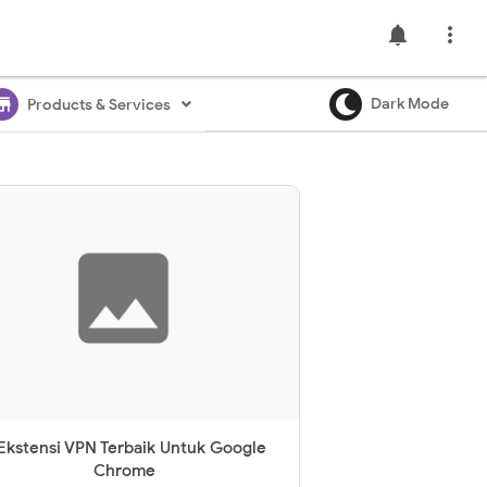
notifications

ore
Dark Mode
Products & Services
Ekstensi VPN Terbaik Untuk Google
Chrome