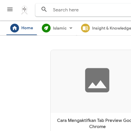


home
ecod
menu_book
Home
Islamic
Insight & Knowledg
Cara Mengaktifkan Tab Preview Go
Chrome