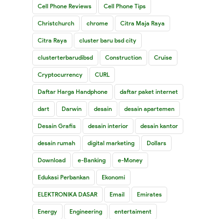
Cell Phone Reviews
Cell Phone Tips
Christchurch
chrome
Citra Maja Raya
Citra Raya
cluster baru bsd city
clusterterbarudibsd
Construction
Cruise
Cryptocurrency
CURL
Daftar Harga Handphone
daftar paket internet
dart
Darwin
desain
desain apartemen
Desain Grafis
desain interior
desain kantor
desain rumah
digital marketing
Dollars
Download
e-Banking
e-Money
Edukasi Perbankan
Ekonomi
ELEKTRONIKA DASAR
Email
Emirates
Energy
Engineering
entertaiment