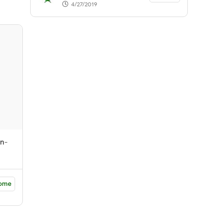
4/27/2019
in-
ome