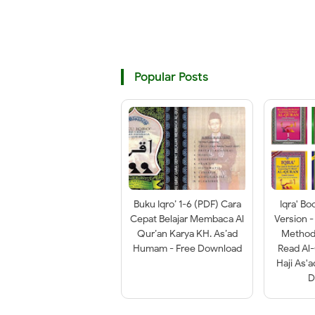
Popular Posts
Buku Iqro’ 1-6 (PDF) Cara
Iqra' Bo
Cepat Belajar Membaca Al
Version -
Qur’an Karya KH. As’ad
Method 
Humam - Free Download
Read Al
Haji As'
D