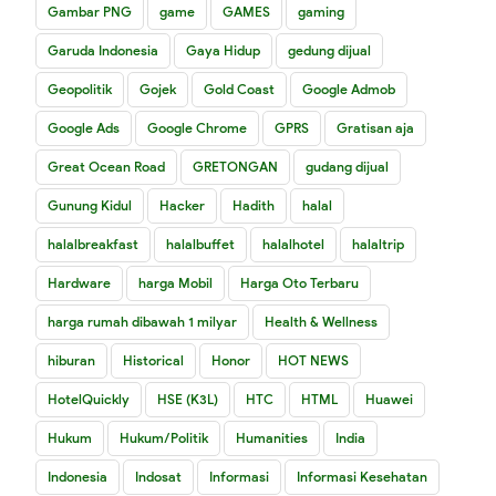
Gambar PNG
game
GAMES
gaming
Garuda Indonesia
Gaya Hidup
gedung dijual
Geopolitik
Gojek
Gold Coast
Google Admob
Google Ads
Google Chrome
GPRS
Gratisan aja
Great Ocean Road
GRETONGAN
gudang dijual
Gunung Kidul
Hacker
Hadith
halal
halalbreakfast
halalbuffet
halalhotel
halaltrip
Hardware
harga Mobil
Harga Oto Terbaru
harga rumah dibawah 1 milyar
Health & Wellness
hiburan
Historical
Honor
HOT NEWS
HotelQuickly
HSE (K3L)
HTC
HTML
Huawei
Hukum
Hukum/Politik
Humanities
India
Indonesia
Indosat
Informasi
Informasi Kesehatan