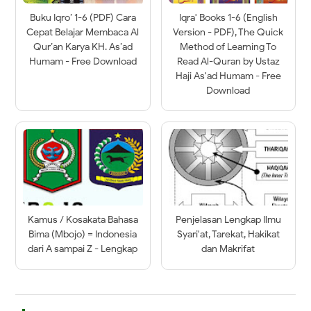
Buku Iqro’ 1-6 (PDF) Cara
Iqra' Books 1-6 (English
Cepat Belajar Membaca Al
Version - PDF), The Quick
Qur’an Karya KH. As’ad
Method of Learning To
Humam - Free Download
Read Al-Quran by Ustaz
Haji As'ad Humam - Free
Download
Kamus / Kosakata Bahasa
Penjelasan Lengkap Ilmu
Bima (Mbojo) = Indonesia
Syari'at, Tarekat, Hakikat
dari A sampai Z - Lengkap
dan Makrifat