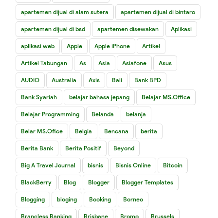
apartemen dijual di alam sutera
apartemen dijual di bintaro
apartemen dijual di bsd
apartemen disewakan
Aplikasi
aplikasi web
Apple
Apple iPhone
Artikel
Artikel Tabungan
As
Asia
Asiafone
Asus
AUDIO
Australia
Axis
Bali
Bank BPD
Bank Syariah
belajar bahasa jepang
Belajar MS.Office
Belajar Programming
Belanda
belanja
Belar MS.Ofice
Belgia
Bencana
berita
Berita Bank
Berita Positif
Beyond
Big A Travel Journal
bisnis
Bisnis Online
Bitcoin
BlackBerry
Blog
Blogger
Blogger Templates
Blogging
bloging
Booking
Borneo
Brancless Banking
Brisbane
Bromo
Brussels