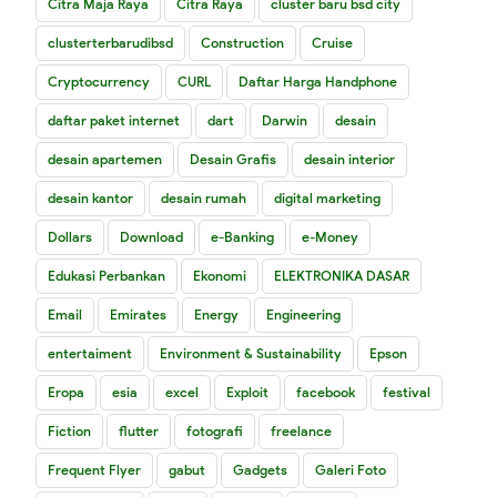
Citra Maja Raya
Citra Raya
cluster baru bsd city
clusterterbarudibsd
Construction
Cruise
Cryptocurrency
CURL
Daftar Harga Handphone
daftar paket internet
dart
Darwin
desain
desain apartemen
Desain Grafis
desain interior
desain kantor
desain rumah
digital marketing
Dollars
Download
e-Banking
e-Money
Edukasi Perbankan
Ekonomi
ELEKTRONIKA DASAR
Email
Emirates
Energy
Engineering
entertaiment
Environment & Sustainability
Epson
Eropa
esia
excel
Exploit
facebook
festival
Fiction
flutter
fotografi
freelance
Frequent Flyer
gabut
Gadgets
Galeri Foto