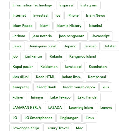
Information Technology
Inspirasi
instagram
Internet
investasi
ios
iPhone
Islam News
Islam Peace
Islami
Islamic History
Istanbul
Jarkom
jasa notaris
jasa pengacara
Javascript
Jawa
Jenis-jenis Surat
Jepang
Jerman
Jetstar
job
jual kantor
Kakadu
Kangaroo Island
Kapal pesiar
Keislaman
kereta api
Kesehatan
kios dijual
Kode HTML
kolam ikan.
Komparasi
Komputer
Kredit Bank
kredit murah depok
kuis
kuliner
lainnya
Lake Tekapo
Laku Pandai
LAMARAN KERJA
LAZADA
Learning Islam
Lenovo
LG
LG Smartphones
Lingkungan
Linux
Lowongan Kerja
Luxury Travel
Mac