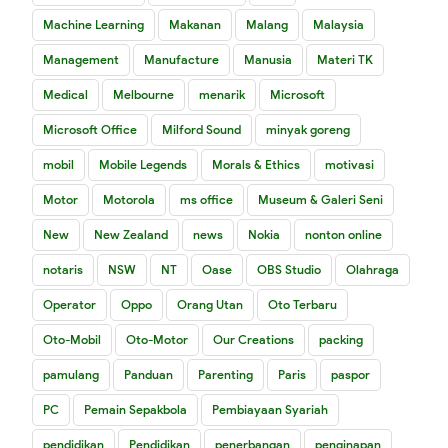
Machine Learning
Makanan
Malang
Malaysia
Management
Manufacture
Manusia
Materi TK
Medical
Melbourne
menarik
Microsoft
Microsoft Office
Milford Sound
minyak goreng
mobil
Mobile Legends
Morals & Ethics
motivasi
Motor
Motorola
ms office
Museum & Galeri Seni
New
New Zealand
news
Nokia
nonton online
notaris
NSW
NT
Oase
OBS Studio
Olahraga
Operator
Oppo
Orang Utan
Oto Terbaru
Oto-Mobil
Oto-Motor
Our Creations
packing
pamulang
Panduan
Parenting
Paris
paspor
PC
Pemain Sepakbola
Pembiayaan Syariah
pendidikan
Pendidikan
penerbangan
penginapan