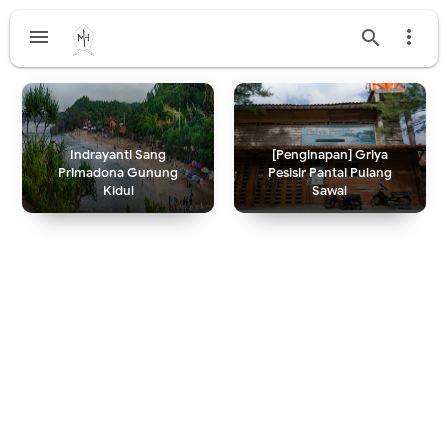



Indrayanti Sang
[Penginapan] Griya
Primadona Gunung
Pesisir Pantai Pulang
Kidul
Sawal