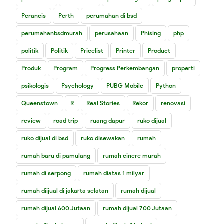
Perancis
Perth
perumahan di bsd
perumahanbsdmurah
perusahaan
Phising
php
politik
Politik
Pricelist
Printer
Product
Produk
Program
Progress Perkembangan
properti
psikologis
Psychology
PUBG Mobile
Python
Queenstown
R
Real Stories
Rekor
renovasi
review
road trip
ruang dapur
ruko dijual
ruko dijual di bsd
ruko disewakan
rumah
rumah baru di pamulang
rumah cinere murah
rumah di serpong
rumah diatas 1 milyar
rumah diijual di jakarta selatan
rumah dijual
rumah dijual 600 Jutaan
rumah dijual 700 Jutaan