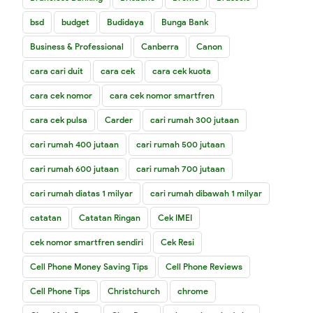
bsd
budget
Budidaya
Bunga Bank
Business & Professional
Canberra
Canon
cara cari duit
cara cek
cara cek kuota
cara cek nomor
cara cek nomor smartfren
cara cek pulsa
Carder
cari rumah 300 jutaan
cari rumah 400 jutaan
cari rumah 500 jutaan
cari rumah 600 jutaan
cari rumah 700 jutaan
cari rumah diatas 1 milyar
cari rumah dibawah 1 milyar
catatan
Catatan Ringan
Cek IMEI
cek nomor smartfren sendiri
Cek Resi
Cell Phone Money Saving Tips
Cell Phone Reviews
Cell Phone Tips
Christchurch
chrome