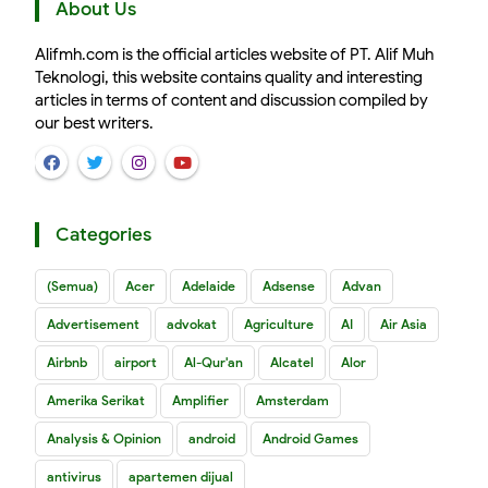
About Us
Alifmh.com is the official articles website of PT. Alif Muh
Teknologi, this website contains quality and interesting
articles in terms of content and discussion compiled by
our best writers.
Categories
(Semua)
Acer
Adelaide
Adsense
Advan
Advertisement
advokat
Agriculture
AI
Air Asia
Airbnb
airport
Al-Qur'an
Alcatel
Alor
Amerika Serikat
Amplifier
Amsterdam
Analysis & Opinion
android
Android Games
antivirus
apartemen dijual