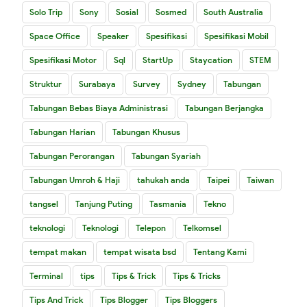
Solo Trip
Sony
Sosial
Sosmed
South Australia
Space Office
Speaker
Spesifikasi
Spesifikasi Mobil
Spesifikasi Motor
Sql
StartUp
Staycation
STEM
Struktur
Surabaya
Survey
Sydney
Tabungan
Tabungan Bebas Biaya Administrasi
Tabungan Berjangka
Tabungan Harian
Tabungan Khusus
Tabungan Perorangan
Tabungan Syariah
Tabungan Umroh & Haji
tahukah anda
Taipei
Taiwan
tangsel
Tanjung Puting
Tasmania
Tekno
teknologi
Teknologi
Telepon
Telkomsel
tempat makan
tempat wisata bsd
Tentang Kami
Terminal
tips
Tips & Trick
Tips & Tricks
Tips And Trick
Tips Blogger
Tips Bloggers