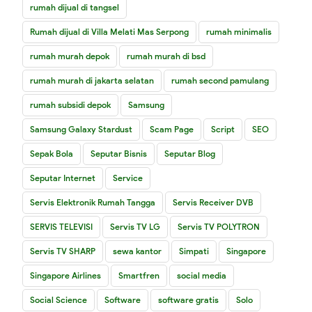
rumah dijual di tangsel
Rumah dijual di Villa Melati Mas Serpong
rumah minimalis
rumah murah depok
rumah murah di bsd
rumah murah di jakarta selatan
rumah second pamulang
rumah subsidi depok
Samsung
Samsung Galaxy Stardust
Scam Page
Script
SEO
Sepak Bola
Seputar Bisnis
Seputar Blog
Seputar Internet
Service
Servis Elektronik Rumah Tangga
Servis Receiver DVB
SERVIS TELEVISI
Servis TV LG
Servis TV POLYTRON
Servis TV SHARP
sewa kantor
Simpati
Singapore
Singapore Airlines
Smartfren
social media
Social Science
Software
software gratis
Solo