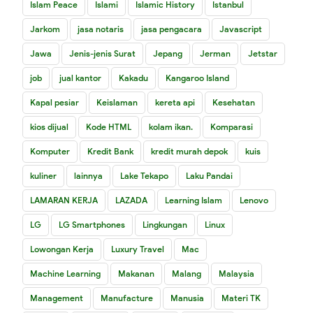
Islam Peace
Islami
Islamic History
Istanbul
Jarkom
jasa notaris
jasa pengacara
Javascript
Jawa
Jenis-jenis Surat
Jepang
Jerman
Jetstar
job
jual kantor
Kakadu
Kangaroo Island
Kapal pesiar
Keislaman
kereta api
Kesehatan
kios dijual
Kode HTML
kolam ikan.
Komparasi
Komputer
Kredit Bank
kredit murah depok
kuis
kuliner
lainnya
Lake Tekapo
Laku Pandai
LAMARAN KERJA
LAZADA
Learning Islam
Lenovo
LG
LG Smartphones
Lingkungan
Linux
Lowongan Kerja
Luxury Travel
Mac
Machine Learning
Makanan
Malang
Malaysia
Management
Manufacture
Manusia
Materi TK