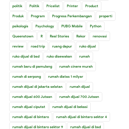
politik
Politik
Pricelist
Printer
Product
Produk
Program
Progress Perkembangan
properti
psikologis
Psychology
PUBG Mobile
Python
Queenstown
R
Real Stories
Rekor
renovasi
review
road trip
ruang dapur
ruko dijual
ruko dijual di bsd
ruko disewakan
rumah
rumah baru di pamulang
rumah cinere murah
rumah di serpong
rumah diatas 1 milyar
rumah diijual di jakarta selatan
rumah dijual
rumah dijual 600 Jutaan
rumah dijual 700 Jutaan
rumah dijual ciputat
rumah dijual di bekasi
rumah dijual di bintaro
rumah dijual di bintaro sektor 4
rumah dijual di bintaro sektor 9
rumah dijual di bsd