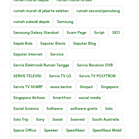
rumah murah di jakarta selatan
rumah second pamulang
rumah subsidi depok
Samsung
Samsung Galaxy Stardust
Scam Page
Script
SEO
Sepak Bola
Seputar Bisnis
Seputar Blog
Seputar Internet
Service
Servis Elektronik Rumah Tangga
Servis Receiver DVB
SERVIS TELEVISI
Servis TV LG
Servis TV POLYTRON
Servis TV SHARP
sewa kantor
Simpati
Singapore
Singapore Airlines
Smartfren
social media
Social Science
Software
software gratis
Solo
Solo Trip
Sony
Sosial
Sosmed
South Australia
Space Office
Speaker
Spesifikasi
Spesifikasi Mobil