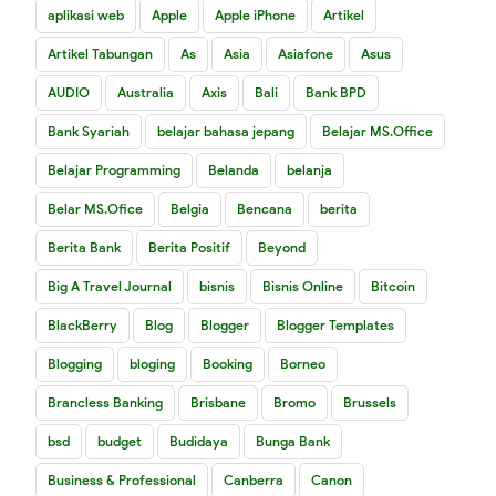
aplikasi web
Apple
Apple iPhone
Artikel
Artikel Tabungan
As
Asia
Asiafone
Asus
AUDIO
Australia
Axis
Bali
Bank BPD
Bank Syariah
belajar bahasa jepang
Belajar MS.Office
Belajar Programming
Belanda
belanja
Belar MS.Ofice
Belgia
Bencana
berita
Berita Bank
Berita Positif
Beyond
Big A Travel Journal
bisnis
Bisnis Online
Bitcoin
BlackBerry
Blog
Blogger
Blogger Templates
Blogging
bloging
Booking
Borneo
Brancless Banking
Brisbane
Bromo
Brussels
bsd
budget
Budidaya
Bunga Bank
Business & Professional
Canberra
Canon