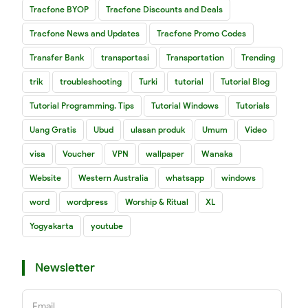
Tracfone BYOP
Tracfone Discounts and Deals
Tracfone News and Updates
Tracfone Promo Codes
Transfer Bank
transportasi
Transportation
Trending
trik
troubleshooting
Turki
tutorial
Tutorial Blog
Tutorial Programming. Tips
Tutorial Windows
Tutorials
Uang Gratis
Ubud
ulasan produk
Umum
Video
visa
Voucher
VPN
wallpaper
Wanaka
Website
Western Australia
whatsapp
windows
word
wordpress
Worship & Ritual
XL
Yogyakarta
youtube
Newsletter
Email