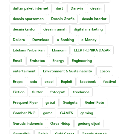
daftar paket internet
dart
Darwin
desain
desain apartemen
Desain Grafis
desain interior
desain kantor
desain rumah
digital marketing
Dollars
Download
e-Banking
e-Money
Edukasi Perbankan
Ekonomi
ELEKTRONIKA DASAR
Email
Emirates
Energy
Engineering
entertaiment
Environment & Sustainability
Epson
Eropa
esia
excel
Exploit
facebook
festival
Fiction
flutter
fotografi
freelance
Frequent Flyer
gabut
Gadgets
Galeri Foto
Gambar PNG
game
GAMES
gaming
Garuda Indonesia
Gaya Hidup
gedung dijual
Geopolitik
Gojek
Gold Coast
Google Admob