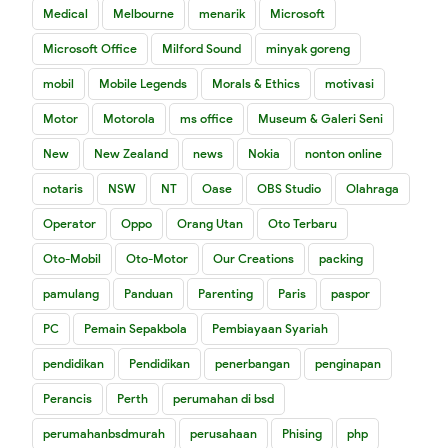
Medical
Melbourne
menarik
Microsoft
Microsoft Office
Milford Sound
minyak goreng
mobil
Mobile Legends
Morals & Ethics
motivasi
Motor
Motorola
ms office
Museum & Galeri Seni
New
New Zealand
news
Nokia
nonton online
notaris
NSW
NT
Oase
OBS Studio
Olahraga
Operator
Oppo
Orang Utan
Oto Terbaru
Oto-Mobil
Oto-Motor
Our Creations
packing
pamulang
Panduan
Parenting
Paris
paspor
PC
Pemain Sepakbola
Pembiayaan Syariah
pendidikan
Pendidikan
penerbangan
penginapan
Perancis
Perth
perumahan di bsd
perumahanbsdmurah
perusahaan
Phising
php