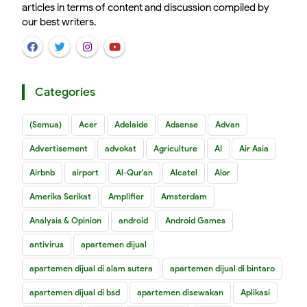
articles in terms of content and discussion compiled by
our best writers.
Categories
(Semua)
Acer
Adelaide
Adsense
Advan
Advertisement
advokat
Agriculture
AI
Air Asia
Airbnb
airport
Al-Qur'an
Alcatel
Alor
Amerika Serikat
Amplifier
Amsterdam
Analysis & Opinion
android
Android Games
antivirus
apartemen dijual
apartemen dijual di alam sutera
apartemen dijual di bintaro
apartemen dijual di bsd
apartemen disewakan
Aplikasi