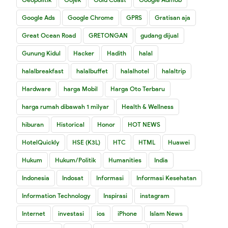
Google Ads
Google Chrome
GPRS
Gratisan aja
Great Ocean Road
GRETONGAN
gudang dijual
Gunung Kidul
Hacker
Hadith
halal
halalbreakfast
halalbuffet
halalhotel
halaltrip
Hardware
harga Mobil
Harga Oto Terbaru
harga rumah dibawah 1 milyar
Health & Wellness
hiburan
Historical
Honor
HOT NEWS
HotelQuickly
HSE (K3L)
HTC
HTML
Huawei
Hukum
Hukum/Politik
Humanities
India
Indonesia
Indosat
Informasi
Informasi Kesehatan
Information Technology
Inspirasi
instagram
Internet
investasi
ios
iPhone
Islam News