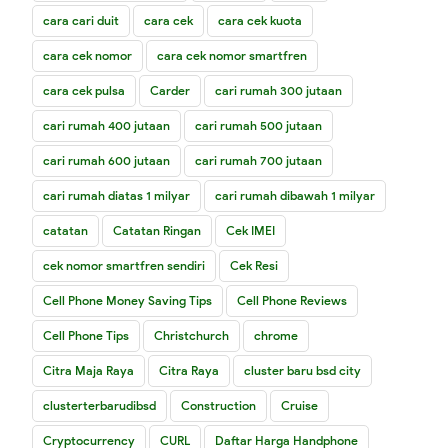
cara cari duit
cara cek
cara cek kuota
cara cek nomor
cara cek nomor smartfren
cara cek pulsa
Carder
cari rumah 300 jutaan
cari rumah 400 jutaan
cari rumah 500 jutaan
cari rumah 600 jutaan
cari rumah 700 jutaan
cari rumah diatas 1 milyar
cari rumah dibawah 1 milyar
catatan
Catatan Ringan
Cek IMEI
cek nomor smartfren sendiri
Cek Resi
Cell Phone Money Saving Tips
Cell Phone Reviews
Cell Phone Tips
Christchurch
chrome
Citra Maja Raya
Citra Raya
cluster baru bsd city
clusterterbarudibsd
Construction
Cruise
Cryptocurrency
CURL
Daftar Harga Handphone