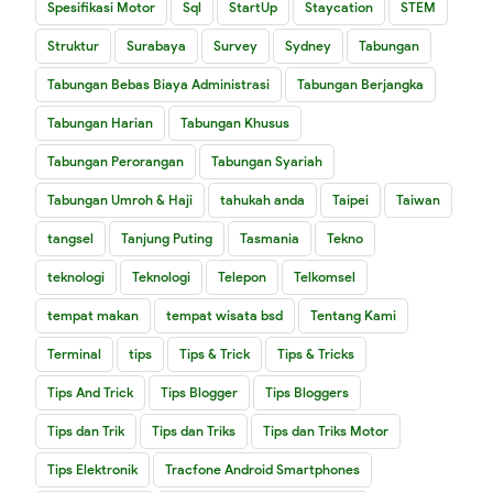
Spesifikasi Motor
Sql
StartUp
Staycation
STEM
Struktur
Surabaya
Survey
Sydney
Tabungan
Tabungan Bebas Biaya Administrasi
Tabungan Berjangka
Tabungan Harian
Tabungan Khusus
Tabungan Perorangan
Tabungan Syariah
Tabungan Umroh & Haji
tahukah anda
Taipei
Taiwan
tangsel
Tanjung Puting
Tasmania
Tekno
teknologi
Teknologi
Telepon
Telkomsel
tempat makan
tempat wisata bsd
Tentang Kami
Terminal
tips
Tips & Trick
Tips & Tricks
Tips And Trick
Tips Blogger
Tips Bloggers
Tips dan Trik
Tips dan Triks
Tips dan Triks Motor
Tips Elektronik
Tracfone Android Smartphones