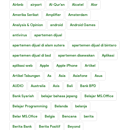
Airbnb
airport
Al-Qur'an
Alcatel
Alor
Amerika Serikat
Amplifier
Amsterdam
Analysis & Opinion
android
Android Games
antivirus
apartemen dijual
apartemen dijual di alam sutera
apartemen dijual di bintaro
apartemen dijual di bsd
apartemen disewakan
Aplikasi
aplikasi web
Apple
Apple iPhone
Artikel
Artikel Tabungan
As
Asia
Asiafone
Asus
AUDIO
Australia
Axis
Bali
Bank BPD
Bank Syariah
belajar bahasa jepang
Belajar MS.Office
Belajar Programming
Belanda
belanja
Belar MS.Ofice
Belgia
Bencana
berita
Berita Bank
Berita Positif
Beyond