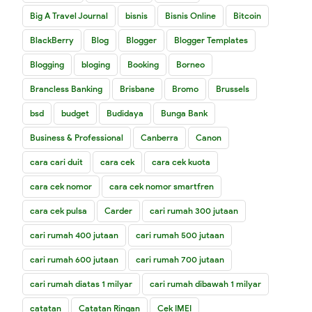
Big A Travel Journal
bisnis
Bisnis Online
Bitcoin
BlackBerry
Blog
Blogger
Blogger Templates
Blogging
bloging
Booking
Borneo
Brancless Banking
Brisbane
Bromo
Brussels
bsd
budget
Budidaya
Bunga Bank
Business & Professional
Canberra
Canon
cara cari duit
cara cek
cara cek kuota
cara cek nomor
cara cek nomor smartfren
cara cek pulsa
Carder
cari rumah 300 jutaan
cari rumah 400 jutaan
cari rumah 500 jutaan
cari rumah 600 jutaan
cari rumah 700 jutaan
cari rumah diatas 1 milyar
cari rumah dibawah 1 milyar
catatan
Catatan Ringan
Cek IMEI