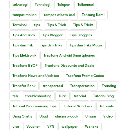
teknologi
Teknologi
Telepon
Telkomsel
tempat makan
tempat wisata bsd
Tentang Kami
Terminal
tips
Tips & Trick
Tips & Tricks
Tips And Trick
Tips Blogger
Tips Bloggers
Tips dan Trik
Tips dan Triks
Tips dan Triks Motor
Tips Elektronik
Tracfone Android Smartphones
Tracfone BYOP
Tracfone Discounts and Deals
Tracfone News and Updates
Tracfone Promo Codes
Transfer Bank
transportasi
Transportation
Trending
trik
troubleshooting
Turki
tutorial
Tutorial Blog
Tutorial Programming. Tips
Tutorial Windows
Tutorials
Uang Gratis
Ubud
ulasan produk
Umum
Video
visa
Voucher
VPN
wallpaper
Wanaka