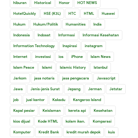
hiburan
Historical
Honor
HOT NEWS
HotelQuickly
HSE (K3L)
HTC
HTML
Huawei
Hukum
Hukum/Politik
Humanities
India
Indonesia
Indosat
Informasi
Informasi Kesehatan
Information Technology
Inspirasi
instagram
Internet
investasi
ios
iPhone
Islam News
Islam Peace
Islami
Islamic History
Istanbul
Jarkom
jasa notaris
jasa pengacara
Javascript
Jawa
Jenis-jenis Surat
Jepang
Jerman
Jetstar
job
jual kantor
Kakadu
Kangaroo Island
Kapal pesiar
Keislaman
kereta api
Kesehatan
kios dijual
Kode HTML
kolam ikan.
Komparasi
Komputer
Kredit Bank
kredit murah depok
kuis