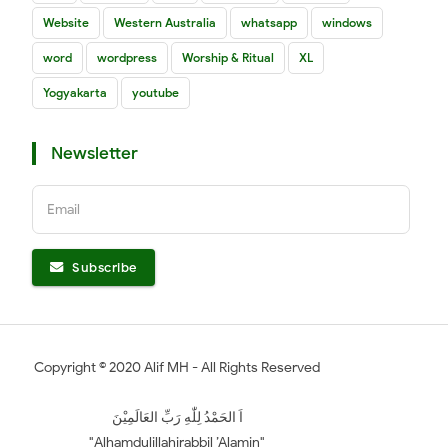
Website
Western Australia
whatsapp
windows
word
wordpress
Worship & Ritual
XL
Yogyakarta
youtube
Newsletter
Email
Subscribe
Copyright ©
2020
Alif MH
- All Rights Reserved
اَ الحَمْدُ لِلّٰهِ رَبِّ العَالَمِيْنَ
"Alhamdulillahirabbil ’Alamin"