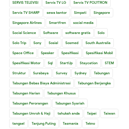
SERVIS TELEVISI
Servis TV LG
Servis TV POLYTRON
Servis TV SHARP
sewa kantor
Simpati
Singapore
Singapore Airlines
Smartfren
social media
Social Science
Software
software gratis
Solo
Solo Trip
Sony
Sosial
Sosmed
South Australia
Space Office
Speaker
Spesifikasi
Spesifikasi Mobil
Spesifikasi Motor
Sql
StartUp
Staycation
STEM
Struktur
Surabaya
Survey
Sydney
Tabungan
Tabungan Bebas Biaya Administrasi
Tabungan Berjangka
Tabungan Harian
Tabungan Khusus
Tabungan Perorangan
Tabungan Syariah
Tabungan Umroh & Haji
tahukah anda
Taipei
Taiwan
tangsel
Tanjung Puting
Tasmania
Tekno