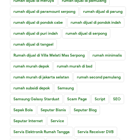
rumah dijual di meruya
rumah dijual di pamulang
rumah dijual di paramount serpong
rumah dijual di parung
rumah dijual di pondok cabe
rumah dijual di pondok indah
rumah dijual di puri indah
rumah dijual di serpong
rumah dijual di tangsel
Rumah dijual di Villa Melati Mas Serpong
rumah minimalis
rumah murah depok
rumah murah di bsd
rumah murah di jakarta selatan
rumah second pamulang
rumah subsidi depok
Samsung
Samsung Galaxy Stardust
Scam Page
Script
SEO
Sepak Bola
Seputar Bisnis
Seputar Blog
Seputar Internet
Service
Servis Elektronik Rumah Tangga
Servis Receiver DVB