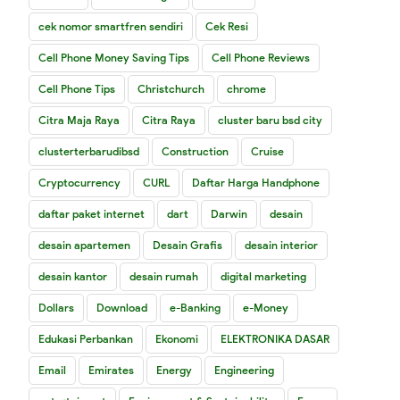
cek nomor smartfren sendiri
Cek Resi
Cell Phone Money Saving Tips
Cell Phone Reviews
Cell Phone Tips
Christchurch
chrome
Citra Maja Raya
Citra Raya
cluster baru bsd city
clusterterbarudibsd
Construction
Cruise
Cryptocurrency
CURL
Daftar Harga Handphone
daftar paket internet
dart
Darwin
desain
desain apartemen
Desain Grafis
desain interior
desain kantor
desain rumah
digital marketing
Dollars
Download
e-Banking
e-Money
Edukasi Perbankan
Ekonomi
ELEKTRONIKA DASAR
Email
Emirates
Energy
Engineering