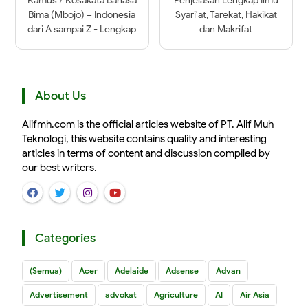
Kamus / Kosakata Bahasa
Penjelasan Lengkap Ilmu
Bima (Mbojo) = Indonesia
Syari'at, Tarekat, Hakikat
dari A sampai Z - Lengkap
dan Makrifat
About Us
Alifmh.com is the official articles website of PT. Alif Muh
Teknologi, this website contains quality and interesting
articles in terms of content and discussion compiled by
our best writers.
Categories
(Semua)
Acer
Adelaide
Adsense
Advan
Advertisement
advokat
Agriculture
AI
Air Asia