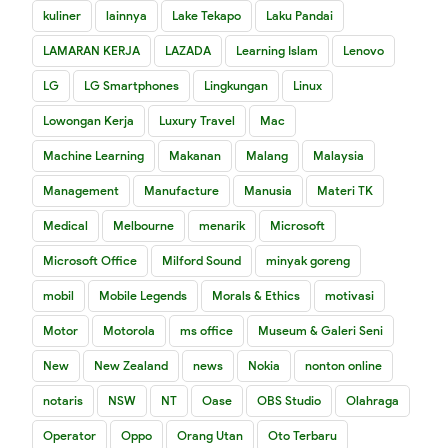
kuliner
lainnya
Lake Tekapo
Laku Pandai
LAMARAN KERJA
LAZADA
Learning Islam
Lenovo
LG
LG Smartphones
Lingkungan
Linux
Lowongan Kerja
Luxury Travel
Mac
Machine Learning
Makanan
Malang
Malaysia
Management
Manufacture
Manusia
Materi TK
Medical
Melbourne
menarik
Microsoft
Microsoft Office
Milford Sound
minyak goreng
mobil
Mobile Legends
Morals & Ethics
motivasi
Motor
Motorola
ms office
Museum & Galeri Seni
New
New Zealand
news
Nokia
nonton online
notaris
NSW
NT
Oase
OBS Studio
Olahraga
Operator
Oppo
Orang Utan
Oto Terbaru