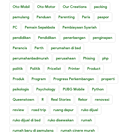
Oto-Mobil
Oto-Motor
Our Creations
packing
pamulang
Panduan
Parenting
Paris
paspor
PC
Pemain Sepakbola
Pembiayaan Syariah
pendidikan
Pendidikan
penerbangan
penginapan
Perancis
Perth
perumahan di bsd
perumahanbsdmurah
perusahaan
Phising
php
politik
Politik
Pricelist
Printer
Product
Produk
Program
Progress Perkembangan
properti
psikologis
Psychology
PUBG Mobile
Python
Queenstown
R
Real Stories
Rekor
renovasi
review
road trip
ruang dapur
ruko dijual
ruko dijual di bsd
ruko disewakan
rumah
rumah baru di pamulang
rumah cinere murah