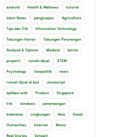
android
Health & Wellness
tutorial
Islam News
penginapan
Agriculture
Tips dan Trik
Information Technology
Tabungan Harian
Tabungan Perorangan
Analysis & Opinion
Medical
berita
properti
rumah dijual
STEM
Psychology
Geopolitik
news
rumah dijual di bsd
Javascript
aplikasi web
Product
Singapore
trik
windows
penerbangan
Indonesia
Lingkungan
Asia
Sosial
Humanities
Internet
Motor
Real Stories
Simpati