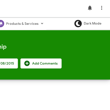
notifications

ore
Dark Mode
Products & Services
hip
/08/2015
Add Comments