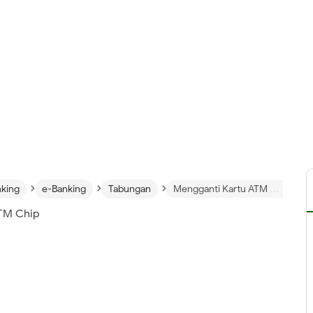
›
›
›
nking
e-Banking
Tabungan
Mengganti Kartu ATM Magnetic ke ATM Chip