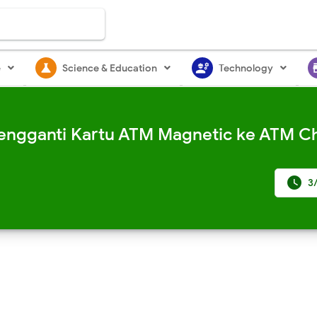
science
engineering
st
e
Science & Education
Technology
ngganti Kartu ATM Magnetic ke ATM C

3