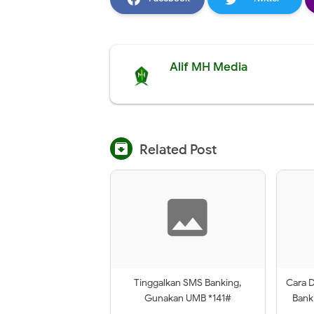
Alif MH Media

Related Post
Tinggalkan SMS Banking,
Cara D
Gunakan UMB *141#
Bank