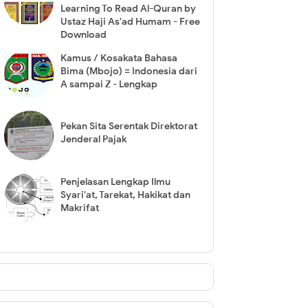
Learning To Read Al-Quran by
Ustaz Haji As'ad Humam - Free
Download
Kamus / Kosakata Bahasa
Bima (Mbojo) = Indonesia dari
A sampai Z - Lengkap
Pekan Sita Serentak Direktorat
Jenderal Pajak
Penjelasan Lengkap Ilmu
Syari'at, Tarekat, Hakikat dan
Makrifat