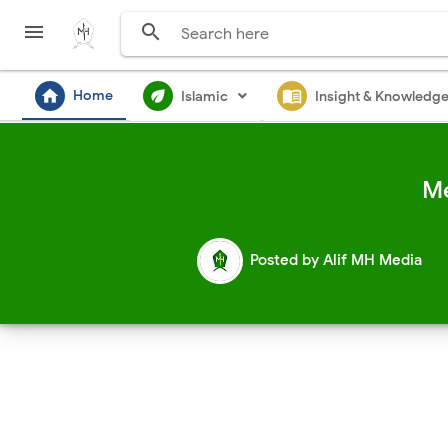


home
ecod
menu_book
Home
Islamic
Insight & Knowledg
Me
Posted by
Alif MH Media