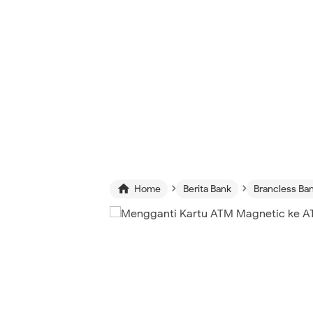
›
›

Home
Berita Bank
Brancless Ba