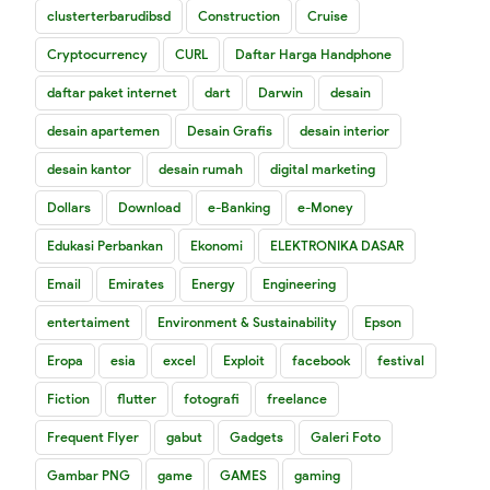
clusterterbarudibsd
Construction
Cruise
Cryptocurrency
CURL
Daftar Harga Handphone
daftar paket internet
dart
Darwin
desain
desain apartemen
Desain Grafis
desain interior
desain kantor
desain rumah
digital marketing
Dollars
Download
e-Banking
e-Money
Edukasi Perbankan
Ekonomi
ELEKTRONIKA DASAR
Email
Emirates
Energy
Engineering
entertaiment
Environment & Sustainability
Epson
Eropa
esia
excel
Exploit
facebook
festival
Fiction
flutter
fotografi
freelance
Frequent Flyer
gabut
Gadgets
Galeri Foto
Gambar PNG
game
GAMES
gaming