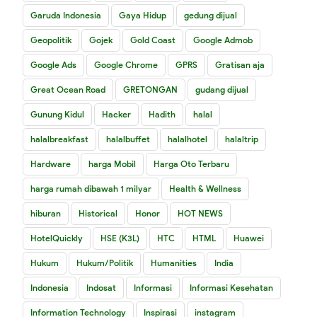
Garuda Indonesia
Gaya Hidup
gedung dijual
Geopolitik
Gojek
Gold Coast
Google Admob
Google Ads
Google Chrome
GPRS
Gratisan aja
Great Ocean Road
GRETONGAN
gudang dijual
Gunung Kidul
Hacker
Hadith
halal
halalbreakfast
halalbuffet
halalhotel
halaltrip
Hardware
harga Mobil
Harga Oto Terbaru
harga rumah dibawah 1 milyar
Health & Wellness
hiburan
Historical
Honor
HOT NEWS
HotelQuickly
HSE (K3L)
HTC
HTML
Huawei
Hukum
Hukum/Politik
Humanities
India
Indonesia
Indosat
Informasi
Informasi Kesehatan
Information Technology
Inspirasi
instagram