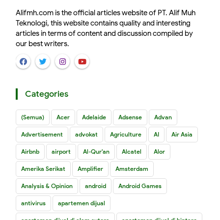
Alifmh.com is the official articles website of PT. Alif Muh
Teknologi, this website contains quality and interesting
articles in terms of content and discussion compiled by
our best writers.
Categories
(Semua)
Acer
Adelaide
Adsense
Advan
Advertisement
advokat
Agriculture
AI
Air Asia
Airbnb
airport
Al-Qur'an
Alcatel
Alor
Amerika Serikat
Amplifier
Amsterdam
Analysis & Opinion
android
Android Games
antivirus
apartemen dijual