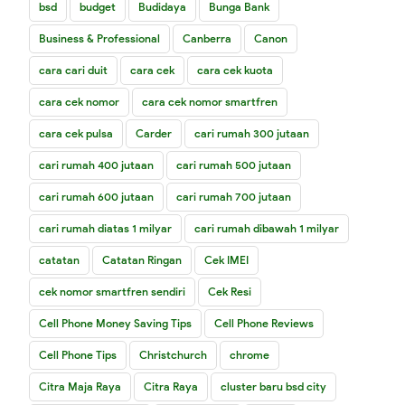
bsd
budget
Budidaya
Bunga Bank
Business & Professional
Canberra
Canon
cara cari duit
cara cek
cara cek kuota
cara cek nomor
cara cek nomor smartfren
cara cek pulsa
Carder
cari rumah 300 jutaan
cari rumah 400 jutaan
cari rumah 500 jutaan
cari rumah 600 jutaan
cari rumah 700 jutaan
cari rumah diatas 1 milyar
cari rumah dibawah 1 milyar
catatan
Catatan Ringan
Cek IMEI
cek nomor smartfren sendiri
Cek Resi
Cell Phone Money Saving Tips
Cell Phone Reviews
Cell Phone Tips
Christchurch
chrome
Citra Maja Raya
Citra Raya
cluster baru bsd city