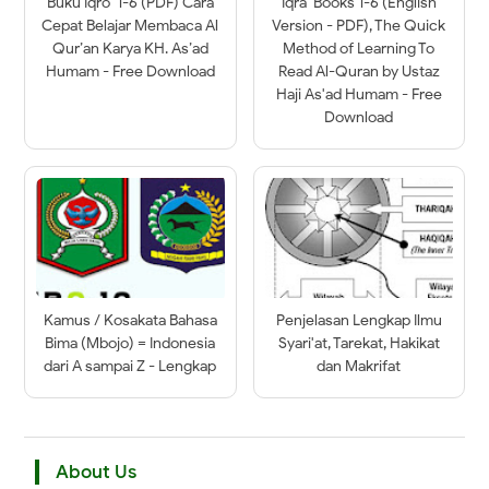
Buku Iqro’ 1-6 (PDF) Cara
Iqra' Books 1-6 (English
Cepat Belajar Membaca Al
Version - PDF), The Quick
Qur’an Karya KH. As’ad
Method of Learning To
Humam - Free Download
Read Al-Quran by Ustaz
Haji As'ad Humam - Free
Download
Kamus / Kosakata Bahasa
Penjelasan Lengkap Ilmu
Bima (Mbojo) = Indonesia
Syari'at, Tarekat, Hakikat
dari A sampai Z - Lengkap
dan Makrifat
About Us