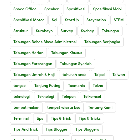
Space Office
Speaker
Spesifikasi
Spesifikasi Mobil
Spesifikasi Motor
Sql
StartUp
Staycation
STEM
Struktur
Surabaya
Survey
Sydney
Tabungan
Tabungan Bebas Biaya Administrasi
Tabungan Berjangka
Tabungan Harian
Tabungan Khusus
Tabungan Perorangan
Tabungan Syariah
Tabungan Umroh & Haji
tahukah anda
Taipei
Taiwan
tangsel
Tanjung Puting
Tasmania
Tekno
teknologi
Teknologi
Telepon
Telkomsel
tempat makan
tempat wisata bsd
Tentang Kami
Terminal
tips
Tips & Trick
Tips & Tricks
Tips And Trick
Tips Blogger
Tips Bloggers