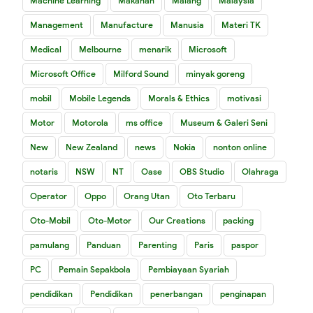
Machine Learning
Makanan
Malang
Malaysia
Management
Manufacture
Manusia
Materi TK
Medical
Melbourne
menarik
Microsoft
Microsoft Office
Milford Sound
minyak goreng
mobil
Mobile Legends
Morals & Ethics
motivasi
Motor
Motorola
ms office
Museum & Galeri Seni
New
New Zealand
news
Nokia
nonton online
notaris
NSW
NT
Oase
OBS Studio
Olahraga
Operator
Oppo
Orang Utan
Oto Terbaru
Oto-Mobil
Oto-Motor
Our Creations
packing
pamulang
Panduan
Parenting
Paris
paspor
PC
Pemain Sepakbola
Pembiayaan Syariah
pendidikan
Pendidikan
penerbangan
penginapan