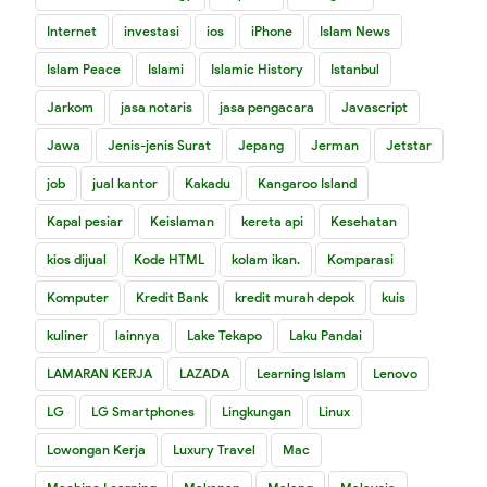
Internet
investasi
ios
iPhone
Islam News
Islam Peace
Islami
Islamic History
Istanbul
Jarkom
jasa notaris
jasa pengacara
Javascript
Jawa
Jenis-jenis Surat
Jepang
Jerman
Jetstar
job
jual kantor
Kakadu
Kangaroo Island
Kapal pesiar
Keislaman
kereta api
Kesehatan
kios dijual
Kode HTML
kolam ikan.
Komparasi
Komputer
Kredit Bank
kredit murah depok
kuis
kuliner
lainnya
Lake Tekapo
Laku Pandai
LAMARAN KERJA
LAZADA
Learning Islam
Lenovo
LG
LG Smartphones
Lingkungan
Linux
Lowongan Kerja
Luxury Travel
Mac