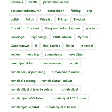
Perancis
Perth
perumahan di bsd
perumahanbsdmurah
perusahaan
Phising
php
politik
Politik
Pricelist
Printer
Product
Produk
Program
Progress Perkembangan
properti
psikologis
Psychology
PUBG Mobile
Python
Queenstown
R
Real Stories
Rekor
renovasi
review
road trip
ruang dapur
ruko dijual
ruko dijual di bsd
ruko disewakan
rumah
rumah baru di pamulang
rumah cinere murah
rumah di serpong
rumah diatas 1 milyar
rumah diijual di jakarta selatan
rumah dijual
rumah dijual 600 Jutaan
rumah dijual 700 Jutaan
rumah dijual ciputat
rumah dijual di bekasi