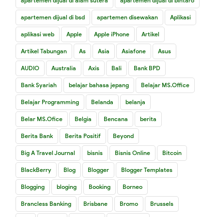
apartemen dijual di alam sutera
apartemen dijual di bintaro
apartemen dijual di bsd
apartemen disewakan
Aplikasi
aplikasi web
Apple
Apple iPhone
Artikel
Artikel Tabungan
As
Asia
Asiafone
Asus
AUDIO
Australia
Axis
Bali
Bank BPD
Bank Syariah
belajar bahasa jepang
Belajar MS.Office
Belajar Programming
Belanda
belanja
Belar MS.Ofice
Belgia
Bencana
berita
Berita Bank
Berita Positif
Beyond
Big A Travel Journal
bisnis
Bisnis Online
Bitcoin
BlackBerry
Blog
Blogger
Blogger Templates
Blogging
bloging
Booking
Borneo
Brancless Banking
Brisbane
Bromo
Brussels