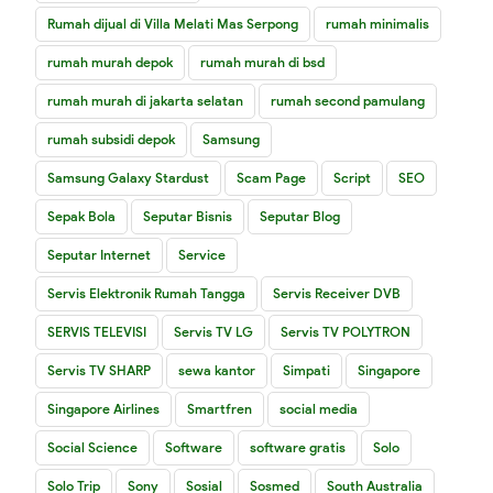
Rumah dijual di Villa Melati Mas Serpong
rumah minimalis
rumah murah depok
rumah murah di bsd
rumah murah di jakarta selatan
rumah second pamulang
rumah subsidi depok
Samsung
Samsung Galaxy Stardust
Scam Page
Script
SEO
Sepak Bola
Seputar Bisnis
Seputar Blog
Seputar Internet
Service
Servis Elektronik Rumah Tangga
Servis Receiver DVB
SERVIS TELEVISI
Servis TV LG
Servis TV POLYTRON
Servis TV SHARP
sewa kantor
Simpati
Singapore
Singapore Airlines
Smartfren
social media
Social Science
Software
software gratis
Solo
Solo Trip
Sony
Sosial
Sosmed
South Australia