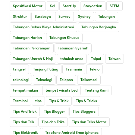
Spesifikasi Motor
Sql
StartUp
Staycation
STEM
Struktur
Surabaya
Survey
Sydney
Tabungan
Tabungan Bebas Biaya Administrasi
Tabungan Berjangka
Tabungan Harian
Tabungan Khusus
Tabungan Perorangan
Tabungan Syariah
Tabungan Umroh & Haji
tahukah anda
Taipei
Taiwan
tangsel
Tanjung Puting
Tasmania
Tekno
teknologi
Teknologi
Telepon
Telkomsel
tempat makan
tempat wisata bsd
Tentang Kami
Terminal
tips
Tips & Trick
Tips & Tricks
Tips And Trick
Tips Blogger
Tips Bloggers
Tips dan Trik
Tips dan Triks
Tips dan Triks Motor
Tips Elektronik
Tracfone Android Smartphones