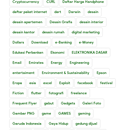
Cryptocurrency
CURL
Daftar Harga Handphone
daftar paket internet
dart
Darwin
desain
desain apartemen
Desain Grafis
desain interior
desain kantor
desain rumah
digital marketing
Dollars
Download
e-Banking
e-Money
Edukasi Perbankan
Ekonomi
ELEKTRONIKA DASAR
Email
Emirates
Energy
Engineering
entertaiment
Environment & Sustainability
Epson
Eropa
esia
excel
Exploit
facebook
festival
Fiction
flutter
fotografi
freelance
Frequent Flyer
gabut
Gadgets
Galeri Foto
Gambar PNG
game
GAMES
gaming
Garuda Indonesia
Gaya Hidup
gedung dijual