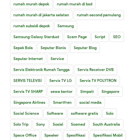
rumah murah depok
rumah murah di bsd
rumah murah di jakarta selatan
rumah second pamulang
rumah subsidi depok
Samsung
Samsung Galaxy Stardust
Scam Page
Script
SEO
Sepak Bola
Seputar Bisnis
Seputar Blog
Seputar Internet
Service
Servis Elektronik Rumah Tangga
Servis Receiver DVB
SERVIS TELEVISI
Servis TV LG
Servis TV POLYTRON
Servis TV SHARP
sewa kantor
Simpati
Singapore
Singapore Airlines
Smartfren
social media
Social Science
Software
software gratis
Solo
Solo Trip
Sony
Sosial
Sosmed
South Australia
Space Office
Speaker
Spesifikasi
Spesifikasi Mobil