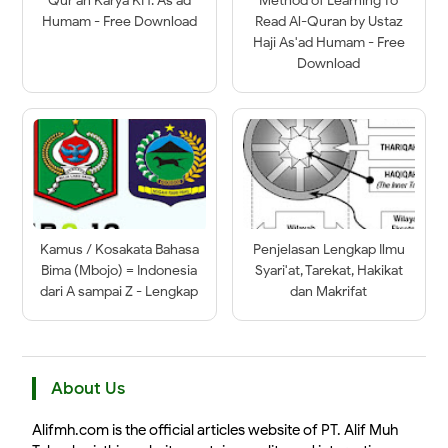
Qur’an Karya KH. As’ad
Method of Learning To
Humam - Free Download
Read Al-Quran by Ustaz
Haji As'ad Humam - Free
Download
Kamus / Kosakata Bahasa
Penjelasan Lengkap Ilmu
Bima (Mbojo) = Indonesia
Syari'at, Tarekat, Hakikat
dari A sampai Z - Lengkap
dan Makrifat
About Us
Alifmh.com is the official articles website of PT. Alif Muh