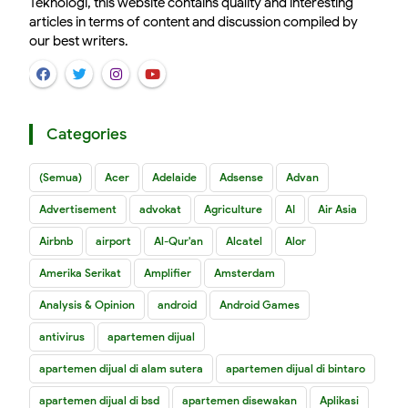
Teknologi, this website contains quality and interesting
articles in terms of content and discussion compiled by
our best writers.
Categories
(Semua)
Acer
Adelaide
Adsense
Advan
Advertisement
advokat
Agriculture
AI
Air Asia
Airbnb
airport
Al-Qur'an
Alcatel
Alor
Amerika Serikat
Amplifier
Amsterdam
Analysis & Opinion
android
Android Games
antivirus
apartemen dijual
apartemen dijual di alam sutera
apartemen dijual di bintaro
apartemen dijual di bsd
apartemen disewakan
Aplikasi