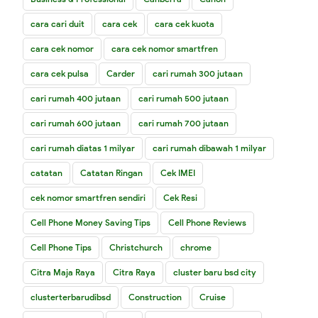
cara cari duit
cara cek
cara cek kuota
cara cek nomor
cara cek nomor smartfren
cara cek pulsa
Carder
cari rumah 300 jutaan
cari rumah 400 jutaan
cari rumah 500 jutaan
cari rumah 600 jutaan
cari rumah 700 jutaan
cari rumah diatas 1 milyar
cari rumah dibawah 1 milyar
catatan
Catatan Ringan
Cek IMEI
cek nomor smartfren sendiri
Cek Resi
Cell Phone Money Saving Tips
Cell Phone Reviews
Cell Phone Tips
Christchurch
chrome
Citra Maja Raya
Citra Raya
cluster baru bsd city
clusterterbarudibsd
Construction
Cruise