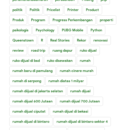
politik
Politik
Pricelist
Printer
Product
Produk
Program
Progress Perkembangan
properti
psikologis
Psychology
PUBG Mobile
Python
Queenstown
R
Real Stories
Rekor
renovasi
review
road trip
ruang dapur
ruko dijual
ruko dijual di bsd
ruko disewakan
rumah
rumah baru di pamulang
rumah cinere murah
rumah di serpong
rumah diatas 1 milyar
rumah diijual di jakarta selatan
rumah dijual
rumah dijual 600 Jutaan
rumah dijual 700 Jutaan
rumah dijual ciputat
rumah dijual di bekasi
rumah dijual di bintaro
rumah dijual di bintaro sektor 4