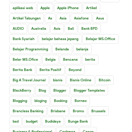
aplikasi web
Apple
Apple iPhone
Artikel
Artikel Tabungan
As
Asia
Asiafone
Asus
AUDIO
Australia
Axis
Bali
Bank BPD
Bank Syariah
belajar bahasa jepang
Belajar MS.Office
Belajar Programming
Belanda
belanja
Belar MS.Ofice
Belgia
Bencana
berita
Berita Bank
Berita Positif
Beyond
Big A Travel Journal
bisnis
Bisnis Online
Bitcoin
BlackBerry
Blog
Blogger
Blogger Templates
Blogging
bloging
Booking
Borneo
Brancless Banking
Brisbane
Bromo
Brussels
bsd
budget
Budidaya
Bunga Bank
Business & Professional
Canberra
Canon