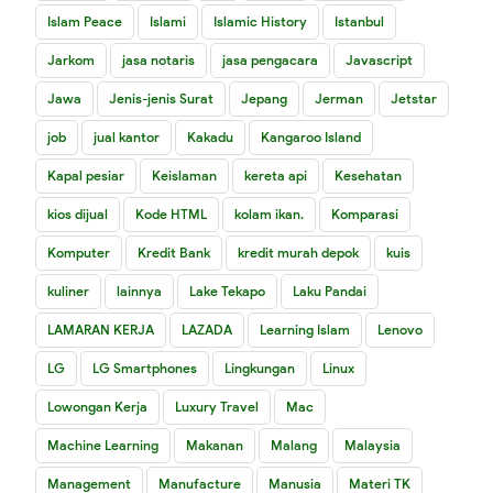
Islam Peace
Islami
Islamic History
Istanbul
Jarkom
jasa notaris
jasa pengacara
Javascript
Jawa
Jenis-jenis Surat
Jepang
Jerman
Jetstar
job
jual kantor
Kakadu
Kangaroo Island
Kapal pesiar
Keislaman
kereta api
Kesehatan
kios dijual
Kode HTML
kolam ikan.
Komparasi
Komputer
Kredit Bank
kredit murah depok
kuis
kuliner
lainnya
Lake Tekapo
Laku Pandai
LAMARAN KERJA
LAZADA
Learning Islam
Lenovo
LG
LG Smartphones
Lingkungan
Linux
Lowongan Kerja
Luxury Travel
Mac
Machine Learning
Makanan
Malang
Malaysia
Management
Manufacture
Manusia
Materi TK