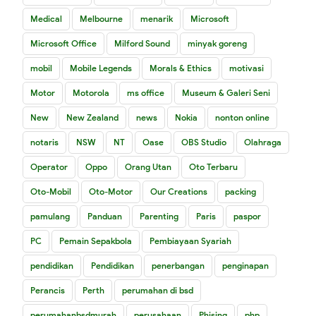
Medical
Melbourne
menarik
Microsoft
Microsoft Office
Milford Sound
minyak goreng
mobil
Mobile Legends
Morals & Ethics
motivasi
Motor
Motorola
ms office
Museum & Galeri Seni
New
New Zealand
news
Nokia
nonton online
notaris
NSW
NT
Oase
OBS Studio
Olahraga
Operator
Oppo
Orang Utan
Oto Terbaru
Oto-Mobil
Oto-Motor
Our Creations
packing
pamulang
Panduan
Parenting
Paris
paspor
PC
Pemain Sepakbola
Pembiayaan Syariah
pendidikan
Pendidikan
penerbangan
penginapan
Perancis
Perth
perumahan di bsd
perumahanbsdmurah
perusahaan
Phising
php