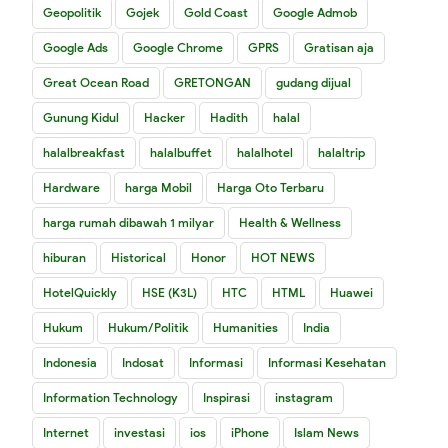
Geopolitik
Gojek
Gold Coast
Google Admob
Google Ads
Google Chrome
GPRS
Gratisan aja
Great Ocean Road
GRETONGAN
gudang dijual
Gunung Kidul
Hacker
Hadith
halal
halalbreakfast
halalbuffet
halalhotel
halaltrip
Hardware
harga Mobil
Harga Oto Terbaru
harga rumah dibawah 1 milyar
Health & Wellness
hiburan
Historical
Honor
HOT NEWS
HotelQuickly
HSE (K3L)
HTC
HTML
Huawei
Hukum
Hukum/Politik
Humanities
India
Indonesia
Indosat
Informasi
Informasi Kesehatan
Information Technology
Inspirasi
instagram
Internet
investasi
ios
iPhone
Islam News