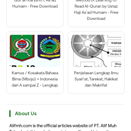
Qur’an Karya KH. As’ad
Method of Learning To
Humam - Free Download
Read Al-Quran by Ustaz
Haji As'ad Humam - Free
Download
Kamus / Kosakata Bahasa
Penjelasan Lengkap Ilmu
Bima (Mbojo) = Indonesia
Syari'at, Tarekat, Hakikat
dari A sampai Z - Lengkap
dan Makrifat
About Us
Alifmh.com is the official articles website of PT. Alif Muh