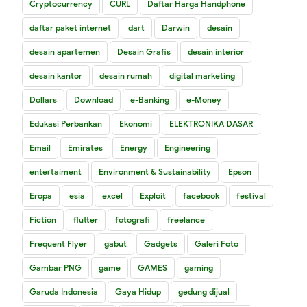
Cryptocurrency
CURL
Daftar Harga Handphone
daftar paket internet
dart
Darwin
desain
desain apartemen
Desain Grafis
desain interior
desain kantor
desain rumah
digital marketing
Dollars
Download
e-Banking
e-Money
Edukasi Perbankan
Ekonomi
ELEKTRONIKA DASAR
Email
Emirates
Energy
Engineering
entertaiment
Environment & Sustainability
Epson
Eropa
esia
excel
Exploit
facebook
festival
Fiction
flutter
fotografi
freelance
Frequent Flyer
gabut
Gadgets
Galeri Foto
Gambar PNG
game
GAMES
gaming
Garuda Indonesia
Gaya Hidup
gedung dijual