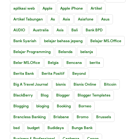
aplikasi web
Apple
Apple iPhone
Artikel
Artikel Tabungan
As
Asia
Asiafone
Asus
AUDIO
Australia
Axis
Bali
Bank BPD
Bank Syariah
belajar bahasa jepang
Belajar MS.Office
Belajar Programming
Belanda
belanja
Belar MS.Ofice
Belgia
Bencana
berita
Berita Bank
Berita Positif
Beyond
Big A Travel Journal
bisnis
Bisnis Online
Bitcoin
BlackBerry
Blog
Blogger
Blogger Templates
Blogging
bloging
Booking
Borneo
Brancless Banking
Brisbane
Bromo
Brussels
bsd
budget
Budidaya
Bunga Bank
Business & Professional
Canberra
Canon