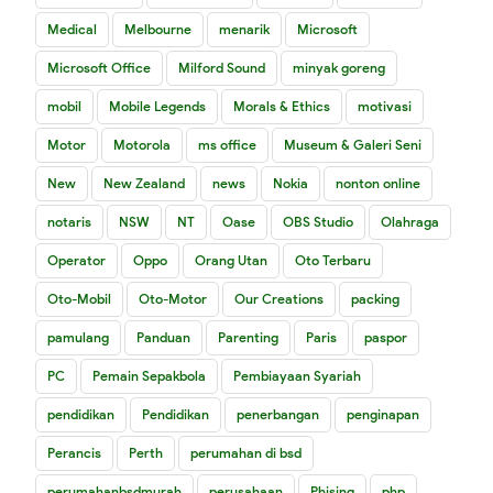
Medical
Melbourne
menarik
Microsoft
Microsoft Office
Milford Sound
minyak goreng
mobil
Mobile Legends
Morals & Ethics
motivasi
Motor
Motorola
ms office
Museum & Galeri Seni
New
New Zealand
news
Nokia
nonton online
notaris
NSW
NT
Oase
OBS Studio
Olahraga
Operator
Oppo
Orang Utan
Oto Terbaru
Oto-Mobil
Oto-Motor
Our Creations
packing
pamulang
Panduan
Parenting
Paris
paspor
PC
Pemain Sepakbola
Pembiayaan Syariah
pendidikan
Pendidikan
penerbangan
penginapan
Perancis
Perth
perumahan di bsd
perumahanbsdmurah
perusahaan
Phising
php