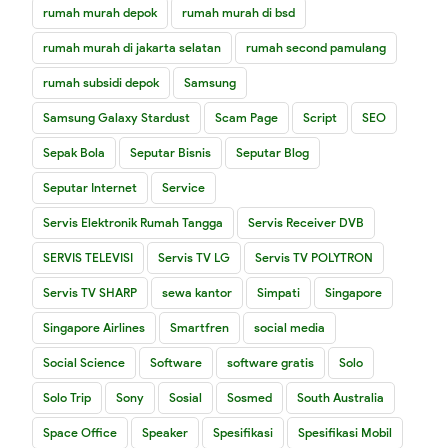
rumah murah depok
rumah murah di bsd
rumah murah di jakarta selatan
rumah second pamulang
rumah subsidi depok
Samsung
Samsung Galaxy Stardust
Scam Page
Script
SEO
Sepak Bola
Seputar Bisnis
Seputar Blog
Seputar Internet
Service
Servis Elektronik Rumah Tangga
Servis Receiver DVB
SERVIS TELEVISI
Servis TV LG
Servis TV POLYTRON
Servis TV SHARP
sewa kantor
Simpati
Singapore
Singapore Airlines
Smartfren
social media
Social Science
Software
software gratis
Solo
Solo Trip
Sony
Sosial
Sosmed
South Australia
Space Office
Speaker
Spesifikasi
Spesifikasi Mobil