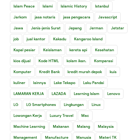
Islam Peace
Islami
Islamic History
Istanbul
Jarkom
jasa notaris
jasa pengacara
Javascript
Jawa
Jenis-jenis Surat
Jepang
Jerman
Jetstar
job
jual kantor
Kakadu
Kangaroo Island
Kapal pesiar
Keislaman
kereta api
Kesehatan
kios dijual
Kode HTML
kolam ikan.
Komparasi
Komputer
Kredit Bank
kredit murah depok
kuis
kuliner
lainnya
Lake Tekapo
Laku Pandai
LAMARAN KERJA
LAZADA
Learning Islam
Lenovo
LG
LG Smartphones
Lingkungan
Linux
Lowongan Kerja
Luxury Travel
Mac
Machine Learning
Makanan
Malang
Malaysia
Management
Manufacture
Manusia
Materi TK