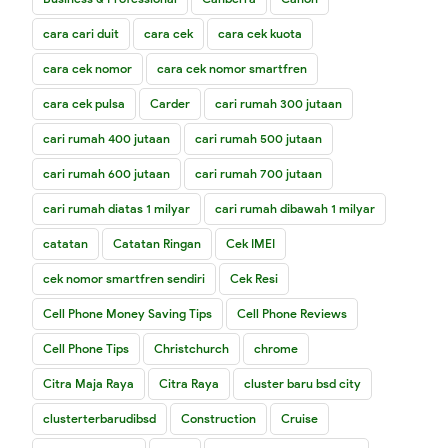
cara cari duit
cara cek
cara cek kuota
cara cek nomor
cara cek nomor smartfren
cara cek pulsa
Carder
cari rumah 300 jutaan
cari rumah 400 jutaan
cari rumah 500 jutaan
cari rumah 600 jutaan
cari rumah 700 jutaan
cari rumah diatas 1 milyar
cari rumah dibawah 1 milyar
catatan
Catatan Ringan
Cek IMEI
cek nomor smartfren sendiri
Cek Resi
Cell Phone Money Saving Tips
Cell Phone Reviews
Cell Phone Tips
Christchurch
chrome
Citra Maja Raya
Citra Raya
cluster baru bsd city
clusterterbarudibsd
Construction
Cruise