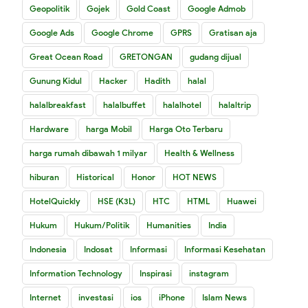
Geopolitik
Gojek
Gold Coast
Google Admob
Google Ads
Google Chrome
GPRS
Gratisan aja
Great Ocean Road
GRETONGAN
gudang dijual
Gunung Kidul
Hacker
Hadith
halal
halalbreakfast
halalbuffet
halalhotel
halaltrip
Hardware
harga Mobil
Harga Oto Terbaru
harga rumah dibawah 1 milyar
Health & Wellness
hiburan
Historical
Honor
HOT NEWS
HotelQuickly
HSE (K3L)
HTC
HTML
Huawei
Hukum
Hukum/Politik
Humanities
India
Indonesia
Indosat
Informasi
Informasi Kesehatan
Information Technology
Inspirasi
instagram
Internet
investasi
ios
iPhone
Islam News