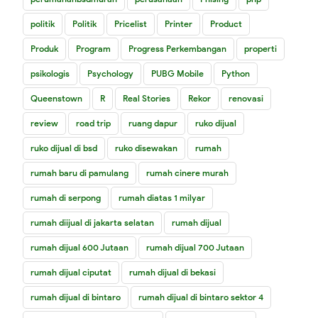
politik
Politik
Pricelist
Printer
Product
Produk
Program
Progress Perkembangan
properti
psikologis
Psychology
PUBG Mobile
Python
Queenstown
R
Real Stories
Rekor
renovasi
review
road trip
ruang dapur
ruko dijual
ruko dijual di bsd
ruko disewakan
rumah
rumah baru di pamulang
rumah cinere murah
rumah di serpong
rumah diatas 1 milyar
rumah diijual di jakarta selatan
rumah dijual
rumah dijual 600 Jutaan
rumah dijual 700 Jutaan
rumah dijual ciputat
rumah dijual di bekasi
rumah dijual di bintaro
rumah dijual di bintaro sektor 4