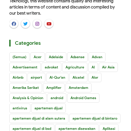
Teknologi, this website contains quality and interesting
articles in terms of content and discussion compiled by
our best writers.
Categories
(Semua)
Acer
Adelaide
Adsense
Advan
Advertisement
advokat
Agriculture
AI
Air Asia
Airbnb
airport
Al-Qur'an
Alcatel
Alor
Amerika Serikat
Amplifier
Amsterdam
Analysis & Opinion
android
Android Games
antivirus
apartemen dijual
apartemen dijual di alam sutera
apartemen dijual di bintaro
apartemen dijual di bsd
apartemen disewakan
Aplikasi