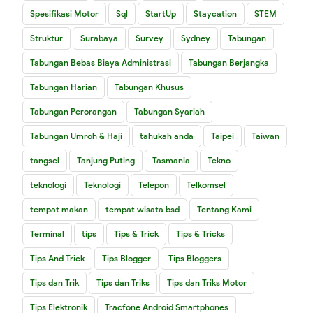
Spesifikasi Motor
Sql
StartUp
Staycation
STEM
Struktur
Surabaya
Survey
Sydney
Tabungan
Tabungan Bebas Biaya Administrasi
Tabungan Berjangka
Tabungan Harian
Tabungan Khusus
Tabungan Perorangan
Tabungan Syariah
Tabungan Umroh & Haji
tahukah anda
Taipei
Taiwan
tangsel
Tanjung Puting
Tasmania
Tekno
teknologi
Teknologi
Telepon
Telkomsel
tempat makan
tempat wisata bsd
Tentang Kami
Terminal
tips
Tips & Trick
Tips & Tricks
Tips And Trick
Tips Blogger
Tips Bloggers
Tips dan Trik
Tips dan Triks
Tips dan Triks Motor
Tips Elektronik
Tracfone Android Smartphones