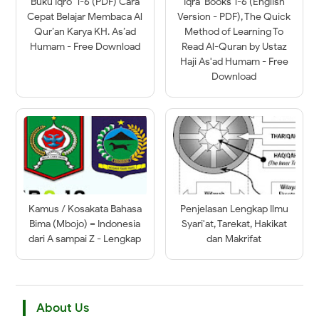
Buku Iqro’ 1-6 (PDF) Cara
Iqra' Books 1-6 (English
Cepat Belajar Membaca Al
Version - PDF), The Quick
Qur’an Karya KH. As’ad
Method of Learning To
Humam - Free Download
Read Al-Quran by Ustaz
Haji As'ad Humam - Free
Download
Kamus / Kosakata Bahasa
Penjelasan Lengkap Ilmu
Bima (Mbojo) = Indonesia
Syari'at, Tarekat, Hakikat
dari A sampai Z - Lengkap
dan Makrifat
About Us