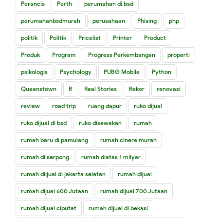
Perancis
Perth
perumahan di bsd
perumahanbsdmurah
perusahaan
Phising
php
politik
Politik
Pricelist
Printer
Product
Produk
Program
Progress Perkembangan
properti
psikologis
Psychology
PUBG Mobile
Python
Queenstown
R
Real Stories
Rekor
renovasi
review
road trip
ruang dapur
ruko dijual
ruko dijual di bsd
ruko disewakan
rumah
rumah baru di pamulang
rumah cinere murah
rumah di serpong
rumah diatas 1 milyar
rumah diijual di jakarta selatan
rumah dijual
rumah dijual 600 Jutaan
rumah dijual 700 Jutaan
rumah dijual ciputat
rumah dijual di bekasi