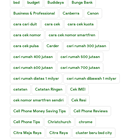
bsd
budget
Budidaya
Bunga Bank
Business & Professional
Canberra
Canon
cara cari duit
cara cek
cara cek kuota
cara cek nomor
cara cek nomor smartfren
cara cek pulsa
Carder
cari rumah 300 jutaan
cari rumah 400 jutaan
cari rumah 500 jutaan
cari rumah 600 jutaan
cari rumah 700 jutaan
cari rumah diatas 1 milyar
cari rumah dibawah 1 milyar
catatan
Catatan Ringan
Cek IMEI
cek nomor smartfren sendiri
Cek Resi
Cell Phone Money Saving Tips
Cell Phone Reviews
Cell Phone Tips
Christchurch
chrome
Citra Maja Raya
Citra Raya
cluster baru bsd city