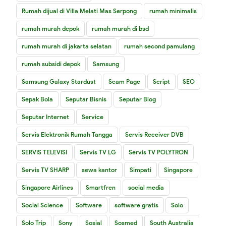
Rumah dijual di Villa Melati Mas Serpong
rumah minimalis
rumah murah depok
rumah murah di bsd
rumah murah di jakarta selatan
rumah second pamulang
rumah subsidi depok
Samsung
Samsung Galaxy Stardust
Scam Page
Script
SEO
Sepak Bola
Seputar Bisnis
Seputar Blog
Seputar Internet
Service
Servis Elektronik Rumah Tangga
Servis Receiver DVB
SERVIS TELEVISI
Servis TV LG
Servis TV POLYTRON
Servis TV SHARP
sewa kantor
Simpati
Singapore
Singapore Airlines
Smartfren
social media
Social Science
Software
software gratis
Solo
Solo Trip
Sony
Sosial
Sosmed
South Australia