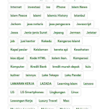
Internet
investasi
ios
iPhone
Islam News
Islam Peace
Islami
Islamic History
Istanbul
Jarkom
jasa notaris
jasa pengacara
Javascript
Jawa
Jenis-jenis Surat
Jepang
Jerman
Jetstar
job
jual kantor
Kakadu
Kangaroo Island
Kapal pesiar
Keislaman
kereta api
Kesehatan
kios dijual
Kode HTML
kolam ikan.
Komparasi
Komputer
Kredit Bank
kredit murah depok
kuis
kuliner
lainnya
Lake Tekapo
Laku Pandai
LAMARAN KERJA
LAZADA
Learning Islam
Lenovo
LG
LG Smartphones
Lingkungan
Linux
Lowongan Kerja
Luxury Travel
Mac