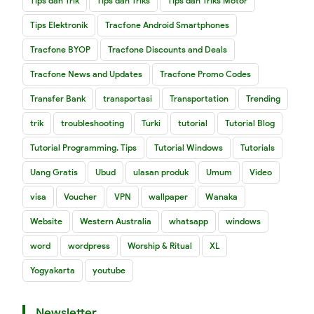
Tips dan Trik
Tips dan Triks
Tips dan Triks Motor
Tips Elektronik
Tracfone Android Smartphones
Tracfone BYOP
Tracfone Discounts and Deals
Tracfone News and Updates
Tracfone Promo Codes
Transfer Bank
transportasi
Transportation
Trending
trik
troubleshooting
Turki
tutorial
Tutorial Blog
Tutorial Programming. Tips
Tutorial Windows
Tutorials
Uang Gratis
Ubud
ulasan produk
Umum
Video
visa
Voucher
VPN
wallpaper
Wanaka
Website
Western Australia
whatsapp
windows
word
wordpress
Worship & Ritual
XL
Yogyakarta
youtube
Newsletter