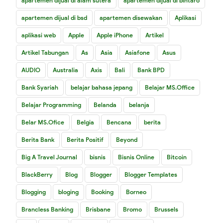
apartemen dijual di alam sutera
apartemen dijual di bintaro
apartemen dijual di bsd
apartemen disewakan
Aplikasi
aplikasi web
Apple
Apple iPhone
Artikel
Artikel Tabungan
As
Asia
Asiafone
Asus
AUDIO
Australia
Axis
Bali
Bank BPD
Bank Syariah
belajar bahasa jepang
Belajar MS.Office
Belajar Programming
Belanda
belanja
Belar MS.Ofice
Belgia
Bencana
berita
Berita Bank
Berita Positif
Beyond
Big A Travel Journal
bisnis
Bisnis Online
Bitcoin
BlackBerry
Blog
Blogger
Blogger Templates
Blogging
bloging
Booking
Borneo
Brancless Banking
Brisbane
Bromo
Brussels