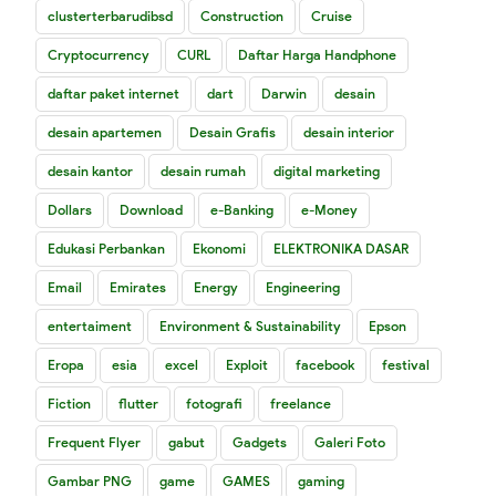
clusterterbarudibsd
Construction
Cruise
Cryptocurrency
CURL
Daftar Harga Handphone
daftar paket internet
dart
Darwin
desain
desain apartemen
Desain Grafis
desain interior
desain kantor
desain rumah
digital marketing
Dollars
Download
e-Banking
e-Money
Edukasi Perbankan
Ekonomi
ELEKTRONIKA DASAR
Email
Emirates
Energy
Engineering
entertaiment
Environment & Sustainability
Epson
Eropa
esia
excel
Exploit
facebook
festival
Fiction
flutter
fotografi
freelance
Frequent Flyer
gabut
Gadgets
Galeri Foto
Gambar PNG
game
GAMES
gaming