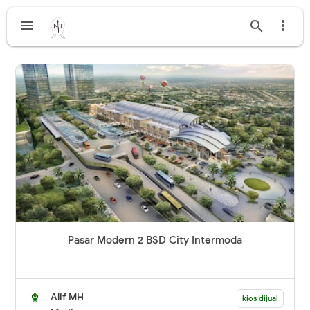



Pasar Modern 2 BSD City Intermoda
Alif MH
kios dijual