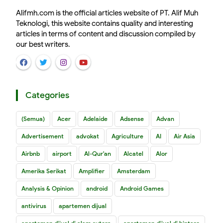
Alifmh.com is the official articles website of PT. Alif Muh
Teknologi, this website contains quality and interesting
articles in terms of content and discussion compiled by
our best writers.
Categories
(Semua)
Acer
Adelaide
Adsense
Advan
Advertisement
advokat
Agriculture
AI
Air Asia
Airbnb
airport
Al-Qur'an
Alcatel
Alor
Amerika Serikat
Amplifier
Amsterdam
Analysis & Opinion
android
Android Games
antivirus
apartemen dijual