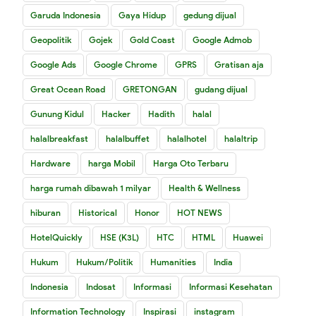
Garuda Indonesia
Gaya Hidup
gedung dijual
Geopolitik
Gojek
Gold Coast
Google Admob
Google Ads
Google Chrome
GPRS
Gratisan aja
Great Ocean Road
GRETONGAN
gudang dijual
Gunung Kidul
Hacker
Hadith
halal
halalbreakfast
halalbuffet
halalhotel
halaltrip
Hardware
harga Mobil
Harga Oto Terbaru
harga rumah dibawah 1 milyar
Health & Wellness
hiburan
Historical
Honor
HOT NEWS
HotelQuickly
HSE (K3L)
HTC
HTML
Huawei
Hukum
Hukum/Politik
Humanities
India
Indonesia
Indosat
Informasi
Informasi Kesehatan
Information Technology
Inspirasi
instagram