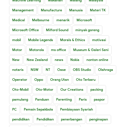
Machine Learning
Makanan
Malang
Malaysia
Management
Manufacture
Manusia
Materi TK
Medical
Melbourne
menarik
Microsoft
Microsoft Office
Milford Sound
minyak goreng
mobil
Mobile Legends
Morals & Ethics
motivasi
Motor
Motorola
ms office
Museum & Galeri Seni
New
New Zealand
news
Nokia
nonton online
notaris
NSW
NT
Oase
OBS Studio
Olahraga
Operator
Oppo
Orang Utan
Oto Terbaru
Oto-Mobil
Oto-Motor
Our Creations
packing
pamulang
Panduan
Parenting
Paris
paspor
PC
Pemain Sepakbola
Pembiayaan Syariah
pendidikan
Pendidikan
penerbangan
penginapan