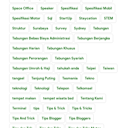
Space Office
Speaker
Spesifikasi
Spesifikasi Mobil
Spesifikasi Motor
Sql
StartUp
Staycation
STEM
Struktur
Surabaya
Survey
Sydney
Tabungan
Tabungan Bebas Biaya Administrasi
Tabungan Berjangka
Tabungan Harian
Tabungan Khusus
Tabungan Perorangan
Tabungan Syariah
Tabungan Umroh & Haji
tahukah anda
Taipei
Taiwan
tangsel
Tanjung Puting
Tasmania
Tekno
teknologi
Teknologi
Telepon
Telkomsel
tempat makan
tempat wisata bsd
Tentang Kami
Terminal
tips
Tips & Trick
Tips & Tricks
Tips And Trick
Tips Blogger
Tips Bloggers