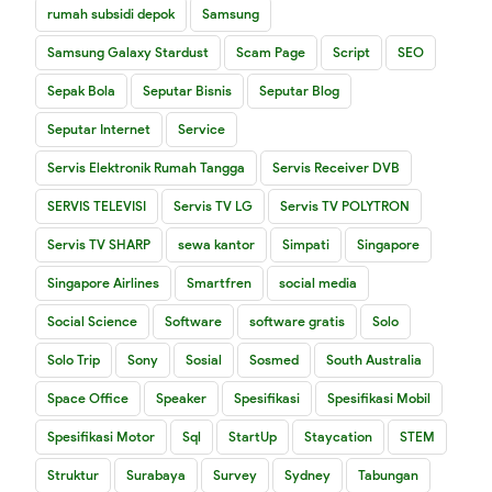
rumah subsidi depok
Samsung
Samsung Galaxy Stardust
Scam Page
Script
SEO
Sepak Bola
Seputar Bisnis
Seputar Blog
Seputar Internet
Service
Servis Elektronik Rumah Tangga
Servis Receiver DVB
SERVIS TELEVISI
Servis TV LG
Servis TV POLYTRON
Servis TV SHARP
sewa kantor
Simpati
Singapore
Singapore Airlines
Smartfren
social media
Social Science
Software
software gratis
Solo
Solo Trip
Sony
Sosial
Sosmed
South Australia
Space Office
Speaker
Spesifikasi
Spesifikasi Mobil
Spesifikasi Motor
Sql
StartUp
Staycation
STEM
Struktur
Surabaya
Survey
Sydney
Tabungan