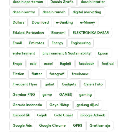
desain apartemen
Desain Grafis
desain interior
desain kantor
desain rumah
digital marketing
Dollars
Download
e-Banking
e-Money
Edukasi Perbankan
Ekonomi
ELEKTRONIKA DASAR
Email
Emirates
Energy
Engineering
entertaiment
Environment & Sustainability
Epson
Eropa
esia
excel
Exploit
facebook
festival
Fiction
flutter
fotografi
freelance
Frequent Flyer
gabut
Gadgets
Galeri Foto
Gambar PNG
game
GAMES
gaming
Garuda Indonesia
Gaya Hidup
gedung dijual
Geopolitik
Gojek
Gold Coast
Google Admob
Google Ads
Google Chrome
GPRS
Gratisan aja