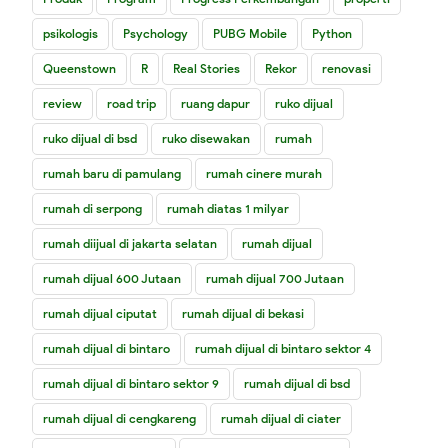
psikologis
Psychology
PUBG Mobile
Python
Queenstown
R
Real Stories
Rekor
renovasi
review
road trip
ruang dapur
ruko dijual
ruko dijual di bsd
ruko disewakan
rumah
rumah baru di pamulang
rumah cinere murah
rumah di serpong
rumah diatas 1 milyar
rumah diijual di jakarta selatan
rumah dijual
rumah dijual 600 Jutaan
rumah dijual 700 Jutaan
rumah dijual ciputat
rumah dijual di bekasi
rumah dijual di bintaro
rumah dijual di bintaro sektor 4
rumah dijual di bintaro sektor 9
rumah dijual di bsd
rumah dijual di cengkareng
rumah dijual di ciater