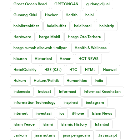
Great Ocean Road
GRETONGAN
gudang dijual
Gunung Kidul
Hacker
Hadith
halal
halalbreakfast
halalbuffet
halalhotel
halaltrip
Hardware
harga Mobil
Harga Oto Terbaru
harga rumah dibawah 1 milyar
Health & Wellness
hiburan
Historical
Honor
HOT NEWS
HotelQuickly
HSE (K3L)
HTC
HTML
Huawei
Hukum
Hukum/Politik
Humanities
India
Indonesia
Indosat
Informasi
Informasi Kesehatan
Information Technology
Inspirasi
instagram
Internet
investasi
ios
iPhone
Islam News
Islam Peace
Islami
Islamic History
Istanbul
Jarkom
jasa notaris
jasa pengacara
Javascript