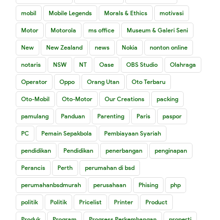
mobil
Mobile Legends
Morals & Ethics
motivasi
Motor
Motorola
ms office
Museum & Galeri Seni
New
New Zealand
news
Nokia
nonton online
notaris
NSW
NT
Oase
OBS Studio
Olahraga
Operator
Oppo
Orang Utan
Oto Terbaru
Oto-Mobil
Oto-Motor
Our Creations
packing
pamulang
Panduan
Parenting
Paris
paspor
PC
Pemain Sepakbola
Pembiayaan Syariah
pendidikan
Pendidikan
penerbangan
penginapan
Perancis
Perth
perumahan di bsd
perumahanbsdmurah
perusahaan
Phising
php
politik
Politik
Pricelist
Printer
Product
Produk
Program
Progress Perkembangan
properti