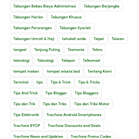
Tabungan Bebas Biaya Administrasi
Tabungan Berjangka
Tabungan Harian
Tabungan Khusus
Tabungan Perorangan
Tabungan Syariah
Tabungan Umroh & Haji
tahukah anda
Taipei
Taiwan
tangsel
Tanjung Puting
Tasmania
Tekno
teknologi
Teknologi
Telepon
Telkomsel
tempat makan
tempat wisata bsd
Tentang Kami
Terminal
tips
Tips & Trick
Tips & Tricks
Tips And Trick
Tips Blogger
Tips Bloggers
Tips dan Trik
Tips dan Triks
Tips dan Triks Motor
Tips Elektronik
Tracfone Android Smartphones
Tracfone BYOP
Tracfone Discounts and Deals
Tracfone News and Updates
Tracfone Promo Codes