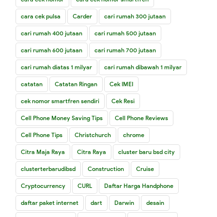
cara cek pulsa
Carder
cari rumah 300 jutaan
cari rumah 400 jutaan
cari rumah 500 jutaan
cari rumah 600 jutaan
cari rumah 700 jutaan
cari rumah diatas 1 milyar
cari rumah dibawah 1 milyar
catatan
Catatan Ringan
Cek IMEI
cek nomor smartfren sendiri
Cek Resi
Cell Phone Money Saving Tips
Cell Phone Reviews
Cell Phone Tips
Christchurch
chrome
Citra Maja Raya
Citra Raya
cluster baru bsd city
clusterterbarudibsd
Construction
Cruise
Cryptocurrency
CURL
Daftar Harga Handphone
daftar paket internet
dart
Darwin
desain