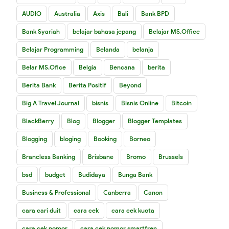
AUDIO
Australia
Axis
Bali
Bank BPD
Bank Syariah
belajar bahasa jepang
Belajar MS.Office
Belajar Programming
Belanda
belanja
Belar MS.Ofice
Belgia
Bencana
berita
Berita Bank
Berita Positif
Beyond
Big A Travel Journal
bisnis
Bisnis Online
Bitcoin
BlackBerry
Blog
Blogger
Blogger Templates
Blogging
bloging
Booking
Borneo
Brancless Banking
Brisbane
Bromo
Brussels
bsd
budget
Budidaya
Bunga Bank
Business & Professional
Canberra
Canon
cara cari duit
cara cek
cara cek kuota
cara cek nomor
cara cek nomor smartfren