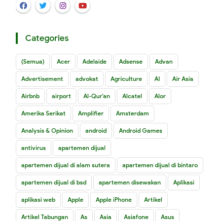
Categories
(Semua)
Acer
Adelaide
Adsense
Advan
Advertisement
advokat
Agriculture
AI
Air Asia
Airbnb
airport
Al-Qur'an
Alcatel
Alor
Amerika Serikat
Amplifier
Amsterdam
Analysis & Opinion
android
Android Games
antivirus
apartemen dijual
apartemen dijual di alam sutera
apartemen dijual di bintaro
apartemen dijual di bsd
apartemen disewakan
Aplikasi
aplikasi web
Apple
Apple iPhone
Artikel
Artikel Tabungan
As
Asia
Asiafone
Asus