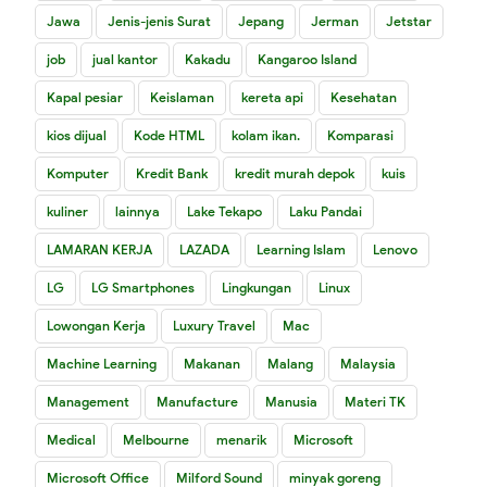
Jawa
Jenis-jenis Surat
Jepang
Jerman
Jetstar
job
jual kantor
Kakadu
Kangaroo Island
Kapal pesiar
Keislaman
kereta api
Kesehatan
kios dijual
Kode HTML
kolam ikan.
Komparasi
Komputer
Kredit Bank
kredit murah depok
kuis
kuliner
lainnya
Lake Tekapo
Laku Pandai
LAMARAN KERJA
LAZADA
Learning Islam
Lenovo
LG
LG Smartphones
Lingkungan
Linux
Lowongan Kerja
Luxury Travel
Mac
Machine Learning
Makanan
Malang
Malaysia
Management
Manufacture
Manusia
Materi TK
Medical
Melbourne
menarik
Microsoft
Microsoft Office
Milford Sound
minyak goreng