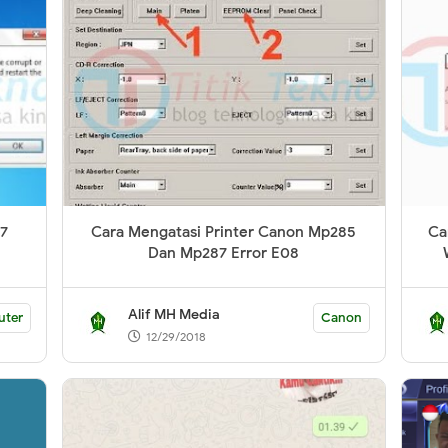
17
Cara Mengatasi Printer Canon Mp285
Ca
Dan Mp287 Error E08
Alif MH Media
uter
Canon
12/29/2018