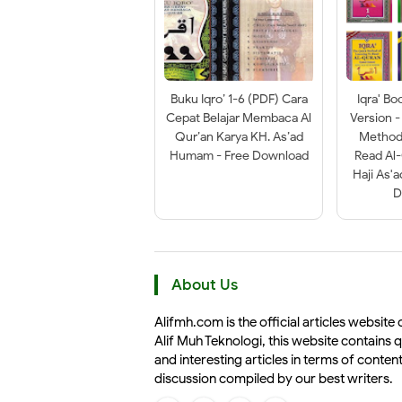
Buku Iqro’ 1-6 (PDF) Cara
Iqra' Bo
Cepat Belajar Membaca Al
Version -
Qur’an Karya KH. As’ad
Method 
Humam - Free Download
Read Al
Haji As'
D
About Us
Alifmh.com is the official articles website 
Alif Muh Teknologi, this website contains q
and interesting articles in terms of conten
discussion compiled by our best writers.