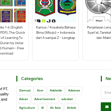
oks 1-6 (English
Kamus / Kosakata Bahasa
Penjelasan Len
 PDF), The Quick
Bima (Mbojo) = Indonesia
Syari'at, Tareka
of Learning To
dari A sampai Z - Lengkap
dan Makri
-Quran by Ustaz
ad Humam - Free
ownload
Categories
Ne
of PT.
(Semua)
Acer
Adelaide
Adsense
Ema
uality
t and
Advan
Advertisement
advokat
Agriculture
AI
Air Asia
Airbnb