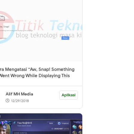
ra Mengatasi “Aw, Snap! Something
Went Wrong While Displaying This
Webpage” Di Google Chrome
Alif MH Media
Aplikasi
12/29/2018