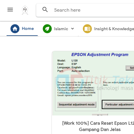


home
ecod
menu_book
Home
Islamic
Insight & Knowledg
[Work 100%] Cara Reset Epson L1
Gampang Dan Jelas