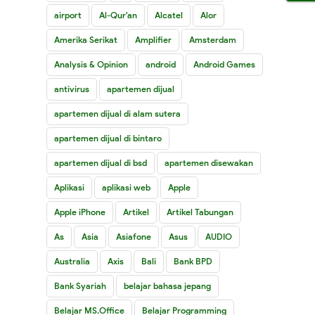
airport
Al-Qur'an
Alcatel
Alor
Amerika Serikat
Amplifier
Amsterdam
Analysis & Opinion
android
Android Games
antivirus
apartemen dijual
apartemen dijual di alam sutera
apartemen dijual di bintaro
apartemen dijual di bsd
apartemen disewakan
Aplikasi
aplikasi web
Apple
Apple iPhone
Artikel
Artikel Tabungan
As
Asia
Asiafone
Asus
AUDIO
Australia
Axis
Bali
Bank BPD
Bank Syariah
belajar bahasa jepang
Belajar MS.Office
Belajar Programming