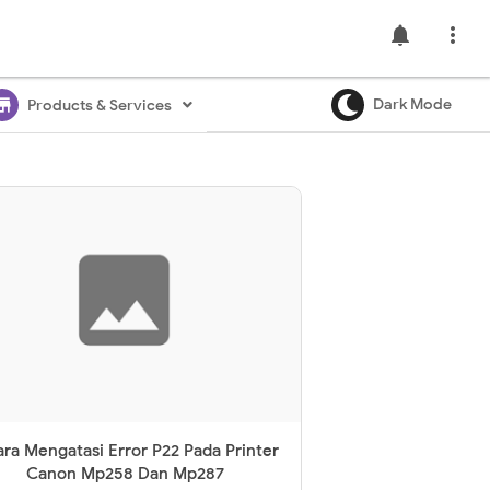
notifications

ore
Dark Mode
Products & Services
ara Mengatasi Error P22 Pada Printer
Canon Mp258 Dan Mp287