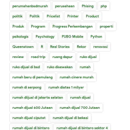
perumahanbsdmurah
perusahaan
Phising
php
politik
Politik
Pricelist
Printer
Product
Produk
Program
Progress Perkembangan
properti
psikologis
Psychology
PUBG Mobile
Python
Queenstown
R
Real Stories
Rekor
renovasi
review
road trip
ruang dapur
ruko dijual
ruko dijual di bsd
ruko disewakan
rumah
rumah baru di pamulang
rumah cinere murah
rumah di serpong
rumah diatas 1 milyar
rumah diijual di jakarta selatan
rumah dijual
rumah dijual 600 Jutaan
rumah dijual 700 Jutaan
rumah dijual ciputat
rumah dijual di bekasi
rumah dijual di bintaro
rumah dijual di bintaro sektor 4