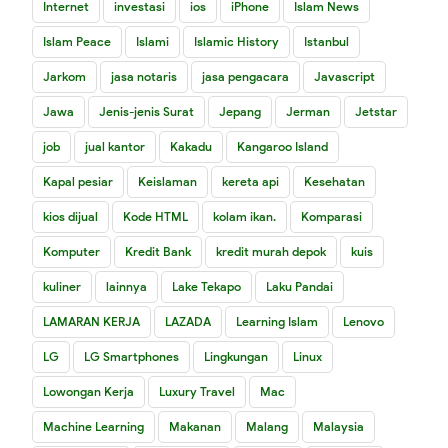
Internet
investasi
ios
iPhone
Islam News
Islam Peace
Islami
Islamic History
Istanbul
Jarkom
jasa notaris
jasa pengacara
Javascript
Jawa
Jenis-jenis Surat
Jepang
Jerman
Jetstar
job
jual kantor
Kakadu
Kangaroo Island
Kapal pesiar
Keislaman
kereta api
Kesehatan
kios dijual
Kode HTML
kolam ikan.
Komparasi
Komputer
Kredit Bank
kredit murah depok
kuis
kuliner
lainnya
Lake Tekapo
Laku Pandai
LAMARAN KERJA
LAZADA
Learning Islam
Lenovo
LG
LG Smartphones
Lingkungan
Linux
Lowongan Kerja
Luxury Travel
Mac
Machine Learning
Makanan
Malang
Malaysia