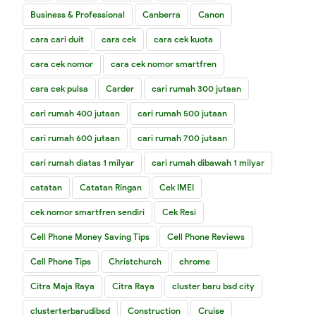
Business & Professional
Canberra
Canon
cara cari duit
cara cek
cara cek kuota
cara cek nomor
cara cek nomor smartfren
cara cek pulsa
Carder
cari rumah 300 jutaan
cari rumah 400 jutaan
cari rumah 500 jutaan
cari rumah 600 jutaan
cari rumah 700 jutaan
cari rumah diatas 1 milyar
cari rumah dibawah 1 milyar
catatan
Catatan Ringan
Cek IMEI
cek nomor smartfren sendiri
Cek Resi
Cell Phone Money Saving Tips
Cell Phone Reviews
Cell Phone Tips
Christchurch
chrome
Citra Maja Raya
Citra Raya
cluster baru bsd city
clusterterbarudibsd
Construction
Cruise