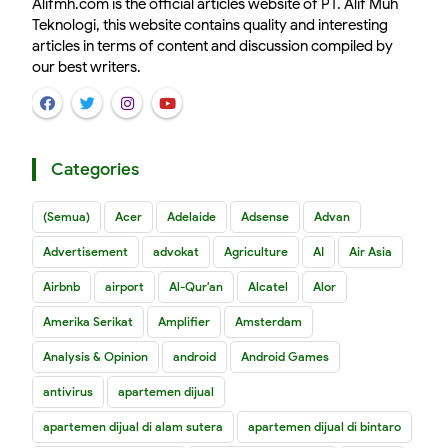
Alifmh.com is the official articles website of PT. Alif Muh
Teknologi, this website contains quality and interesting
articles in terms of content and discussion compiled by
our best writers.
Categories
(Semua)
Acer
Adelaide
Adsense
Advan
Advertisement
advokat
Agriculture
AI
Air Asia
Airbnb
airport
Al-Qur'an
Alcatel
Alor
Amerika Serikat
Amplifier
Amsterdam
Analysis & Opinion
android
Android Games
antivirus
apartemen dijual
apartemen dijual di alam sutera
apartemen dijual di bintaro