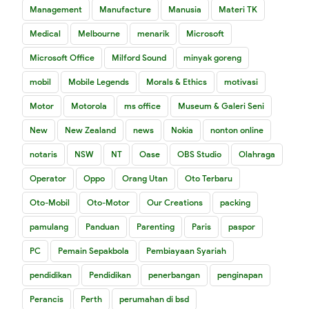
Management
Manufacture
Manusia
Materi TK
Medical
Melbourne
menarik
Microsoft
Microsoft Office
Milford Sound
minyak goreng
mobil
Mobile Legends
Morals & Ethics
motivasi
Motor
Motorola
ms office
Museum & Galeri Seni
New
New Zealand
news
Nokia
nonton online
notaris
NSW
NT
Oase
OBS Studio
Olahraga
Operator
Oppo
Orang Utan
Oto Terbaru
Oto-Mobil
Oto-Motor
Our Creations
packing
pamulang
Panduan
Parenting
Paris
paspor
PC
Pemain Sepakbola
Pembiayaan Syariah
pendidikan
Pendidikan
penerbangan
penginapan
Perancis
Perth
perumahan di bsd