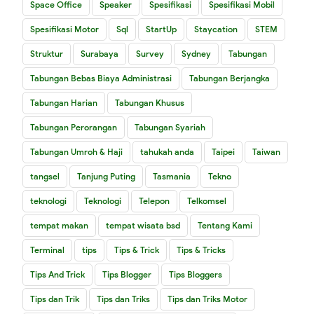
Space Office
Speaker
Spesifikasi
Spesifikasi Mobil
Spesifikasi Motor
Sql
StartUp
Staycation
STEM
Struktur
Surabaya
Survey
Sydney
Tabungan
Tabungan Bebas Biaya Administrasi
Tabungan Berjangka
Tabungan Harian
Tabungan Khusus
Tabungan Perorangan
Tabungan Syariah
Tabungan Umroh & Haji
tahukah anda
Taipei
Taiwan
tangsel
Tanjung Puting
Tasmania
Tekno
teknologi
Teknologi
Telepon
Telkomsel
tempat makan
tempat wisata bsd
Tentang Kami
Terminal
tips
Tips & Trick
Tips & Tricks
Tips And Trick
Tips Blogger
Tips Bloggers
Tips dan Trik
Tips dan Triks
Tips dan Triks Motor