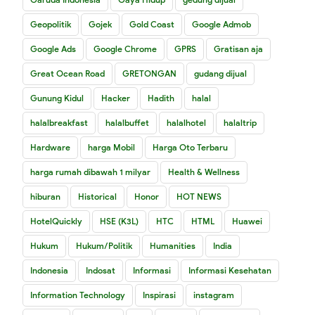
Geopolitik
Gojek
Gold Coast
Google Admob
Google Ads
Google Chrome
GPRS
Gratisan aja
Great Ocean Road
GRETONGAN
gudang dijual
Gunung Kidul
Hacker
Hadith
halal
halalbreakfast
halalbuffet
halalhotel
halaltrip
Hardware
harga Mobil
Harga Oto Terbaru
harga rumah dibawah 1 milyar
Health & Wellness
hiburan
Historical
Honor
HOT NEWS
HotelQuickly
HSE (K3L)
HTC
HTML
Huawei
Hukum
Hukum/Politik
Humanities
India
Indonesia
Indosat
Informasi
Informasi Kesehatan
Information Technology
Inspirasi
instagram