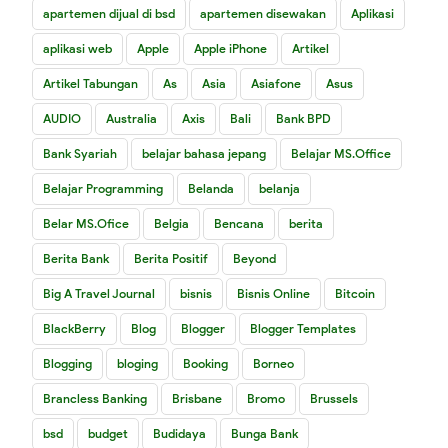
apartemen dijual di bsd
apartemen disewakan
Aplikasi
aplikasi web
Apple
Apple iPhone
Artikel
Artikel Tabungan
As
Asia
Asiafone
Asus
AUDIO
Australia
Axis
Bali
Bank BPD
Bank Syariah
belajar bahasa jepang
Belajar MS.Office
Belajar Programming
Belanda
belanja
Belar MS.Ofice
Belgia
Bencana
berita
Berita Bank
Berita Positif
Beyond
Big A Travel Journal
bisnis
Bisnis Online
Bitcoin
BlackBerry
Blog
Blogger
Blogger Templates
Blogging
bloging
Booking
Borneo
Brancless Banking
Brisbane
Bromo
Brussels
bsd
budget
Budidaya
Bunga Bank