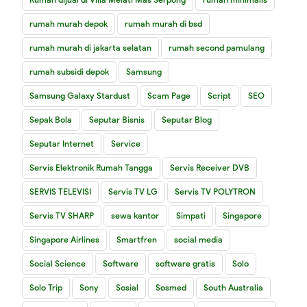
rumah murah depok
rumah murah di bsd
rumah murah di jakarta selatan
rumah second pamulang
rumah subsidi depok
Samsung
Samsung Galaxy Stardust
Scam Page
Script
SEO
Sepak Bola
Seputar Bisnis
Seputar Blog
Seputar Internet
Service
Servis Elektronik Rumah Tangga
Servis Receiver DVB
SERVIS TELEVISI
Servis TV LG
Servis TV POLYTRON
Servis TV SHARP
sewa kantor
Simpati
Singapore
Singapore Airlines
Smartfren
social media
Social Science
Software
software gratis
Solo
Solo Trip
Sony
Sosial
Sosmed
South Australia