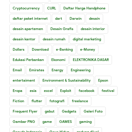
Cryptocurrency
CURL
Daftar Harga Handphone
daftar paket internet
dart
Darwin
desain
desain apartemen
Desain Grafis
desain interior
desain kantor
desain rumah
digital marketing
Dollars
Download
e-Banking
e-Money
Edukasi Perbankan
Ekonomi
ELEKTRONIKA DASAR
Email
Emirates
Energy
Engineering
entertaiment
Environment & Sustainability
Epson
Eropa
esia
excel
Exploit
facebook
festival
Fiction
flutter
fotografi
freelance
Frequent Flyer
gabut
Gadgets
Galeri Foto
Gambar PNG
game
GAMES
gaming
Garuda Indonesia
Gaya Hidup
gedung dijual