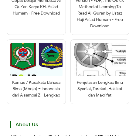
Cepat Belajar Membaca Al
Version - PDF), The Quick
Qur’an Karya KH. As’ad
Method of Learning To
Humam - Free Download
Read Al-Quran by Ustaz
Haji As'ad Humam - Free
Download
Kamus / Kosakata Bahasa
Penjelasan Lengkap Ilmu
Bima (Mbojo) = Indonesia
Syari'at, Tarekat, Hakikat
dari A sampai Z - Lengkap
dan Makrifat
About Us