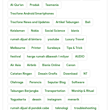
Al-Qur'an
Produk
Tasmania
Tracfone Android Smartphones
Tracfone News and Updates
Artikel Tabungan
Bali
Keislaman
Nokia
Social Science
bisnis
rumah dijual di bintaro
youtube
Luxury Travel
Melbourne
Printer
Surabaya
Tips & Trick
festival
harga rumah dibawah 1 milyar
AUDIO
Air Asia
Airbnb
Bisnis Online
Canon
Catatan Ringan
Desain Grafis
Download
NT
Olahraga
Perancis
Seputar Blog
Software
Tabungan Berjangka
Transportation
Worship & Ritual
Yogyakarta
desain
instagram
menarik
rumah dijual di pondok cabe
teknologi
troubleshooting