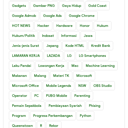
Gadgets
Gambar PNG
Gaya Hidup
Gold Coast
Google Admob
Google Ads
Google Chrome
HOT NEWS
Hacker
Hardware
Honor
Hukum
Hukum/Politik
Indosat
Informasi
Jawa
Jenis-jenis Surat
Jepang
Kode HTML
Kredit Bank
LAMARAN KERJA
LAZADA
LG
LG Smartphones
Laku Pandai
Lowongan Kerja
Mac
Machine Learning
Makanan
Malang
Materi TK
Microsoft
Microsoft Office
Mobile Legends
NSW
OBS Studio
Operator
PC
PUBG Mobile
Parenting
Pemain Sepakbola
Pembiayaan Syariah
Phising
Program
Progress Perkembangan
Python
Queenstown
R
Rekor