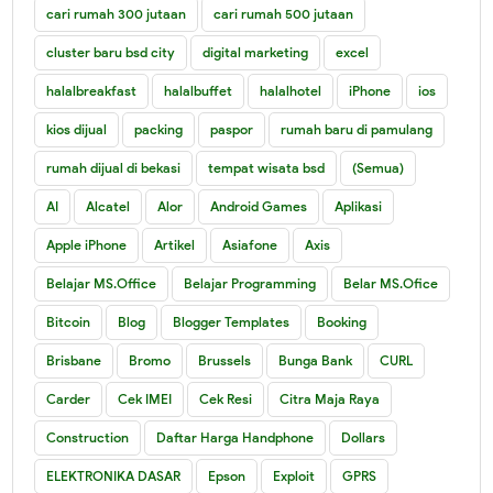
cari rumah 300 jutaan
cari rumah 500 jutaan
cluster baru bsd city
digital marketing
excel
halalbreakfast
halalbuffet
halalhotel
iPhone
ios
kios dijual
packing
paspor
rumah baru di pamulang
rumah dijual di bekasi
tempat wisata bsd
(Semua)
AI
Alcatel
Alor
Android Games
Aplikasi
Apple iPhone
Artikel
Asiafone
Axis
Belajar MS.Office
Belajar Programming
Belar MS.Ofice
Bitcoin
Blog
Blogger Templates
Booking
Brisbane
Bromo
Brussels
Bunga Bank
CURL
Carder
Cek IMEI
Cek Resi
Citra Maja Raya
Construction
Daftar Harga Handphone
Dollars
ELEKTRONIKA DASAR
Epson
Exploit
GPRS