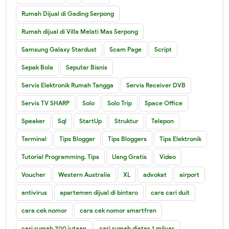
Rumah Dijual di Gading Serpong
Rumah dijual di Villa Melati Mas Serpong
Samsung Galaxy Stardust
Scam Page
Script
Sepak Bola
Seputar Bisnis
Servis Elektronik Rumah Tangga
Servis Receiver DVB
Servis TV SHARP
Solo
Solo Trip
Space Office
Speaker
Sql
StartUp
Struktur
Telepon
Terminal
Tips Blogger
Tips Bloggers
Tips Elektronik
Tutorial Programming. Tips
Uang Gratis
Video
Voucher
Western Australia
XL
advokat
airport
antivirus
apartemen dijual di bintaro
cara cari duit
cara cek nomor
cara cek nomor smartfren
cari rumah 700 jutaan
cari rumah diatas 1 milyar