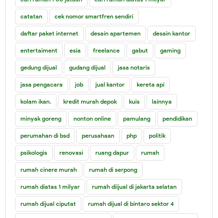
catatan
cek nomor smartfren sendiri
daftar paket internet
desain apartemen
desain kantor
entertaiment
esia
freelance
gabut
gaming
gedung dijual
gudang dijual
jasa notaris
jasa pengacara
job
jual kantor
kereta api
kolam ikan.
kredit murah depok
kuis
lainnya
minyak goreng
nonton online
pamulang
pendidikan
perumahan di bsd
perusahaan
php
politik
psikologis
renovasi
ruang dapur
rumah
rumah cinere murah
rumah di serpong
rumah diatas 1 milyar
rumah diijual di jakarta selatan
rumah dijual ciputat
rumah dijual di bintaro sektor 4