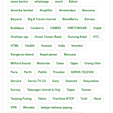
sewa kantor
whatsapp
word
Advan
Amerika Serikat
Amplifier
Amsterdam
Bencana
Beyond
Big A Travel Journal
BlackBerry
Borneo
Budidaya
Canberra
GAMES
GRETONGAN
Gojek
Gratisan aja
Great Ocean Road
Gunung Kidul
HTC
HTML
Hadith
Huawei
India
Istanbul
Kangaroo Island
Kapal pesiar
Manusia
Milford Sound
Motorola
Oase
Oppo
Orang Utan
Paris
Perth
Politik
Pricelist
SERVIS TELEVISI
Service
Servis TV LG
Sony
Sosmed
Staycation
Survey
Tabungan Umroh & Haji
Taipei
Taiwan
Tanjung Puting
Tekno
Tracfone BYOP
Turki
Ubud
VPN
Wanaka
belajar bahasa jepang