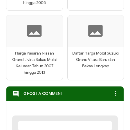
hingga 2005
Harga Pasaran Nissan
Daftar Harga Mobil Suzuki
Grand Livina Bekas Mulai
Grand Vitara Baru dan
Keluaran Tahun 2007
Bekas Lengkap
hingga 2013
more_vert
comment
0 POST A COMMENT