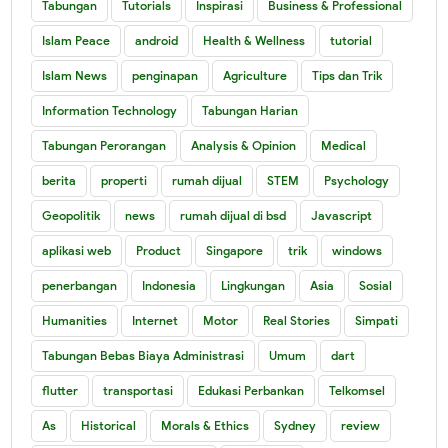
Tabungan
Tutorials
Inspirasi
Business & Professional
Islam Peace
android
Health & Wellness
tutorial
Islam News
penginapan
Agriculture
Tips dan Trik
Information Technology
Tabungan Harian
Tabungan Perorangan
Analysis & Opinion
Medical
berita
properti
rumah dijual
STEM
Psychology
Geopolitik
news
rumah dijual di bsd
Javascript
aplikasi web
Product
Singapore
trik
windows
penerbangan
Indonesia
Lingkungan
Asia
Sosial
Humanities
Internet
Motor
Real Stories
Simpati
Tabungan Bebas Biaya Administrasi
Umum
dart
flutter
transportasi
Edukasi Perbankan
Telkomsel
As
Historical
Morals & Ethics
Sydney
review