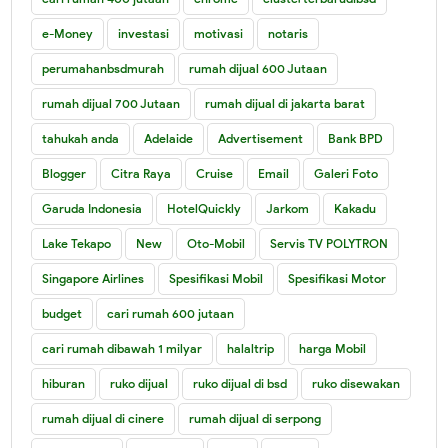
e-Money
investasi
motivasi
notaris
perumahanbsdmurah
rumah dijual 600 Jutaan
rumah dijual 700 Jutaan
rumah dijual di jakarta barat
tahukah anda
Adelaide
Advertisement
Bank BPD
Blogger
Citra Raya
Cruise
Email
Galeri Foto
Garuda Indonesia
HotelQuickly
Jarkom
Kakadu
Lake Tekapo
New
Oto-Mobil
Servis TV POLYTRON
Singapore Airlines
Spesifikasi Mobil
Spesifikasi Motor
budget
cari rumah 600 jutaan
cari rumah dibawah 1 milyar
halaltrip
harga Mobil
hiburan
ruko dijual
ruko dijual di bsd
ruko disewakan
rumah dijual di cinere
rumah dijual di serpong