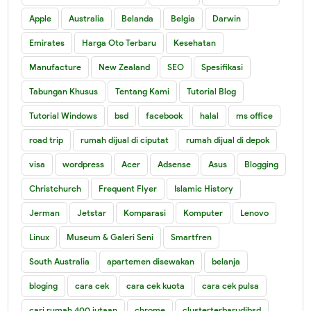
Apple
Australia
Belanda
Belgia
Darwin
Emirates
Harga Oto Terbaru
Kesehatan
Manufacture
New Zealand
SEO
Spesifikasi
Tabungan Khusus
Tentang Kami
Tutorial Blog
Tutorial Windows
bsd
facebook
halal
ms office
road trip
rumah dijual di ciputat
rumah dijual di depok
visa
wordpress
Acer
Adsense
Asus
Blogging
Christchurch
Frequent Flyer
Islamic History
Jerman
Jetstar
Komparasi
Komputer
Lenovo
Linux
Museum & Galeri Seni
Smartfren
South Australia
apartemen disewakan
belanja
bloging
cara cek
cara cek kuota
cara cek pulsa
cari rumah 400 jutaan
chrome
clusterterbarudibsd