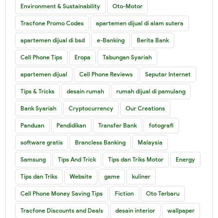
Environment & Sustainability
Oto-Motor
Tracfone Promo Codes
apartemen dijual di alam sutera
apartemen dijual di bsd
e-Banking
Berita Bank
Cell Phone Tips
Eropa
Tabungan Syariah
apartemen dijual
Cell Phone Reviews
Seputar Internet
Tips & Tricks
desain rumah
rumah dijual di pamulang
Bank Syariah
Cryptocurrency
Our Creations
Panduan
Pendidikan
Transfer Bank
fotografi
software gratis
Brancless Banking
Malaysia
Samsung
Tips And Trick
Tips dan Triks Motor
Energy
Tips dan Triks
Website
game
kuliner
Cell Phone Money Saving Tips
Fiction
Oto Terbaru
Tracfone Discounts and Deals
desain interior
wallpaper