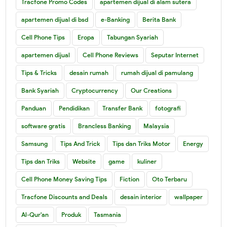
Tracfone Promo Codes
apartemen dijual di alam sutera
apartemen dijual di bsd
e-Banking
Berita Bank
Cell Phone Tips
Eropa
Tabungan Syariah
apartemen dijual
Cell Phone Reviews
Seputar Internet
Tips & Tricks
desain rumah
rumah dijual di pamulang
Bank Syariah
Cryptocurrency
Our Creations
Panduan
Pendidikan
Transfer Bank
fotografi
software gratis
Brancless Banking
Malaysia
Samsung
Tips And Trick
Tips dan Triks Motor
Energy
Tips dan Triks
Website
game
kuliner
Cell Phone Money Saving Tips
Fiction
Oto Terbaru
Tracfone Discounts and Deals
desain interior
wallpaper
Al-Qur'an
Produk
Tasmania