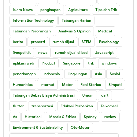
Islam News
penginapan
Agriculture
Tips dan Trik
Information Technology
Tabungan Harian
Tabungan Perorangan
Analysis & Opinion
Medical
berita
properti
rumah dijual
STEM
Psychology
Geopolitik
news
rumah dijual di bsd
Javascript
aplikasi web
Product
Singapore
trik
windows
penerbangan
Indonesia
Lingkungan
Asia
Sosial
Humanities
Internet
Motor
Real Stories
Simpati
Tabungan Bebas Biaya Administrasi
Umum
dart
flutter
transportasi
Edukasi Perbankan
Telkomsel
As
Historical
Morals & Ethics
Sydney
review
Environment & Sustainability
Oto-Motor