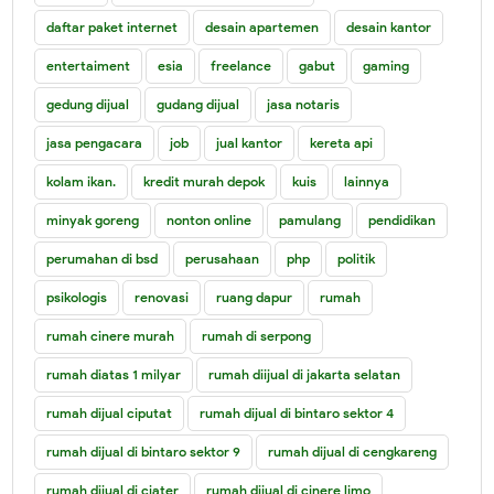
daftar paket internet
desain apartemen
desain kantor
entertaiment
esia
freelance
gabut
gaming
gedung dijual
gudang dijual
jasa notaris
jasa pengacara
job
jual kantor
kereta api
kolam ikan.
kredit murah depok
kuis
lainnya
minyak goreng
nonton online
pamulang
pendidikan
perumahan di bsd
perusahaan
php
politik
psikologis
renovasi
ruang dapur
rumah
rumah cinere murah
rumah di serpong
rumah diatas 1 milyar
rumah diijual di jakarta selatan
rumah dijual ciputat
rumah dijual di bintaro sektor 4
rumah dijual di bintaro sektor 9
rumah dijual di cengkareng
rumah dijual di ciater
rumah dijual di cinere limo