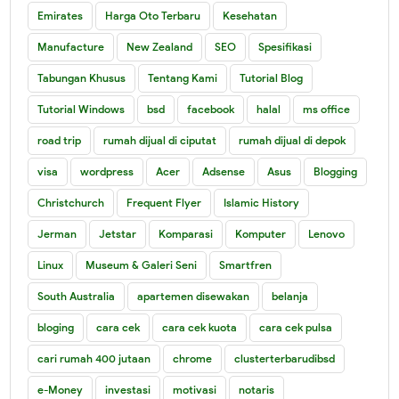
Emirates
Harga Oto Terbaru
Kesehatan
Manufacture
New Zealand
SEO
Spesifikasi
Tabungan Khusus
Tentang Kami
Tutorial Blog
Tutorial Windows
bsd
facebook
halal
ms office
road trip
rumah dijual di ciputat
rumah dijual di depok
visa
wordpress
Acer
Adsense
Asus
Blogging
Christchurch
Frequent Flyer
Islamic History
Jerman
Jetstar
Komparasi
Komputer
Lenovo
Linux
Museum & Galeri Seni
Smartfren
South Australia
apartemen disewakan
belanja
bloging
cara cek
cara cek kuota
cara cek pulsa
cari rumah 400 jutaan
chrome
clusterterbarudibsd
e-Money
investasi
motivasi
notaris