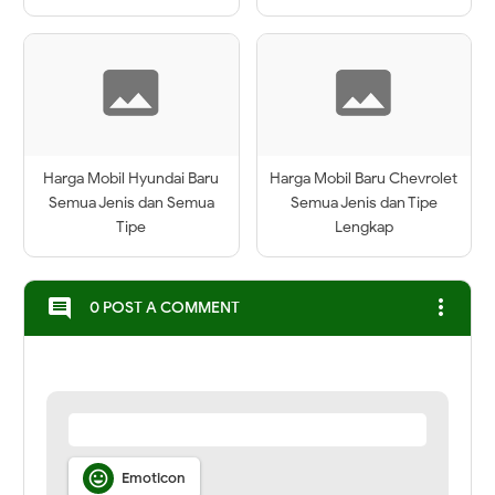
Harga Mobil Hyundai Baru
Harga Mobil Baru Chevrolet
Semua Jenis dan Semua
Semua Jenis dan Tipe
Tipe
Lengkap
more_vert
comment
0 POST A COMMENT

Emoticon