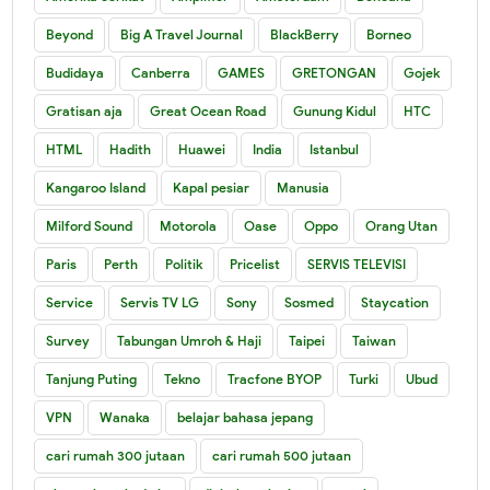
Beyond
Big A Travel Journal
BlackBerry
Borneo
Budidaya
Canberra
GAMES
GRETONGAN
Gojek
Gratisan aja
Great Ocean Road
Gunung Kidul
HTC
HTML
Hadith
Huawei
India
Istanbul
Kangaroo Island
Kapal pesiar
Manusia
Milford Sound
Motorola
Oase
Oppo
Orang Utan
Paris
Perth
Politik
Pricelist
SERVIS TELEVISI
Service
Servis TV LG
Sony
Sosmed
Staycation
Survey
Tabungan Umroh & Haji
Taipei
Taiwan
Tanjung Puting
Tekno
Tracfone BYOP
Turki
Ubud
VPN
Wanaka
belajar bahasa jepang
cari rumah 300 jutaan
cari rumah 500 jutaan