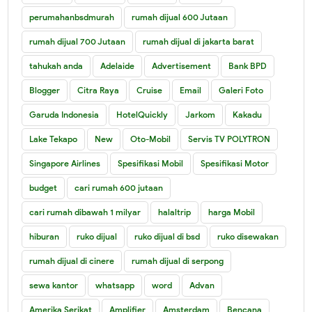
perumahanbsdmurah
rumah dijual 600 Jutaan
rumah dijual 700 Jutaan
rumah dijual di jakarta barat
tahukah anda
Adelaide
Advertisement
Bank BPD
Blogger
Citra Raya
Cruise
Email
Galeri Foto
Garuda Indonesia
HotelQuickly
Jarkom
Kakadu
Lake Tekapo
New
Oto-Mobil
Servis TV POLYTRON
Singapore Airlines
Spesifikasi Mobil
Spesifikasi Motor
budget
cari rumah 600 jutaan
cari rumah dibawah 1 milyar
halaltrip
harga Mobil
hiburan
ruko dijual
ruko dijual di bsd
ruko disewakan
rumah dijual di cinere
rumah dijual di serpong
sewa kantor
whatsapp
word
Advan
Amerika Serikat
Amplifier
Amsterdam
Bencana