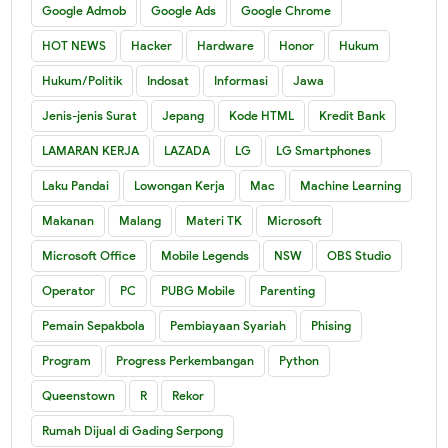
Google Admob
Google Ads
Google Chrome
HOT NEWS
Hacker
Hardware
Honor
Hukum
Hukum/Politik
Indosat
Informasi
Jawa
Jenis-jenis Surat
Jepang
Kode HTML
Kredit Bank
LAMARAN KERJA
LAZADA
LG
LG Smartphones
Laku Pandai
Lowongan Kerja
Mac
Machine Learning
Makanan
Malang
Materi TK
Microsoft
Microsoft Office
Mobile Legends
NSW
OBS Studio
Operator
PC
PUBG Mobile
Parenting
Pemain Sepakbola
Pembiayaan Syariah
Phising
Program
Progress Perkembangan
Python
Queenstown
R
Rekor
Rumah Dijual di Gading Serpong