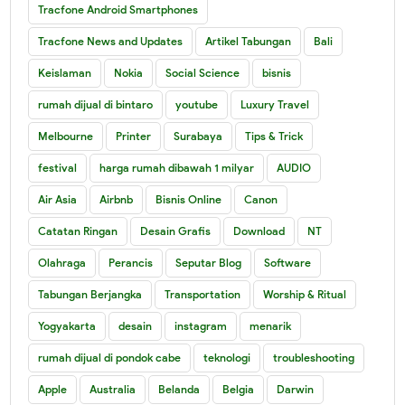
Tracfone Android Smartphones
Tracfone News and Updates
Artikel Tabungan
Bali
Keislaman
Nokia
Social Science
bisnis
rumah dijual di bintaro
youtube
Luxury Travel
Melbourne
Printer
Surabaya
Tips & Trick
festival
harga rumah dibawah 1 milyar
AUDIO
Air Asia
Airbnb
Bisnis Online
Canon
Catatan Ringan
Desain Grafis
Download
NT
Olahraga
Perancis
Seputar Blog
Software
Tabungan Berjangka
Transportation
Worship & Ritual
Yogyakarta
desain
instagram
menarik
rumah dijual di pondok cabe
teknologi
troubleshooting
Apple
Australia
Belanda
Belgia
Darwin