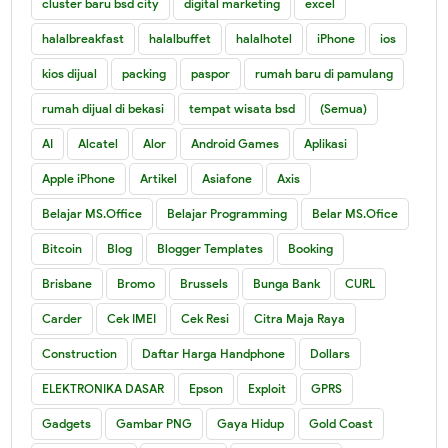
cluster baru bsd city
digital marketing
excel
halalbreakfast
halalbuffet
halalhotel
iPhone
ios
kios dijual
packing
paspor
rumah baru di pamulang
rumah dijual di bekasi
tempat wisata bsd
(Semua)
AI
Alcatel
Alor
Android Games
Aplikasi
Apple iPhone
Artikel
Asiafone
Axis
Belajar MS.Office
Belajar Programming
Belar MS.Ofice
Bitcoin
Blog
Blogger Templates
Booking
Brisbane
Bromo
Brussels
Bunga Bank
CURL
Carder
Cek IMEI
Cek Resi
Citra Maja Raya
Construction
Daftar Harga Handphone
Dollars
ELEKTRONIKA DASAR
Epson
Exploit
GPRS
Gadgets
Gambar PNG
Gaya Hidup
Gold Coast