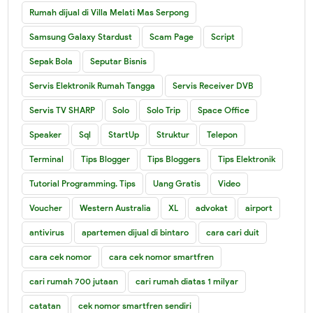
Rumah dijual di Villa Melati Mas Serpong
Samsung Galaxy Stardust
Scam Page
Script
Sepak Bola
Seputar Bisnis
Servis Elektronik Rumah Tangga
Servis Receiver DVB
Servis TV SHARP
Solo
Solo Trip
Space Office
Speaker
Sql
StartUp
Struktur
Telepon
Terminal
Tips Blogger
Tips Bloggers
Tips Elektronik
Tutorial Programming. Tips
Uang Gratis
Video
Voucher
Western Australia
XL
advokat
airport
antivirus
apartemen dijual di bintaro
cara cari duit
cara cek nomor
cara cek nomor smartfren
cari rumah 700 jutaan
cari rumah diatas 1 milyar
catatan
cek nomor smartfren sendiri