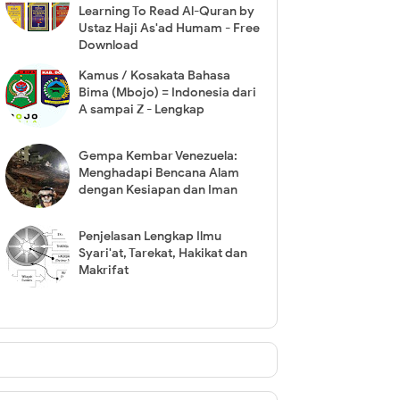
Learning To Read Al-Quran by
Ustaz Haji As'ad Humam - Free
Download
Kamus / Kosakata Bahasa
Bima (Mbojo) = Indonesia dari
A sampai Z - Lengkap
Gempa Kembar Venezuela:
Menghadapi Bencana Alam
dengan Kesiapan dan Iman
Penjelasan Lengkap Ilmu
Syari'at, Tarekat, Hakikat dan
Makrifat