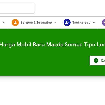
science
engineering
st
e
Science & Education
Technology
 Harga Mobil Baru Mazda Semua Tipe Len

12