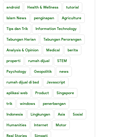
android
Health & Wellness
tutorial
Islam News
penginapan
Agriculture
Tips dan Trik
Information Technology
Tabungan Harian
Tabungan Perorangan
Analysis & Opinion
Medical
berita
properti
rumah dijual
STEM
Psychology
Geopolitik
news
rumah dijual di bsd
Javascript
aplikasi web
Product
Singapore
trik
windows
penerbangan
Indonesia
Lingkungan
Asia
Sosial
Humanities
Internet
Motor
Real Stories
Simpati