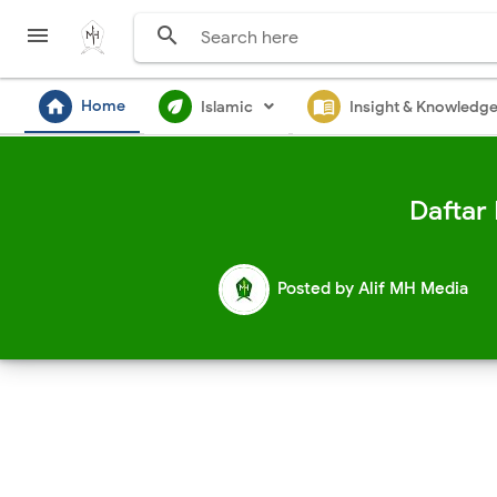


home
ecod
menu_book
Home
Islamic
Insight & Knowledg
Daftar
Posted by
Alif MH Media