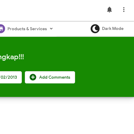
notifications

ore
Dark Mode
Products & Services
gkap!!!
/02/2013
Add Comments