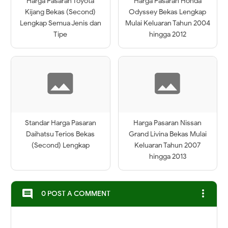
Harga Pasaran Toyota
Harga Pasaran Honda
Kijang Bekas (Second)
Odyssey Bekas Lengkap
Lengkap Semua Jenis dan
Mulai Keluaran Tahun 2004
Tipe
hingga 2012
Standar Harga Pasaran
Harga Pasaran Nissan
Daihatsu Terios Bekas
Grand Livina Bekas Mulai
(Second) Lengkap
Keluaran Tahun 2007
hingga 2013
more_vert
comment
0 POST A COMMENT