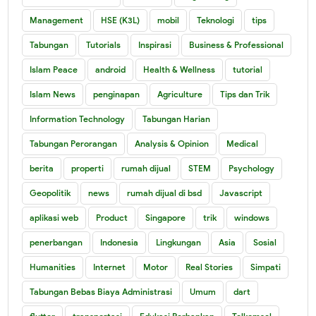
Management
HSE (K3L)
mobil
Teknologi
tips
Tabungan
Tutorials
Inspirasi
Business & Professional
Islam Peace
android
Health & Wellness
tutorial
Islam News
penginapan
Agriculture
Tips dan Trik
Information Technology
Tabungan Harian
Tabungan Perorangan
Analysis & Opinion
Medical
berita
properti
rumah dijual
STEM
Psychology
Geopolitik
news
rumah dijual di bsd
Javascript
aplikasi web
Product
Singapore
trik
windows
penerbangan
Indonesia
Lingkungan
Asia
Sosial
Humanities
Internet
Motor
Real Stories
Simpati
Tabungan Bebas Biaya Administrasi
Umum
dart