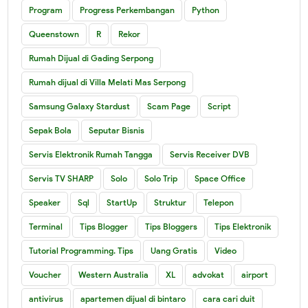
Program
Progress Perkembangan
Python
Queenstown
R
Rekor
Rumah Dijual di Gading Serpong
Rumah dijual di Villa Melati Mas Serpong
Samsung Galaxy Stardust
Scam Page
Script
Sepak Bola
Seputar Bisnis
Servis Elektronik Rumah Tangga
Servis Receiver DVB
Servis TV SHARP
Solo
Solo Trip
Space Office
Speaker
Sql
StartUp
Struktur
Telepon
Terminal
Tips Blogger
Tips Bloggers
Tips Elektronik
Tutorial Programming. Tips
Uang Gratis
Video
Voucher
Western Australia
XL
advokat
airport
antivirus
apartemen dijual di bintaro
cara cari duit