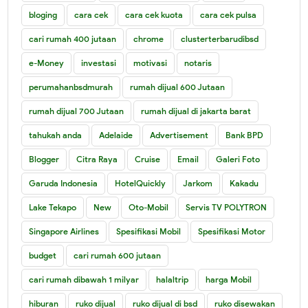
bloging
cara cek
cara cek kuota
cara cek pulsa
cari rumah 400 jutaan
chrome
clusterterbarudibsd
e-Money
investasi
motivasi
notaris
perumahanbsdmurah
rumah dijual 600 Jutaan
rumah dijual 700 Jutaan
rumah dijual di jakarta barat
tahukah anda
Adelaide
Advertisement
Bank BPD
Blogger
Citra Raya
Cruise
Email
Galeri Foto
Garuda Indonesia
HotelQuickly
Jarkom
Kakadu
Lake Tekapo
New
Oto-Mobil
Servis TV POLYTRON
Singapore Airlines
Spesifikasi Mobil
Spesifikasi Motor
budget
cari rumah 600 jutaan
cari rumah dibawah 1 milyar
halaltrip
harga Mobil
hiburan
ruko dijual
ruko dijual di bsd
ruko disewakan