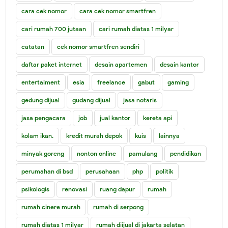
cara cek nomor
cara cek nomor smartfren
cari rumah 700 jutaan
cari rumah diatas 1 milyar
catatan
cek nomor smartfren sendiri
daftar paket internet
desain apartemen
desain kantor
entertaiment
esia
freelance
gabut
gaming
gedung dijual
gudang dijual
jasa notaris
jasa pengacara
job
jual kantor
kereta api
kolam ikan.
kredit murah depok
kuis
lainnya
minyak goreng
nonton online
pamulang
pendidikan
perumahan di bsd
perusahaan
php
politik
psikologis
renovasi
ruang dapur
rumah
rumah cinere murah
rumah di serpong
rumah diatas 1 milyar
rumah diijual di jakarta selatan