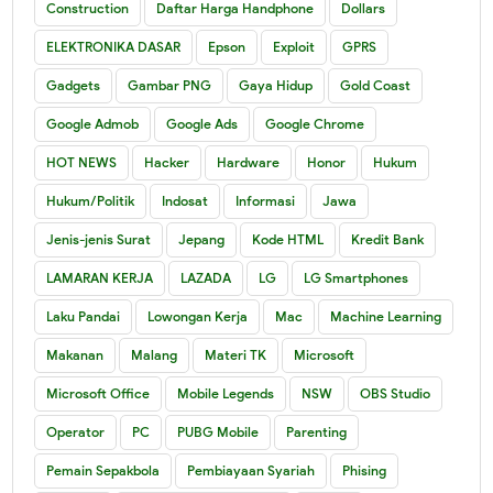
Construction
Daftar Harga Handphone
Dollars
ELEKTRONIKA DASAR
Epson
Exploit
GPRS
Gadgets
Gambar PNG
Gaya Hidup
Gold Coast
Google Admob
Google Ads
Google Chrome
HOT NEWS
Hacker
Hardware
Honor
Hukum
Hukum/Politik
Indosat
Informasi
Jawa
Jenis-jenis Surat
Jepang
Kode HTML
Kredit Bank
LAMARAN KERJA
LAZADA
LG
LG Smartphones
Laku Pandai
Lowongan Kerja
Mac
Machine Learning
Makanan
Malang
Materi TK
Microsoft
Microsoft Office
Mobile Legends
NSW
OBS Studio
Operator
PC
PUBG Mobile
Parenting
Pemain Sepakbola
Pembiayaan Syariah
Phising