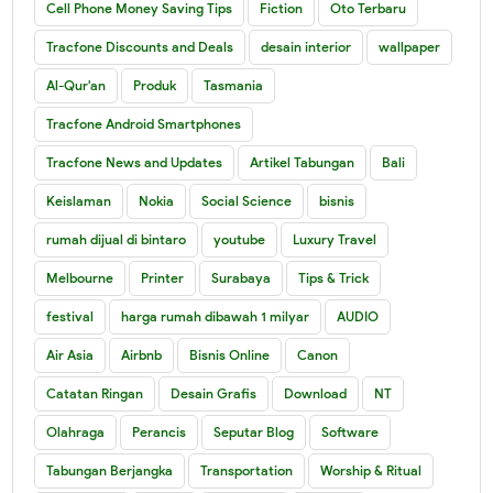
Cell Phone Money Saving Tips
Fiction
Oto Terbaru
Tracfone Discounts and Deals
desain interior
wallpaper
Al-Qur'an
Produk
Tasmania
Tracfone Android Smartphones
Tracfone News and Updates
Artikel Tabungan
Bali
Keislaman
Nokia
Social Science
bisnis
rumah dijual di bintaro
youtube
Luxury Travel
Melbourne
Printer
Surabaya
Tips & Trick
festival
harga rumah dibawah 1 milyar
AUDIO
Air Asia
Airbnb
Bisnis Online
Canon
Catatan Ringan
Desain Grafis
Download
NT
Olahraga
Perancis
Seputar Blog
Software
Tabungan Berjangka
Transportation
Worship & Ritual