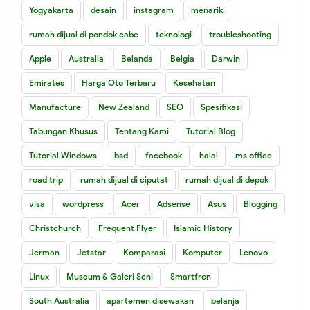
Yogyakarta
desain
instagram
menarik
rumah dijual di pondok cabe
teknologi
troubleshooting
Apple
Australia
Belanda
Belgia
Darwin
Emirates
Harga Oto Terbaru
Kesehatan
Manufacture
New Zealand
SEO
Spesifikasi
Tabungan Khusus
Tentang Kami
Tutorial Blog
Tutorial Windows
bsd
facebook
halal
ms office
road trip
rumah dijual di ciputat
rumah dijual di depok
visa
wordpress
Acer
Adsense
Asus
Blogging
Christchurch
Frequent Flyer
Islamic History
Jerman
Jetstar
Komparasi
Komputer
Lenovo
Linux
Museum & Galeri Seni
Smartfren
South Australia
apartemen disewakan
belanja