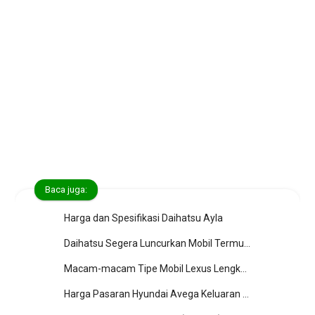
Baca juga:
Harga dan Spesifikasi Daihatsu Ayla
Daihatsu Segera Luncurkan Mobil Termurah (Daihatsu NC-Y & NC-Z)
Macam-macam Tipe Mobil Lexus Lengkap dengan Daftar Harga Baru dan Bekasnya
Harga Pasaran Hyundai Avega Keluaran Tahun 2007 hingga 2012