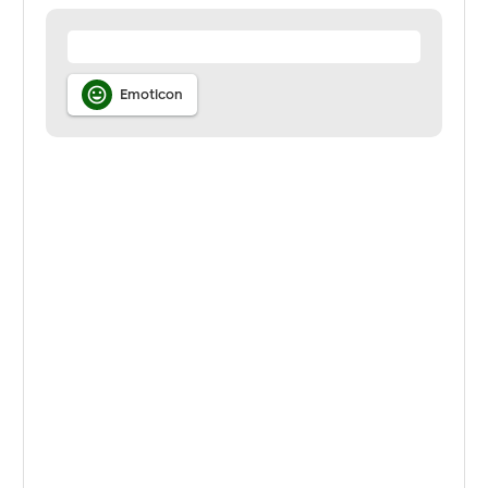

Emoticon