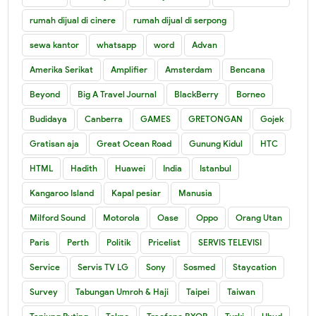
rumah dijual di cinere
rumah dijual di serpong
sewa kantor
whatsapp
word
Advan
Amerika Serikat
Amplifier
Amsterdam
Bencana
Beyond
Big A Travel Journal
BlackBerry
Borneo
Budidaya
Canberra
GAMES
GRETONGAN
Gojek
Gratisan aja
Great Ocean Road
Gunung Kidul
HTC
HTML
Hadith
Huawei
India
Istanbul
Kangaroo Island
Kapal pesiar
Manusia
Milford Sound
Motorola
Oase
Oppo
Orang Utan
Paris
Perth
Politik
Pricelist
SERVIS TELEVISI
Service
Servis TV LG
Sony
Sosmed
Staycation
Survey
Tabungan Umroh & Haji
Taipei
Taiwan