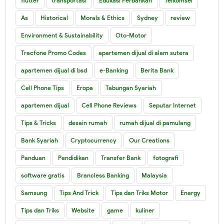
flutter
transportasi
Edukasi Perbankan
Telkomsel
As
Historical
Morals & Ethics
Sydney
review
Environment & Sustainability
Oto-Motor
Tracfone Promo Codes
apartemen dijual di alam sutera
apartemen dijual di bsd
e-Banking
Berita Bank
Cell Phone Tips
Eropa
Tabungan Syariah
apartemen dijual
Cell Phone Reviews
Seputar Internet
Tips & Tricks
desain rumah
rumah dijual di pamulang
Bank Syariah
Cryptocurrency
Our Creations
Panduan
Pendidikan
Transfer Bank
fotografi
software gratis
Brancless Banking
Malaysia
Samsung
Tips And Trick
Tips dan Triks Motor
Energy
Tips dan Triks
Website
game
kuliner