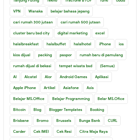
Tanjung Puting
Tekno
Tracfone BYOP
Turki
Ubud
VPN
Wanaka
belajar bahasa jepang
cari rumah 300 jutaan
cari rumah 500 jutaan
cluster baru bsd city
digital marketing
excel
halalbreakfast
halalbuffet
halalhotel
iPhone
ios
kios dijual
packing
paspor
rumah baru di pamulang
rumah dijual di bekasi
tempat wisata bsd
(Semua)
AI
Alcatel
Alor
Android Games
Aplikasi
Apple iPhone
Artikel
Asiafone
Axis
Belajar MS.Office
Belajar Programming
Belar MS.Ofice
Bitcoin
Blog
Blogger Templates
Booking
Brisbane
Bromo
Brussels
Bunga Bank
CURL
Carder
Cek IMEI
Cek Resi
Citra Maja Raya