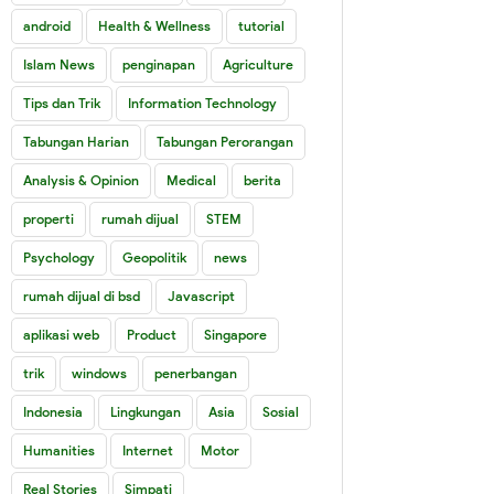
android
Health & Wellness
tutorial
Islam News
penginapan
Agriculture
Tips dan Trik
Information Technology
Tabungan Harian
Tabungan Perorangan
Analysis & Opinion
Medical
berita
properti
rumah dijual
STEM
Psychology
Geopolitik
news
rumah dijual di bsd
Javascript
aplikasi web
Product
Singapore
trik
windows
penerbangan
Indonesia
Lingkungan
Asia
Sosial
Humanities
Internet
Motor
Real Stories
Simpati