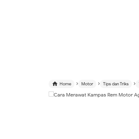
›
›
›

Home
Motor
Tips dan Triks