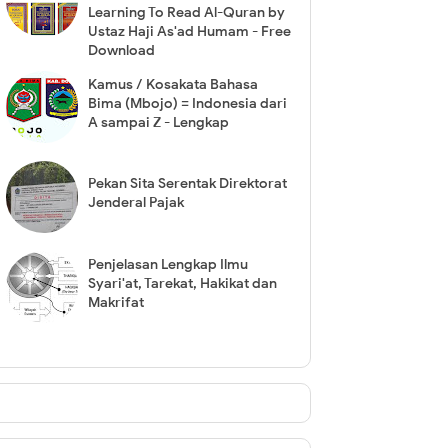
Learning To Read Al-Quran by
Ustaz Haji As'ad Humam - Free
Download
Kamus / Kosakata Bahasa
Bima (Mbojo) = Indonesia dari
A sampai Z - Lengkap
Pekan Sita Serentak Direktorat
Jenderal Pajak
Penjelasan Lengkap Ilmu
Syari'at, Tarekat, Hakikat dan
Makrifat