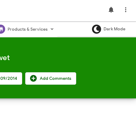
notifications

ore
Dark Mode
Products & Services
wet
/09/2014
Add Comments