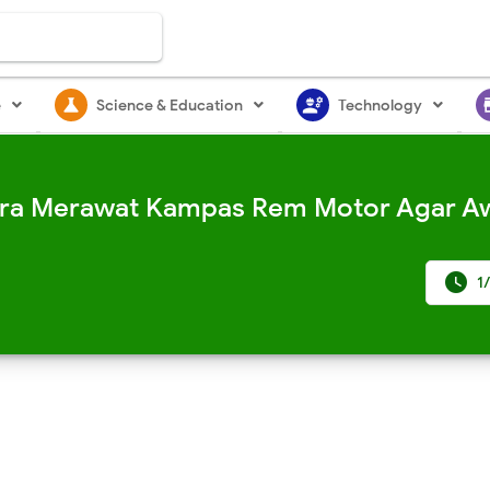
science
engineering
st
e
Science & Education
Technology
ra Merawat Kampas Rem Motor Agar A

1