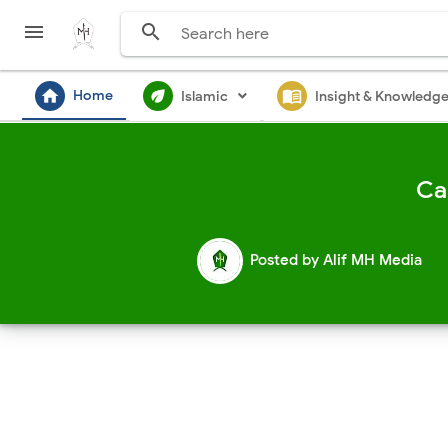


home
ecod
menu_book
Home
Islamic
Insight & Knowledg
Ca
Posted by
Alif MH Media