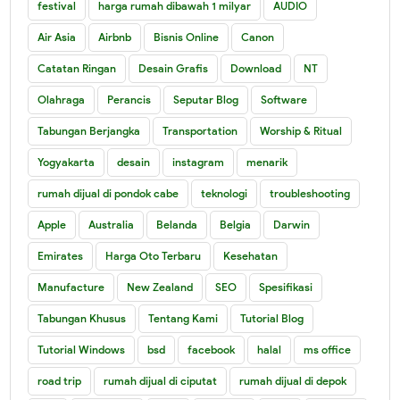
festival
harga rumah dibawah 1 milyar
AUDIO
Air Asia
Airbnb
Bisnis Online
Canon
Catatan Ringan
Desain Grafis
Download
NT
Olahraga
Perancis
Seputar Blog
Software
Tabungan Berjangka
Transportation
Worship & Ritual
Yogyakarta
desain
instagram
menarik
rumah dijual di pondok cabe
teknologi
troubleshooting
Apple
Australia
Belanda
Belgia
Darwin
Emirates
Harga Oto Terbaru
Kesehatan
Manufacture
New Zealand
SEO
Spesifikasi
Tabungan Khusus
Tentang Kami
Tutorial Blog
Tutorial Windows
bsd
facebook
halal
ms office
road trip
rumah dijual di ciputat
rumah dijual di depok