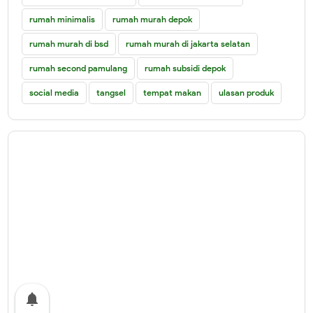
rumah minimalis
rumah murah depok
rumah murah di bsd
rumah murah di jakarta selatan
rumah second pamulang
rumah subsidi depok
social media
tangsel
tempat makan
ulasan produk
notifications