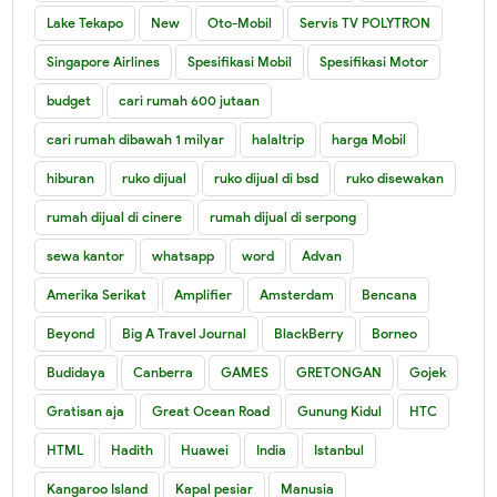
Lake Tekapo
New
Oto-Mobil
Servis TV POLYTRON
Singapore Airlines
Spesifikasi Mobil
Spesifikasi Motor
budget
cari rumah 600 jutaan
cari rumah dibawah 1 milyar
halaltrip
harga Mobil
hiburan
ruko dijual
ruko dijual di bsd
ruko disewakan
rumah dijual di cinere
rumah dijual di serpong
sewa kantor
whatsapp
word
Advan
Amerika Serikat
Amplifier
Amsterdam
Bencana
Beyond
Big A Travel Journal
BlackBerry
Borneo
Budidaya
Canberra
GAMES
GRETONGAN
Gojek
Gratisan aja
Great Ocean Road
Gunung Kidul
HTC
HTML
Hadith
Huawei
India
Istanbul
Kangaroo Island
Kapal pesiar
Manusia