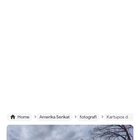
›
›
›

Home
Amerika Serikat
fotografi
Kartupos dari Annapolis