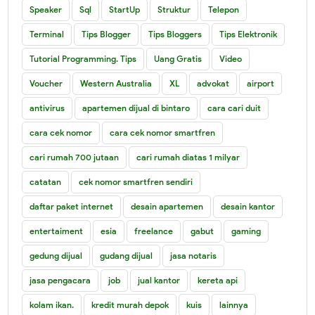
Speaker
Sql
StartUp
Struktur
Telepon
Terminal
Tips Blogger
Tips Bloggers
Tips Elektronik
Tutorial Programming. Tips
Uang Gratis
Video
Voucher
Western Australia
XL
advokat
airport
antivirus
apartemen dijual di bintaro
cara cari duit
cara cek nomor
cara cek nomor smartfren
cari rumah 700 jutaan
cari rumah diatas 1 milyar
catatan
cek nomor smartfren sendiri
daftar paket internet
desain apartemen
desain kantor
entertaiment
esia
freelance
gabut
gaming
gedung dijual
gudang dijual
jasa notaris
jasa pengacara
job
jual kantor
kereta api
kolam ikan.
kredit murah depok
kuis
lainnya