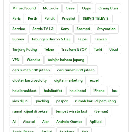
Milford Sound
Motorola
Oase
Oppo
Orang Utan
Paris
Perth
Politik
Pricelist
SERVIS TELEVISI
Service
Servis TV LG
Sony
Sosmed
Staycation
Survey
Tabungan Umroh & Haji
Taipei
Taiwan
Tanjung Puting
Tekno
Tracfone BYOP
Turki
Ubud
VPN
Wanaka
belajar bahasa jepang
cari rumah 300 jutaan
cari rumah 500 jutaan
cluster baru bsd city
digital marketing
excel
halalbreakfast
halalbuffet
halalhotel
iPhone
ios
kios dijual
packing
paspor
rumah baru di pamulang
rumah dijual di bekasi
tempat wisata bsd
(Semua)
AI
Alcatel
Alor
Android Games
Aplikasi
Apple iPhone
Artikel
Asiafone
Axis