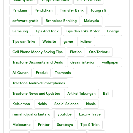
Panduan
Pendidikan
Transfer Bank
fotografi
software gratis
Brancless Banking
Malaysia
Samsung
Tips And Trick
Tips dan Triks Motor
Energy
Tips dan Triks
Website
game
kuliner
Cell Phone Money Saving Tips
Fiction
Oto Terbaru
Tracfone Discounts and Deals
desain interior
wallpaper
Al-Qur'an
Produk
Tasmania
Tracfone Android Smartphones
Tracfone News and Updates
Artikel Tabungan
Bali
Keislaman
Nokia
Social Science
bisnis
rumah dijual di bintaro
youtube
Luxury Travel
Melbourne
Printer
Surabaya
Tips & Trick