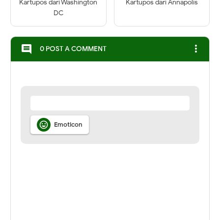
Kartupos dari Washington
Kartupos dari Annapolis
DC
more_vert
comment
0 POST A COMMENT

Emoticon