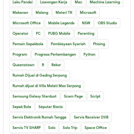
Laku Pandai
Lowongan Kerja
Mac
Machine Learning
Makanan
Malang
Materi TK
Microsoft
Microsoft Office
Mobile Legends
NSW
OBS Studio
Operator
PC
PUBG Mobile
Parenting
Pemain Sepakbola
Pembiayaan Syariah
Phising
Program
Progress Perkembangan
Python
Queenstown
R
Rekor
Rumah Dijual di Gading Serpong
Rumah dijual di Villa Melati Mas Serpong
Samsung Galaxy Stardust
Scam Page
Script
Sepak Bola
Seputar Bisnis
Servis Elektronik Rumah Tangga
Servis Receiver DVB
Servis TV SHARP
Solo
Solo Trip
Space Office