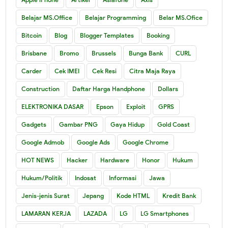
Belajar MS.Office
Belajar Programming
Belar MS.Ofice
Bitcoin
Blog
Blogger Templates
Booking
Brisbane
Bromo
Brussels
Bunga Bank
CURL
Carder
Cek IMEI
Cek Resi
Citra Maja Raya
Construction
Daftar Harga Handphone
Dollars
ELEKTRONIKA DASAR
Epson
Exploit
GPRS
Gadgets
Gambar PNG
Gaya Hidup
Gold Coast
Google Admob
Google Ads
Google Chrome
HOT NEWS
Hacker
Hardware
Honor
Hukum
Hukum/Politik
Indosat
Informasi
Jawa
Jenis-jenis Surat
Jepang
Kode HTML
Kredit Bank
LAMARAN KERJA
LAZADA
LG
LG Smartphones