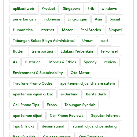
aplikasi web
Product
Singapore
trik
windows
penerbangan
Indonesia
Lingkungan
Asia
Sosial
Humanities
Internet
Motor
Real Stories
Simpati
Tabungan Bebas Biaya Administrasi
Umum
dart
flutter
transportasi
Edukasi Perbankan
Telkomsel
As
Historical
Morals & Ethics
Sydney
review
Environment & Sustainability
Oto-Motor
Tracfone Promo Codes
apartemen dijual di alam sutera
apartemen dijual di bsd
e-Banking
Berita Bank
Cell Phone Tips
Eropa
Tabungan Syariah
apartemen dijual
Cell Phone Reviews
Seputar Internet
Tips & Tricks
desain rumah
rumah dijual di pamulang
Bank Syariah
Cryptocurrency
Our Creations