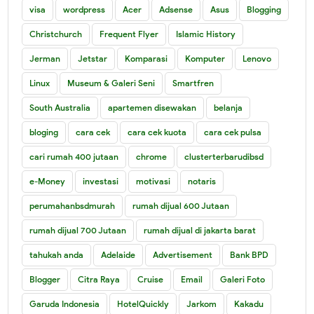
visa
wordpress
Acer
Adsense
Asus
Blogging
Christchurch
Frequent Flyer
Islamic History
Jerman
Jetstar
Komparasi
Komputer
Lenovo
Linux
Museum & Galeri Seni
Smartfren
South Australia
apartemen disewakan
belanja
bloging
cara cek
cara cek kuota
cara cek pulsa
cari rumah 400 jutaan
chrome
clusterterbarudibsd
e-Money
investasi
motivasi
notaris
perumahanbsdmurah
rumah dijual 600 Jutaan
rumah dijual 700 Jutaan
rumah dijual di jakarta barat
tahukah anda
Adelaide
Advertisement
Bank BPD
Blogger
Citra Raya
Cruise
Email
Galeri Foto
Garuda Indonesia
HotelQuickly
Jarkom
Kakadu