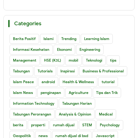
Categories
Berita Positif
Islami
Trending
Learning Islam
Informasi Kesehatan
Ekonomi
Engineering
Management
HSE (K3L)
mobil
Teknologi
tips
Tabungan
Tutorials
Inspirasi
Business & Professional
Islam Peace
android
Health & Wellness
tutorial
Islam News
penginapan
Agriculture
Tips dan Trik
Information Technology
Tabungan Harian
Tabungan Perorangan
Analysis & Opinion
Medical
berita
properti
rumah dijual
STEM
Psychology
Geopolitik
news
rumah dijual di bsd
Javascript