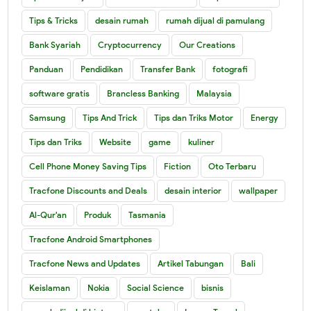
Tips & Tricks
desain rumah
rumah dijual di pamulang
Bank Syariah
Cryptocurrency
Our Creations
Panduan
Pendidikan
Transfer Bank
fotografi
software gratis
Brancless Banking
Malaysia
Samsung
Tips And Trick
Tips dan Triks Motor
Energy
Tips dan Triks
Website
game
kuliner
Cell Phone Money Saving Tips
Fiction
Oto Terbaru
Tracfone Discounts and Deals
desain interior
wallpaper
Al-Qur'an
Produk
Tasmania
Tracfone Android Smartphones
Tracfone News and Updates
Artikel Tabungan
Bali
Keislaman
Nokia
Social Science
bisnis