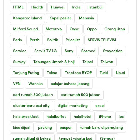
HTML
Hadith
Huawei
India
Istanbul
Kangaroo Island
Kapal pesiar
Manusia
Milford Sound
Motorola
Oase
Oppo
Orang Utan
Paris
Perth
Politik
Pricelist
SERVIS TELEVISI
Service
Servis TV LG
Sony
Sosmed
Staycation
Survey
Tabungan Umroh & Haji
Taipei
Taiwan
Tanjung Puting
Tekno
Tracfone BYOP
Turki
Ubud
VPN
Wanaka
belajar bahasa jepang
cari rumah 300 jutaan
cari rumah 500 jutaan
cluster baru bsd city
digital marketing
excel
halalbreakfast
halalbuffet
halalhotel
iPhone
ios
kios dijual
packing
paspor
rumah baru di pamulang
rumah dijual di bekasi
tempat wisata bsd
(Semua)