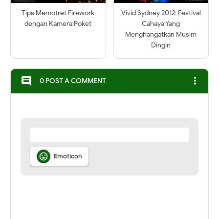
Tips Memotret Firework
Vivid Sydney 2012: Festival
dengan Kamera Poket
Cahaya Yang
Menghangatkan Musim
Dingin
more_vert
comment
0 POST A COMMENT

Emoticon