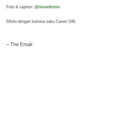
F
oto & caption:
@ninoaditomo
Difoto dengan kamera saku Canon S95.
~ The Emak