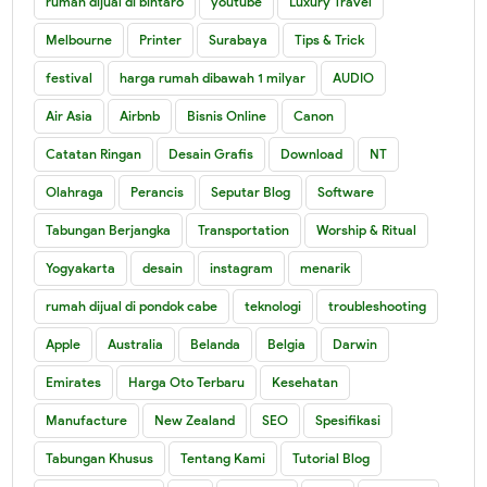
rumah dijual di bintaro
youtube
Luxury Travel
Melbourne
Printer
Surabaya
Tips & Trick
festival
harga rumah dibawah 1 milyar
AUDIO
Air Asia
Airbnb
Bisnis Online
Canon
Catatan Ringan
Desain Grafis
Download
NT
Olahraga
Perancis
Seputar Blog
Software
Tabungan Berjangka
Transportation
Worship & Ritual
Yogyakarta
desain
instagram
menarik
rumah dijual di pondok cabe
teknologi
troubleshooting
Apple
Australia
Belanda
Belgia
Darwin
Emirates
Harga Oto Terbaru
Kesehatan
Manufacture
New Zealand
SEO
Spesifikasi
Tabungan Khusus
Tentang Kami
Tutorial Blog