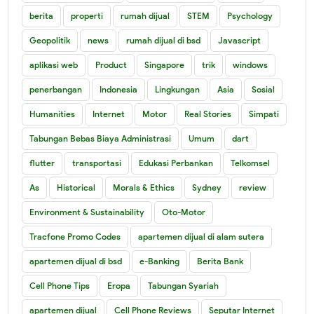
berita
properti
rumah dijual
STEM
Psychology
Geopolitik
news
rumah dijual di bsd
Javascript
aplikasi web
Product
Singapore
trik
windows
penerbangan
Indonesia
Lingkungan
Asia
Sosial
Humanities
Internet
Motor
Real Stories
Simpati
Tabungan Bebas Biaya Administrasi
Umum
dart
flutter
transportasi
Edukasi Perbankan
Telkomsel
As
Historical
Morals & Ethics
Sydney
review
Environment & Sustainability
Oto-Motor
Tracfone Promo Codes
apartemen dijual di alam sutera
apartemen dijual di bsd
e-Banking
Berita Bank
Cell Phone Tips
Eropa
Tabungan Syariah
apartemen dijual
Cell Phone Reviews
Seputar Internet