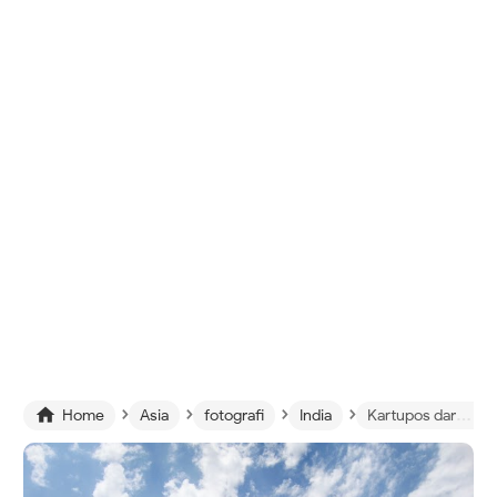
›
›
›
›

Home
Asia
fotografi
India
Kartupos dari Maharasthra India