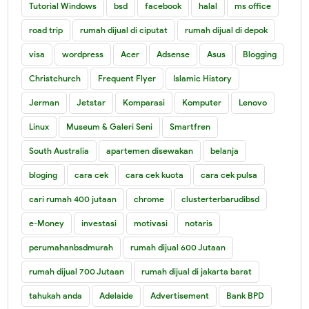
Tutorial Windows
bsd
facebook
halal
ms office
road trip
rumah dijual di ciputat
rumah dijual di depok
visa
wordpress
Acer
Adsense
Asus
Blogging
Christchurch
Frequent Flyer
Islamic History
Jerman
Jetstar
Komparasi
Komputer
Lenovo
Linux
Museum & Galeri Seni
Smartfren
South Australia
apartemen disewakan
belanja
bloging
cara cek
cara cek kuota
cara cek pulsa
cari rumah 400 jutaan
chrome
clusterterbarudibsd
e-Money
investasi
motivasi
notaris
perumahanbsdmurah
rumah dijual 600 Jutaan
rumah dijual 700 Jutaan
rumah dijual di jakarta barat
tahukah anda
Adelaide
Advertisement
Bank BPD