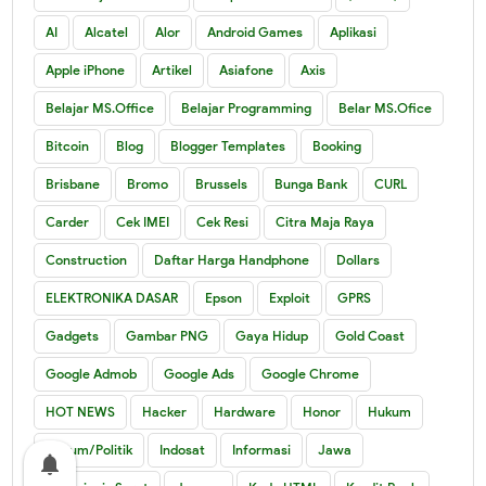
AI
Alcatel
Alor
Android Games
Aplikasi
Apple iPhone
Artikel
Asiafone
Axis
Belajar MS.Office
Belajar Programming
Belar MS.Ofice
Bitcoin
Blog
Blogger Templates
Booking
Brisbane
Bromo
Brussels
Bunga Bank
CURL
Carder
Cek IMEI
Cek Resi
Citra Maja Raya
Construction
Daftar Harga Handphone
Dollars
ELEKTRONIKA DASAR
Epson
Exploit
GPRS
Gadgets
Gambar PNG
Gaya Hidup
Gold Coast
Google Admob
Google Ads
Google Chrome
HOT NEWS
Hacker
Hardware
Honor
Hukum
Hukum/Politik
Indosat
Informasi
Jawa
notifications