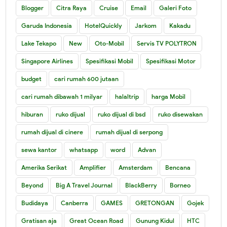
Blogger
Citra Raya
Cruise
Email
Galeri Foto
Garuda Indonesia
HotelQuickly
Jarkom
Kakadu
Lake Tekapo
New
Oto-Mobil
Servis TV POLYTRON
Singapore Airlines
Spesifikasi Mobil
Spesifikasi Motor
budget
cari rumah 600 jutaan
cari rumah dibawah 1 milyar
halaltrip
harga Mobil
hiburan
ruko dijual
ruko dijual di bsd
ruko disewakan
rumah dijual di cinere
rumah dijual di serpong
sewa kantor
whatsapp
word
Advan
Amerika Serikat
Amplifier
Amsterdam
Bencana
Beyond
Big A Travel Journal
BlackBerry
Borneo
Budidaya
Canberra
GAMES
GRETONGAN
Gojek
Gratisan aja
Great Ocean Road
Gunung Kidul
HTC