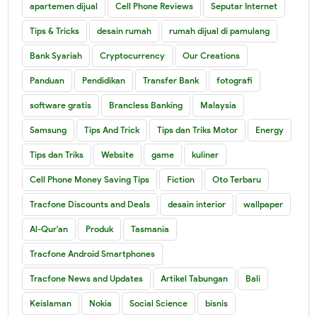
apartemen dijual
Cell Phone Reviews
Seputar Internet
Tips & Tricks
desain rumah
rumah dijual di pamulang
Bank Syariah
Cryptocurrency
Our Creations
Panduan
Pendidikan
Transfer Bank
fotografi
software gratis
Brancless Banking
Malaysia
Samsung
Tips And Trick
Tips dan Triks Motor
Energy
Tips dan Triks
Website
game
kuliner
Cell Phone Money Saving Tips
Fiction
Oto Terbaru
Tracfone Discounts and Deals
desain interior
wallpaper
Al-Qur'an
Produk
Tasmania
Tracfone Android Smartphones
Tracfone News and Updates
Artikel Tabungan
Bali
Keislaman
Nokia
Social Science
bisnis