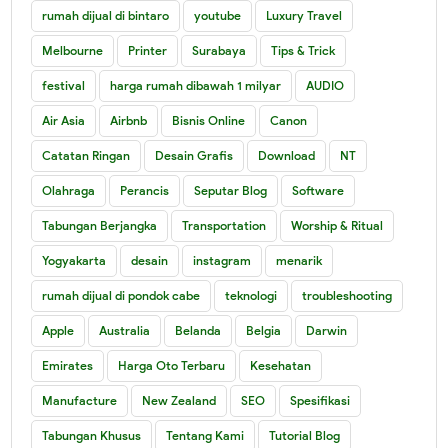
rumah dijual di bintaro
youtube
Luxury Travel
Melbourne
Printer
Surabaya
Tips & Trick
festival
harga rumah dibawah 1 milyar
AUDIO
Air Asia
Airbnb
Bisnis Online
Canon
Catatan Ringan
Desain Grafis
Download
NT
Olahraga
Perancis
Seputar Blog
Software
Tabungan Berjangka
Transportation
Worship & Ritual
Yogyakarta
desain
instagram
menarik
rumah dijual di pondok cabe
teknologi
troubleshooting
Apple
Australia
Belanda
Belgia
Darwin
Emirates
Harga Oto Terbaru
Kesehatan
Manufacture
New Zealand
SEO
Spesifikasi
Tabungan Khusus
Tentang Kami
Tutorial Blog