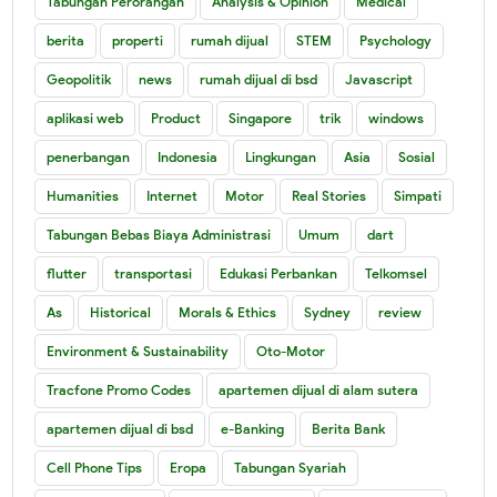
Tabungan Perorangan
Analysis & Opinion
Medical
berita
properti
rumah dijual
STEM
Psychology
Geopolitik
news
rumah dijual di bsd
Javascript
aplikasi web
Product
Singapore
trik
windows
penerbangan
Indonesia
Lingkungan
Asia
Sosial
Humanities
Internet
Motor
Real Stories
Simpati
Tabungan Bebas Biaya Administrasi
Umum
dart
flutter
transportasi
Edukasi Perbankan
Telkomsel
As
Historical
Morals & Ethics
Sydney
review
Environment & Sustainability
Oto-Motor
Tracfone Promo Codes
apartemen dijual di alam sutera
apartemen dijual di bsd
e-Banking
Berita Bank
Cell Phone Tips
Eropa
Tabungan Syariah