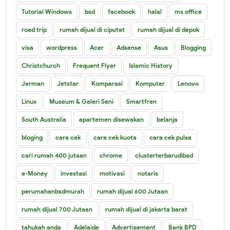
Tutorial Windows
bsd
facebook
halal
ms office
road trip
rumah dijual di ciputat
rumah dijual di depok
visa
wordpress
Acer
Adsense
Asus
Blogging
Christchurch
Frequent Flyer
Islamic History
Jerman
Jetstar
Komparasi
Komputer
Lenovo
Linux
Museum & Galeri Seni
Smartfren
South Australia
apartemen disewakan
belanja
bloging
cara cek
cara cek kuota
cara cek pulsa
cari rumah 400 jutaan
chrome
clusterterbarudibsd
e-Money
investasi
motivasi
notaris
perumahanbsdmurah
rumah dijual 600 Jutaan
rumah dijual 700 Jutaan
rumah dijual di jakarta barat
tahukah anda
Adelaide
Advertisement
Bank BPD