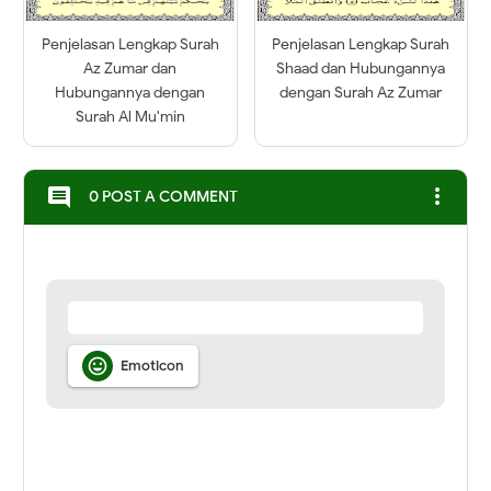
Penjelasan Lengkap Surah
Penjelasan Lengkap Surah
Az Zumar dan
Shaad dan Hubungannya
Hubungannya dengan
dengan Surah Az Zumar
Surah Al Mu'min
more_vert
comment
0 POST A COMMENT

Emoticon