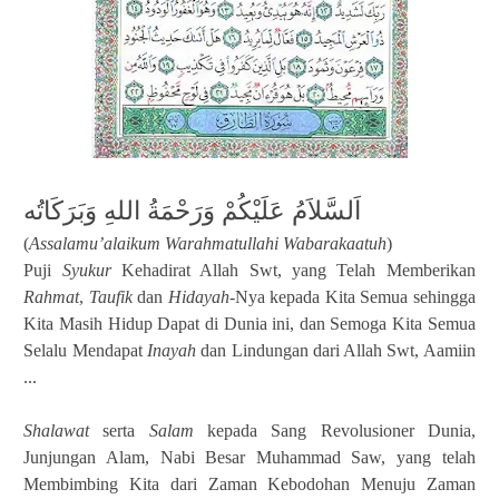
اَلسَّلاَمُ عَلَيْكُمْ وَرَحْمَةُ اللهِ وَبَرَكَاتُه
(
Assalamu’alaikum Warahmatullahi Wabarakaatuh
)
Puji
Syukur
Kehadirat Allah Swt, yang Telah Memberikan
Rahmat
,
Taufik
dan
Hidayah
-Nya kepada Kita Semua sehingga
Kita Masih Hidup Dapat di Dunia ini, dan Semoga Kita Semua
Selalu Mendapat
Inayah
dan Lindungan dari Allah Swt, Aamiin
...
Shalawat
serta
Salam
kepada Sang Revolusioner Dunia,
Junjungan Alam, Nabi Besar Muhammad Saw, yang telah
Membimbing Kita dari Zaman Kebodohan Menuju Zaman