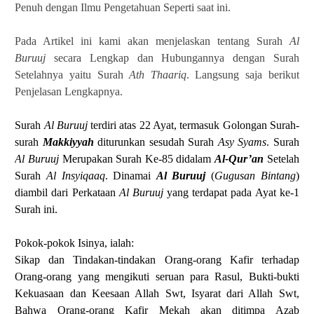
Penuh dengan Ilmu Pengetahuan Seperti saat ini.
Pada Artikel ini kami akan menjelaskan tentang Surah
Al
Buruuj
secara Lengkap dan Hubungannya dengan Surah
Setelahnya yaitu Surah
Ath Thaariq
. Langsung saja berikut
Penjelasan Lengkapnya.
Surah
Al Buruuj
terdiri atas 22 Ayat, termasuk Golongan Surah-
surah
Makkiyyah
diturunkan sesudah Surah
Asy Syams
.
Surah
Al Buruuj
Merupakan Surah Ke-85 didalam
Al-Qur’an
Setelah
Surah
Al Insyiqaaq
.
Dinamai
Al Buruuj
(
Gugusan Bintang
)
diambil dari Perkataan
Al Buruuj
yang terdapat pada Ayat ke-1
Surah ini.
Pokok-pokok Isinya, ialah:
Sikap dan Tindakan-tindakan Orang-orang Kafir terhadap
Orang-orang yang mengikuti seruan para Rasul, Bukti-bukti
Kekuasaan dan Keesaan Allah Swt, Isyarat dari Allah Swt,
Bahwa Orang-orang Kafir Mekah akan ditimpa Azab