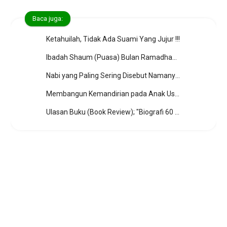
Baca juga:
Ketahuilah, Tidak Ada Suami Yang Jujur !!!
Ibadah Shaum (Puasa) Bulan Ramadhan; Syarat, Rukun, Perkara-perkara, Makruh, Wajib Qadha' Shaum, Fidyah dan Kifarat
Nabi yang Paling Sering Disebut Namanya dalam Al-Qur’an
Membangun Kemandirian pada Anak Usia Dini dengan Cara yang Menyenangkan
Ulasan Buku (Book Review); "Biografi 60 Sahabat Rasulullah" by Khalid Muhammad Khalid