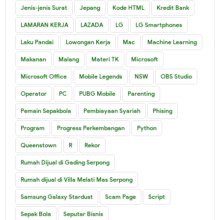
Jenis-jenis Surat
Jepang
Kode HTML
Kredit Bank
LAMARAN KERJA
LAZADA
LG
LG Smartphones
Laku Pandai
Lowongan Kerja
Mac
Machine Learning
Makanan
Malang
Materi TK
Microsoft
Microsoft Office
Mobile Legends
NSW
OBS Studio
Operator
PC
PUBG Mobile
Parenting
Pemain Sepakbola
Pembiayaan Syariah
Phising
Program
Progress Perkembangan
Python
Queenstown
R
Rekor
Rumah Dijual di Gading Serpong
Rumah dijual di Villa Melati Mas Serpong
Samsung Galaxy Stardust
Scam Page
Script
Sepak Bola
Seputar Bisnis