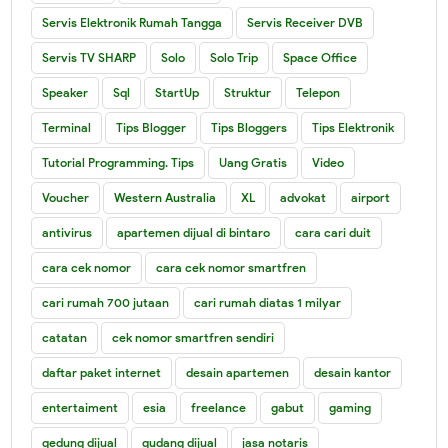
Servis Elektronik Rumah Tangga
Servis Receiver DVB
Servis TV SHARP
Solo
Solo Trip
Space Office
Speaker
Sql
StartUp
Struktur
Telepon
Terminal
Tips Blogger
Tips Bloggers
Tips Elektronik
Tutorial Programming. Tips
Uang Gratis
Video
Voucher
Western Australia
XL
advokat
airport
antivirus
apartemen dijual di bintaro
cara cari duit
cara cek nomor
cara cek nomor smartfren
cari rumah 700 jutaan
cari rumah diatas 1 milyar
catatan
cek nomor smartfren sendiri
daftar paket internet
desain apartemen
desain kantor
entertaiment
esia
freelance
gabut
gaming
gedung dijual
gudang dijual
jasa notaris