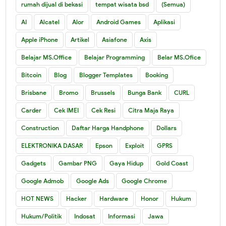
rumah dijual di bekasi
tempat wisata bsd
(Semua)
AI
Alcatel
Alor
Android Games
Aplikasi
Apple iPhone
Artikel
Asiafone
Axis
Belajar MS.Office
Belajar Programming
Belar MS.Ofice
Bitcoin
Blog
Blogger Templates
Booking
Brisbane
Bromo
Brussels
Bunga Bank
CURL
Carder
Cek IMEI
Cek Resi
Citra Maja Raya
Construction
Daftar Harga Handphone
Dollars
ELEKTRONIKA DASAR
Epson
Exploit
GPRS
Gadgets
Gambar PNG
Gaya Hidup
Gold Coast
Google Admob
Google Ads
Google Chrome
HOT NEWS
Hacker
Hardware
Honor
Hukum
Hukum/Politik
Indosat
Informasi
Jawa