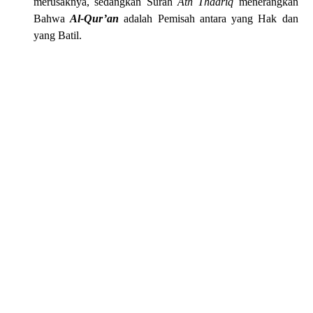
merusaknya, sedangkan Surah
Ath Thaariq
menerangkan
Bahwa
Al-Qur’an
adalah Pemisah antara yang Hak dan
yang B
atil.