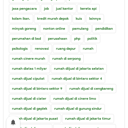
jasa pengacara
job
jual kantor
kereta api
kolam ikan.
kredit murah depok
kuis
lainnya
minyak goreng
nonton online
pamulang
pendidikan
perumahan di bsd
perusahaan
php
politik
psikologis
renovasi
ruang dapur
rumah
rumah cinere murah
rumah di serpong
rumah diatas 1 milyar
rumah diijual di jakarta selatan
rumah dijual ciputat
rumah dijual di bintaro sektor 4
rumah dijual di bintaro sektor 9
rumah dijual di cengkareng
rumah dijual di ciater
rumah dijual di cinere limo
rumah dijual di gaplek
rumah dijual di gunung sindur
rumah dijual di jakarta pusat
rumah dijual di jakarta timur
notifications