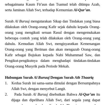
sebagaimana Kaum Fir'aun dan Tsamud telah ditimpa Azab,
serta Jaminan Allah Swt, terhadap Kemurnian
Al-Qur’an
.
Surah
Al Buruuj
mengutarakan Sikap dan Tindakan yang biasa
dilakukan oleh Orang-orang Kafir sejak dahulu kepada Orang-
orang yang mengikuti seruan Rasul dengan mengemukakan
beberapa contoh yang telah dilakukan oleh Orang-orang yang
dahulu. Kemudian Allah Swt, mengisyaratkan Kemenangan
Orang-orang yang Beriman dan akan mengazab Orang-orang
Kafir sebagai Bujukan kepada Nabi Muhammad Saw, dan
Pengikut-pengikutnya dalam menghadapi tindakan-tindakan
Orang-orang Musyrik pada Periode Mekah.
Hubungan Surah
Al Buruuj
Dengan Surah
Ath Thaariq
1.
Kedua Surah ini sama-sama dimulai dengan Bersumpahnya
Allah Swt, dengan menyebut Langit.
2.
Pada Surah
Al Buruuj
disebutkan Bahwa
Al-Qur’an
itu
dijaga dan dipelihara Allah Swt, dari segala yang dapat