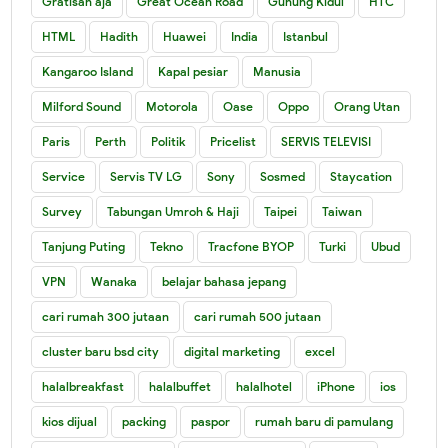
Gratisan aja
Great Ocean Road
Gunung Kidul
HTC
HTML
Hadith
Huawei
India
Istanbul
Kangaroo Island
Kapal pesiar
Manusia
Milford Sound
Motorola
Oase
Oppo
Orang Utan
Paris
Perth
Politik
Pricelist
SERVIS TELEVISI
Service
Servis TV LG
Sony
Sosmed
Staycation
Survey
Tabungan Umroh & Haji
Taipei
Taiwan
Tanjung Puting
Tekno
Tracfone BYOP
Turki
Ubud
VPN
Wanaka
belajar bahasa jepang
cari rumah 300 jutaan
cari rumah 500 jutaan
cluster baru bsd city
digital marketing
excel
halalbreakfast
halalbuffet
halalhotel
iPhone
ios
kios dijual
packing
paspor
rumah baru di pamulang