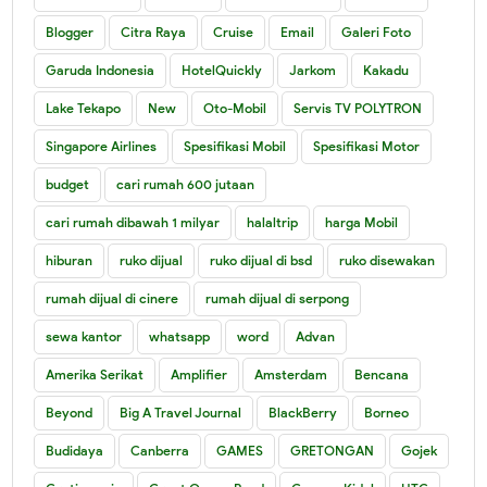
Blogger
Citra Raya
Cruise
Email
Galeri Foto
Garuda Indonesia
HotelQuickly
Jarkom
Kakadu
Lake Tekapo
New
Oto-Mobil
Servis TV POLYTRON
Singapore Airlines
Spesifikasi Mobil
Spesifikasi Motor
budget
cari rumah 600 jutaan
cari rumah dibawah 1 milyar
halaltrip
harga Mobil
hiburan
ruko dijual
ruko dijual di bsd
ruko disewakan
rumah dijual di cinere
rumah dijual di serpong
sewa kantor
whatsapp
word
Advan
Amerika Serikat
Amplifier
Amsterdam
Bencana
Beyond
Big A Travel Journal
BlackBerry
Borneo
Budidaya
Canberra
GAMES
GRETONGAN
Gojek