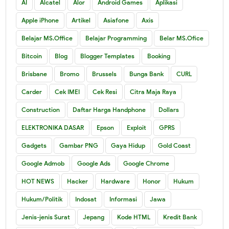
AI
Alcatel
Alor
Android Games
Aplikasi
Apple iPhone
Artikel
Asiafone
Axis
Belajar MS.Office
Belajar Programming
Belar MS.Ofice
Bitcoin
Blog
Blogger Templates
Booking
Brisbane
Bromo
Brussels
Bunga Bank
CURL
Carder
Cek IMEI
Cek Resi
Citra Maja Raya
Construction
Daftar Harga Handphone
Dollars
ELEKTRONIKA DASAR
Epson
Exploit
GPRS
Gadgets
Gambar PNG
Gaya Hidup
Gold Coast
Google Admob
Google Ads
Google Chrome
HOT NEWS
Hacker
Hardware
Honor
Hukum
Hukum/Politik
Indosat
Informasi
Jawa
Jenis-jenis Surat
Jepang
Kode HTML
Kredit Bank