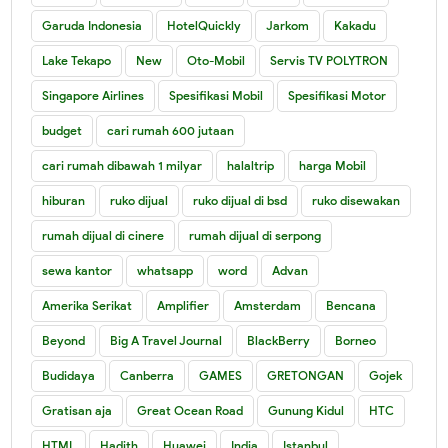
Garuda Indonesia
HotelQuickly
Jarkom
Kakadu
Lake Tekapo
New
Oto-Mobil
Servis TV POLYTRON
Singapore Airlines
Spesifikasi Mobil
Spesifikasi Motor
budget
cari rumah 600 jutaan
cari rumah dibawah 1 milyar
halaltrip
harga Mobil
hiburan
ruko dijual
ruko dijual di bsd
ruko disewakan
rumah dijual di cinere
rumah dijual di serpong
sewa kantor
whatsapp
word
Advan
Amerika Serikat
Amplifier
Amsterdam
Bencana
Beyond
Big A Travel Journal
BlackBerry
Borneo
Budidaya
Canberra
GAMES
GRETONGAN
Gojek
Gratisan aja
Great Ocean Road
Gunung Kidul
HTC
HTML
Hadith
Huawei
India
Istanbul