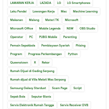
LAMARAN KERJA
LAZADA
LG
LG Smartphones
Laku Pandai
Lowongan Kerja
Mac
Machine Learning
Makanan
Malang
Materi TK
Microsoft
Microsoft Office
Mobile Legends
NSW
OBS Studio
Operator
PC
PUBG Mobile
Parenting
Pemain Sepakbola
Pembiayaan Syariah
Phising
Program
Progress Perkembangan
Python
Queenstown
R
Rekor
Rumah Dijual di Gading Serpong
Rumah dijual di Villa Melati Mas Serpong
Samsung Galaxy Stardust
Scam Page
Script
Sepak Bola
Seputar Bisnis
Servis Elektronik Rumah Tangga
Servis Receiver DVB