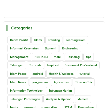
Categories
Berita Positif
Islami
Trending
Learning Islam
Informasi Kesehatan
Ekonomi
Engineering
Management
HSE (K3L)
mobil
Teknologi
tips
Tabungan
Tutorials
Inspirasi
Business & Professional
Islam Peace
android
Health & Wellness
tutorial
Islam News
penginapan
Agriculture
Tips dan Trik
Information Technology
Tabungan Harian
Tabungan Perorangan
Analysis & Opinion
Medical
berita
properti
rumah dijual
STEM
Psychology