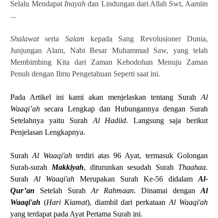
Selalu Mendapat
Inayah
dan Lindungan dari Allah Swt, Aamiin
...
Shalawat
serta
Salam
kepada Sang Revolusioner Dunia,
Junjungan Alam, Nabi Besar Muhammad Saw, yang telah
Membimbing Kita dari Zaman Kebodohan Menuju Zaman
Penuh dengan Ilmu Pengetahuan Seperti saat ini.
Pada Artikel ini kami akan menjelaskan tentang Surah
Al
Waaqi’ah
secara Lengkap dan Hubungannya dengan Surah
Setelahnya yaitu Surah
Al Hadiid
. Langsung saja berikut
Penjelasan Lengkapnya.
Surah
Al Waaqi'ah
terdiri atas 96 Ayat, termasuk Golongan
Surah-surah
Makkiyah
, diturunkan sesudah Surah
Thaahaa
.
Surah
Al Waaqi'ah
Merupakan Surah Ke-56 didalam
Al-
Qur’an
Setelah Surah
Ar Rahmaan
.
Dinamai dengan
Al
Waaqi'ah
(
Hari Kiamat
), diambil dari perkataan
Al Waaqi'ah
yang terdapat pada Ayat Pertama Surah ini.