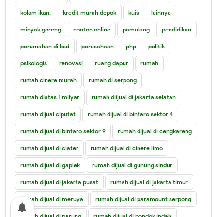
kolam ikan.
kredit murah depok
kuis
lainnya
minyak goreng
nonton online
pamulang
pendidikan
perumahan di bsd
perusahaan
php
politik
psikologis
renovasi
ruang dapur
rumah
rumah cinere murah
rumah di serpong
rumah diatas 1 milyar
rumah diijual di jakarta selatan
rumah dijual ciputat
rumah dijual di bintaro sektor 4
rumah dijual di bintaro sektor 9
rumah dijual di cengkareng
rumah dijual di ciater
rumah dijual di cinere limo
rumah dijual di gaplek
rumah dijual di gunung sindur
rumah dijual di jakarta pusat
rumah dijual di jakarta timur
rumah dijual di meruya
rumah dijual di paramount serpong
notifications
rumah dijual di parung
rumah dijual di pondok indah