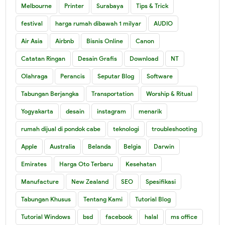
Melbourne
Printer
Surabaya
Tips & Trick
festival
harga rumah dibawah 1 milyar
AUDIO
Air Asia
Airbnb
Bisnis Online
Canon
Catatan Ringan
Desain Grafis
Download
NT
Olahraga
Perancis
Seputar Blog
Software
Tabungan Berjangka
Transportation
Worship & Ritual
Yogyakarta
desain
instagram
menarik
rumah dijual di pondok cabe
teknologi
troubleshooting
Apple
Australia
Belanda
Belgia
Darwin
Emirates
Harga Oto Terbaru
Kesehatan
Manufacture
New Zealand
SEO
Spesifikasi
Tabungan Khusus
Tentang Kami
Tutorial Blog
Tutorial Windows
bsd
facebook
halal
ms office