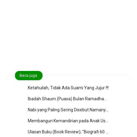
Baca juga:
Ketahuilah, Tidak Ada Suami Yang Jujur !!!
Ibadah Shaum (Puasa) Bulan Ramadhan; Syarat, Rukun, Perkara-perkara, Makruh, Wajib Qadha' Shaum, Fidyah dan Kifarat
Nabi yang Paling Sering Disebut Namanya dalam Al-Qur’an
Membangun Kemandirian pada Anak Usia Dini dengan Cara yang Menyenangkan
Ulasan Buku (Book Review); "Biografi 60 Sahabat Rasulullah" by Khalid Muhammad Khalid