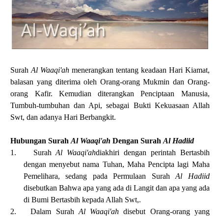
Surah
Al Waaqi'ah
menerangkan tentang keadaan Hari Kiamat,
balasan yang diterima oleh Orang-orang Mukmin dan Orang-
orang Kafir. Kemudian diterangkan Penciptaan Manusia,
Tumbuh-tumbuhan dan Api, sebagai Bukti Kekuasaan Allah
Swt, dan adanya Hari Berbangkit.
Hubungan Surah
Al Waaqi'ah
Dengan Surah
Al Hadiid
1.
Surah
Al Waaqi'ah
diakhiri dengan perintah Bertasbih
dengan menyebut nama Tuhan, Maha Pencipta lagi Maha
Pemelihara, sedang pada Permulaan Surah
Al Hadiid
disebutkan Bahwa apa yang ada di Langit dan apa yang ada
di Bumi Bertasbih kepada Allah Swt,.
2.
Dalam Surah
Al Waaqi'ah
disebut Orang-orang yang