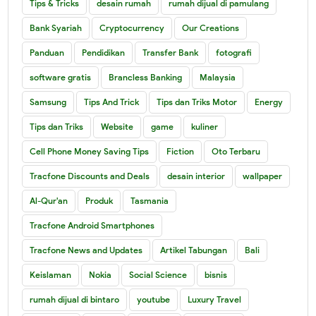
Tips & Tricks
desain rumah
rumah dijual di pamulang
Bank Syariah
Cryptocurrency
Our Creations
Panduan
Pendidikan
Transfer Bank
fotografi
software gratis
Brancless Banking
Malaysia
Samsung
Tips And Trick
Tips dan Triks Motor
Energy
Tips dan Triks
Website
game
kuliner
Cell Phone Money Saving Tips
Fiction
Oto Terbaru
Tracfone Discounts and Deals
desain interior
wallpaper
Al-Qur'an
Produk
Tasmania
Tracfone Android Smartphones
Tracfone News and Updates
Artikel Tabungan
Bali
Keislaman
Nokia
Social Science
bisnis
rumah dijual di bintaro
youtube
Luxury Travel