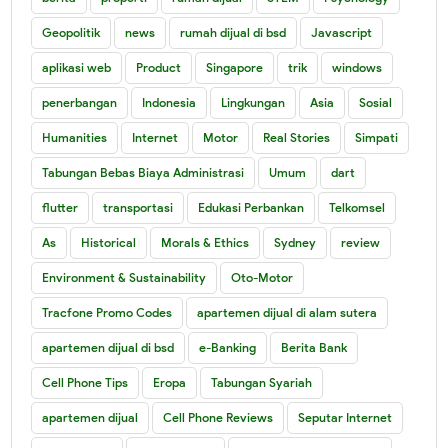
Geopolitik
news
rumah dijual di bsd
Javascript
aplikasi web
Product
Singapore
trik
windows
penerbangan
Indonesia
Lingkungan
Asia
Sosial
Humanities
Internet
Motor
Real Stories
Simpati
Tabungan Bebas Biaya Administrasi
Umum
dart
flutter
transportasi
Edukasi Perbankan
Telkomsel
As
Historical
Morals & Ethics
Sydney
review
Environment & Sustainability
Oto-Motor
Tracfone Promo Codes
apartemen dijual di alam sutera
apartemen dijual di bsd
e-Banking
Berita Bank
Cell Phone Tips
Eropa
Tabungan Syariah
apartemen dijual
Cell Phone Reviews
Seputar Internet