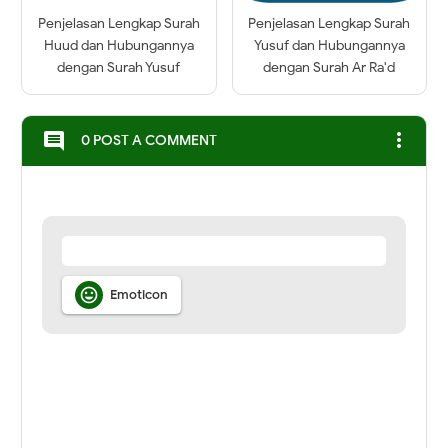
Penjelasan Lengkap Surah
Penjelasan Lengkap Surah
Huud dan Hubungannya
Yusuf dan Hubungannya
dengan Surah Yusuf
dengan Surah Ar Ra'd
more_vert
comment
0 POST A COMMENT

Emoticon