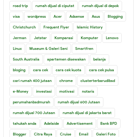
road trip
rumah dijual di ciputat
rumah dijual di depok
visa
wordpress
Acer
Adsense
Asus
Blogging
Christchurch
Frequent Flyer
Islamic History
Jerman
Jetstar
Komparasi
Komputer
Lenovo
Linux
Museum & Galeri Seni
Smartfren
South Australia
apartemen disewakan
belanja
bloging
cara cek
cara cek kuota
cara cek pulsa
cari rumah 400 jutaan
chrome
clusterterbarudibsd
e-Money
investasi
motivasi
notaris
perumahanbsdmurah
rumah dijual 600 Jutaan
rumah dijual 700 Jutaan
rumah dijual di jakarta barat
tahukah anda
Adelaide
Advertisement
Bank BPD
Blogger
Citra Raya
Cruise
Email
Galeri Foto