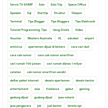
Servis TV SHARP
Solo
Solo Trip
Space Office
Speaker
Sql
StartUp
Struktur
Telepon
Terminal
Tips Blogger
Tips Bloggers
Tips Elektronik
Tutorial Programming. Tips
Uang Gratis
Video
Voucher
Western Australia
XL
advokat
airport
antivirus
apartemen dijual di bintaro
cara cari duit
cara cek nomor
cara cek nomor smartfren
cari rumah 700 jutaan
cari rumah diatas 1 milyar
catatan
cek nomor smartfren sendiri
daftar paket internet
desain apartemen
desain kantor
entertaiment
esia
freelance
gabut
gaming
gedung dijual
gudang dijual
jasa notaris
jasa pengacara
job
jual kantor
kereta api