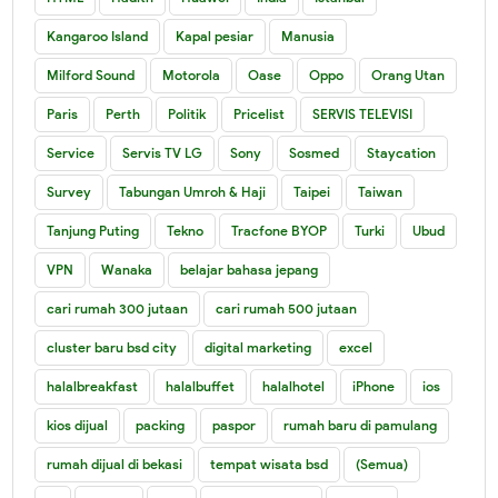
Kangaroo Island
Kapal pesiar
Manusia
Milford Sound
Motorola
Oase
Oppo
Orang Utan
Paris
Perth
Politik
Pricelist
SERVIS TELEVISI
Service
Servis TV LG
Sony
Sosmed
Staycation
Survey
Tabungan Umroh & Haji
Taipei
Taiwan
Tanjung Puting
Tekno
Tracfone BYOP
Turki
Ubud
VPN
Wanaka
belajar bahasa jepang
cari rumah 300 jutaan
cari rumah 500 jutaan
cluster baru bsd city
digital marketing
excel
halalbreakfast
halalbuffet
halalhotel
iPhone
ios
kios dijual
packing
paspor
rumah baru di pamulang
rumah dijual di bekasi
tempat wisata bsd
(Semua)