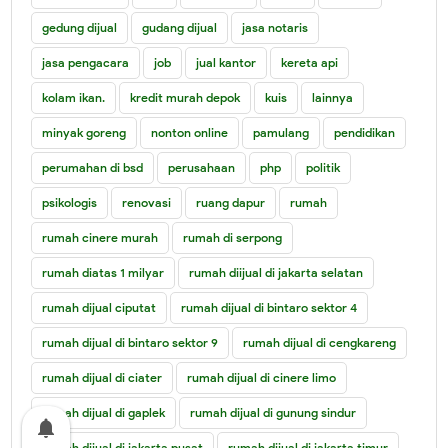
gedung dijual
gudang dijual
jasa notaris
jasa pengacara
job
jual kantor
kereta api
kolam ikan.
kredit murah depok
kuis
lainnya
minyak goreng
nonton online
pamulang
pendidikan
perumahan di bsd
perusahaan
php
politik
psikologis
renovasi
ruang dapur
rumah
rumah cinere murah
rumah di serpong
rumah diatas 1 milyar
rumah diijual di jakarta selatan
rumah dijual ciputat
rumah dijual di bintaro sektor 4
rumah dijual di bintaro sektor 9
rumah dijual di cengkareng
rumah dijual di ciater
rumah dijual di cinere limo
rumah dijual di gaplek
rumah dijual di gunung sindur
notifications
rumah dijual di jakarta pusat
rumah dijual di jakarta timur