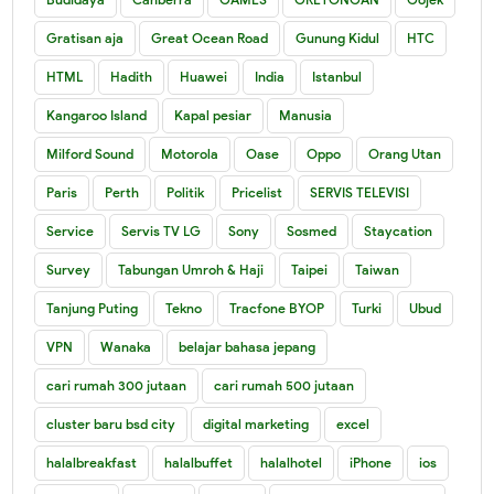
Gratisan aja
Great Ocean Road
Gunung Kidul
HTC
HTML
Hadith
Huawei
India
Istanbul
Kangaroo Island
Kapal pesiar
Manusia
Milford Sound
Motorola
Oase
Oppo
Orang Utan
Paris
Perth
Politik
Pricelist
SERVIS TELEVISI
Service
Servis TV LG
Sony
Sosmed
Staycation
Survey
Tabungan Umroh & Haji
Taipei
Taiwan
Tanjung Puting
Tekno
Tracfone BYOP
Turki
Ubud
VPN
Wanaka
belajar bahasa jepang
cari rumah 300 jutaan
cari rumah 500 jutaan
cluster baru bsd city
digital marketing
excel
halalbreakfast
halalbuffet
halalhotel
iPhone
ios