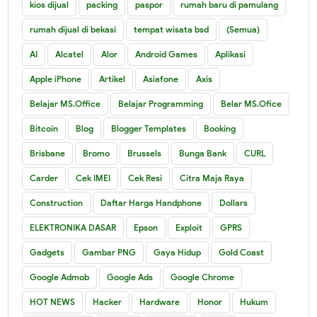
kios dijual
packing
paspor
rumah baru di pamulang
rumah dijual di bekasi
tempat wisata bsd
(Semua)
AI
Alcatel
Alor
Android Games
Aplikasi
Apple iPhone
Artikel
Asiafone
Axis
Belajar MS.Office
Belajar Programming
Belar MS.Ofice
Bitcoin
Blog
Blogger Templates
Booking
Brisbane
Bromo
Brussels
Bunga Bank
CURL
Carder
Cek IMEI
Cek Resi
Citra Maja Raya
Construction
Daftar Harga Handphone
Dollars
ELEKTRONIKA DASAR
Epson
Exploit
GPRS
Gadgets
Gambar PNG
Gaya Hidup
Gold Coast
Google Admob
Google Ads
Google Chrome
HOT NEWS
Hacker
Hardware
Honor
Hukum