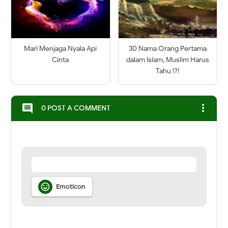
Mari Menjaga Nyala Api
30 Nama Orang Pertama
Cinta
dalam Islam, Muslim Harus
Tahu !?!
more_vert
comment
0 POST A COMMENT

Emoticon