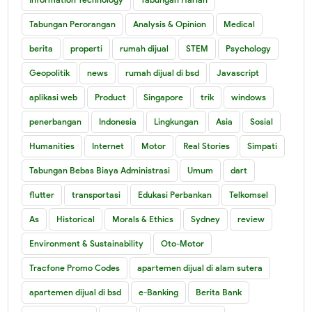
Tabungan Perorangan
Analysis & Opinion
Medical
berita
properti
rumah dijual
STEM
Psychology
Geopolitik
news
rumah dijual di bsd
Javascript
aplikasi web
Product
Singapore
trik
windows
penerbangan
Indonesia
Lingkungan
Asia
Sosial
Humanities
Internet
Motor
Real Stories
Simpati
Tabungan Bebas Biaya Administrasi
Umum
dart
flutter
transportasi
Edukasi Perbankan
Telkomsel
As
Historical
Morals & Ethics
Sydney
review
Environment & Sustainability
Oto-Motor
Tracfone Promo Codes
apartemen dijual di alam sutera
apartemen dijual di bsd
e-Banking
Berita Bank