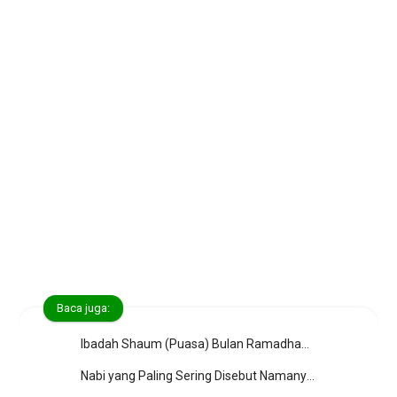
Baca juga:
Ibadah Shaum (Puasa) Bulan Ramadhan; Syarat, Rukun, Perkara-perkara, Makruh, Wajib Qadha' Shaum, Fidyah dan Kifarat
Nabi yang Paling Sering Disebut Namanya dalam Al-Qur’an