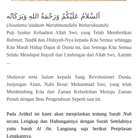
اَلسَّلاَمُ عَلَيْكُمْ وَرَحْمَةُ اللهِ وَبَرَكَاتُه
(
Assalamu’alaikum Warahmatullahi Wabarakaatuh
)
Puji
Syukur
Kehadirat Allah Swt, yang Telah Memberikan
Rahmat
,
Taufik
dan
Hidayah
-Nya kepada Kita Semua sehingga
Kita Masih Hidup Dapat di Dunia ini, dan Semoga Kita Semua
Selalu Mendapat
Inayah
dan Lindungan dari Allah Swt, Aamiin
...
Shalawat
serta
Salam
kepada Sang Revolusioner Dunia,
Junjungan Alam, Nabi Besar Muhammad Saw, yang telah
Membimbing Kita dari Zaman Kebodohan Menuju Zaman
Penuh dengan Ilmu Pengetahuan Seperti saat ini.
Pada Artikel ini kami akan menjelaskan tentang Surah
Nuh
secara Lengkap dan Hubungannya dengan Surah Setelahnya
yaitu Surah
Al Jin
. Langsung saja berikut Penjelasan
Lengkapnya.