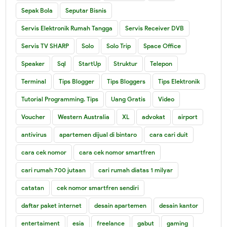
Sepak Bola
Seputar Bisnis
Servis Elektronik Rumah Tangga
Servis Receiver DVB
Servis TV SHARP
Solo
Solo Trip
Space Office
Speaker
Sql
StartUp
Struktur
Telepon
Terminal
Tips Blogger
Tips Bloggers
Tips Elektronik
Tutorial Programming. Tips
Uang Gratis
Video
Voucher
Western Australia
XL
advokat
airport
antivirus
apartemen dijual di bintaro
cara cari duit
cara cek nomor
cara cek nomor smartfren
cari rumah 700 jutaan
cari rumah diatas 1 milyar
catatan
cek nomor smartfren sendiri
daftar paket internet
desain apartemen
desain kantor
entertaiment
esia
freelance
gabut
gaming