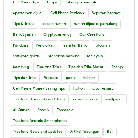
Cell Phone Tips
Eropa
Tabungan Syariah
apartemen dijual
Cell Phone Reviews
Seputar Internet
Tips & Tricks
desain rumah
rumah dijual di pamulang
Bank Syariah
Cryptocurrency
Our Creations
Panduan
Pendidikan
Transfer Bank
fotografi
software gratis
Brancless Banking
Malaysia
Samsung
Tips And Trick
Tips dan Triks Motor
Energy
Tips dan Triks
Website
game
kuliner
Cell Phone Money Saving Tips
Fiction
Oto Terbaru
Tracfone Discounts and Deals
desain interior
wallpaper
Al-Qur'an
Produk
Tasmania
Tracfone Android Smartphones
Tracfone News and Updates
Artikel Tabungan
Bali