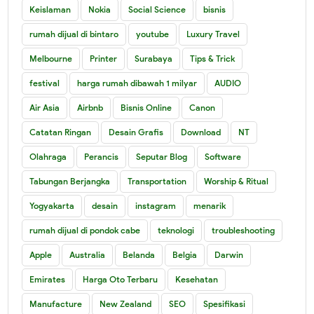
Keislaman
Nokia
Social Science
bisnis
rumah dijual di bintaro
youtube
Luxury Travel
Melbourne
Printer
Surabaya
Tips & Trick
festival
harga rumah dibawah 1 milyar
AUDIO
Air Asia
Airbnb
Bisnis Online
Canon
Catatan Ringan
Desain Grafis
Download
NT
Olahraga
Perancis
Seputar Blog
Software
Tabungan Berjangka
Transportation
Worship & Ritual
Yogyakarta
desain
instagram
menarik
rumah dijual di pondok cabe
teknologi
troubleshooting
Apple
Australia
Belanda
Belgia
Darwin
Emirates
Harga Oto Terbaru
Kesehatan
Manufacture
New Zealand
SEO
Spesifikasi