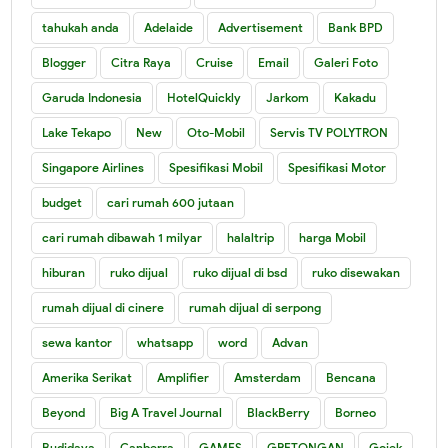
tahukah anda
Adelaide
Advertisement
Bank BPD
Blogger
Citra Raya
Cruise
Email
Galeri Foto
Garuda Indonesia
HotelQuickly
Jarkom
Kakadu
Lake Tekapo
New
Oto-Mobil
Servis TV POLYTRON
Singapore Airlines
Spesifikasi Mobil
Spesifikasi Motor
budget
cari rumah 600 jutaan
cari rumah dibawah 1 milyar
halaltrip
harga Mobil
hiburan
ruko dijual
ruko dijual di bsd
ruko disewakan
rumah dijual di cinere
rumah dijual di serpong
sewa kantor
whatsapp
word
Advan
Amerika Serikat
Amplifier
Amsterdam
Bencana
Beyond
Big A Travel Journal
BlackBerry
Borneo
Budidaya
Canberra
GAMES
GRETONGAN
Gojek