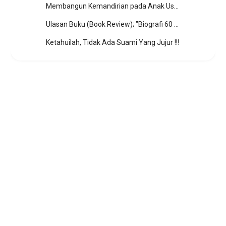
Membangun Kemandirian pada Anak Usia Dini dengan Cara yang Menyenangkan
Ulasan Buku (Book Review); "Biografi 60 Sahabat Rasulullah" by Khalid Muhammad Khalid
Ketahuilah, Tidak Ada Suami Yang Jujur !!!