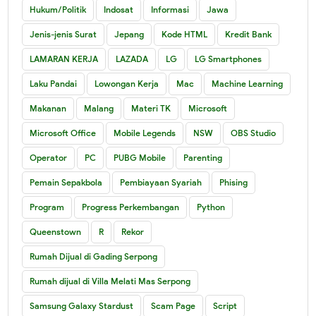
Hukum/Politik
Indosat
Informasi
Jawa
Jenis-jenis Surat
Jepang
Kode HTML
Kredit Bank
LAMARAN KERJA
LAZADA
LG
LG Smartphones
Laku Pandai
Lowongan Kerja
Mac
Machine Learning
Makanan
Malang
Materi TK
Microsoft
Microsoft Office
Mobile Legends
NSW
OBS Studio
Operator
PC
PUBG Mobile
Parenting
Pemain Sepakbola
Pembiayaan Syariah
Phising
Program
Progress Perkembangan
Python
Queenstown
R
Rekor
Rumah Dijual di Gading Serpong
Rumah dijual di Villa Melati Mas Serpong
Samsung Galaxy Stardust
Scam Page
Script