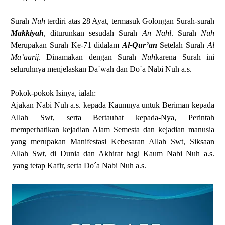
Surah
Nuh
terdiri atas 28 Ayat, termasuk Golongan Surah-surah
Makkiyah
, diturunkan sesudah Surah
An Nahl
.
Surah
Nuh
Merupakan Surah Ke-71 didalam
Al-Qur’an
Setelah Surah
Al
Ma’aarij
.
Dinamakan dengan Surah
Nuh
karena Surah ini
seluruhnya menjelaskan Da´wah dan Do´a Nabi Nuh a.s.
Pokok-pokok Isinya, ialah:
Ajakan Nabi Nuh a.s. kepada Kaumnya untuk Beriman kepada
Allah Swt, serta Bertaubat kepada-Nya, Perintah
memperhatikan kejadian Alam Semesta dan kejadian manusia
yang merupakan Manifestasi Kebesaran Allah Swt, Siksaan
Allah Swt, di Dunia dan Akhirat bagi Kaum Nabi Nuh a.s.
yang tetap Kafir, serta Do´a Nabi Nuh a.s.