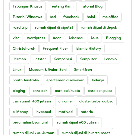
Tabungan Khusus
Tentang Kami
Tutorial Blog
Tutorial Windows
bsd
facebook
halal
ms office
road trip
rumah dijual di ciputat
rumah dijual di depok
visa
wordpress
Acer
Adsense
Asus
Blogging
Christchurch
Frequent Flyer
Islamic History
Jerman
Jetstar
Komparasi
Komputer
Lenovo
Linux
Museum & Galeri Seni
Smartfren
South Australia
apartemen disewakan
belanja
bloging
cara cek
cara cek kuota
cara cek pulsa
cari rumah 400 jutaan
chrome
clusterterbarudibsd
e-Money
investasi
motivasi
notaris
perumahanbsdmurah
rumah dijual 600 Jutaan
rumah dijual 700 Jutaan
rumah dijual di jakarta barat