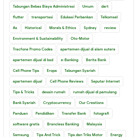
Tabungan Bebas Biaya Administrasi
Umum
dart
flutter
transportasi
Edukasi Perbankan
Telkomsel
As
Historical
Morals & Ethics
Sydney
review
Environment & Sustainability
Oto-Motor
Tracfone Promo Codes
apartemen dijual di alam sutera
apartemen dijual di bsd
e-Banking
Berita Bank
Cell Phone Tips
Eropa
Tabungan Syariah
apartemen dijual
Cell Phone Reviews
Seputar Internet
Tips & Tricks
desain rumah
rumah dijual di pamulang
Bank Syariah
Cryptocurrency
Our Creations
Panduan
Pendidikan
Transfer Bank
fotografi
software gratis
Brancless Banking
Malaysia
Samsung
Tips And Trick
Tips dan Triks Motor
Energy