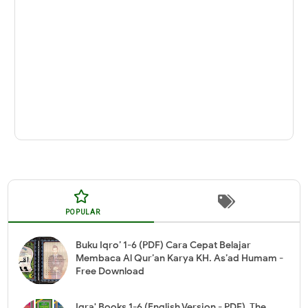
POPULAR
Buku Iqro’ 1-6 (PDF) Cara Cepat Belajar
Membaca Al Qur’an Karya KH. As’ad Humam -
Free Download
Iqra' Books 1-6 (English Version - PDF), The