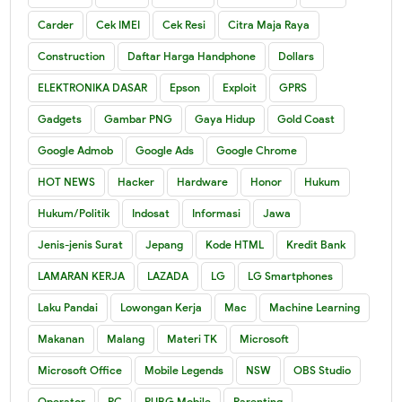
Carder
Cek IMEI
Cek Resi
Citra Maja Raya
Construction
Daftar Harga Handphone
Dollars
ELEKTRONIKA DASAR
Epson
Exploit
GPRS
Gadgets
Gambar PNG
Gaya Hidup
Gold Coast
Google Admob
Google Ads
Google Chrome
HOT NEWS
Hacker
Hardware
Honor
Hukum
Hukum/Politik
Indosat
Informasi
Jawa
Jenis-jenis Surat
Jepang
Kode HTML
Kredit Bank
LAMARAN KERJA
LAZADA
LG
LG Smartphones
Laku Pandai
Lowongan Kerja
Mac
Machine Learning
Makanan
Malang
Materi TK
Microsoft
Microsoft Office
Mobile Legends
NSW
OBS Studio
Operator
PC
PUBG Mobile
Parenting