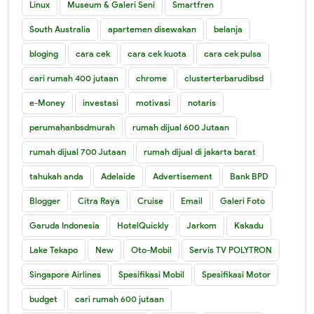
Linux
Museum & Galeri Seni
Smartfren
South Australia
apartemen disewakan
belanja
bloging
cara cek
cara cek kuota
cara cek pulsa
cari rumah 400 jutaan
chrome
clusterterbarudibsd
e-Money
investasi
motivasi
notaris
perumahanbsdmurah
rumah dijual 600 Jutaan
rumah dijual 700 Jutaan
rumah dijual di jakarta barat
tahukah anda
Adelaide
Advertisement
Bank BPD
Blogger
Citra Raya
Cruise
Email
Galeri Foto
Garuda Indonesia
HotelQuickly
Jarkom
Kakadu
Lake Tekapo
New
Oto-Mobil
Servis TV POLYTRON
Singapore Airlines
Spesifikasi Mobil
Spesifikasi Motor
budget
cari rumah 600 jutaan