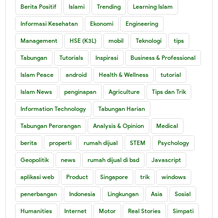
Berita Positif
Islami
Trending
Learning Islam
Informasi Kesehatan
Ekonomi
Engineering
Management
HSE (K3L)
mobil
Teknologi
tips
Tabungan
Tutorials
Inspirasi
Business & Professional
Islam Peace
android
Health & Wellness
tutorial
Islam News
penginapan
Agriculture
Tips dan Trik
Information Technology
Tabungan Harian
Tabungan Perorangan
Analysis & Opinion
Medical
berita
properti
rumah dijual
STEM
Psychology
Geopolitik
news
rumah dijual di bsd
Javascript
aplikasi web
Product
Singapore
trik
windows
penerbangan
Indonesia
Lingkungan
Asia
Sosial
Humanities
Internet
Motor
Real Stories
Simpati