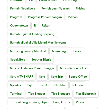
Pemain Sepakbola
Pembiayaan Syariah
Phising
Program
Progress Perkembangan
Python
Queenstown
R
Rekor
Rumah Dijual di Gading Serpong
Rumah dijual di Villa Melati Mas Serpong
Samsung Galaxy Stardust
Scam Page
Script
Sepak Bola
Seputar Bisnis
Servis Elektronik Rumah Tangga
Servis Receiver DVB
Servis TV SHARP
Solo
Solo Trip
Space Office
Speaker
Sql
StartUp
Struktur
Telepon
Terminal
Tips Blogger
Tips Bloggers
Tips Elektronik
Tutorial Programming. Tips
Uang Gratis
Video