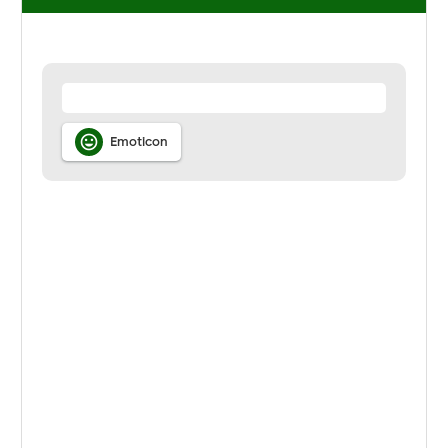

Emoticon