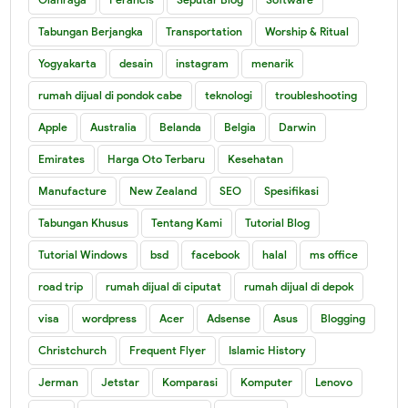
Tabungan Berjangka
Transportation
Worship & Ritual
Yogyakarta
desain
instagram
menarik
rumah dijual di pondok cabe
teknologi
troubleshooting
Apple
Australia
Belanda
Belgia
Darwin
Emirates
Harga Oto Terbaru
Kesehatan
Manufacture
New Zealand
SEO
Spesifikasi
Tabungan Khusus
Tentang Kami
Tutorial Blog
Tutorial Windows
bsd
facebook
halal
ms office
road trip
rumah dijual di ciputat
rumah dijual di depok
visa
wordpress
Acer
Adsense
Asus
Blogging
Christchurch
Frequent Flyer
Islamic History
Jerman
Jetstar
Komparasi
Komputer
Lenovo