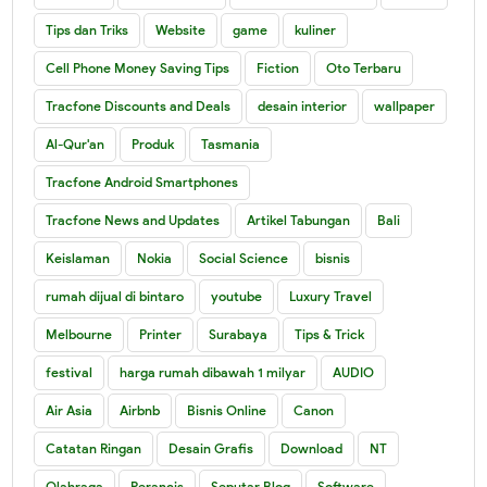
Tips dan Triks
Website
game
kuliner
Cell Phone Money Saving Tips
Fiction
Oto Terbaru
Tracfone Discounts and Deals
desain interior
wallpaper
Al-Qur'an
Produk
Tasmania
Tracfone Android Smartphones
Tracfone News and Updates
Artikel Tabungan
Bali
Keislaman
Nokia
Social Science
bisnis
rumah dijual di bintaro
youtube
Luxury Travel
Melbourne
Printer
Surabaya
Tips & Trick
festival
harga rumah dibawah 1 milyar
AUDIO
Air Asia
Airbnb
Bisnis Online
Canon
Catatan Ringan
Desain Grafis
Download
NT
Olahraga
Perancis
Seputar Blog
Software