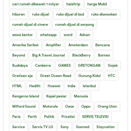
cari rumah dibawah 1 milyar
halaltrip
harga Mobil
hiburan
ruko dijual
ruko dijual di bsd
ruko disewakan
rumah dijual di cinere
rumah dijual di serpong
sewa kantor
whatsapp
word
Advan
Amerika Serikat
Amplifier
Amsterdam
Bencana
Beyond
Big A Travel Journal
BlackBerry
Borneo
Budidaya
Canberra
GAMES
GRETONGAN
Gojek
Gratisan aja
Great Ocean Road
Gunung Kidul
HTC
HTML
Hadith
Huawei
India
Istanbul
Kangaroo Island
Kapal pesiar
Manusia
Milford Sound
Motorola
Oase
Oppo
Orang Utan
Paris
Perth
Politik
Pricelist
SERVIS TELEVISI
Service
Servis TV LG
Sony
Sosmed
Staycation