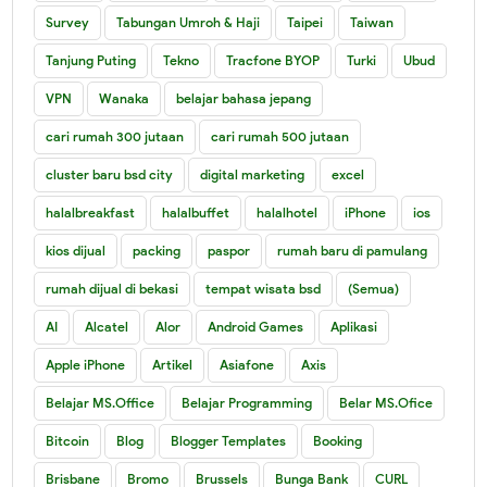
Survey
Tabungan Umroh & Haji
Taipei
Taiwan
Tanjung Puting
Tekno
Tracfone BYOP
Turki
Ubud
VPN
Wanaka
belajar bahasa jepang
cari rumah 300 jutaan
cari rumah 500 jutaan
cluster baru bsd city
digital marketing
excel
halalbreakfast
halalbuffet
halalhotel
iPhone
ios
kios dijual
packing
paspor
rumah baru di pamulang
rumah dijual di bekasi
tempat wisata bsd
(Semua)
AI
Alcatel
Alor
Android Games
Aplikasi
Apple iPhone
Artikel
Asiafone
Axis
Belajar MS.Office
Belajar Programming
Belar MS.Ofice
Bitcoin
Blog
Blogger Templates
Booking
Brisbane
Bromo
Brussels
Bunga Bank
CURL