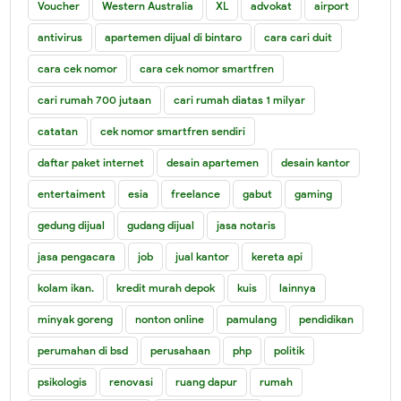
Voucher
Western Australia
XL
advokat
airport
antivirus
apartemen dijual di bintaro
cara cari duit
cara cek nomor
cara cek nomor smartfren
cari rumah 700 jutaan
cari rumah diatas 1 milyar
catatan
cek nomor smartfren sendiri
daftar paket internet
desain apartemen
desain kantor
entertaiment
esia
freelance
gabut
gaming
gedung dijual
gudang dijual
jasa notaris
jasa pengacara
job
jual kantor
kereta api
kolam ikan.
kredit murah depok
kuis
lainnya
minyak goreng
nonton online
pamulang
pendidikan
perumahan di bsd
perusahaan
php
politik
psikologis
renovasi
ruang dapur
rumah