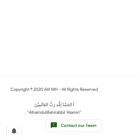
Copyright ©
2020
Alif MH
- All Rights Reserved
اَ الحَمْدُ لِلّٰهِ رَبِّ العَالَمِيْنَ
"Alhamdulillahirabbil ’Alamin"
feedback
Contact our Team
notifications