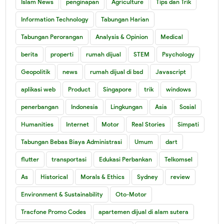
Islam News
penginapan
Agriculture
Tips dan Trik
Information Technology
Tabungan Harian
Tabungan Perorangan
Analysis & Opinion
Medical
berita
properti
rumah dijual
STEM
Psychology
Geopolitik
news
rumah dijual di bsd
Javascript
aplikasi web
Product
Singapore
trik
windows
penerbangan
Indonesia
Lingkungan
Asia
Sosial
Humanities
Internet
Motor
Real Stories
Simpati
Tabungan Bebas Biaya Administrasi
Umum
dart
flutter
transportasi
Edukasi Perbankan
Telkomsel
As
Historical
Morals & Ethics
Sydney
review
Environment & Sustainability
Oto-Motor
Tracfone Promo Codes
apartemen dijual di alam sutera