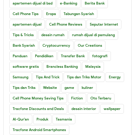
apartemen dijual di bsd
e-Banking
Berita Bank
Cell Phone Tips
Eropa
Tabungan Syariah
apartemen dijual
Cell Phone Reviews
Seputar Internet
Tips & Tricks
desain rumah
rumah dijual di pamulang
Bank Syariah
Cryptocurrency
Our Creations
Panduan
Pendidikan
Transfer Bank
fotografi
software gratis
Brancless Banking
Malaysia
Samsung
Tips And Trick
Tips dan Triks Motor
Energy
Tips dan Triks
Website
game
kuliner
Cell Phone Money Saving Tips
Fiction
Oto Terbaru
Tracfone Discounts and Deals
desain interior
wallpaper
Al-Qur'an
Produk
Tasmania
Tracfone Android Smartphones