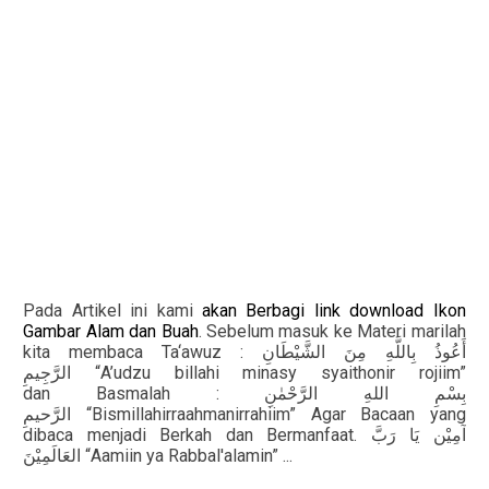
Pada Artikel ini kami
akan Berbagi link download Ikon
Gambar Alam dan Buah
. Sebelum masuk ke Materi marilah
kita membaca Ta‘awuz :
أَعُوذُ
بِاللَّهِ
مِنَ
الشَّيْطَانِ
“A’udzu billahi minasy syaithonir rojiim”
الرَّجِيمِ
dan Basmalah :
بِسْمِ
اللهِ
الرَّحْمٰنِ
“Bismillahirraahmanirrahiim” Agar Bacaan yang
الرَّحيمِ
dibaca menjadi Berkah dan Bermanfaat.
آمِيْن
يَا
رَبَّ
“Aamiin ya Rabbal'alamin” ...
العَالَمِيْنَ