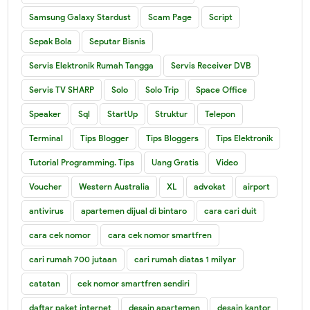
Samsung Galaxy Stardust
Scam Page
Script
Sepak Bola
Seputar Bisnis
Servis Elektronik Rumah Tangga
Servis Receiver DVB
Servis TV SHARP
Solo
Solo Trip
Space Office
Speaker
Sql
StartUp
Struktur
Telepon
Terminal
Tips Blogger
Tips Bloggers
Tips Elektronik
Tutorial Programming. Tips
Uang Gratis
Video
Voucher
Western Australia
XL
advokat
airport
antivirus
apartemen dijual di bintaro
cara cari duit
cara cek nomor
cara cek nomor smartfren
cari rumah 700 jutaan
cari rumah diatas 1 milyar
catatan
cek nomor smartfren sendiri
daftar paket internet
desain apartemen
desain kantor