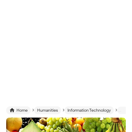
›
›
›

Home
Humanities
Information Technology
Nature