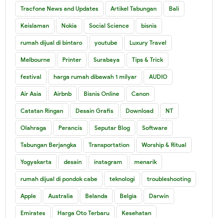
Tracfone News and Updates
Artikel Tabungan
Bali
Keislaman
Nokia
Social Science
bisnis
rumah dijual di bintaro
youtube
Luxury Travel
Melbourne
Printer
Surabaya
Tips & Trick
festival
harga rumah dibawah 1 milyar
AUDIO
Air Asia
Airbnb
Bisnis Online
Canon
Catatan Ringan
Desain Grafis
Download
NT
Olahraga
Perancis
Seputar Blog
Software
Tabungan Berjangka
Transportation
Worship & Ritual
Yogyakarta
desain
instagram
menarik
rumah dijual di pondok cabe
teknologi
troubleshooting
Apple
Australia
Belanda
Belgia
Darwin
Emirates
Harga Oto Terbaru
Kesehatan