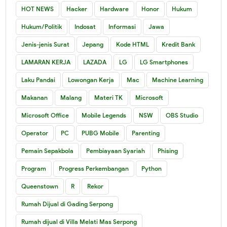
HOT NEWS
Hacker
Hardware
Honor
Hukum
Hukum/Politik
Indosat
Informasi
Jawa
Jenis-jenis Surat
Jepang
Kode HTML
Kredit Bank
LAMARAN KERJA
LAZADA
LG
LG Smartphones
Laku Pandai
Lowongan Kerja
Mac
Machine Learning
Makanan
Malang
Materi TK
Microsoft
Microsoft Office
Mobile Legends
NSW
OBS Studio
Operator
PC
PUBG Mobile
Parenting
Pemain Sepakbola
Pembiayaan Syariah
Phising
Program
Progress Perkembangan
Python
Queenstown
R
Rekor
Rumah Dijual di Gading Serpong
Rumah dijual di Villa Melati Mas Serpong