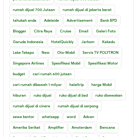
rumah dijual 700 Jutaan
rumah dijual di jakarta barat
tahukah anda
Adelaide
Advertisement
Bank BPD
Blogger
Citra Raya
Cruise
Email
Galeri Foto
Garuda Indonesia
HotelQuickly
Jarkom
Kakadu
Lake Tekapo
New
Oto-Mobil
Servis TV POLYTRON
Singapore Airlines
Spesifikasi Mobil
Spesifikasi Motor
budget
cari rumah 600 jutaan
cari rumah dibawah 1 milyar
halaltrip
harga Mobil
hiburan
ruko dijual
ruko dijual di bsd
ruko disewakan
rumah dijual di cinere
rumah dijual di serpong
sewa kantor
whatsapp
word
Advan
Amerika Serikat
Amplifier
Amsterdam
Bencana