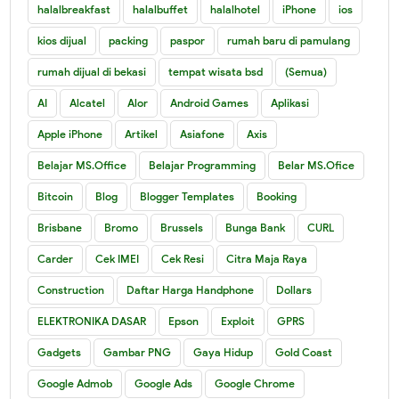
halalbreakfast
halalbuffet
halalhotel
iPhone
ios
kios dijual
packing
paspor
rumah baru di pamulang
rumah dijual di bekasi
tempat wisata bsd
(Semua)
AI
Alcatel
Alor
Android Games
Aplikasi
Apple iPhone
Artikel
Asiafone
Axis
Belajar MS.Office
Belajar Programming
Belar MS.Ofice
Bitcoin
Blog
Blogger Templates
Booking
Brisbane
Bromo
Brussels
Bunga Bank
CURL
Carder
Cek IMEI
Cek Resi
Citra Maja Raya
Construction
Daftar Harga Handphone
Dollars
ELEKTRONIKA DASAR
Epson
Exploit
GPRS
Gadgets
Gambar PNG
Gaya Hidup
Gold Coast
Google Admob
Google Ads
Google Chrome