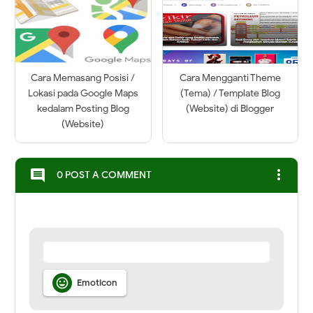
Cara Memasang Posisi /
Cara Mengganti Theme
Lokasi pada Google Maps
(Tema) / Template Blog
kedalam Posting Blog
(Website) di Blogger
(Website)
more_vert
comment
0 POST A COMMENT

Emoticon