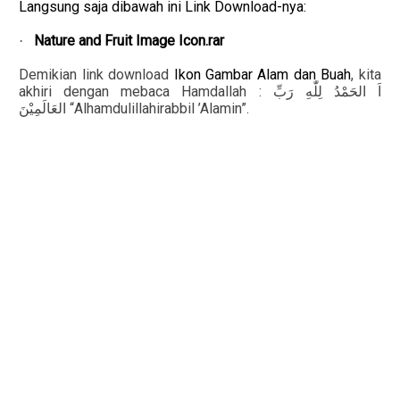
Langsung saja dibawah ini Link Download-nya:
Nature and Fruit Image Icon.rar
·
Demikian link download
Ikon Gambar Alam dan Buah
, kita
akhiri dengan mebaca Hamdallah :
اَ
الحَمْدُ
لِلّٰهِ
رَبِّ
“Alhamdulillahirabbil ’Alamin”.
العَالَمِيْنَ