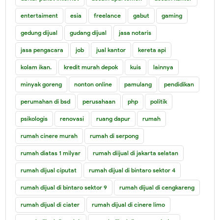
entertaiment
esia
freelance
gabut
gaming
gedung dijual
gudang dijual
jasa notaris
jasa pengacara
job
jual kantor
kereta api
kolam ikan.
kredit murah depok
kuis
lainnya
minyak goreng
nonton online
pamulang
pendidikan
perumahan di bsd
perusahaan
php
politik
psikologis
renovasi
ruang dapur
rumah
rumah cinere murah
rumah di serpong
rumah diatas 1 milyar
rumah diijual di jakarta selatan
rumah dijual ciputat
rumah dijual di bintaro sektor 4
rumah dijual di bintaro sektor 9
rumah dijual di cengkareng
rumah dijual di ciater
rumah dijual di cinere limo