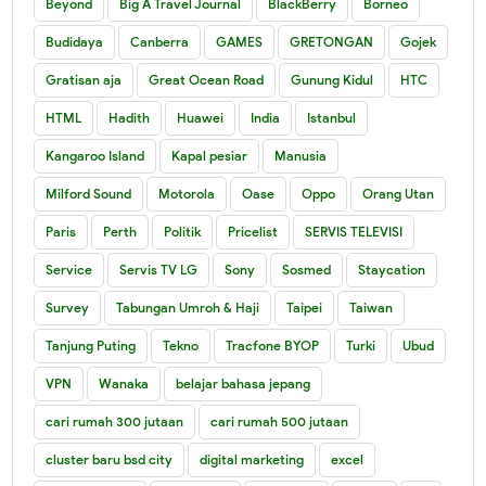
Beyond
Big A Travel Journal
BlackBerry
Borneo
Budidaya
Canberra
GAMES
GRETONGAN
Gojek
Gratisan aja
Great Ocean Road
Gunung Kidul
HTC
HTML
Hadith
Huawei
India
Istanbul
Kangaroo Island
Kapal pesiar
Manusia
Milford Sound
Motorola
Oase
Oppo
Orang Utan
Paris
Perth
Politik
Pricelist
SERVIS TELEVISI
Service
Servis TV LG
Sony
Sosmed
Staycation
Survey
Tabungan Umroh & Haji
Taipei
Taiwan
Tanjung Puting
Tekno
Tracfone BYOP
Turki
Ubud
VPN
Wanaka
belajar bahasa jepang
cari rumah 300 jutaan
cari rumah 500 jutaan
cluster baru bsd city
digital marketing
excel