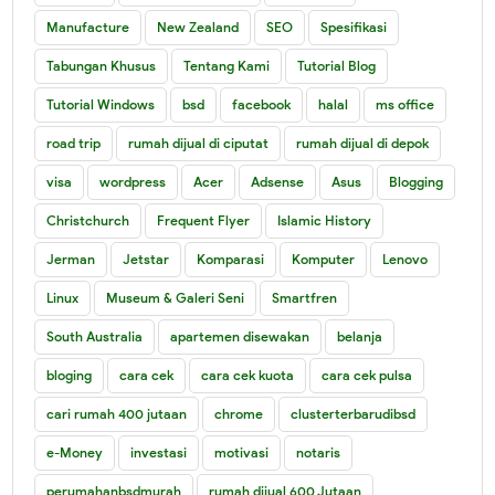
Manufacture
New Zealand
SEO
Spesifikasi
Tabungan Khusus
Tentang Kami
Tutorial Blog
Tutorial Windows
bsd
facebook
halal
ms office
road trip
rumah dijual di ciputat
rumah dijual di depok
visa
wordpress
Acer
Adsense
Asus
Blogging
Christchurch
Frequent Flyer
Islamic History
Jerman
Jetstar
Komparasi
Komputer
Lenovo
Linux
Museum & Galeri Seni
Smartfren
South Australia
apartemen disewakan
belanja
bloging
cara cek
cara cek kuota
cara cek pulsa
cari rumah 400 jutaan
chrome
clusterterbarudibsd
e-Money
investasi
motivasi
notaris
perumahanbsdmurah
rumah dijual 600 Jutaan