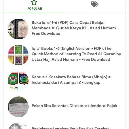
POPULAR
Buku Iqro’ 1-6 (PDF) Cara Cepat Belajar
Membaca Al Qur’an Karya KH. As’ad Humam -
Free Download
Iqra' Books 1-6 (English Version - PDF), The
Quick Method of Learning To Read Al-Quran by
Ustaz Haji As'ad Humam - Free Download
Kamus / Kosakata Bahasa Bima (Mbojo) =
Indonesia dari A sampai Z - Lengkap
Pekan Sita Serentak Direktorat Jenderal Pajak
Penjelasan Lengkap Ilmu Syari'at, Tarekat,