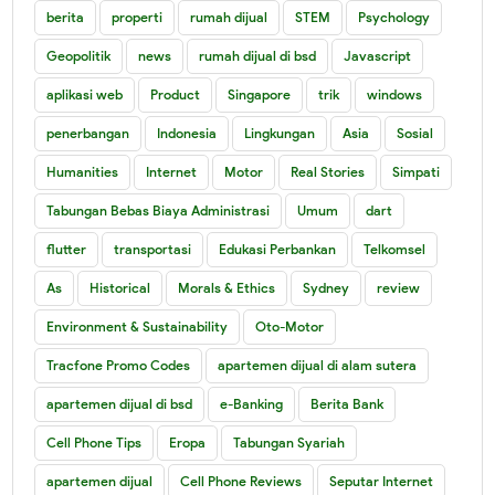
berita
properti
rumah dijual
STEM
Psychology
Geopolitik
news
rumah dijual di bsd
Javascript
aplikasi web
Product
Singapore
trik
windows
penerbangan
Indonesia
Lingkungan
Asia
Sosial
Humanities
Internet
Motor
Real Stories
Simpati
Tabungan Bebas Biaya Administrasi
Umum
dart
flutter
transportasi
Edukasi Perbankan
Telkomsel
As
Historical
Morals & Ethics
Sydney
review
Environment & Sustainability
Oto-Motor
Tracfone Promo Codes
apartemen dijual di alam sutera
apartemen dijual di bsd
e-Banking
Berita Bank
Cell Phone Tips
Eropa
Tabungan Syariah
apartemen dijual
Cell Phone Reviews
Seputar Internet