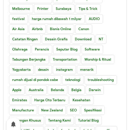
Melbourne
Printer
Surabaya
Tips & Trick
festival
harga rumah dibawah 1 milyar
AUDIO
Air Asia
Airbnb
Bisnis Online
Canon
Catatan Ringan
Desain Grafis
Download
NT
Olahraga
Perancis
Seputar Blog
Software
Tabungan Berjangka
Transportation
Worship & Ritual
Yogyakarta
desain
instagram
menarik
rumah dijual di pondok cabe
teknologi
troubleshooting
Apple
Australia
Belanda
Belgia
Darwin
Emirates
Harga Oto Terbaru
Kesehatan
Manufacture
New Zealand
SEO
Spesifikasi
Tabungan Khusus
Tentang Kami
Tutorial Blog
notifications