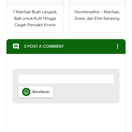
7 Manfaat Buah Langsat,
Fexofenadine – Manfaat,
Baik untuk Kulit Hingga
Dosis, dan Efek Samping
Cegah Penyakit Kronis
more_vert
comment
0 POST A COMMENT

Emoticon