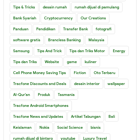
Tips & Tricks
desain rumah
rumah dijual di pamulang
Bank Syariah
Cryptocurrency
Our Creations
Panduan
Pendidikan
Transfer Bank
fotografi
software gratis
Brancless Banking
Malaysia
Samsung
Tips And Trick
Tips dan Triks Motor
Energy
Tips dan Triks
Website
game
kuliner
Cell Phone Money Saving Tips
Fiction
Oto Terbaru
Tracfone Discounts and Deals
desain interior
wallpaper
Al-Qur'an
Produk
Tasmania
Tracfone Android Smartphones
Tracfone News and Updates
Artikel Tabungan
Bali
Keislaman
Nokia
Social Science
bisnis
rumah dijual di bintaro
youtube
Luxury Travel