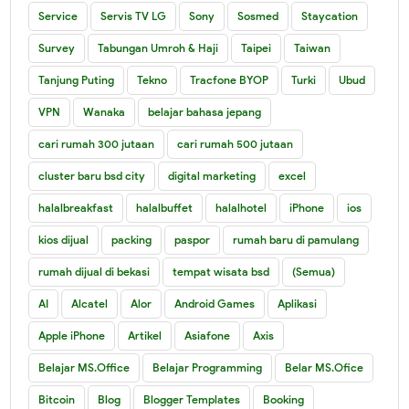
Service
Servis TV LG
Sony
Sosmed
Staycation
Survey
Tabungan Umroh & Haji
Taipei
Taiwan
Tanjung Puting
Tekno
Tracfone BYOP
Turki
Ubud
VPN
Wanaka
belajar bahasa jepang
cari rumah 300 jutaan
cari rumah 500 jutaan
cluster baru bsd city
digital marketing
excel
halalbreakfast
halalbuffet
halalhotel
iPhone
ios
kios dijual
packing
paspor
rumah baru di pamulang
rumah dijual di bekasi
tempat wisata bsd
(Semua)
AI
Alcatel
Alor
Android Games
Aplikasi
Apple iPhone
Artikel
Asiafone
Axis
Belajar MS.Office
Belajar Programming
Belar MS.Ofice
Bitcoin
Blog
Blogger Templates
Booking