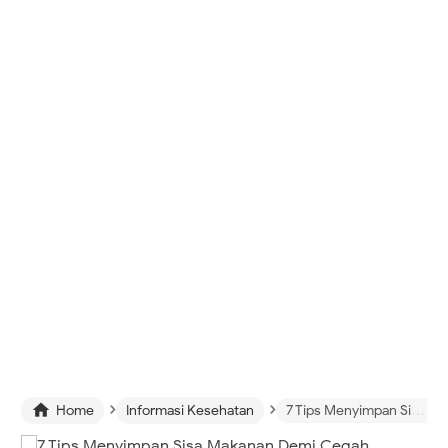
›
›

Home
Informasi Kesehatan
7 Tips Menyimpan Sisa Makanan Demi Cegah Keracunan