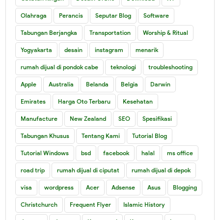
Olahraga
Perancis
Seputar Blog
Software
Tabungan Berjangka
Transportation
Worship & Ritual
Yogyakarta
desain
instagram
menarik
rumah dijual di pondok cabe
teknologi
troubleshooting
Apple
Australia
Belanda
Belgia
Darwin
Emirates
Harga Oto Terbaru
Kesehatan
Manufacture
New Zealand
SEO
Spesifikasi
Tabungan Khusus
Tentang Kami
Tutorial Blog
Tutorial Windows
bsd
facebook
halal
ms office
road trip
rumah dijual di ciputat
rumah dijual di depok
visa
wordpress
Acer
Adsense
Asus
Blogging
Christchurch
Frequent Flyer
Islamic History