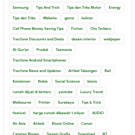
Samsung
Tips And Trick
Tips dan Triks Motor
Energy
Tips dan Triks
Website
game
kuliner
Cell Phone Money Saving Tips
Fiction
Oto Terbaru
Tracfone Discounts and Deals
desain interior
wallpaper
Al-Qur'an
Produk
Tasmania
Tracfone Android Smartphones
Tracfone News and Updates
Artikel Tabungan
Bali
Keislaman
Nokia
Social Science
bisnis
rumah dijual di bintaro
youtube
Luxury Travel
Melbourne
Printer
Surabaya
Tips & Trick
festival
harga rumah dibawah 1 milyar
AUDIO
Air Asia
Airbnb
Bisnis Online
Canon
Catatan Ringan
Desain Grafis
Download
NT