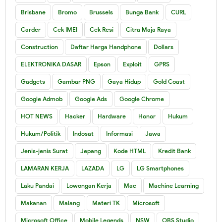
Brisbane
Bromo
Brussels
Bunga Bank
CURL
Carder
Cek IMEI
Cek Resi
Citra Maja Raya
Construction
Daftar Harga Handphone
Dollars
ELEKTRONIKA DASAR
Epson
Exploit
GPRS
Gadgets
Gambar PNG
Gaya Hidup
Gold Coast
Google Admob
Google Ads
Google Chrome
HOT NEWS
Hacker
Hardware
Honor
Hukum
Hukum/Politik
Indosat
Informasi
Jawa
Jenis-jenis Surat
Jepang
Kode HTML
Kredit Bank
LAMARAN KERJA
LAZADA
LG
LG Smartphones
Laku Pandai
Lowongan Kerja
Mac
Machine Learning
Makanan
Malang
Materi TK
Microsoft
Microsoft Office
Mobile Legends
NSW
OBS Studio