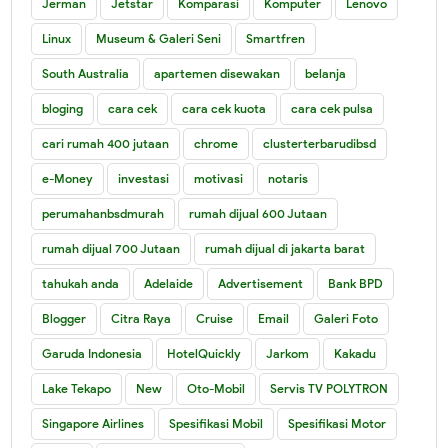
Jerman
Jetstar
Komparasi
Komputer
Lenovo
Linux
Museum & Galeri Seni
Smartfren
South Australia
apartemen disewakan
belanja
bloging
cara cek
cara cek kuota
cara cek pulsa
cari rumah 400 jutaan
chrome
clusterterbarudibsd
e-Money
investasi
motivasi
notaris
perumahanbsdmurah
rumah dijual 600 Jutaan
rumah dijual 700 Jutaan
rumah dijual di jakarta barat
tahukah anda
Adelaide
Advertisement
Bank BPD
Blogger
Citra Raya
Cruise
Email
Galeri Foto
Garuda Indonesia
HotelQuickly
Jarkom
Kakadu
Lake Tekapo
New
Oto-Mobil
Servis TV POLYTRON
Singapore Airlines
Spesifikasi Mobil
Spesifikasi Motor