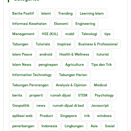
Berita Positif
Islami
Trending
Learning Islam
Informasi Kesehatan
Ekonomi
Engineering
Management
HSE (K3L)
mobil
Teknologi
tips
Tabungan
Tutorials
Inspirasi
Business & Professional
Islam Peace
android
Health & Wellness
tutorial
Islam News
penginapan
Agriculture
Tips dan Trik
Information Technology
Tabungan Harian
Tabungan Perorangan
Analysis & Opinion
Medical
berita
properti
rumah dijual
STEM
Psychology
Geopolitik
news
rumah dijual di bsd
Javascript
aplikasi web
Product
Singapore
trik
windows
penerbangan
Indonesia
Lingkungan
Asia
Sosial