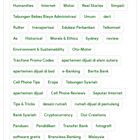
Humanities
Internet
Motor
Real Stories
Simpati
Tabungan Bebas Biaya Administrasi
Umum
dart
flutter
transportasi
Edukasi Perbankan
Telkomsel
As
Historical
Morals & Ethics
Sydney
review
Environment & Sustainability
Oto-Motor
Tracfone Promo Codes
apartemen dijual di alam sutera
apartemen dijual di bsd
e-Banking
Berita Bank
Cell Phone Tips
Eropa
Tabungan Syariah
apartemen dijual
Cell Phone Reviews
Seputar Internet
Tips & Tricks
desain rumah
rumah dijual di pamulang
Bank Syariah
Cryptocurrency
Our Creations
Panduan
Pendidikan
Transfer Bank
fotografi
software gratis
Brancless Banking
Malaysia