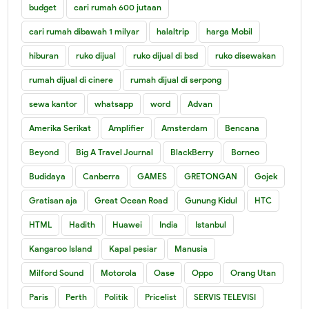
budget
cari rumah 600 jutaan
cari rumah dibawah 1 milyar
halaltrip
harga Mobil
hiburan
ruko dijual
ruko dijual di bsd
ruko disewakan
rumah dijual di cinere
rumah dijual di serpong
sewa kantor
whatsapp
word
Advan
Amerika Serikat
Amplifier
Amsterdam
Bencana
Beyond
Big A Travel Journal
BlackBerry
Borneo
Budidaya
Canberra
GAMES
GRETONGAN
Gojek
Gratisan aja
Great Ocean Road
Gunung Kidul
HTC
HTML
Hadith
Huawei
India
Istanbul
Kangaroo Island
Kapal pesiar
Manusia
Milford Sound
Motorola
Oase
Oppo
Orang Utan
Paris
Perth
Politik
Pricelist
SERVIS TELEVISI