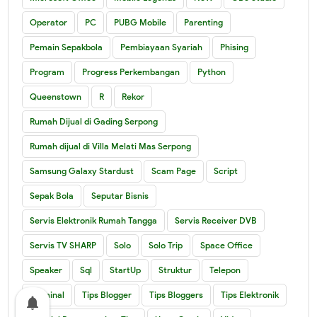
Operator
PC
PUBG Mobile
Parenting
Pemain Sepakbola
Pembiayaan Syariah
Phising
Program
Progress Perkembangan
Python
Queenstown
R
Rekor
Rumah Dijual di Gading Serpong
Rumah dijual di Villa Melati Mas Serpong
Samsung Galaxy Stardust
Scam Page
Script
Sepak Bola
Seputar Bisnis
Servis Elektronik Rumah Tangga
Servis Receiver DVB
Servis TV SHARP
Solo
Solo Trip
Space Office
Speaker
Sql
StartUp
Struktur
Telepon
Terminal
Tips Blogger
Tips Bloggers
Tips Elektronik
notifications