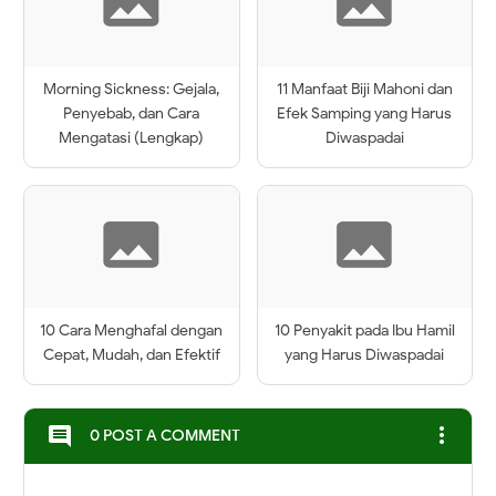
Morning Sickness: Gejala,
11 Manfaat Biji Mahoni dan
Penyebab, dan Cara
Efek Samping yang Harus
Mengatasi (Lengkap)
Diwaspadai
10 Cara Menghafal dengan
10 Penyakit pada Ibu Hamil
Cepat, Mudah, dan Efektif
yang Harus Diwaspadai
more_vert
comment
0 POST A COMMENT