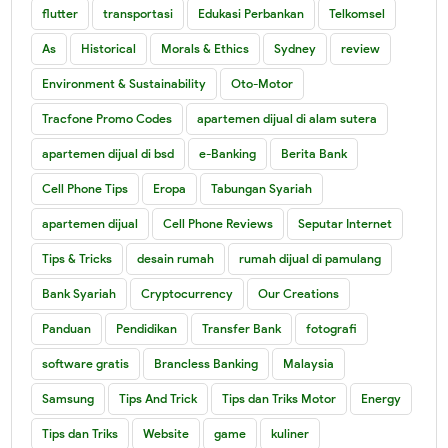
flutter
transportasi
Edukasi Perbankan
Telkomsel
As
Historical
Morals & Ethics
Sydney
review
Environment & Sustainability
Oto-Motor
Tracfone Promo Codes
apartemen dijual di alam sutera
apartemen dijual di bsd
e-Banking
Berita Bank
Cell Phone Tips
Eropa
Tabungan Syariah
apartemen dijual
Cell Phone Reviews
Seputar Internet
Tips & Tricks
desain rumah
rumah dijual di pamulang
Bank Syariah
Cryptocurrency
Our Creations
Panduan
Pendidikan
Transfer Bank
fotografi
software gratis
Brancless Banking
Malaysia
Samsung
Tips And Trick
Tips dan Triks Motor
Energy
Tips dan Triks
Website
game
kuliner