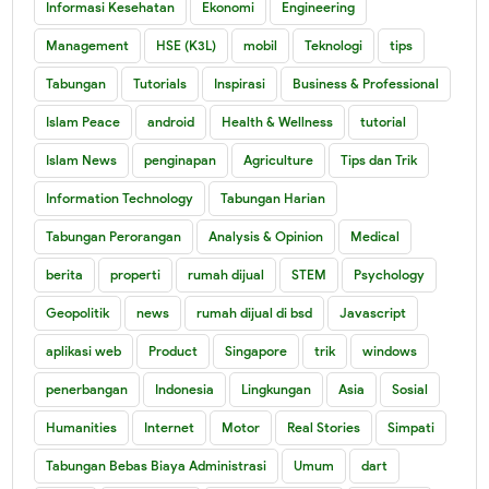
Informasi Kesehatan
Ekonomi
Engineering
Management
HSE (K3L)
mobil
Teknologi
tips
Tabungan
Tutorials
Inspirasi
Business & Professional
Islam Peace
android
Health & Wellness
tutorial
Islam News
penginapan
Agriculture
Tips dan Trik
Information Technology
Tabungan Harian
Tabungan Perorangan
Analysis & Opinion
Medical
berita
properti
rumah dijual
STEM
Psychology
Geopolitik
news
rumah dijual di bsd
Javascript
aplikasi web
Product
Singapore
trik
windows
penerbangan
Indonesia
Lingkungan
Asia
Sosial
Humanities
Internet
Motor
Real Stories
Simpati
Tabungan Bebas Biaya Administrasi
Umum
dart