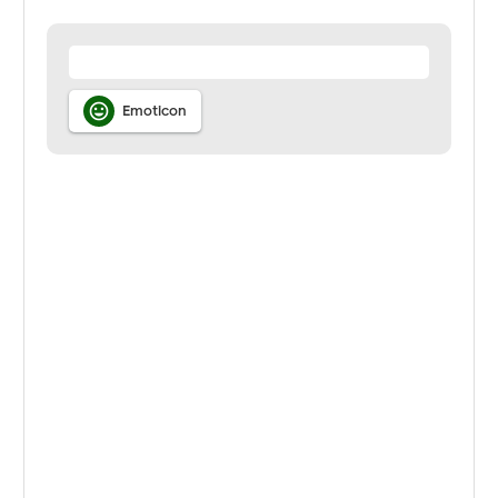

Emoticon