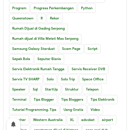
Program
Progress Perkembangan
Python
Queenstown
R
Rekor
Rumah Dijual di Gading Serpong
Rumah dijual di Villa Melati Mas Serpong
Samsung Galaxy Stardust
Scam Page
Script
Sepak Bola
Seputar Bisnis
Servis Elektronik Rumah Tangga
Servis Receiver DVB
Servis TV SHARP
Solo
Solo Trip
Space Office
Speaker
Sql
StartUp
Struktur
Telepon
Terminal
Tips Blogger
Tips Bloggers
Tips Elektronik
Tutorial Programming. Tips
Uang Gratis
Video
Voucher
Western Australia
XL
advokat
airport
notifications
antivirus
apartemen dijual di bintaro
cara cari duit