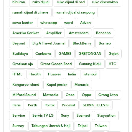
hiburan
ruko dijual
ruko dijual di bsd
ruko disewakan
rumah dijual di cinere
rumah dijual di serpong
sewa kantor
whatsapp
word
Advan
Amerika Serikat
Amplifier
Amsterdam
Bencana
Beyond
Big A Travel Journal
BlackBerry
Borneo
Budidaya
Canberra
GAMES
GRETONGAN
Gojek
Gratisan aja
Great Ocean Road
Gunung Kidul
HTC
HTML
Hadith
Huawei
India
Istanbul
Kangaroo Island
Kapal pesiar
Manusia
Milford Sound
Motorola
Oase
Oppo
Orang Utan
Paris
Perth
Politik
Pricelist
SERVIS TELEVISI
Service
Servis TV LG
Sony
Sosmed
Staycation
Survey
Tabungan Umroh & Haji
Taipei
Taiwan