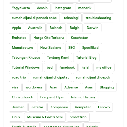
Yogyakarta
desain
instagram
menarik
rumah dijual di pondok cabe
teknologi
troubleshooting
Apple
Australia
Belanda
Belgia
Darwin
Emirates
Harga Oto Terbaru
Kesehatan
Manufacture
New Zealand
SEO
Spesifikasi
Tabungan Khusus
Tentang Kami
Tutorial Blog
Tutorial Windows
bsd
facebook
halal
ms office
road trip
rumah dijual di ciputat
rumah dijual di depok
visa
wordpress
Acer
Adsense
Asus
Blogging
Christchurch
Frequent Flyer
Islamic History
Jerman
Jetstar
Komparasi
Komputer
Lenovo
Linux
Museum & Galeri Seni
Smartfren
South Australia
apartemen disewakan
belanja