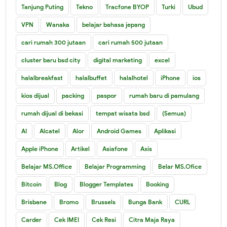
Tanjung Puting
Tekno
Tracfone BYOP
Turki
Ubud
VPN
Wanaka
belajar bahasa jepang
cari rumah 300 jutaan
cari rumah 500 jutaan
cluster baru bsd city
digital marketing
excel
halalbreakfast
halalbuffet
halalhotel
iPhone
ios
kios dijual
packing
paspor
rumah baru di pamulang
rumah dijual di bekasi
tempat wisata bsd
(Semua)
AI
Alcatel
Alor
Android Games
Aplikasi
Apple iPhone
Artikel
Asiafone
Axis
Belajar MS.Office
Belajar Programming
Belar MS.Ofice
Bitcoin
Blog
Blogger Templates
Booking
Brisbane
Bromo
Brussels
Bunga Bank
CURL
Carder
Cek IMEI
Cek Resi
Citra Maja Raya