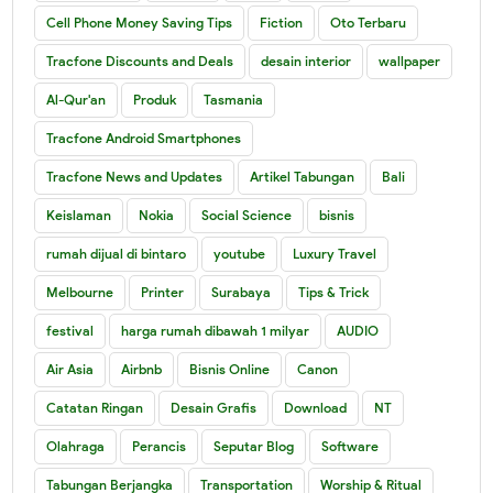
Cell Phone Money Saving Tips
Fiction
Oto Terbaru
Tracfone Discounts and Deals
desain interior
wallpaper
Al-Qur'an
Produk
Tasmania
Tracfone Android Smartphones
Tracfone News and Updates
Artikel Tabungan
Bali
Keislaman
Nokia
Social Science
bisnis
rumah dijual di bintaro
youtube
Luxury Travel
Melbourne
Printer
Surabaya
Tips & Trick
festival
harga rumah dibawah 1 milyar
AUDIO
Air Asia
Airbnb
Bisnis Online
Canon
Catatan Ringan
Desain Grafis
Download
NT
Olahraga
Perancis
Seputar Blog
Software
Tabungan Berjangka
Transportation
Worship & Ritual