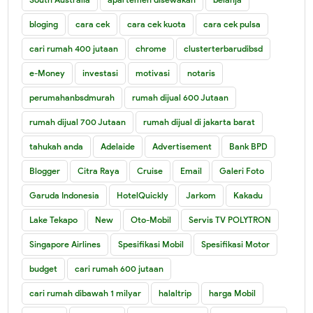
bloging
cara cek
cara cek kuota
cara cek pulsa
cari rumah 400 jutaan
chrome
clusterterbarudibsd
e-Money
investasi
motivasi
notaris
perumahanbsdmurah
rumah dijual 600 Jutaan
rumah dijual 700 Jutaan
rumah dijual di jakarta barat
tahukah anda
Adelaide
Advertisement
Bank BPD
Blogger
Citra Raya
Cruise
Email
Galeri Foto
Garuda Indonesia
HotelQuickly
Jarkom
Kakadu
Lake Tekapo
New
Oto-Mobil
Servis TV POLYTRON
Singapore Airlines
Spesifikasi Mobil
Spesifikasi Motor
budget
cari rumah 600 jutaan
cari rumah dibawah 1 milyar
halaltrip
harga Mobil