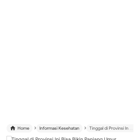
›
›

Home
Informasi Kesehatan
Tinggal di Provinsi Ini Bisa Bikin Panjang Umur