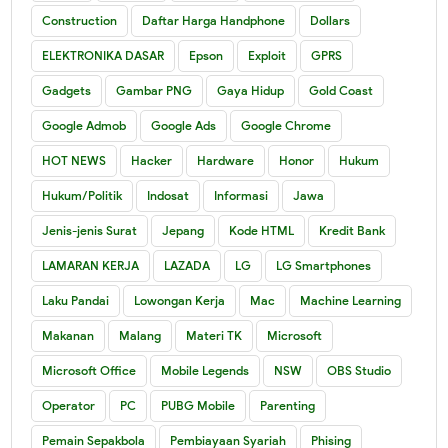
Construction
Daftar Harga Handphone
Dollars
ELEKTRONIKA DASAR
Epson
Exploit
GPRS
Gadgets
Gambar PNG
Gaya Hidup
Gold Coast
Google Admob
Google Ads
Google Chrome
HOT NEWS
Hacker
Hardware
Honor
Hukum
Hukum/Politik
Indosat
Informasi
Jawa
Jenis-jenis Surat
Jepang
Kode HTML
Kredit Bank
LAMARAN KERJA
LAZADA
LG
LG Smartphones
Laku Pandai
Lowongan Kerja
Mac
Machine Learning
Makanan
Malang
Materi TK
Microsoft
Microsoft Office
Mobile Legends
NSW
OBS Studio
Operator
PC
PUBG Mobile
Parenting
Pemain Sepakbola
Pembiayaan Syariah
Phising