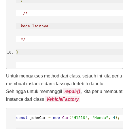
}
/*
  kode lainnya
  */
}
Untuk mengakses method dari class, sejauh ini kita perlu
/* kode lainnya dalam pembuatan class Car, 
membuat instance dari classnya terlebih dahulu.
Sehingga untuk memanggil
repair()
, kita perlu membuat
Motorcycle, dsb. */
instance dari class
VehicleFactory
const
 johnCar 
=
new
Car
(
"H121S"
,
"Honda"
,
4
);