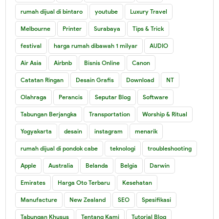
rumah dijual di bintaro
youtube
Luxury Travel
Melbourne
Printer
Surabaya
Tips & Trick
festival
harga rumah dibawah 1 milyar
AUDIO
Air Asia
Airbnb
Bisnis Online
Canon
Catatan Ringan
Desain Grafis
Download
NT
Olahraga
Perancis
Seputar Blog
Software
Tabungan Berjangka
Transportation
Worship & Ritual
Yogyakarta
desain
instagram
menarik
rumah dijual di pondok cabe
teknologi
troubleshooting
Apple
Australia
Belanda
Belgia
Darwin
Emirates
Harga Oto Terbaru
Kesehatan
Manufacture
New Zealand
SEO
Spesifikasi
Tabungan Khusus
Tentang Kami
Tutorial Blog