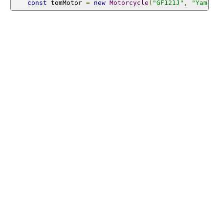
class
VehicleFactory
{
const
 tomMotor 
=
new
Motorcycle
(
"GF121J"
,
"Yamah
 repair
(
vehicles
)
{
    vehicles
.
forEach
(
vehicle 
=>
{
      console
.
log
(
`Kendaraan ${vehicle.licensePl
})
}
}