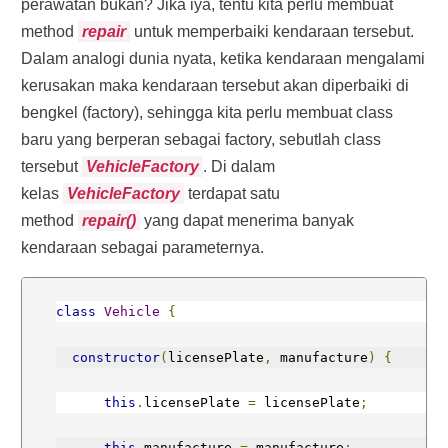
perawatan bukan? Jika iya, tentu kita perlu membuat
method
repair
untuk memperbaiki kendaraan tersebut.
Dalam analogi dunia nyata, ketika kendaraan mengalami
kerusakan maka kendaraan tersebut akan diperbaiki di
bengkel (factory), sehingga kita perlu membuat class
baru yang berperan sebagai factory, sebutlah class
tersebut
VehicleFactory
. Di dalam
kelas
VehicleFactory
terdapat satu
method
repair()
yang dapat menerima banyak
kendaraan sebagai parameternya.
class
Vehicle
{
constructor
(
licensePlate
,
 manufacture
)
{
this
.
licensePlate 
=
 licensePlate
;
this
.
manufacture 
=
 manufacture
;