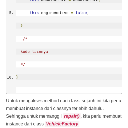
this
.
engineActive 
=
false
;
}
/*
  kode lainnya
  */
}
Untuk mengakses method dari class, sejauh ini kita perlu
/* kode lainnya dalam pembuatan class Car, 
membuat instance dari classnya terlebih dahulu.
Sehingga untuk memanggil
repair()
, kita perlu membuat
Motorcycle, dsb. */
instance dari class
VehicleFactory