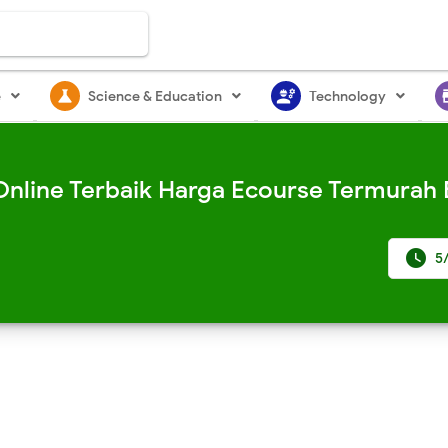
science
engineering
st
e
Science & Education
Technology
 Online Terbaik Harga Ecourse Termurah B

5