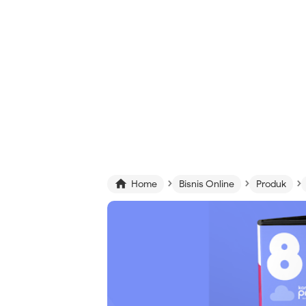
›
›
›

Home
Bisnis Online
Produk