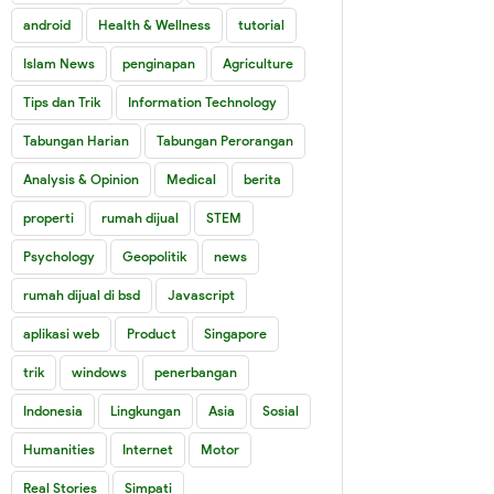
android
Health & Wellness
tutorial
Islam News
penginapan
Agriculture
Tips dan Trik
Information Technology
Tabungan Harian
Tabungan Perorangan
Analysis & Opinion
Medical
berita
properti
rumah dijual
STEM
Psychology
Geopolitik
news
rumah dijual di bsd
Javascript
aplikasi web
Product
Singapore
trik
windows
penerbangan
Indonesia
Lingkungan
Asia
Sosial
Humanities
Internet
Motor
Real Stories
Simpati