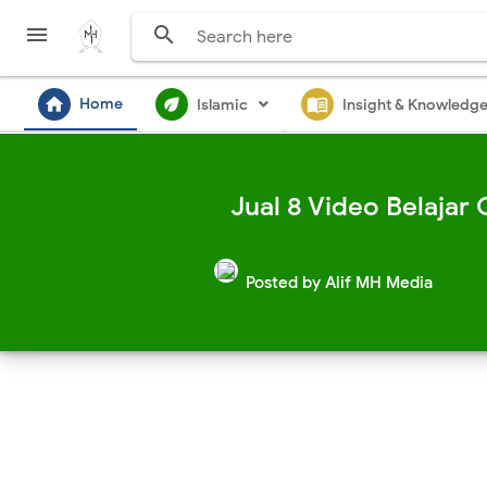


home
ecod
menu_book
Home
Islamic
Insight & Knowledg
Jual 8 Video Belajar
Posted by
Alif MH Media