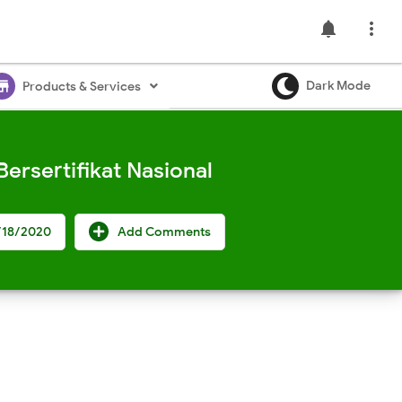
notifications

ore
Dark Mode
Products & Services
ersertifikat Nasional
/18/2020
Add Comments