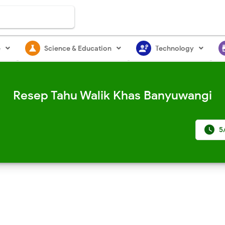
science
engineering
st
e
Science & Education
Technology
Resep Tahu Walik Khas Banyuwangi

5