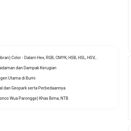
Kode Warna Biru Muda (Prabowo-Gibran) Color - Dalam Hex, RGB, CMYK, HSB, HSL, HSV, LAB, XYZ, YUV, Websafe
emadaman dan Dampak Kerugian
igen Utama di Bumi
l dan Geopark serta Perbedaannya
ronco Wua Parongge) Khas Bima, NTB