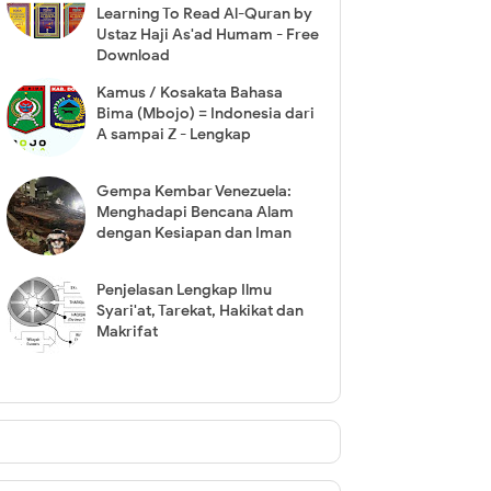
Learning To Read Al-Quran by
Ustaz Haji As'ad Humam - Free
Download
Kamus / Kosakata Bahasa
Bima (Mbojo) = Indonesia dari
A sampai Z - Lengkap
Gempa Kembar Venezuela:
Menghadapi Bencana Alam
dengan Kesiapan dan Iman
Penjelasan Lengkap Ilmu
Syari'at, Tarekat, Hakikat dan
Makrifat