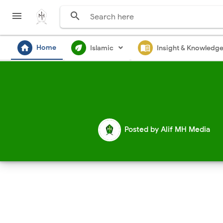


home
ecod
menu_book
Home
Islamic
Insight & Knowledg
Posted by
Alif MH Media