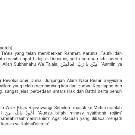
aatuh)
 Ta'ala yang telah memberikan Rahmat, Karunia, Taufik dan
ta masih dapat hidup di Dunia ini, serta semoga kita semua
i Allah Subhanahu Wa Ta'ala.
“Aamiin ya
آمِيْن يَا رَبَّ العَالَمِيْنَ
 Revolusioner Dunia, Junjungan Alam Nabi Besar Sayyidina
allam yang telah membimbing kita dari zaman Kegelapan dan
sangat jelas perbedaan antara Hak dan Bathil serta penuh
Tahu Walik Khas Banyuwangi. Sebelum masuk ke Materi marilah
“A’udzu billahi minasy syaithonir rojiim”
أَعُوذُ بِاللَّهِ مِنَ ال
smillahirraahmanirrahiim” Agar Bacaan yang dibaca menjadi
Aamiin ya Rabbal'alamin” ...