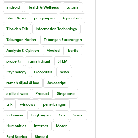
android
Health & Wellness
tutorial
Islam News
penginapan
Agriculture
Tips dan Trik
Information Technology
Tabungan Harian
Tabungan Perorangan
Analysis & Opinion
Medical
berita
properti
rumah dijual
STEM
Psychology
Geopolitik
news
rumah dijual di bsd
Javascript
aplikasi web
Product
Singapore
trik
windows
penerbangan
Indonesia
Lingkungan
Asia
Sosial
Humanities
Internet
Motor
Real Stories
Simpati