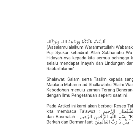
اَلسَّلاَمُ عَلَيْكُمْ وَرَحْمَةُ اللهِ وَبَرَكَاتُه
(Assalamu’alaikum Warahmatullahi Wabarak
Puji Syukur kehadirat Allah Subhanahu Wa
Hidayah-nya kepada kita semua sehingga ki
selalu mendapat Inayah dan Lindungan dar
Rabbal'alamin” ...
Shalawat, Salam serta Taslim kepada sang
Maulana Muhammad Shallawlahu ‘Alaihi Was
Kebodohan menuju zaman Terang Benerang, 
dengan Ilmu Pengetahuan seperti saat ini.
Pada Artikel ini kami akan berbagi Resep 
kita membaca Ta‘awuz :
شَّيْطَانِ الرَّجِيمِ
dan Basmalah :
“Bi
بِسْمِ اللَّهِ الرَّحْمَنِ الرَّحِيم
Berkah dan Bermanfaat.
“
آمِيْن يَا رَبَّ العَالَمِيْنَ