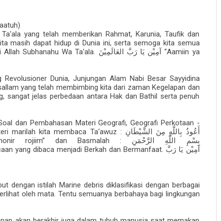
aatuh)
 Ta'ala yang telah memberikan Rahmat, Karunia, Taufik dan
ta masih dapat hidup di Dunia ini, serta semoga kita semua
i Allah Subhanahu Wa Ta'ala.
“Aamiin ya
آمِيْن يَا رَبَّ العَالَمِيْنَ
 Revolusioner Dunia, Junjungan Alam Nabi Besar Sayyidina
allam yang telah membimbing kita dari zaman Kegelapan dan
sangat jelas perbedaan antara Hak dan Bathil serta penuh
 Soal dan Pembahasan Materi Geografi, Geografi Perkotaan -
ri marilah kita membaca Ta‘awuz :
أَعُوذُ بِاللَّهِ مِنَ الشَّيْطَانِ
thonir rojiim” dan Basmalah :
بِسْمِ اللَّهِ الرَّحْمَنِ
acaan yang dibaca menjadi Berkah dan Bermanfaat.
آمِيْن يَا رَبَّ
 dengan istilah Marine debris diklasifikasi dengan berbagai
 terlihat oleh mata. Tentu semuanya berbahaya bagi lingkungan
anan akan berakhir juga dalam tubuh manusia saat memakan