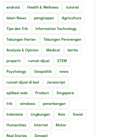
android
Health & Wellness
tutorial
Islam News
penginapan
Agriculture
Tips dan Trik
Information Technology
Tabungan Harian
Tabungan Perorangan
Analysis & Opinion
Medical
berita
properti
rumah dijual
STEM
Psychology
Geopolitik
news
rumah dijual di bsd
Javascript
aplikasi web
Product
Singapore
trik
windows
penerbangan
Indonesia
Lingkungan
Asia
Sosial
Humanities
Internet
Motor
Real Stories
Simpati