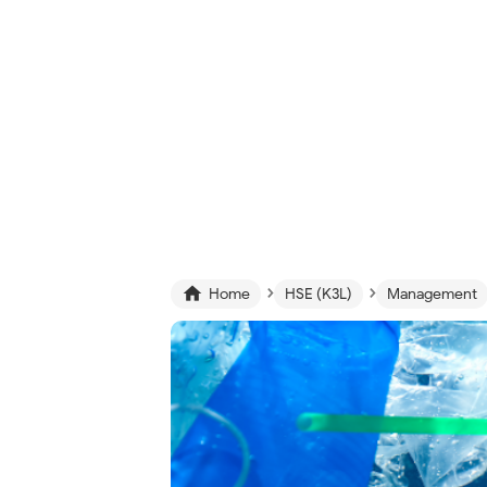
›
›

Home
HSE (K3L)
Management