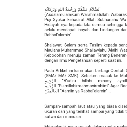
اَلسَّلاَمُ عَلَيْكُمْ وَرَحْمَةُ اللهِ وَبَرَكَاتُه
(Assalamu’alaikum Warahmatullahi Wabarak
Puji Syukur kehadirat Allah Subhanahu Wa
Hidayah-nya kepada kita semua sehingga ki
selalu mendapat Inayah dan Lindungan dar
Rabbal'alamin” ...
Shalawat, Salam serta Taslim kepada sang
Maulana Muhammad Shallawlahu ‘Alaihi Was
Kebodohan menuju zaman Terang Benerang, 
dengan Ilmu Pengetahuan seperti saat ini.
Pada Artikel ini kami akan berbagi Contoh
(SMA/ MA/ SMK). Sebelum masuk ke Mate
“A’udzu billahi minasy syai
الرَّجِيمِ
“Bismillahirraahmanirrahiim” Agar B
الرَّحِيم
“Aamiin ya Rabbal'alamin” ...
العَالَمِيْنَ
Sampah-sampah laut atau yang biasa disebut
ukuran dari yang terlihat sampai yang tidak
satwa dan manusia.
Mikroplastik yang masuk dalam rantai mak