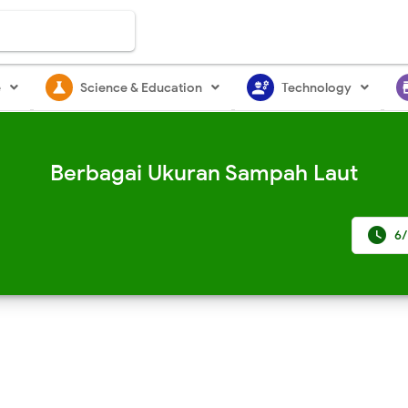
science
engineering
st
e
Science & Education
Technology
Berbagai Ukuran Sampah Laut

6