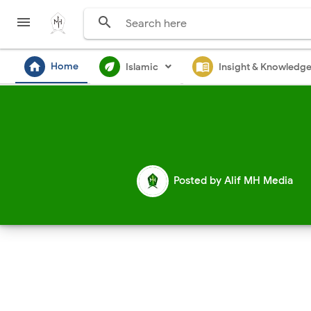


home
ecod
menu_book
Home
Islamic
Insight & Knowledg
Posted by
Alif MH Media