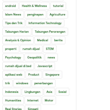
android
Health & Wellness
tutorial
Islam News
penginapan
Agriculture
Tips dan Trik
Information Technology
Tabungan Harian
Tabungan Perorangan
Analysis & Opinion
Medical
berita
properti
rumah dijual
STEM
Psychology
Geopolitik
news
rumah dijual di bsd
Javascript
aplikasi web
Product
Singapore
trik
windows
penerbangan
Indonesia
Lingkungan
Asia
Sosial
Humanities
Internet
Motor
Real Stories
Simpati