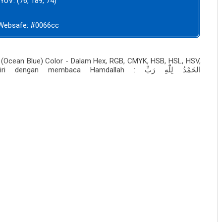
YUV: (76, 189, 74)
Websafe: #0066cc
 (Ocean Blue) Color - Dalam Hex, RGB, CMYK, HSB, HSL, HSV,
khiri dengan membaca Hamdallah :
الحَمْدُ لِلّٰهِ رَبِّ