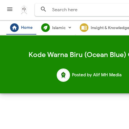


home
ecod
menu_book
Home
Islamic
Insight & Knowledg
Kode Warna Biru (Ocean Blue) 
Posted by
Alif MH Media