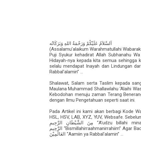
اَلسَّلاَمُ عَلَيْكُمْ وَرَحْمَةُ اللهِ وَبَرَكَاتُه
(Assalamu’alaikum Warahmatullahi Wabarak
Puji Syukur kehadirat Allah Subhanahu Wa
Hidayah-nya kepada kita semua sehingga ki
selalu mendapat Inayah dan Lindungan dar
Rabbal'alamin” ...
Shalawat, Salam serta Taslim kepada sang
Maulana Muhammad Shallawlahu ‘Alaihi Was
Kebodohan menuju zaman Terang Benerang, 
dengan Ilmu Pengetahuan seperti saat ini.
Pada Artikel ini kami akan berbagi Kode W
HSL, HSV, LAB, XYZ, YUV, Websafe. Sebelu
“A’udzu billahi min
مِنَ الشَّيْطَانِ الرَّجِيمِ
“Bismillahirraahmanirrahiim” Agar B
الرَّحِيم
“Aamiin ya Rabbal'alamin” ...
العَالَمِيْنَ