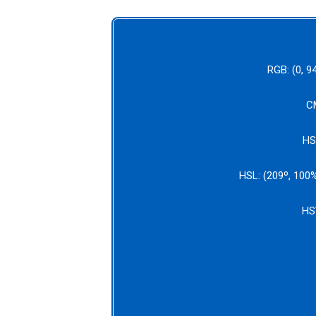
RGB: (0, 9
CM
HS
HSL: (209
º
, 100
HS