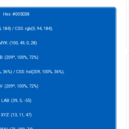
Hex: #005EB8
4, 184) / CSS:
rgb(0, 94, 184);
YK: (100, 49, 0, 28)
B: (209
º
, 100
%
, 72
%
)
%, 36%) / CSS: hsl(209
, 100%, 36%);
V: (
209
º
, 100
%
, 72
%
)
LAB: (39, 5, -55)
XYZ: (13, 11, 47)