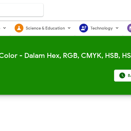
science
engineering
st
e
Science & Education
Technology
Color - Dalam Hex, RGB, CMYK, HSB, HS

8