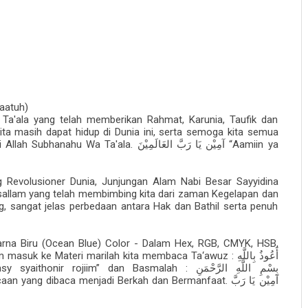
aatuh)
 Ta'ala yang telah memberikan Rahmat, Karunia, Taufik dan
ta masih dapat hidup di Dunia ini, serta semoga kita semua
i Allah Subhanahu Wa Ta'ala.
“Aamiin ya
آمِيْن يَا رَبَّ العَالَمِيْنَ
 Revolusioner Dunia, Junjungan Alam Nabi Besar Sayyidina
allam yang telah membimbing kita dari zaman Kegelapan dan
sangat jelas perbedaan antara Hak dan Bathil serta penuh
arna Biru (Ocean Blue) Color - Dalam Hex, RGB, CMYK, HSB,
m masuk ke Materi marilah kita membaca Ta‘awuz :
أَعُوذُ بِاللَّهِ
asy syaithonir rojiim” dan Basmalah :
بِسْمِ اللَّهِ الرَّحْمَنِ
acaan yang dibaca menjadi Berkah dan Bermanfaat.
آمِيْن يَا رَبَّ