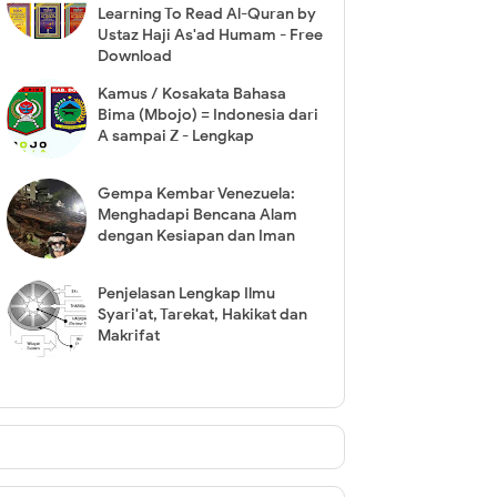
Learning To Read Al-Quran by
Ustaz Haji As'ad Humam - Free
Download
Kamus / Kosakata Bahasa
Bima (Mbojo) = Indonesia dari
A sampai Z - Lengkap
Gempa Kembar Venezuela:
Menghadapi Bencana Alam
dengan Kesiapan dan Iman
Penjelasan Lengkap Ilmu
Syari'at, Tarekat, Hakikat dan
Makrifat