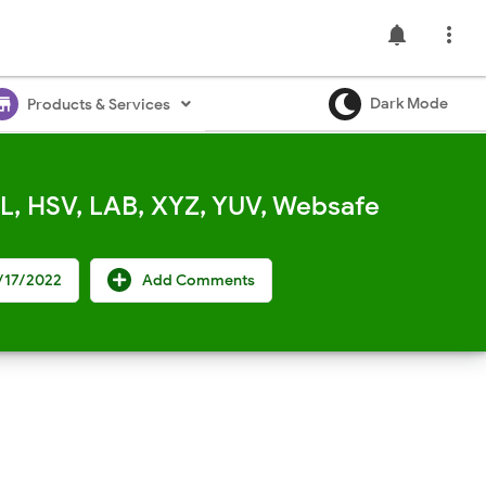
notifications

ore
Dark Mode
Products & Services
L, HSV, LAB, XYZ, YUV, Websafe
/17/2022
Add Comments