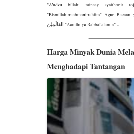
"A'udzu billahi minasy syaithonir
"Bismillahirraahmanirrahiim" Agar Bacaa
العَالَمِيْنَ
"Aamiin ya Rabbal'alamin" ...
Harga Minyak Dunia Mela
Menghadapi Tantangan