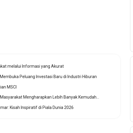
t melalui Informasi yang Akurat
buka Peluang Investasi Baru di Industri Hiburan
tian MSCI
Potongan Tarif Ojol Grab Mulai Juli, Masyarakat Mengharapkan Lebih Banyak Kemudahan
ar: Kisah Inspiratif di Piala Dunia 2026