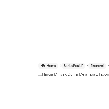
›
›
›

Home
Berita Positif
Ekonomi