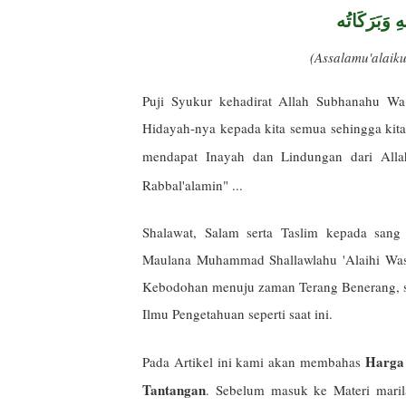
ِ وَبَرَكَاتُه
(Assalamu'alai
Puji Syukur kehadirat Allah Subhanahu Wa
Hidayah-nya kepada kita semua sehingga kita 
mendapat Inayah dan Lindungan dari All
Rabbal'alamin" ...
Shalawat, Salam serta Taslim kepada sang
Maulana Muhammad Shallawlahu 'Alaihi Was
Kebodohan menuju zaman Terang Benerang, san
Ilmu Pengetahuan seperti saat ini.
Harga 
Pada Artikel ini kami akan membahas
Tantangan
. Sebelum masuk ke Materi mari