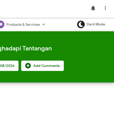
notifications

ore
Dark Mode
Products & Services
ghadapi Tantangan
/08/2026
Add Comments