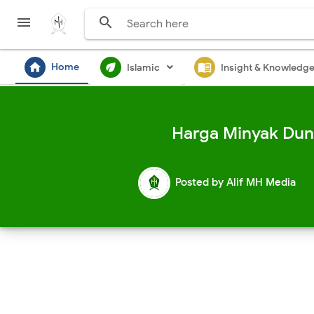


home
ecod
menu_book
Home
Islamic
Insight & Knowledg
Harga Minyak Dun
Posted by
Alif MH Media