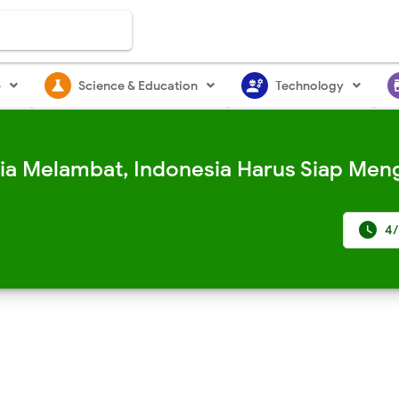
science
engineering
st
e
Science & Education
Technology
ia Melambat, Indonesia Harus Siap Men

4