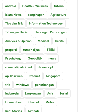
android
Health & Wellness
tutorial
Islam News
penginapan
Agriculture
Tips dan Trik
Information Technology
Tabungan Harian
Tabungan Perorangan
Analysis & Opinion
Medical
berita
properti
rumah dijual
STEM
Psychology
Geopolitik
news
rumah dijual di bsd
Javascript
aplikasi web
Product
Singapore
trik
windows
penerbangan
Indonesia
Lingkungan
Asia
Sosial
Humanities
Internet
Motor
Real Stories
Simpati