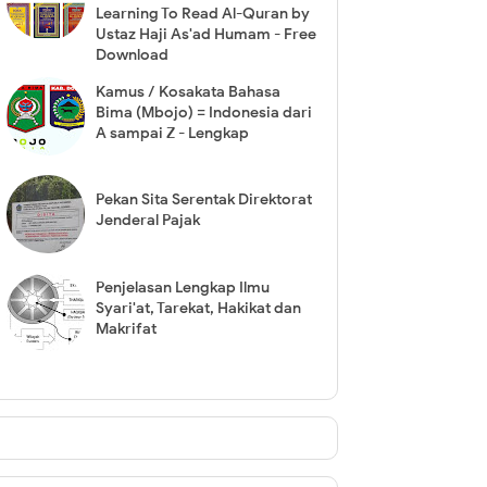
Learning To Read Al-Quran by
Ustaz Haji As'ad Humam - Free
Download
Kamus / Kosakata Bahasa
Bima (Mbojo) = Indonesia dari
A sampai Z - Lengkap
Pekan Sita Serentak Direktorat
Jenderal Pajak
Penjelasan Lengkap Ilmu
Syari'at, Tarekat, Hakikat dan
Makrifat