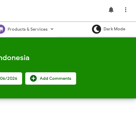
notifications

ore
Dark Mode
Products & Services
Indonesia
/06/2026
Add Comments