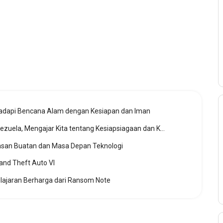
dapi Bencana Alam dengan Kesiapan dan Iman
Gempa Dahsyat Mengguncang Venezuela, Mengajar Kita tentang Kesiapsiagaan dan Ketaqwaan
san Buatan dan Masa Depan Teknologi
and Theft Auto VI
elajaran Berharga dari Ransom Note