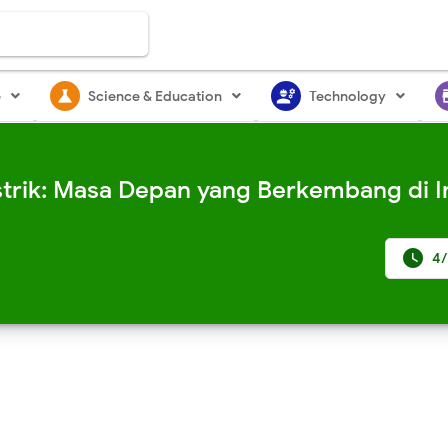
science
engineering
st
e
Science & Education
Technology
strik: Masa Depan yang Berkembang di 

4