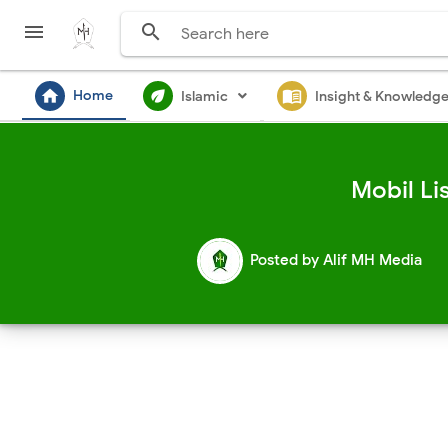


home
ecod
menu_book
Home
Islamic
Insight & Knowledg
Mobil Li
Posted by
Alif MH Media