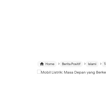
›
›
›

Home
Berita Positif
Islami
T