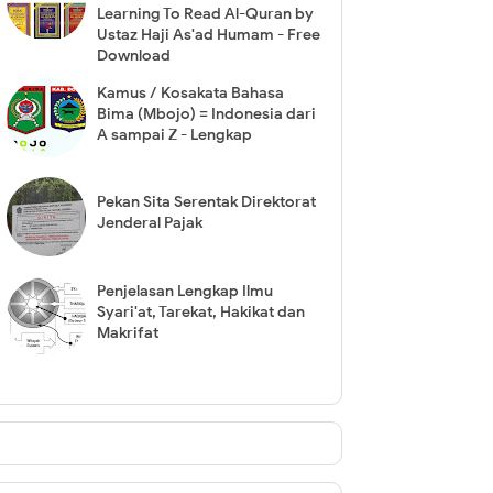
Learning To Read Al-Quran by
Ustaz Haji As'ad Humam - Free
Download
Kamus / Kosakata Bahasa
Bima (Mbojo) = Indonesia dari
A sampai Z - Lengkap
Pekan Sita Serentak Direktorat
Jenderal Pajak
Penjelasan Lengkap Ilmu
Syari'at, Tarekat, Hakikat dan
Makrifat