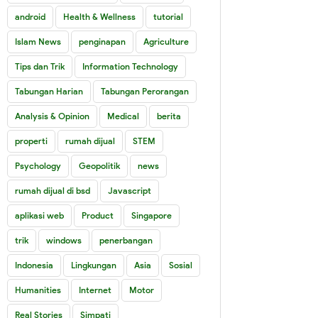
android
Health & Wellness
tutorial
Islam News
penginapan
Agriculture
Tips dan Trik
Information Technology
Tabungan Harian
Tabungan Perorangan
Analysis & Opinion
Medical
berita
properti
rumah dijual
STEM
Psychology
Geopolitik
news
rumah dijual di bsd
Javascript
aplikasi web
Product
Singapore
trik
windows
penerbangan
Indonesia
Lingkungan
Asia
Sosial
Humanities
Internet
Motor
Real Stories
Simpati