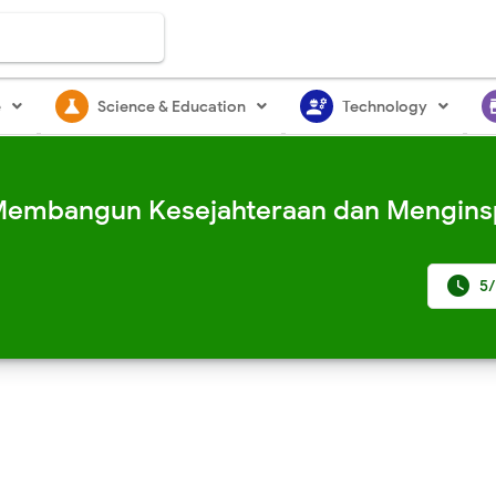
science
engineering
st
e
Science & Education
Technology
 Membangun Kesejahteraan dan Menginsp

5