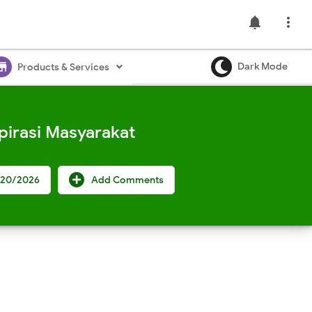
notifications

ore
Dark Mode
Products & Services
irasi Masyarakat
/20/2026
Add Comments