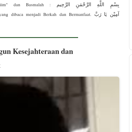
بِسْمِ اللَّهِ الرَّحْمَنِ الرَّحِيم
 rojiim" dan Basmalah :
آمِيْن يَا رَبَّ
n yang dibaca menjadi Berkah dan Bermanfaat.
un Kesejahteraan dan
t