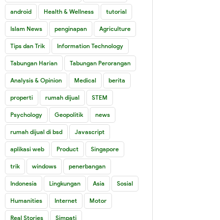
android
Health & Wellness
tutorial
Islam News
penginapan
Agriculture
Tips dan Trik
Information Technology
Tabungan Harian
Tabungan Perorangan
Analysis & Opinion
Medical
berita
properti
rumah dijual
STEM
Psychology
Geopolitik
news
rumah dijual di bsd
Javascript
aplikasi web
Product
Singapore
trik
windows
penerbangan
Indonesia
Lingkungan
Asia
Sosial
Humanities
Internet
Motor
Real Stories
Simpati