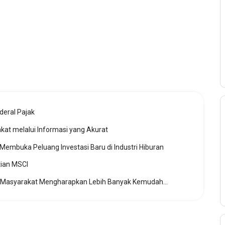
deral Pajak
t melalui Informasi yang Akurat
buka Peluang Investasi Baru di Industri Hiburan
tian MSCI
Potongan Tarif Ojol Grab Mulai Juli, Masyarakat Mengharapkan Lebih Banyak Kemudahan