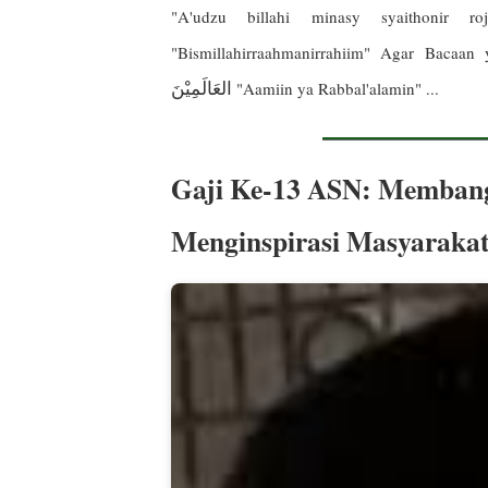
"A'udzu billahi minasy syaithonir
"Bismillahirraahmanirrahiim" Agar Bacaa
العَالَمِيْنَ
"Aamiin ya Rabbal'alamin" ...
Gaji Ke-13 ASN: Membang
Menginspirasi Masyaraka