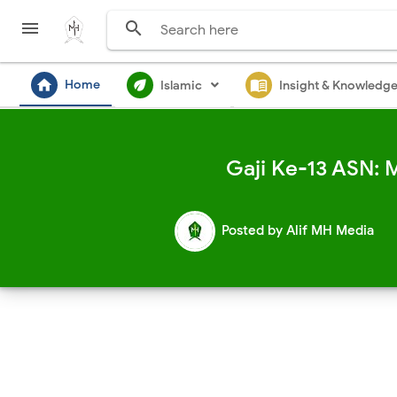


home
ecod
menu_book
Home
Islamic
Insight & Knowledg
Gaji Ke-13 ASN:
Posted by
Alif MH Media