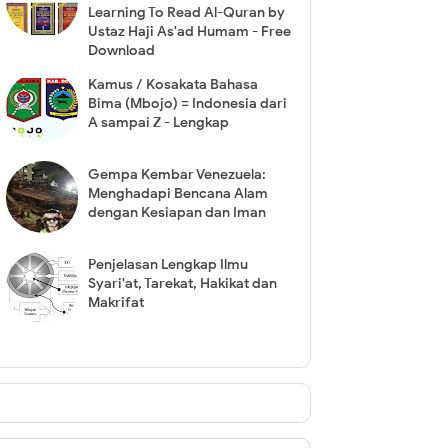
Learning To Read Al-Quran by
Ustaz Haji As'ad Humam - Free
Download
Kamus / Kosakata Bahasa
Bima (Mbojo) = Indonesia dari
A sampai Z - Lengkap
Gempa Kembar Venezuela:
Menghadapi Bencana Alam
dengan Kesiapan dan Iman
Penjelasan Lengkap Ilmu
Syari'at, Tarekat, Hakikat dan
Makrifat