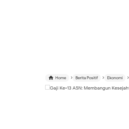
›
›
›

Home
Berita Positif
Ekonomi