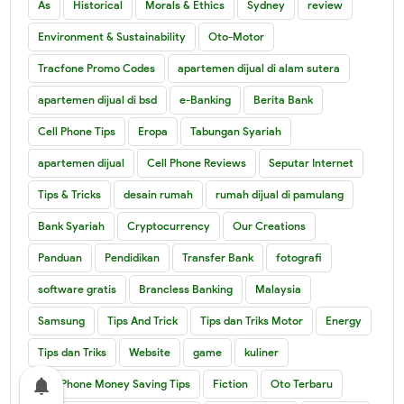
As
Historical
Morals & Ethics
Sydney
review
Environment & Sustainability
Oto-Motor
Tracfone Promo Codes
apartemen dijual di alam sutera
apartemen dijual di bsd
e-Banking
Berita Bank
Cell Phone Tips
Eropa
Tabungan Syariah
apartemen dijual
Cell Phone Reviews
Seputar Internet
Tips & Tricks
desain rumah
rumah dijual di pamulang
Bank Syariah
Cryptocurrency
Our Creations
Panduan
Pendidikan
Transfer Bank
fotografi
software gratis
Brancless Banking
Malaysia
Samsung
Tips And Trick
Tips dan Triks Motor
Energy
Tips dan Triks
Website
game
kuliner
notifications
Cell Phone Money Saving Tips
Fiction
Oto Terbaru