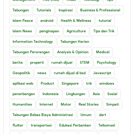
Tabungan
Tutorials
Inspirasi
Business & Professional
Islam Peace
android
Health & Wellness
tutorial
Islam News
penginapan
Agriculture
Tips dan Trik
Information Technology
Tabungan Harian
Tabungan Perorangan
Analysis & Opinion
Medical
berita
properti
rumah dijual
STEM
Psychology
Geopolitik
news
rumah dijual di bsd
Javascript
aplikasi web
Product
Singapore
trik
windows
penerbangan
Indonesia
Lingkungan
Asia
Sosial
Humanities
Internet
Motor
Real Stories
Simpati
Tabungan Bebas Biaya Administrasi
Umum
dart
flutter
transportasi
Edukasi Perbankan
Telkomsel