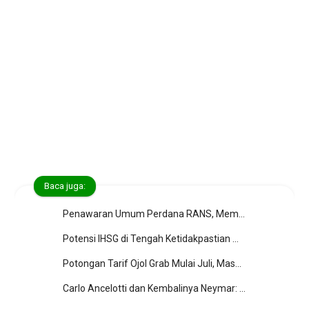
Baca juga:
Penawaran Umum Perdana RANS, Membuka Peluang Investasi Baru di Industri Hiburan
Potensi IHSG di Tengah Ketidakpastian MSCI
Potongan Tarif Ojol Grab Mulai Juli, Masyarakat Mengharapkan Lebih Banyak Kemudahan
Carlo Ancelotti dan Kembalinya Neymar: Kisah Inspiratif di Piala Dunia 2026