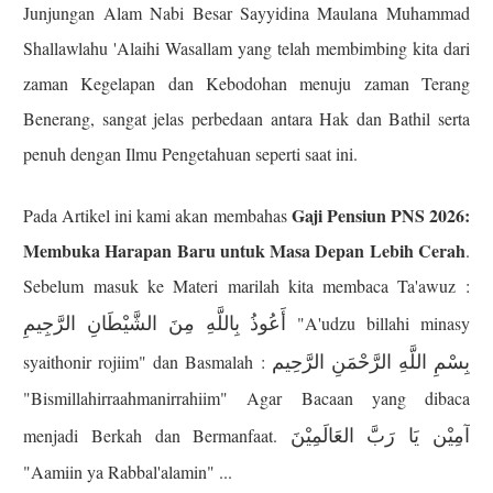
Junjungan Alam Nabi Besar Sayyidina Maulana Muhammad
Shallawlahu 'Alaihi Wasallam yang telah membimbing kita dari
zaman Kegelapan dan Kebodohan menuju zaman Terang
Benerang, sangat jelas perbedaan antara Hak dan Bathil serta
penuh dengan Ilmu Pengetahuan seperti saat ini.
Gaji Pensiun PNS 2026:
Pada Artikel ini kami akan membahas
Membuka Harapan Baru untuk Masa Depan Lebih Cerah
.
Sebelum masuk ke Materi marilah kita membaca Ta'awuz :
أَعُوذُ بِاللَّهِ مِنَ الشَّيْطَانِ الرَّجِيمِ
"A'udzu billahi minasy
بِسْمِ اللَّهِ الرَّحْمَنِ الرَّحِيم
syaithonir rojiim" dan Basmalah :
"Bismillahirraahmanirrahiim" Agar Bacaan yang dibaca
آمِيْن يَا رَبَّ العَالَمِيْنَ
menjadi Berkah dan Bermanfaat.
"Aamiin ya Rabbal'alamin" ...