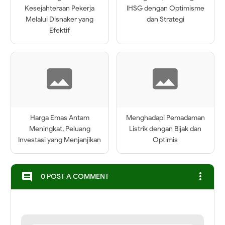
Kesejahteraan Pekerja
IHSG dengan Optimisme
Melalui Disnaker yang
dan Strategi
Efektif
Harga Emas Antam
Menghadapi Pemadaman
Meningkat, Peluang
Listrik dengan Bijak dan
Investasi yang Menjanjikan
Optimis
more_vert
comment
0 POST A COMMENT