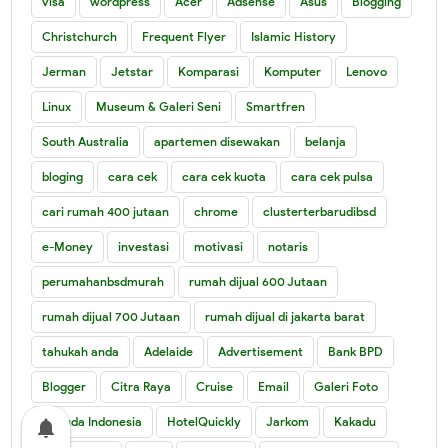
visa
wordpress
Acer
Adsense
Asus
Blogging
Christchurch
Frequent Flyer
Islamic History
Jerman
Jetstar
Komparasi
Komputer
Lenovo
Linux
Museum & Galeri Seni
Smartfren
South Australia
apartemen disewakan
belanja
bloging
cara cek
cara cek kuota
cara cek pulsa
cari rumah 400 jutaan
chrome
clusterterbarudibsd
e-Money
investasi
motivasi
notaris
perumahanbsdmurah
rumah dijual 600 Jutaan
rumah dijual 700 Jutaan
rumah dijual di jakarta barat
tahukah anda
Adelaide
Advertisement
Bank BPD
Blogger
Citra Raya
Cruise
Email
Galeri Foto
Garuda Indonesia
HotelQuickly
Jarkom
Kakadu
notifications