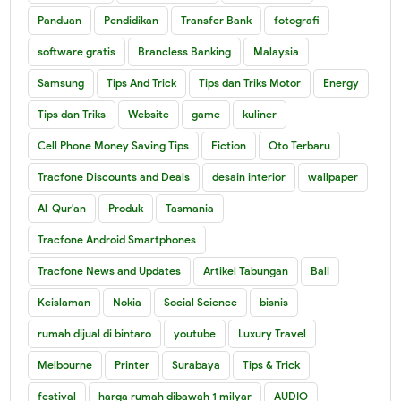
Panduan
Pendidikan
Transfer Bank
fotografi
software gratis
Brancless Banking
Malaysia
Samsung
Tips And Trick
Tips dan Triks Motor
Energy
Tips dan Triks
Website
game
kuliner
Cell Phone Money Saving Tips
Fiction
Oto Terbaru
Tracfone Discounts and Deals
desain interior
wallpaper
Al-Qur'an
Produk
Tasmania
Tracfone Android Smartphones
Tracfone News and Updates
Artikel Tabungan
Bali
Keislaman
Nokia
Social Science
bisnis
rumah dijual di bintaro
youtube
Luxury Travel
Melbourne
Printer
Surabaya
Tips & Trick
festival
harga rumah dibawah 1 milyar
AUDIO