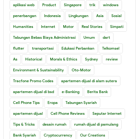
aplikasi web
Product
Singapore
trik
windows
penerbangan
Indonesia
Lingkungan
Asia
Sosial
Humanities
Internet
Motor
Real Stories
Simpati
Tabungan Bebas Biaya Administrasi
Umum
dart
flutter
transportasi
Edukasi Perbankan
Telkomsel
As
Historical
Morals & Ethics
Sydney
review
Environment & Sustainability
Oto-Motor
Tracfone Promo Codes
apartemen dijual di alam sutera
apartemen dijual di bsd
e-Banking
Berita Bank
Cell Phone Tips
Eropa
Tabungan Syariah
apartemen dijual
Cell Phone Reviews
Seputar Internet
Tips & Tricks
desain rumah
rumah dijual di pamulang
Bank Syariah
Cryptocurrency
Our Creations