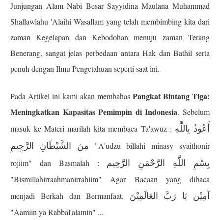
Junjungan Alam Nabi Besar Sayyidina Maulana Muhammad
Shallawlahu 'Alaihi Wasallam yang telah membimbing kita dari
zaman Kegelapan dan Kebodohan menuju zaman Terang
Benerang, sangat jelas perbedaan antara Hak dan Bathil serta
penuh dengan Ilmu Pengetahuan seperti saat ini.
Pangkat Bintang Tiga:
Pada Artikel ini kami akan membahas
Meningkatkan Kapasitas Pemimpin di Indonesia
. Sebelum
أَعُوذُ بِاللَّهِ
masuk ke Materi marilah kita membaca Ta'awuz :
مِنَ الشَّيْطَانِ الرَّجِيمِ
"A'udzu billahi minasy syaithonir
بِسْمِ اللَّهِ الرَّحْمَنِ الرَّحِيم
rojiim" dan Basmalah :
"Bismillahirraahmanirrahiim" Agar Bacaan yang dibaca
آمِيْن يَا رَبَّ العَالَمِيْنَ
menjadi Berkah dan Bermanfaat.
"Aamiin ya Rabbal'alamin" ...