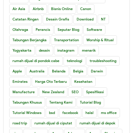
Air Asia
Airbnb
Bisnis Online
Canon
Catatan Ringan
Desain Grafis
Download
NT
Olahraga
Perancis
Seputar Blog
Software
Tabungan Berjangka
Transportation
Worship & Ritual
Yogyakarta
desain
instagram
menarik
rumah dijual di pondok cabe
teknologi
troubleshooting
Apple
Australia
Belanda
Belgia
Darwin
Emirates
Harga Oto Terbaru
Kesehatan
Manufacture
New Zealand
SEO
Spesifikasi
Tabungan Khusus
Tentang Kami
Tutorial Blog
Tutorial Windows
bsd
facebook
halal
ms office
road trip
rumah dijual di ciputat
rumah dijual di depok