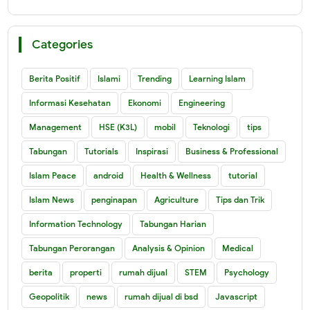
Categories
Berita Positif
Islami
Trending
Learning Islam
Informasi Kesehatan
Ekonomi
Engineering
Management
HSE (K3L)
mobil
Teknologi
tips
Tabungan
Tutorials
Inspirasi
Business & Professional
Islam Peace
android
Health & Wellness
tutorial
Islam News
penginapan
Agriculture
Tips dan Trik
Information Technology
Tabungan Harian
Tabungan Perorangan
Analysis & Opinion
Medical
berita
properti
rumah dijual
STEM
Psychology
Geopolitik
news
rumah dijual di bsd
Javascript