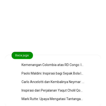
Baca juga:
Kemenangan Colombia atas RD Congo: Inspirasi dari Gol Daniel Muñoz
Paolo Maldini: Inspirasi bagi Sepak Bola Italia
Carlo Ancelotti dan Kembalinya Neymar: Kisah Inspiratif di Piala Dunia 2026
Inspirasi dari Perjalanan Yaqut Cholil Qoumas
Mark Rutte: Upaya Mengatasi Tantangan NATO dalam Dinamika Geopolitik Modern