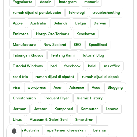
Yogyakarta
desain
instagram
menarik
rumah dijual di pondok cabe
teknologi
troubleshooting
Apple
Australia
Belanda
Belgia
Darwin
Emirates
Harga Oto Terbaru
Kesehatan
Manufacture
New Zealand
SEO
Spesifikasi
Tabungan Khusus
Tentang Kami
Tutorial Blog
Tutorial Windows
bsd
facebook
halal
ms office
road trip
rumah dijual di ciputat
rumah dijual di depok
visa
wordpress
Acer
Adsense
Asus
Blogging
Christchurch
Frequent Flyer
Islamic History
Jerman
Jetstar
Komparasi
Komputer
Lenovo
Linux
Museum & Galeri Seni
Smartfren
notifications
South Australia
apartemen disewakan
belanja