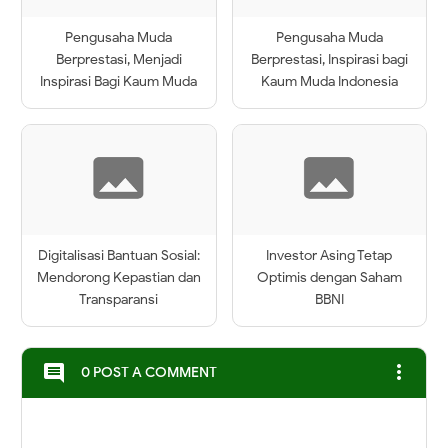
Pengusaha Muda
Pengusaha Muda
Berprestasi, Menjadi
Berprestasi, Inspirasi bagi
Inspirasi Bagi Kaum Muda
Kaum Muda Indonesia
Digitalisasi Bantuan Sosial:
Investor Asing Tetap
Mendorong Kepastian dan
Optimis dengan Saham
Transparansi
BBNI
more_vert
comment
0 POST A COMMENT