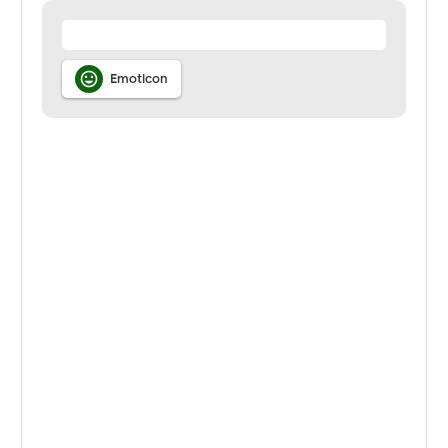

Emoticon