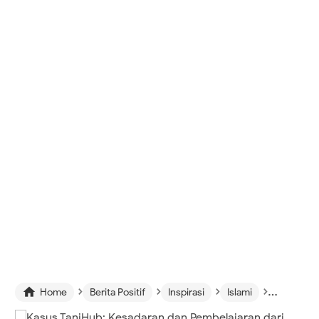
›
›
›
›

Home
Berita Positif
Inspirasi
Islami
Trending