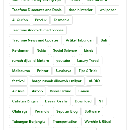
Tracfone Discounts and Deals
desain interior
wallpaper
Al-Qur'an
Produk
Tasmania
Tracfone Android Smartphones
Tracfone News and Updates
Artikel Tabungan
Bali
Keislaman
Nokia
Social Science
bisnis
rumah dijual di bintaro
youtube
Luxury Travel
Melbourne
Printer
Surabaya
Tips & Trick
festival
harga rumah dibawah 1 milyar
AUDIO
Air Asia
Airbnb
Bisnis Online
Canon
Catatan Ringan
Desain Grafis
Download
NT
Olahraga
Perancis
Seputar Blog
Software
Tabungan Berjangka
Transportation
Worship & Ritual