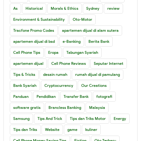
As
Historical
Morals & Ethics
Sydney
review
Environment & Sustainability
Oto-Motor
Tracfone Promo Codes
apartemen dijual di alam sutera
apartemen dijual di bsd
e-Banking
Berita Bank
Cell Phone Tips
Eropa
Tabungan Syariah
apartemen dijual
Cell Phone Reviews
Seputar Internet
Tips & Tricks
desain rumah
rumah dijual di pamulang
Bank Syariah
Cryptocurrency
Our Creations
Panduan
Pendidikan
Transfer Bank
fotografi
software gratis
Brancless Banking
Malaysia
Samsung
Tips And Trick
Tips dan Triks Motor
Energy
Tips dan Triks
Website
game
kuliner
Cell Phone Money Saving Tips
Fiction
Oto Terbaru