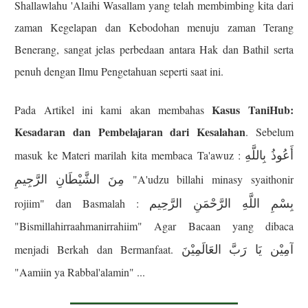
Shallawlahu 'Alaihi Wasallam yang telah membimbing kita dari
zaman Kegelapan dan Kebodohan menuju zaman Terang
Benerang, sangat jelas perbedaan antara Hak dan Bathil serta
penuh dengan Ilmu Pengetahuan seperti saat ini.
Kasus TaniHub:
Pada Artikel ini kami akan membahas
Kesadaran dan Pembelajaran dari Kesalahan
. Sebelum
أَعُوذُ بِاللَّهِ
masuk ke Materi marilah kita membaca Ta'awuz :
مِنَ الشَّيْطَانِ الرَّجِيمِ
"A'udzu billahi minasy syaithonir
بِسْمِ اللَّهِ الرَّحْمَنِ الرَّحِيم
rojiim" dan Basmalah :
"Bismillahirraahmanirrahiim" Agar Bacaan yang dibaca
آمِيْن يَا رَبَّ العَالَمِيْنَ
menjadi Berkah dan Bermanfaat.
"Aamiin ya Rabbal'alamin" ...