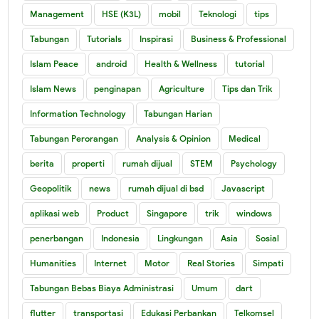
Management
HSE (K3L)
mobil
Teknologi
tips
Tabungan
Tutorials
Inspirasi
Business & Professional
Islam Peace
android
Health & Wellness
tutorial
Islam News
penginapan
Agriculture
Tips dan Trik
Information Technology
Tabungan Harian
Tabungan Perorangan
Analysis & Opinion
Medical
berita
properti
rumah dijual
STEM
Psychology
Geopolitik
news
rumah dijual di bsd
Javascript
aplikasi web
Product
Singapore
trik
windows
penerbangan
Indonesia
Lingkungan
Asia
Sosial
Humanities
Internet
Motor
Real Stories
Simpati
Tabungan Bebas Biaya Administrasi
Umum
dart
flutter
transportasi
Edukasi Perbankan
Telkomsel