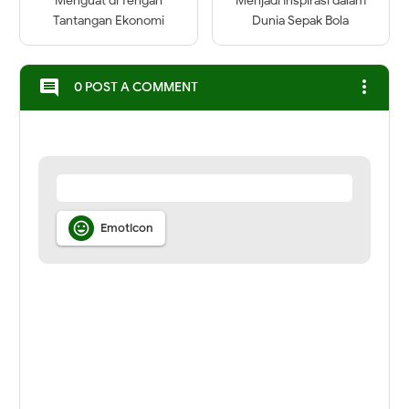
Menguat di Tengah
Menjadi Inspirasi dalam
Tantangan Ekonomi
Dunia Sepak Bola
more_vert
comment
0 POST A COMMENT

Emoticon