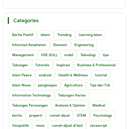
Categories
Berita Positif
Islami
Trending
Learning Islam
Informasi Kesehatan
Ekonomi
Engineering
Management
HSE (K3L)
mobil
Teknologi
tips
Tabungan
Tutorials
Inspirasi
Business & Professional
Islam Peace
android
Health & Wellness
tutorial
Islam News
penginapan
Agriculture
Tips dan Trik
Information Technology
Tabungan Harian
Tabungan Perorangan
Analysis & Opinion
Medical
berita
properti
rumah dijual
STEM
Psychology
Geopolitik
news
rumah dijual di bsd
Javascript