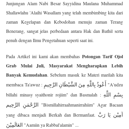
Junjungan Alam Nabi Besar Sayyidina Maulana Muhammad
Shallawlahu 'Alaihi Wasallam yang telah membimbing kita dari
zaman Kegelapan dan Kebodohan menuju zaman Terang
Benerang, sangat jelas perbedaan antara Hak dan Bathil serta
penuh dengan Ilmu Pengetahuan seperti saat ini.
Potongan Tarif Ojol
Pada Artikel ini kami akan membahas
Grab Mulai Juli, Masyarakat Mengharapkan Lebih
Banyak Kemudahan
. Sebelum masuk ke Materi marilah kita
أَعُوذُ بِاللَّهِ مِنَ الشَّيْطَانِ الرَّجِيمِ
membaca Ta'awuz :
"A'udzu
بِسْمِ اللَّهِ
billahi minasy syaithonir rojiim" dan Basmalah :
الرَّحْمَنِ الرَّحِيم
"Bismillahirraahmanirrahiim" Agar Bacaan
آمِيْن يَا رَبَّ
yang dibaca menjadi Berkah dan Bermanfaat.
العَالَمِيْنَ
"Aamiin ya Rabbal'alamin" ...