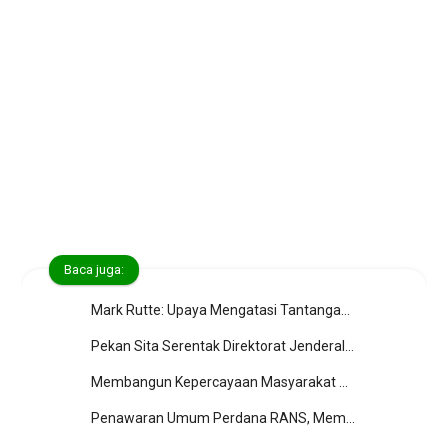
Baca juga:
Mark Rutte: Upaya Mengatasi Tantangan NATO dalam Dinamika Geopolitik Modern
Pekan Sita Serentak Direktorat Jenderal Pajak
Membangun Kepercayaan Masyarakat melalui Informasi yang Akurat
Penawaran Umum Perdana RANS, Membuka Peluang Investasi Baru di Industri Hiburan