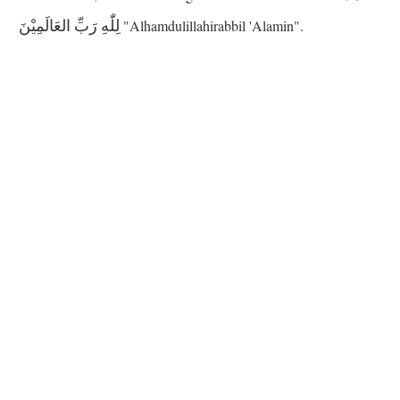
لِلّٰهِ رَبِّ العَالَمِيْنَ
"Alhamdulillahirabbil 'Alamin".