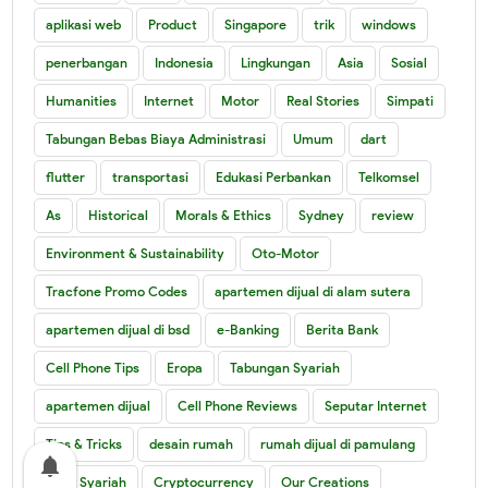
aplikasi web
Product
Singapore
trik
windows
penerbangan
Indonesia
Lingkungan
Asia
Sosial
Humanities
Internet
Motor
Real Stories
Simpati
Tabungan Bebas Biaya Administrasi
Umum
dart
flutter
transportasi
Edukasi Perbankan
Telkomsel
As
Historical
Morals & Ethics
Sydney
review
Environment & Sustainability
Oto-Motor
Tracfone Promo Codes
apartemen dijual di alam sutera
apartemen dijual di bsd
e-Banking
Berita Bank
Cell Phone Tips
Eropa
Tabungan Syariah
apartemen dijual
Cell Phone Reviews
Seputar Internet
Tips & Tricks
desain rumah
rumah dijual di pamulang
notifications
Bank Syariah
Cryptocurrency
Our Creations