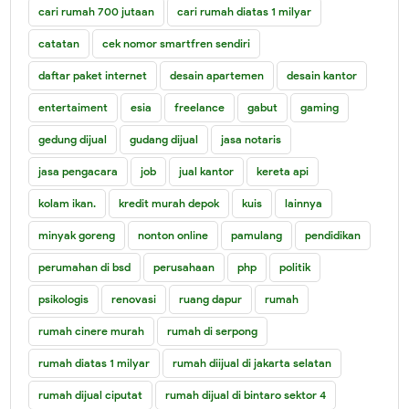
cari rumah 700 jutaan
cari rumah diatas 1 milyar
catatan
cek nomor smartfren sendiri
daftar paket internet
desain apartemen
desain kantor
entertaiment
esia
freelance
gabut
gaming
gedung dijual
gudang dijual
jasa notaris
jasa pengacara
job
jual kantor
kereta api
kolam ikan.
kredit murah depok
kuis
lainnya
minyak goreng
nonton online
pamulang
pendidikan
perumahan di bsd
perusahaan
php
politik
psikologis
renovasi
ruang dapur
rumah
rumah cinere murah
rumah di serpong
rumah diatas 1 milyar
rumah diijual di jakarta selatan
rumah dijual ciputat
rumah dijual di bintaro sektor 4