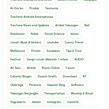
Al-Qur'an
Produk
Tasmania
Tracfone Android Smartphones
Tracfone News and Updates
Artikel Tabungan
Bali
Keislaman
Nokia
Social Science
bisnis
rumah dijual di bintaro
youtube
Luxury Travel
Melbourne
Printer
Surabaya
Tips & Trick
festival
harga rumah dibawah 1 milyar
AUDIO
Air Asia
Airbnb
Bisnis Online
Canon
Catatan Ringan
Desain Grafis
Download
NT
Olahraga
Perancis
Seputar Blog
Software
Tabungan Berjangka
Transportation
Worship & Ritual
Yogyakarta
desain
instagram
menarik