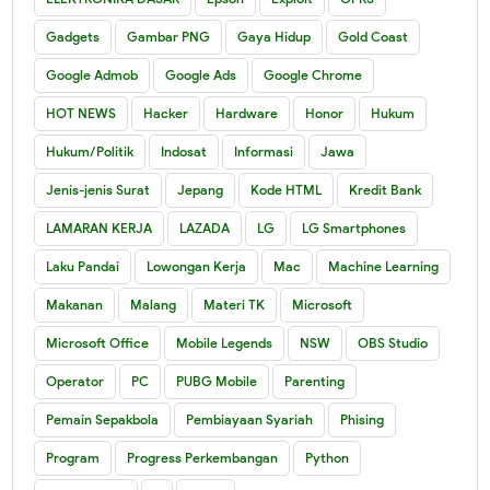
Gadgets
Gambar PNG
Gaya Hidup
Gold Coast
Google Admob
Google Ads
Google Chrome
HOT NEWS
Hacker
Hardware
Honor
Hukum
Hukum/Politik
Indosat
Informasi
Jawa
Jenis-jenis Surat
Jepang
Kode HTML
Kredit Bank
LAMARAN KERJA
LAZADA
LG
LG Smartphones
Laku Pandai
Lowongan Kerja
Mac
Machine Learning
Makanan
Malang
Materi TK
Microsoft
Microsoft Office
Mobile Legends
NSW
OBS Studio
Operator
PC
PUBG Mobile
Parenting
Pemain Sepakbola
Pembiayaan Syariah
Phising
Program
Progress Perkembangan
Python