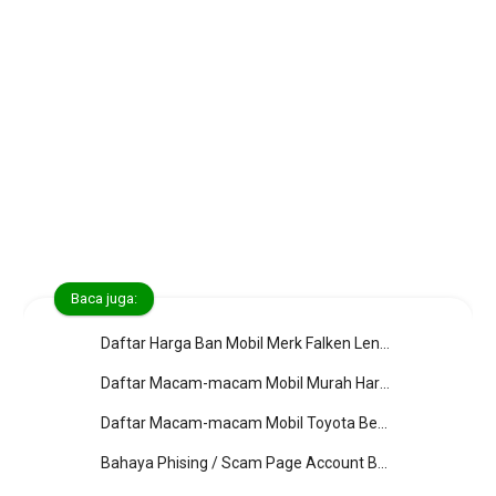
Baca juga:
Daftar Harga Ban Mobil Merk Falken Lengkap (Ban Baru)
Daftar Macam-macam Mobil Murah Harga Mulai dari 10 Juta s/d 20 Jutaan
Daftar Macam-macam Mobil Toyota Bekas Harga dibawah 100 Juta
Bahaya Phising / Scam Page Account Banking