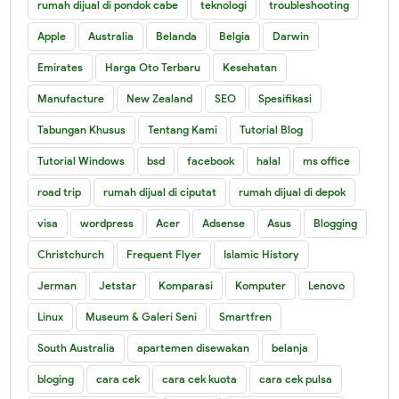
rumah dijual di pondok cabe
teknologi
troubleshooting
Apple
Australia
Belanda
Belgia
Darwin
Emirates
Harga Oto Terbaru
Kesehatan
Manufacture
New Zealand
SEO
Spesifikasi
Tabungan Khusus
Tentang Kami
Tutorial Blog
Tutorial Windows
bsd
facebook
halal
ms office
road trip
rumah dijual di ciputat
rumah dijual di depok
visa
wordpress
Acer
Adsense
Asus
Blogging
Christchurch
Frequent Flyer
Islamic History
Jerman
Jetstar
Komparasi
Komputer
Lenovo
Linux
Museum & Galeri Seni
Smartfren
South Australia
apartemen disewakan
belanja
bloging
cara cek
cara cek kuota
cara cek pulsa