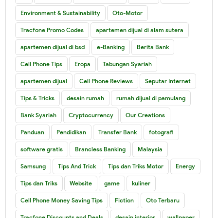
Environment & Sustainability
Oto-Motor
Tracfone Promo Codes
apartemen dijual di alam sutera
apartemen dijual di bsd
e-Banking
Berita Bank
Cell Phone Tips
Eropa
Tabungan Syariah
apartemen dijual
Cell Phone Reviews
Seputar Internet
Tips & Tricks
desain rumah
rumah dijual di pamulang
Bank Syariah
Cryptocurrency
Our Creations
Panduan
Pendidikan
Transfer Bank
fotografi
software gratis
Brancless Banking
Malaysia
Samsung
Tips And Trick
Tips dan Triks Motor
Energy
Tips dan Triks
Website
game
kuliner
Cell Phone Money Saving Tips
Fiction
Oto Terbaru
Tracfone Discounts and Deals
desain interior
wallpaper