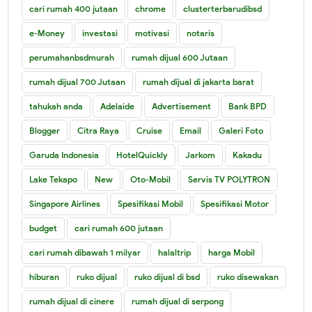
cari rumah 400 jutaan
chrome
clusterterbarudibsd
e-Money
investasi
motivasi
notaris
perumahanbsdmurah
rumah dijual 600 Jutaan
rumah dijual 700 Jutaan
rumah dijual di jakarta barat
tahukah anda
Adelaide
Advertisement
Bank BPD
Blogger
Citra Raya
Cruise
Email
Galeri Foto
Garuda Indonesia
HotelQuickly
Jarkom
Kakadu
Lake Tekapo
New
Oto-Mobil
Servis TV POLYTRON
Singapore Airlines
Spesifikasi Mobil
Spesifikasi Motor
budget
cari rumah 600 jutaan
cari rumah dibawah 1 milyar
halaltrip
harga Mobil
hiburan
ruko dijual
ruko dijual di bsd
ruko disewakan
rumah dijual di cinere
rumah dijual di serpong