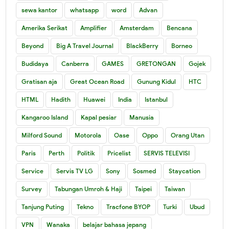
sewa kantor
whatsapp
word
Advan
Amerika Serikat
Amplifier
Amsterdam
Bencana
Beyond
Big A Travel Journal
BlackBerry
Borneo
Budidaya
Canberra
GAMES
GRETONGAN
Gojek
Gratisan aja
Great Ocean Road
Gunung Kidul
HTC
HTML
Hadith
Huawei
India
Istanbul
Kangaroo Island
Kapal pesiar
Manusia
Milford Sound
Motorola
Oase
Oppo
Orang Utan
Paris
Perth
Politik
Pricelist
SERVIS TELEVISI
Service
Servis TV LG
Sony
Sosmed
Staycation
Survey
Tabungan Umroh & Haji
Taipei
Taiwan
Tanjung Puting
Tekno
Tracfone BYOP
Turki
Ubud
VPN
Wanaka
belajar bahasa jepang