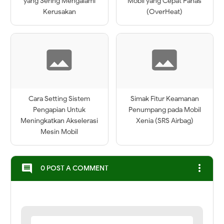
yang Sering Mengalami
Mobil yang Cepat Panas
Kerusakan
(OverHeat)
Cara Setting Sistem
Simak Fitur Keamanan
Pengapian Untuk
Penumpang pada Mobil
Meningkatkan Akselerasi
Xenia (SRS Airbag)
Mesin Mobil
more_vert
comment
0 POST A COMMENT