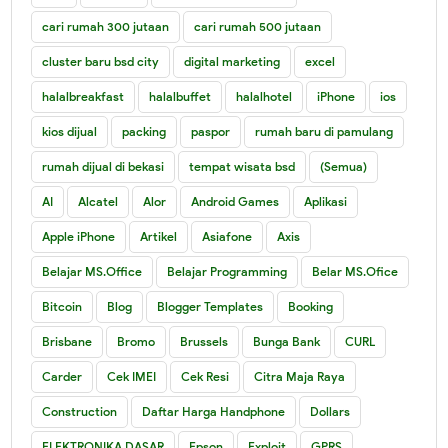
cari rumah 300 jutaan
cari rumah 500 jutaan
cluster baru bsd city
digital marketing
excel
halalbreakfast
halalbuffet
halalhotel
iPhone
ios
kios dijual
packing
paspor
rumah baru di pamulang
rumah dijual di bekasi
tempat wisata bsd
(Semua)
AI
Alcatel
Alor
Android Games
Aplikasi
Apple iPhone
Artikel
Asiafone
Axis
Belajar MS.Office
Belajar Programming
Belar MS.Ofice
Bitcoin
Blog
Blogger Templates
Booking
Brisbane
Bromo
Brussels
Bunga Bank
CURL
Carder
Cek IMEI
Cek Resi
Citra Maja Raya
Construction
Daftar Harga Handphone
Dollars
ELEKTRONIKA DASAR
Epson
Exploit
GPRS