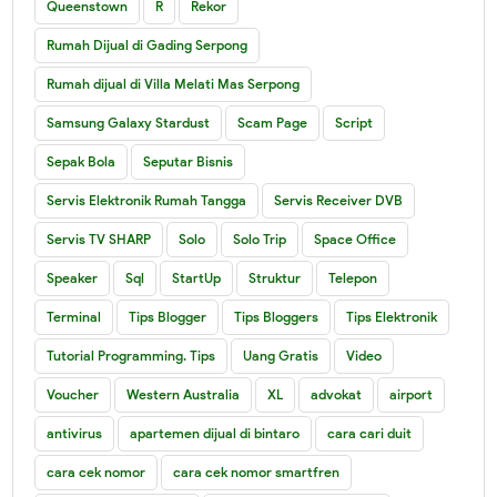
Queenstown
R
Rekor
Rumah Dijual di Gading Serpong
Rumah dijual di Villa Melati Mas Serpong
Samsung Galaxy Stardust
Scam Page
Script
Sepak Bola
Seputar Bisnis
Servis Elektronik Rumah Tangga
Servis Receiver DVB
Servis TV SHARP
Solo
Solo Trip
Space Office
Speaker
Sql
StartUp
Struktur
Telepon
Terminal
Tips Blogger
Tips Bloggers
Tips Elektronik
Tutorial Programming. Tips
Uang Gratis
Video
Voucher
Western Australia
XL
advokat
airport
antivirus
apartemen dijual di bintaro
cara cari duit
cara cek nomor
cara cek nomor smartfren