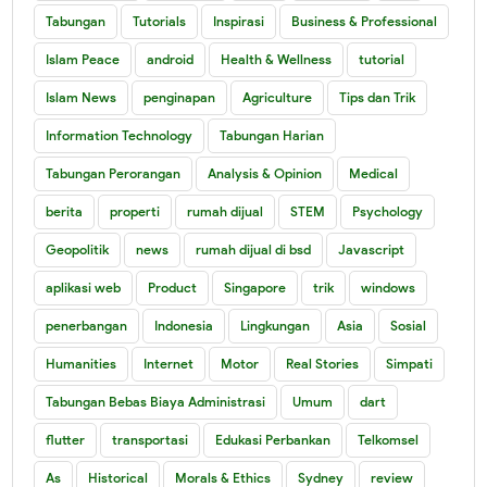
Tabungan
Tutorials
Inspirasi
Business & Professional
Islam Peace
android
Health & Wellness
tutorial
Islam News
penginapan
Agriculture
Tips dan Trik
Information Technology
Tabungan Harian
Tabungan Perorangan
Analysis & Opinion
Medical
berita
properti
rumah dijual
STEM
Psychology
Geopolitik
news
rumah dijual di bsd
Javascript
aplikasi web
Product
Singapore
trik
windows
penerbangan
Indonesia
Lingkungan
Asia
Sosial
Humanities
Internet
Motor
Real Stories
Simpati
Tabungan Bebas Biaya Administrasi
Umum
dart
flutter
transportasi
Edukasi Perbankan
Telkomsel
As
Historical
Morals & Ethics
Sydney
review