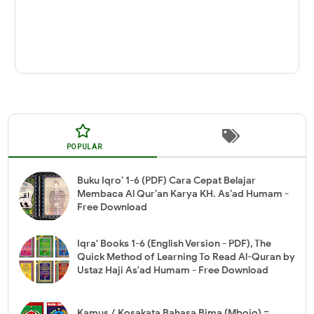
POPULAR
Buku Iqro’ 1-6 (PDF) Cara Cepat Belajar
Membaca Al Qur’an Karya KH. As’ad Humam -
Free Download
Iqra' Books 1-6 (English Version - PDF), The
Quick Method of Learning To Read Al-Quran by
Ustaz Haji As'ad Humam - Free Download
Kamus / Kosakata Bahasa Bima (Mbojo) =