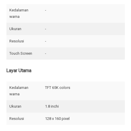
Kedalaman
-
warna
Ukuran
-
Resolusi
-
Touch Screen
-
Layar Utama
Kedalaman
TFT 65K colors
warna
Ukuran
1.8 inchi
Resolusi
128 x 160 pixel