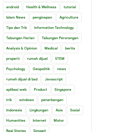
android
Health & Wellness
tutorial
Islam News
penginapan
Agriculture
Tips dan Trik
Information Technology
Tabungan Harian
Tabungan Perorangan
Analysis & Opinion
Medical
berita
properti
rumah dijual
STEM
Psychology
Geopolitik
news
rumah dijual di bsd
Javascript
aplikasi web
Product
Singapore
trik
windows
penerbangan
Indonesia
Lingkungan
Asia
Sosial
Humanities
Internet
Motor
Real Stories
Simpati