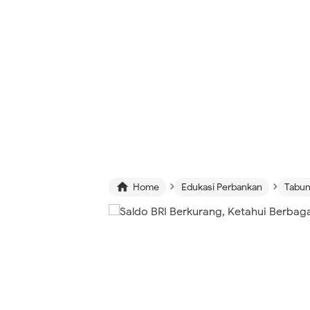
›
›

Home
Edukasi Perbankan
Tabu