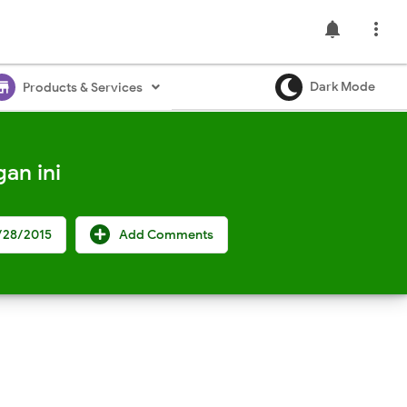
notifications

ore
Dark Mode
Products & Services
an ini
/28/2015
Add Comments