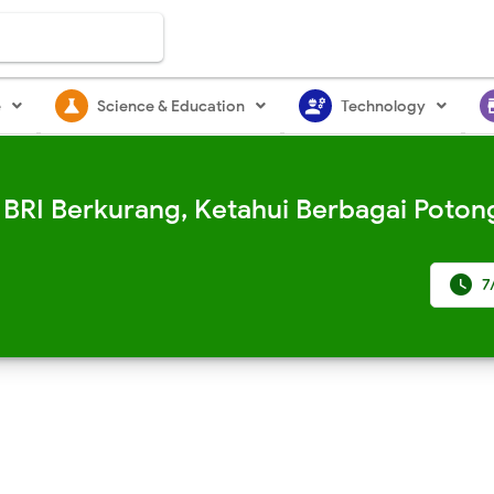
science
engineering
st
e
Science & Education
Technology
 BRI Berkurang, Ketahui Berbagai Potong

7