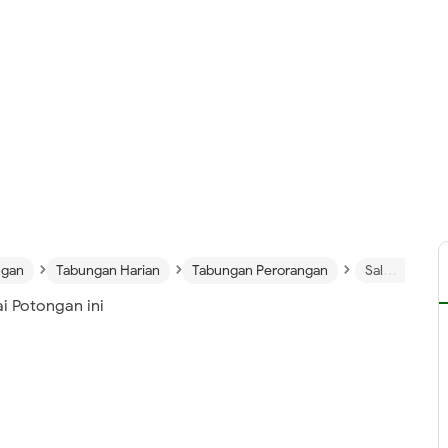
›
›
›
ngan
Tabungan Harian
Tabungan Perorangan
Saldo BRI Berkurang, Ketahui Berbagai Potongan ini