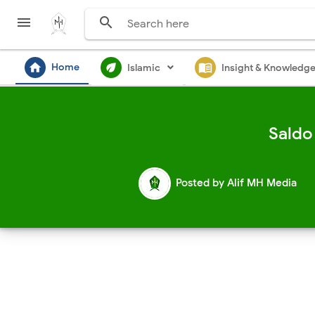


home
ecod
menu_book
Home
Islamic
Insight & Knowledg
Saldo
Posted by
Alif MH Media