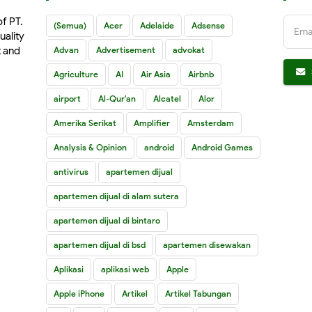
of PT.
(Semua)
Acer
Adelaide
Adsense
Ema
uality
t and
Advan
Advertisement
advokat
Agriculture
AI
Air Asia
Airbnb
airport
Al-Qur'an
Alcatel
Alor
Amerika Serikat
Amplifier
Amsterdam
Analysis & Opinion
android
Android Games
antivirus
apartemen dijual
apartemen dijual di alam sutera
apartemen dijual di bintaro
apartemen dijual di bsd
apartemen disewakan
Aplikasi
aplikasi web
Apple
Apple iPhone
Artikel
Artikel Tabungan