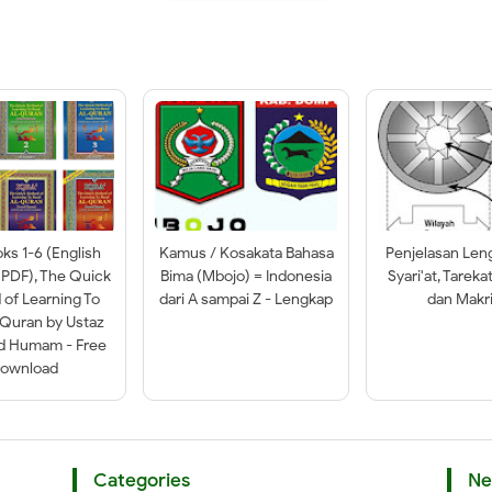
oks 1-6 (English
Kamus / Kosakata Bahasa
Penjelasan Len
 PDF), The Quick
Bima (Mbojo) = Indonesia
Syari'at, Tareka
of Learning To
dari A sampai Z - Lengkap
dan Makri
-Quran by Ustaz
ad Humam - Free
ownload
Categories
Ne