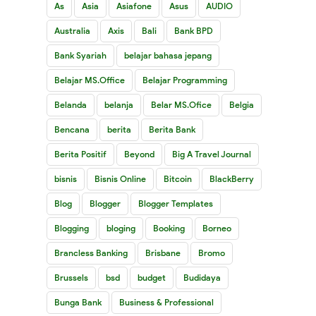
As
Asia
Asiafone
Asus
AUDIO
Australia
Axis
Bali
Bank BPD
Bank Syariah
belajar bahasa jepang
Belajar MS.Office
Belajar Programming
Belanda
belanja
Belar MS.Ofice
Belgia
Bencana
berita
Berita Bank
Berita Positif
Beyond
Big A Travel Journal
bisnis
Bisnis Online
Bitcoin
BlackBerry
Blog
Blogger
Blogger Templates
Blogging
bloging
Booking
Borneo
Brancless Banking
Brisbane
Bromo
Brussels
bsd
budget
Budidaya
Bunga Bank
Business & Professional