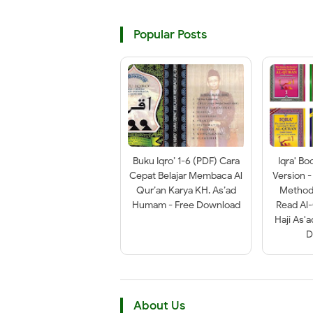
Popular Posts
Buku Iqro’ 1-6 (PDF) Cara
Iqra' Bo
Cepat Belajar Membaca Al
Version -
Qur’an Karya KH. As’ad
Method 
Humam - Free Download
Read Al
Haji As'
D
About Us