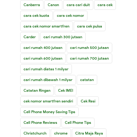
Canberra
Canon
cara cari duit
cara cek
cara cek kuota
cara cek nomor
cara cek nomor smartfren
cara cek pulsa
Carder
cari rumah 300 jutaan
cari rumah 400 jutaan
cari rumah 500 jutaan
cari rumah 600 jutaan
cari rumah 700 jutaan
cari rumah diatas 1 milyar
cari rumah dibawah 1 milyar
catatan
Catatan Ringan
Cek IMEI
cek nomor smartfren sendiri
Cek Resi
Cell Phone Money Saving Tips
Cell Phone Reviews
Cell Phone Tips
Christchurch
chrome
Citra Maja Raya