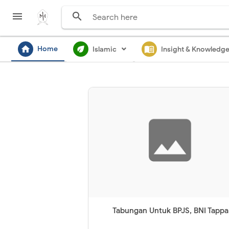


home
ecod
menu_book
Home
Islamic
Insight & Knowledg
Tabungan Untuk BPJS, BNI Tappa