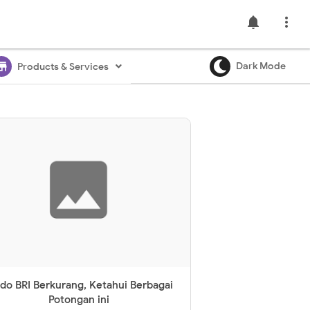
notifications

ore
Dark Mode
Products & Services
ldo BRI Berkurang, Ketahui Berbagai
Potongan ini