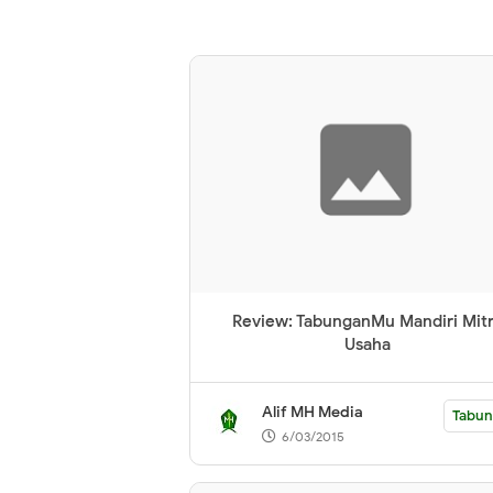
Review: TabunganMu Mandiri Mit
Usaha
Alif MH Media
Tabu
6/03/2015