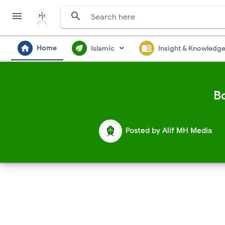


home
ecod
menu_book
Home
Islamic
Insight & Knowledg
B
Posted by
Alif MH Media