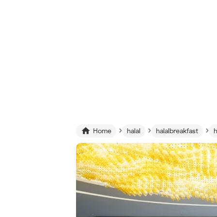
›
›
›

Home
halal
halalbreakfast
h