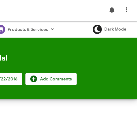
notifications

ore
Dark Mode
Products & Services
al
/22/2016
Add Comments