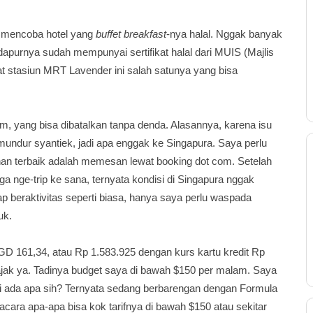
ja mencoba hotel yang
buffet breakfast
-nya halal. Nggak banyak
 dapurnya sudah mempunyai sertifikat halal dari MUIS (Majlis
t stasiun MRT Lavender ini salah satunya yang bisa
om, yang bisa dibatalkan
tanpa denda
. Alasannya, karena isu
undur syantiek, jadi apa enggak ke Singapura
.
S
aya perlu
han
terbaik ada
lah memesan lewat
booking dot com. Setelah
uga
nge-trip
ke sana, ternyata kondisi di Singapura nggak
p beraktivitas seperti biasa, hanya saya perlu waspada
uk.
GD 161,34, atau
Rp 1.583.925 dengan kurs kartu kredit Rp
pajak ya. Tadinya budget saya di bawah $150 per malam. Saya
i ada apa
sih? Ternyata sedang berbarengan dengan Formula
acara apa-apa bisa kok tarifnya di bawah $150 atau sekitar