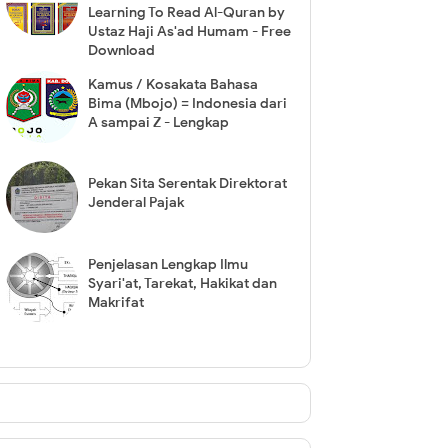
Learning To Read Al-Quran by
Ustaz Haji As'ad Humam - Free
Download
Kamus / Kosakata Bahasa
Bima (Mbojo) = Indonesia dari
A sampai Z - Lengkap
Pekan Sita Serentak Direktorat
Jenderal Pajak
Penjelasan Lengkap Ilmu
Syari'at, Tarekat, Hakikat dan
Makrifat