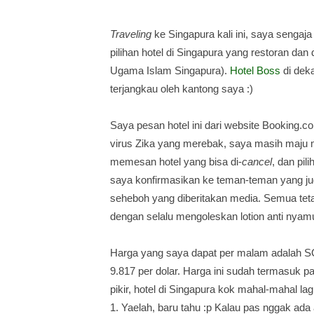
Traveling
ke Singapura kali ini, saya senga
pilihan hotel di Singapura yang restoran dan
Ugama Islam Singapura).
Hotel Boss
di deka
terjangkau oleh kantong saya :)
Saya pesan hotel ini dari website Booking.c
virus Zika yang merebak, saya masih maju m
memesan hotel yang bisa di
-
cancel
,
dan pili
saya konfirmasikan ke teman-teman yang j
seheboh yang diberitakan media. Semua teta
dengan selalu mengoleskan lotion anti nyam
Harga yang saya dapat per malam adalah
S
9.817 per dolar. Harga ini sudah termasuk 
pikir, hotel di Singapura kok mahal
-mahal lag
1. Yaelah, baru tahu :p Kalau pas nggak ada 