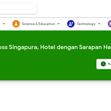
science
engineering
st
e
Science & Education
Technology
oss Singapura, Hotel dengan Sarapan Hal

9