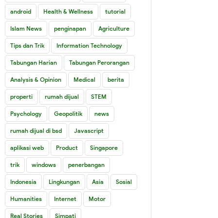
android
Health & Wellness
tutorial
Islam News
penginapan
Agriculture
Tips dan Trik
Information Technology
Tabungan Harian
Tabungan Perorangan
Analysis & Opinion
Medical
berita
properti
rumah dijual
STEM
Psychology
Geopolitik
news
rumah dijual di bsd
Javascript
aplikasi web
Product
Singapore
trik
windows
penerbangan
Indonesia
Lingkungan
Asia
Sosial
Humanities
Internet
Motor
Real Stories
Simpati