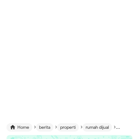
›
›
›
›
›

Home
berita
properti
rumah dijual
tips
L