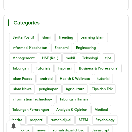
Categories
Berita Positif
Islami
Trending
Learning Islam
Informasi Kesehatan
Ekonomi
Engineering
Management
HSE (K3L)
mobil
Teknologi
tips
Tabungan
Tutorials
Inspirasi
Business & Professional
Islam Peace
android
Health & Wellness
tutorial
Islam News
penginapan
Agriculture
Tips dan Trik
Information Technology
Tabungan Harian
Tabungan Perorangan
Analysis & Opinion
Medical
berita
properti
rumah dijual
STEM
Psychology
notifications
Geopolitik
news
rumah dijual di bsd
Javascript