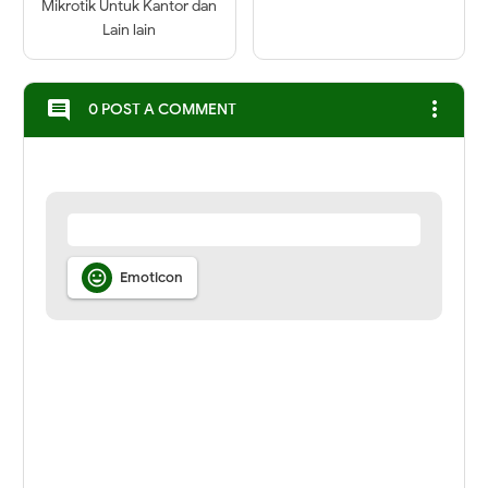
Mikrotik Untuk Kantor dan
Lain lain
more_vert
comment
0 POST A COMMENT

Emoticon