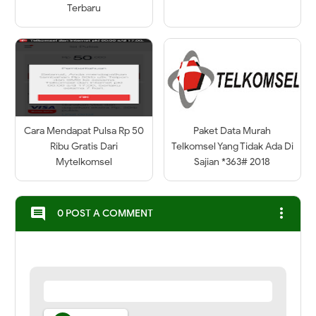
Terbaru
Cara Mendapat Pulsa Rp 50
Paket Data Murah
Ribu Gratis Dari
Telkomsel Yang Tidak Ada Di
Mytelkomsel
Sajian *363# 2018
more_vert
comment
0 POST A COMMENT