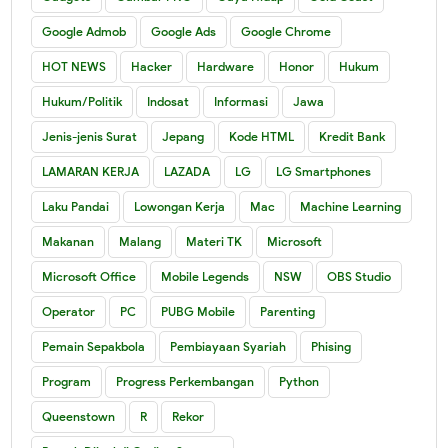
Google Admob
Google Ads
Google Chrome
HOT NEWS
Hacker
Hardware
Honor
Hukum
Hukum/Politik
Indosat
Informasi
Jawa
Jenis-jenis Surat
Jepang
Kode HTML
Kredit Bank
LAMARAN KERJA
LAZADA
LG
LG Smartphones
Laku Pandai
Lowongan Kerja
Mac
Machine Learning
Makanan
Malang
Materi TK
Microsoft
Microsoft Office
Mobile Legends
NSW
OBS Studio
Operator
PC
PUBG Mobile
Parenting
Pemain Sepakbola
Pembiayaan Syariah
Phising
Program
Progress Perkembangan
Python
Queenstown
R
Rekor