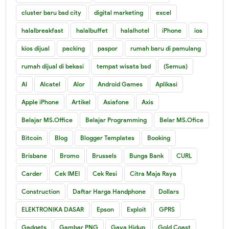
cluster baru bsd city
digital marketing
excel
halalbreakfast
halalbuffet
halalhotel
iPhone
ios
kios dijual
packing
paspor
rumah baru di pamulang
rumah dijual di bekasi
tempat wisata bsd
(Semua)
AI
Alcatel
Alor
Android Games
Aplikasi
Apple iPhone
Artikel
Asiafone
Axis
Belajar MS.Office
Belajar Programming
Belar MS.Ofice
Bitcoin
Blog
Blogger Templates
Booking
Brisbane
Bromo
Brussels
Bunga Bank
CURL
Carder
Cek IMEI
Cek Resi
Citra Maja Raya
Construction
Daftar Harga Handphone
Dollars
ELEKTRONIKA DASAR
Epson
Exploit
GPRS
Gadgets
Gambar PNG
Gaya Hidup
Gold Coast