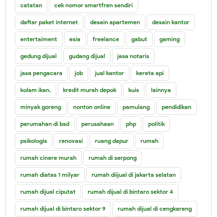
catatan
cek nomor smartfren sendiri
daftar paket internet
desain apartemen
desain kantor
entertaiment
esia
freelance
gabut
gaming
gedung dijual
gudang dijual
jasa notaris
jasa pengacara
job
jual kantor
kereta api
kolam ikan.
kredit murah depok
kuis
lainnya
minyak goreng
nonton online
pamulang
pendidikan
perumahan di bsd
perusahaan
php
politik
psikologis
renovasi
ruang dapur
rumah
rumah cinere murah
rumah di serpong
rumah diatas 1 milyar
rumah diijual di jakarta selatan
rumah dijual ciputat
rumah dijual di bintaro sektor 4
rumah dijual di bintaro sektor 9
rumah dijual di cengkareng