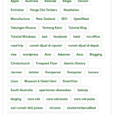
Apple
Australia
Belanda
Belgia
Darwin
Emirates
Harga Oto Terbaru
Kesehatan
Manufacture
New Zealand
SEO
Spesifikasi
Tabungan Khusus
Tentang Kami
Tutorial Blog
Tutorial Windows
bsd
facebook
halal
ms office
road trip
rumah dijual di ciputat
rumah dijual di depok
visa
wordpress
Acer
Adsense
Asus
Blogging
Christchurch
Frequent Flyer
Islamic History
Jerman
Jetstar
Komparasi
Komputer
Lenovo
Linux
Museum & Galeri Seni
Smartfren
South Australia
apartemen disewakan
belanja
bloging
cara cek
cara cek kuota
cara cek pulsa
cari rumah 400 jutaan
chrome
clusterterbarudibsd