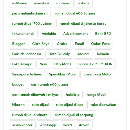
e-Money
investasi
motivasi
notaris
perumahanbsdmurah
rumah dijual 600 Jutaan
rumah dijual 700 Jutaan
rumah dijual di jakarta barat
tahukah anda
Adelaide
Advertisement
Bank BPD
Blogger
Citra Raya
Cruise
Email
Galeri Foto
Garuda Indonesia
HotelQuickly
Jarkom
Kakadu
Lake Tekapo
New
Oto-Mobil
Servis TV POLYTRON
Singapore Airlines
Spesifikasi Mobil
Spesifikasi Motor
budget
cari rumah 600 jutaan
cari rumah dibawah 1 milyar
halaltrip
harga Mobil
hiburan
ruko dijual
ruko dijual di bsd
ruko disewakan
rumah dijual di cinere
rumah dijual di serpong
sewa kantor
whatsapp
word
Advan