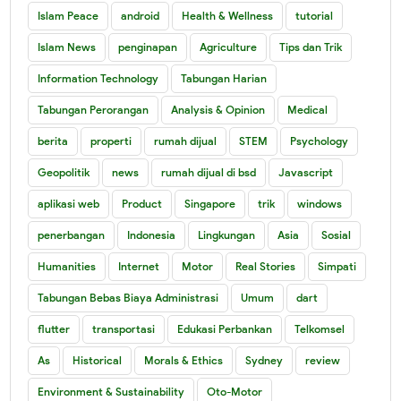
Islam Peace
android
Health & Wellness
tutorial
Islam News
penginapan
Agriculture
Tips dan Trik
Information Technology
Tabungan Harian
Tabungan Perorangan
Analysis & Opinion
Medical
berita
properti
rumah dijual
STEM
Psychology
Geopolitik
news
rumah dijual di bsd
Javascript
aplikasi web
Product
Singapore
trik
windows
penerbangan
Indonesia
Lingkungan
Asia
Sosial
Humanities
Internet
Motor
Real Stories
Simpati
Tabungan Bebas Biaya Administrasi
Umum
dart
flutter
transportasi
Edukasi Perbankan
Telkomsel
As
Historical
Morals & Ethics
Sydney
review
Environment & Sustainability
Oto-Motor