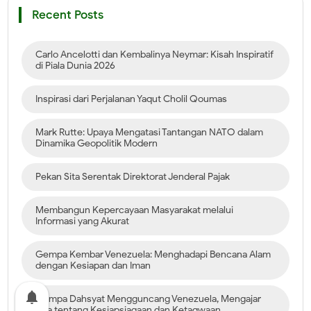
Recent Posts
Carlo Ancelotti dan Kembalinya Neymar: Kisah Inspiratif
di Piala Dunia 2026
Inspirasi dari Perjalanan Yaqut Cholil Qoumas
Mark Rutte: Upaya Mengatasi Tantangan NATO dalam
Dinamika Geopolitik Modern
Pekan Sita Serentak Direktorat Jenderal Pajak
Membangun Kepercayaan Masyarakat melalui
Informasi yang Akurat
Gempa Kembar Venezuela: Menghadapi Bencana Alam
dengan Kesiapan dan Iman
notifications
Gempa Dahsyat Mengguncang Venezuela, Mengajar
Kita tentang Kesiapsiagaan dan Ketaqwaan