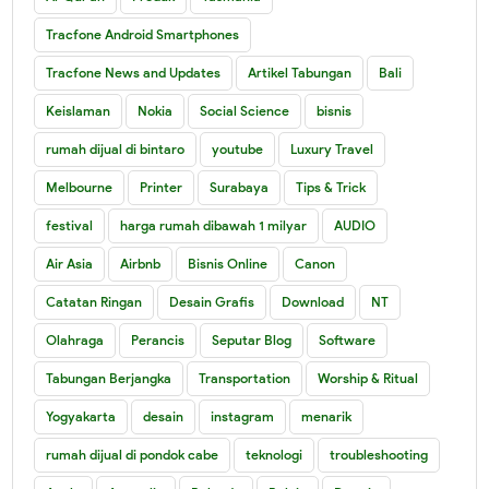
Tracfone Android Smartphones
Tracfone News and Updates
Artikel Tabungan
Bali
Keislaman
Nokia
Social Science
bisnis
rumah dijual di bintaro
youtube
Luxury Travel
Melbourne
Printer
Surabaya
Tips & Trick
festival
harga rumah dibawah 1 milyar
AUDIO
Air Asia
Airbnb
Bisnis Online
Canon
Catatan Ringan
Desain Grafis
Download
NT
Olahraga
Perancis
Seputar Blog
Software
Tabungan Berjangka
Transportation
Worship & Ritual
Yogyakarta
desain
instagram
menarik
rumah dijual di pondok cabe
teknologi
troubleshooting