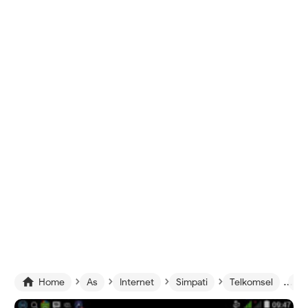
›
›
›
›
›

Home
As
Internet
Simpati
Telkomsel
Ca