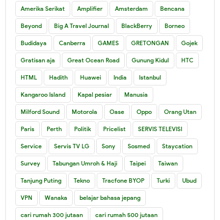
Amerika Serikat
Amplifier
Amsterdam
Bencana
Beyond
Big A Travel Journal
BlackBerry
Borneo
Budidaya
Canberra
GAMES
GRETONGAN
Gojek
Gratisan aja
Great Ocean Road
Gunung Kidul
HTC
HTML
Hadith
Huawei
India
Istanbul
Kangaroo Island
Kapal pesiar
Manusia
Milford Sound
Motorola
Oase
Oppo
Orang Utan
Paris
Perth
Politik
Pricelist
SERVIS TELEVISI
Service
Servis TV LG
Sony
Sosmed
Staycation
Survey
Tabungan Umroh & Haji
Taipei
Taiwan
Tanjung Puting
Tekno
Tracfone BYOP
Turki
Ubud
VPN
Wanaka
belajar bahasa jepang
cari rumah 300 jutaan
cari rumah 500 jutaan