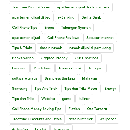
Tracfone Promo Codes
apartemen dijual di alam sutera
apartemen dijual di bsd
e-Banking
Berita Bank
Cell Phone Tips
Eropa
Tabungan Syariah
apartemen dijual
Cell Phone Reviews
Seputar Internet
Tips & Tricks
desain rumah
rumah dijual di pamulang
Bank Syariah
Cryptocurrency
Our Creations
Panduan
Pendidikan
Transfer Bank
fotografi
software gratis
Brancless Banking
Malaysia
Samsung
Tips And Trick
Tips dan Triks Motor
Energy
Tips dan Triks
Website
game
kuliner
Cell Phone Money Saving Tips
Fiction
Oto Terbaru
Tracfone Discounts and Deals
desain interior
wallpaper
Al-Qur'an
Produk
Tasmania