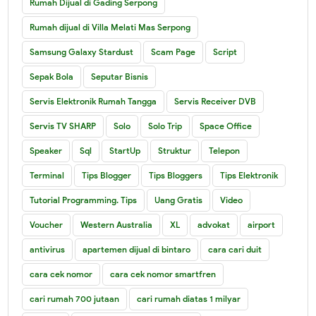
Rumah Dijual di Gading Serpong
Rumah dijual di Villa Melati Mas Serpong
Samsung Galaxy Stardust
Scam Page
Script
Sepak Bola
Seputar Bisnis
Servis Elektronik Rumah Tangga
Servis Receiver DVB
Servis TV SHARP
Solo
Solo Trip
Space Office
Speaker
Sql
StartUp
Struktur
Telepon
Terminal
Tips Blogger
Tips Bloggers
Tips Elektronik
Tutorial Programming. Tips
Uang Gratis
Video
Voucher
Western Australia
XL
advokat
airport
antivirus
apartemen dijual di bintaro
cara cari duit
cara cek nomor
cara cek nomor smartfren
cari rumah 700 jutaan
cari rumah diatas 1 milyar