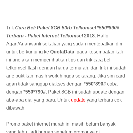
Trik
Cara Beli Paket 8GB 50rb Telkomsel *550*890#
Terbaru - Paket Internet Telkomsel
2018.
Hallo
Agan/Aganwanti sekalian yang sudah mentepatkan diri
untuk berkunjung ke
QuotaData
, pada kesempatan kali
ini ane akan memperlihatkan tips dan trik cara beli
telkomsel flash dengan harga termurah
, dan trik ini sudah
ane buktikan masih work hingga sekarang. Jika sim card
agan tidak sanggup diakses dengan
*550*890#
coba
dengan
*550*790#
. Paket 8GB ini sudah update dengan
aba-aba dial yang baru. Untuk
update
yang terbaru cek
dibawah.
Promo paket internet murah ini masih belum banyak
yang tahu, jadi buruan sebelum promonya di