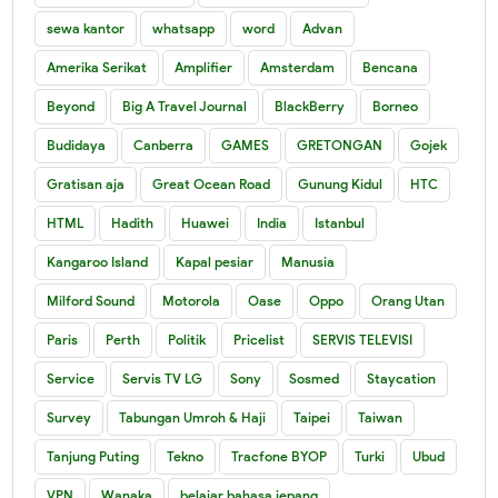
sewa kantor
whatsapp
word
Advan
Amerika Serikat
Amplifier
Amsterdam
Bencana
Beyond
Big A Travel Journal
BlackBerry
Borneo
Budidaya
Canberra
GAMES
GRETONGAN
Gojek
Gratisan aja
Great Ocean Road
Gunung Kidul
HTC
HTML
Hadith
Huawei
India
Istanbul
Kangaroo Island
Kapal pesiar
Manusia
Milford Sound
Motorola
Oase
Oppo
Orang Utan
Paris
Perth
Politik
Pricelist
SERVIS TELEVISI
Service
Servis TV LG
Sony
Sosmed
Staycation
Survey
Tabungan Umroh & Haji
Taipei
Taiwan
Tanjung Puting
Tekno
Tracfone BYOP
Turki
Ubud
VPN
Wanaka
belajar bahasa jepang