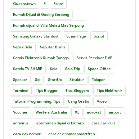
Queenstown
R
Rekor
Rumah Dijual di Gading Serpong
Rumah dijual di Villa Melati Mas Serpong
Samsung Galaxy Stardust
Scam Page
Script
Sepak Bola
Seputar Bisnis
Servis Elektronik Rumah Tangga
Servis Receiver DVB
Servis TV SHARP
Solo
Solo Trip
Space Office
Speaker
Sql
StartUp
Struktur
Telepon
Terminal
Tips Blogger
Tips Bloggers
Tips Elektronik
Tutorial Programming. Tips
Uang Gratis
Video
Voucher
Western Australia
XL
advokat
airport
antivirus
apartemen dijual di bintaro
cara cari duit
cara cek nomor
cara cek nomor smartfren