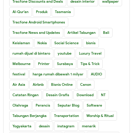
Tracfone Discounts and Deals
desain interior
wallpaper
Al-Qur'an
Produk
Tasmania
Tracfone Android Smartphones
Tracfone News and Updates
Artikel Tabungan
Bali
Keislaman
Nokia
Social Science
bisnis
rumah dijual di bintaro
youtube
Luxury Travel
Melbourne
Printer
Surabaya
Tips & Trick
festival
harga rumah dibawah 1 milyar
AUDIO
Air Asia
Airbnb
Bisnis Online
Canon
Catatan Ringan
Desain Grafis
Download
NT
Olahraga
Perancis
Seputar Blog
Software
Tabungan Berjangka
Transportation
Worship & Ritual
Yogyakarta
desain
instagram
menarik