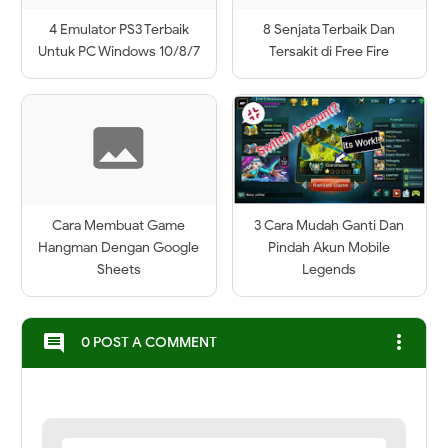
4 Emulator PS3 Terbaik
8 Senjata Terbaik Dan
Untuk PC Windows 10/8/7
Tersakit di Free Fire
Cara Membuat Game
3 Cara Mudah Ganti Dan
Hangman Dengan Google
Pindah Akun Mobile
Sheets
Legends
more_vert
comment
0 POST A COMMENT