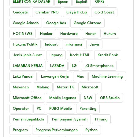
ELEKTRONIKA DASAR
Epson
Exploit
GPRS
Gadgets
Gambar PNG
Gaya Hidup
Gold Coast
Google Admob
Google Ads
Google Chrome
HOT NEWS
Hacker
Hardware
Honor
Hukum
Hukum/Politik
Indosat
Informasi
Jawa
Jenis-jenis Surat
Jepang
Kode HTML
Kredit Bank
LAMARAN KERJA
LAZADA
LG
LG Smartphones
Laku Pandai
Lowongan Kerja
Mac
Machine Learning
Makanan
Malang
Materi TK
Microsoft
Microsoft Office
Mobile Legends
NSW
OBS Studio
Operator
PC
PUBG Mobile
Parenting
Pemain Sepakbola
Pembiayaan Syariah
Phising
Program
Progress Perkembangan
Python