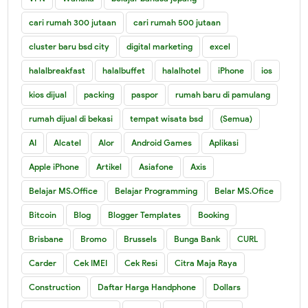
cari rumah 300 jutaan
cari rumah 500 jutaan
cluster baru bsd city
digital marketing
excel
halalbreakfast
halalbuffet
halalhotel
iPhone
ios
kios dijual
packing
paspor
rumah baru di pamulang
rumah dijual di bekasi
tempat wisata bsd
(Semua)
AI
Alcatel
Alor
Android Games
Aplikasi
Apple iPhone
Artikel
Asiafone
Axis
Belajar MS.Office
Belajar Programming
Belar MS.Ofice
Bitcoin
Blog
Blogger Templates
Booking
Brisbane
Bromo
Brussels
Bunga Bank
CURL
Carder
Cek IMEI
Cek Resi
Citra Maja Raya
Construction
Daftar Harga Handphone
Dollars