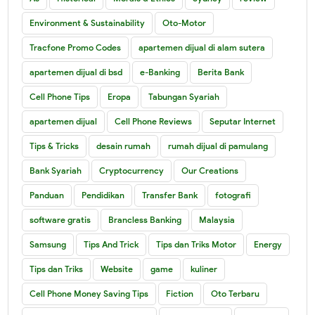
Environment & Sustainability
Oto-Motor
Tracfone Promo Codes
apartemen dijual di alam sutera
apartemen dijual di bsd
e-Banking
Berita Bank
Cell Phone Tips
Eropa
Tabungan Syariah
apartemen dijual
Cell Phone Reviews
Seputar Internet
Tips & Tricks
desain rumah
rumah dijual di pamulang
Bank Syariah
Cryptocurrency
Our Creations
Panduan
Pendidikan
Transfer Bank
fotografi
software gratis
Brancless Banking
Malaysia
Samsung
Tips And Trick
Tips dan Triks Motor
Energy
Tips dan Triks
Website
game
kuliner
Cell Phone Money Saving Tips
Fiction
Oto Terbaru