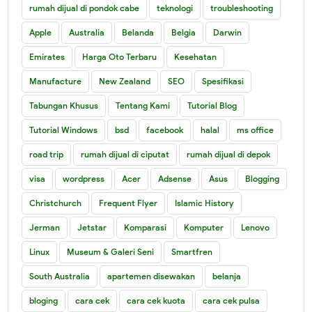
rumah dijual di pondok cabe
teknologi
troubleshooting
Apple
Australia
Belanda
Belgia
Darwin
Emirates
Harga Oto Terbaru
Kesehatan
Manufacture
New Zealand
SEO
Spesifikasi
Tabungan Khusus
Tentang Kami
Tutorial Blog
Tutorial Windows
bsd
facebook
halal
ms office
road trip
rumah dijual di ciputat
rumah dijual di depok
visa
wordpress
Acer
Adsense
Asus
Blogging
Christchurch
Frequent Flyer
Islamic History
Jerman
Jetstar
Komparasi
Komputer
Lenovo
Linux
Museum & Galeri Seni
Smartfren
South Australia
apartemen disewakan
belanja
bloging
cara cek
cara cek kuota
cara cek pulsa