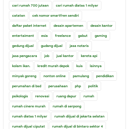
cari rumah 700 jutaan
cari rumah diatas 1 milyar
catatan
cek nomor smartfren sendiri
daftar paket internet
desain apartemen
desain kantor
entertaiment
esia
freelance
gabut
gaming
gedung dijual
gudang dijual
jasa notaris
jasa pengacara
job
jual kantor
kereta api
kolam ikan.
kredit murah depok
kuis
lainnya
minyak goreng
nonton online
pamulang
pendidikan
perumahan di bsd
perusahaan
php
politik
psikologis
renovasi
ruang dapur
rumah
rumah cinere murah
rumah di serpong
rumah diatas 1 milyar
rumah diijual di jakarta selatan
rumah dijual ciputat
rumah dijual di bintaro sektor 4