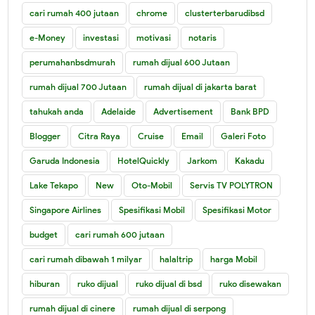
cari rumah 400 jutaan
chrome
clusterterbarudibsd
e-Money
investasi
motivasi
notaris
perumahanbsdmurah
rumah dijual 600 Jutaan
rumah dijual 700 Jutaan
rumah dijual di jakarta barat
tahukah anda
Adelaide
Advertisement
Bank BPD
Blogger
Citra Raya
Cruise
Email
Galeri Foto
Garuda Indonesia
HotelQuickly
Jarkom
Kakadu
Lake Tekapo
New
Oto-Mobil
Servis TV POLYTRON
Singapore Airlines
Spesifikasi Mobil
Spesifikasi Motor
budget
cari rumah 600 jutaan
cari rumah dibawah 1 milyar
halaltrip
harga Mobil
hiburan
ruko dijual
ruko dijual di bsd
ruko disewakan
rumah dijual di cinere
rumah dijual di serpong