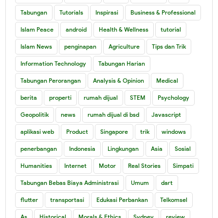
Tabungan
Tutorials
Inspirasi
Business & Professional
Islam Peace
android
Health & Wellness
tutorial
Islam News
penginapan
Agriculture
Tips dan Trik
Information Technology
Tabungan Harian
Tabungan Perorangan
Analysis & Opinion
Medical
berita
properti
rumah dijual
STEM
Psychology
Geopolitik
news
rumah dijual di bsd
Javascript
aplikasi web
Product
Singapore
trik
windows
penerbangan
Indonesia
Lingkungan
Asia
Sosial
Humanities
Internet
Motor
Real Stories
Simpati
Tabungan Bebas Biaya Administrasi
Umum
dart
flutter
transportasi
Edukasi Perbankan
Telkomsel
As
Historical
Morals & Ethics
Sydney
review