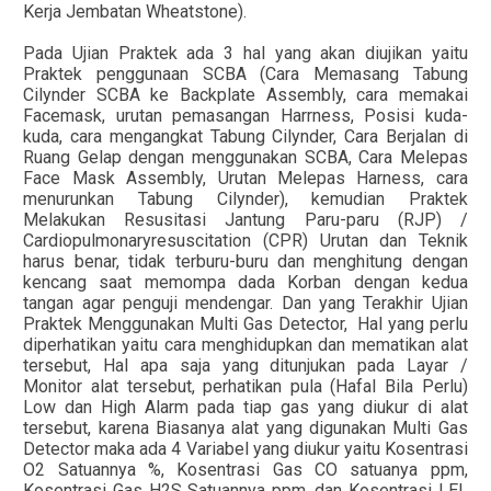
Kerja Jembatan Wheatstone).
Pada Ujian Praktek ada 3 hal yang akan diujikan yaitu
Praktek penggunaan SCBA (Cara Memasang Tabung
Cilynder SCBA ke Backplate Assembly, cara memakai
Facemask, urutan pemasangan Harrness, Posisi kuda-
kuda, cara mengangkat Tabung Cilynder, Cara Berjalan di
Ruang Gelap dengan menggunakan SCBA, Cara Melepas
Face Mask Assembly, Urutan Melepas Harness, cara
menurunkan Tabung Cilynder), kemudian Praktek
Melakukan Resusitasi Jantung Paru-paru (RJP) /
Cardiopulmonaryresuscitation (CPR) Urutan dan Teknik
harus benar, tidak terburu-buru dan menghitung dengan
kencang saat memompa dada Korban dengan kedua
tangan agar penguji mendengar. Dan yang Terakhir Ujian
Praktek Menggunakan Multi Gas Detector, Hal yang perlu
diperhatikan yaitu cara menghidupkan dan mematikan alat
tersebut, Hal apa saja yang ditunjukan pada Layar /
Monitor alat tersebut, perhatikan pula (Hafal Bila Perlu)
Low dan High Alarm pada tiap gas yang diukur di alat
tersebut, karena Biasanya alat yang digunakan Multi Gas
Detector maka ada 4 Variabel yang diukur yaitu Kosentrasi
O2 Satuannya %, Kosentrasi Gas CO satuanya ppm,
Kosentrasi Gas H2S Satuannya ppm, dan Kosentrasi LEL