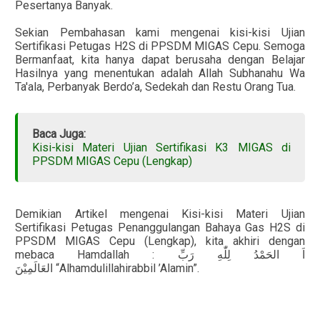
Pesertanya Banyak.
Sekian Pembahasan kami mengenai kisi-kisi Ujian
Sertifikasi Petugas H2S di PPSDM MIGAS Cepu. Semoga
Bermanfaat, kita hanya dapat berusaha dengan Belajar
Hasilnya yang menentukan adalah Allah Subhanahu Wa
Ta'ala, Perbanyak Berdo’a, Sedekah dan Restu Orang Tua.
Baca Juga:
Kisi-kisi Materi Ujian Sertifikasi K3 MIGAS di
PPSDM MIGAS Cepu (Lengkap)
Demikian Artikel mengenai Kisi-kisi Materi Ujian
Sertifikasi Petugas Penanggulangan Bahaya Gas H2S di
PPSDM MIGAS Cepu (Lengkap), kita akhiri dengan
mebaca Hamdallah :
رَبِّ
لِلّٰهِ
الحَمْدُ
اَ
العَالَمِيْنَ
“Alhamdulillahirabbil ’Alamin”.