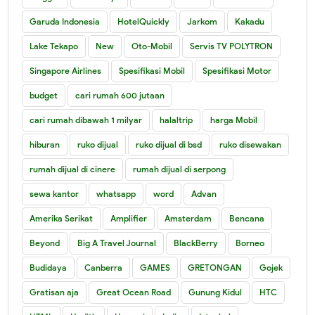
Garuda Indonesia
HotelQuickly
Jarkom
Kakadu
Lake Tekapo
New
Oto-Mobil
Servis TV POLYTRON
Singapore Airlines
Spesifikasi Mobil
Spesifikasi Motor
budget
cari rumah 600 jutaan
cari rumah dibawah 1 milyar
halaltrip
harga Mobil
hiburan
ruko dijual
ruko dijual di bsd
ruko disewakan
rumah dijual di cinere
rumah dijual di serpong
sewa kantor
whatsapp
word
Advan
Amerika Serikat
Amplifier
Amsterdam
Bencana
Beyond
Big A Travel Journal
BlackBerry
Borneo
Budidaya
Canberra
GAMES
GRETONGAN
Gojek
Gratisan aja
Great Ocean Road
Gunung Kidul
HTC