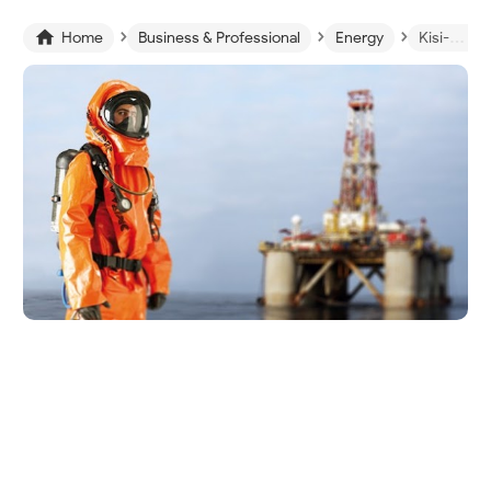
›
›
›

Home
Business & Professional
Energy
Kisi-kisi Materi Ujian Sertifikasi Petugas Penanggulangan Bahaya Gas H2S di PPSDM MIGAS Cepu (Lengkap)