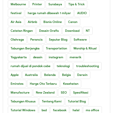
Melbourne
Printer
Surabaya
Tips & Trick
festival
harga rumah dibawah 1 milyar
AUDIO
Air Asia
Airbnb
Bisnis Online
Canon
Catatan Ringan
Desain Grafis
Download
NT
Olahraga
Perancis
Seputar Blog
Software
Tabungan Berjangka
Transportation
Worship & Ritual
Yogyakarta
desain
instagram
menarik
rumah dijual di pondok cabe
teknologi
troubleshooting
Apple
Australia
Belanda
Belgia
Darwin
Emirates
Harga Oto Terbaru
Kesehatan
Manufacture
New Zealand
SEO
Spesifikasi
Tabungan Khusus
Tentang Kami
Tutorial Blog
Tutorial Windows
bsd
facebook
halal
ms office