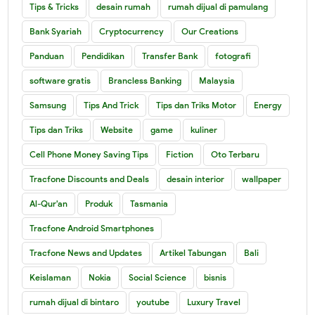
Tips & Tricks
desain rumah
rumah dijual di pamulang
Bank Syariah
Cryptocurrency
Our Creations
Panduan
Pendidikan
Transfer Bank
fotografi
software gratis
Brancless Banking
Malaysia
Samsung
Tips And Trick
Tips dan Triks Motor
Energy
Tips dan Triks
Website
game
kuliner
Cell Phone Money Saving Tips
Fiction
Oto Terbaru
Tracfone Discounts and Deals
desain interior
wallpaper
Al-Qur'an
Produk
Tasmania
Tracfone Android Smartphones
Tracfone News and Updates
Artikel Tabungan
Bali
Keislaman
Nokia
Social Science
bisnis
rumah dijual di bintaro
youtube
Luxury Travel