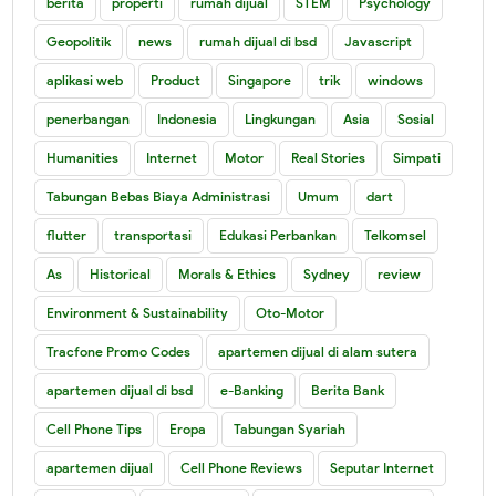
berita
properti
rumah dijual
STEM
Psychology
Geopolitik
news
rumah dijual di bsd
Javascript
aplikasi web
Product
Singapore
trik
windows
penerbangan
Indonesia
Lingkungan
Asia
Sosial
Humanities
Internet
Motor
Real Stories
Simpati
Tabungan Bebas Biaya Administrasi
Umum
dart
flutter
transportasi
Edukasi Perbankan
Telkomsel
As
Historical
Morals & Ethics
Sydney
review
Environment & Sustainability
Oto-Motor
Tracfone Promo Codes
apartemen dijual di alam sutera
apartemen dijual di bsd
e-Banking
Berita Bank
Cell Phone Tips
Eropa
Tabungan Syariah
apartemen dijual
Cell Phone Reviews
Seputar Internet