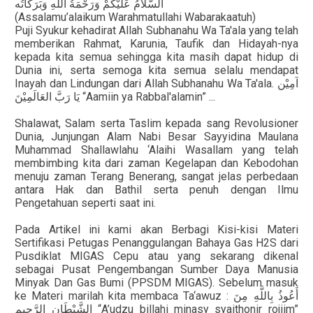
اَلسَّلاَمُ عَلَيْكُمْ وَرَحْمَةُ اللهِ وَبَرَكَاتُه
(Assalamu’alaikum Warahmatullahi Wabarakaatuh)
Puji Syukur kehadirat Allah Subhanahu Wa Ta'ala yang telah
memberikan Rahmat, Karunia, Taufik dan Hidayah-nya
kepada kita semua sehingga kita masih dapat hidup di
Dunia ini, serta semoga kita semua selalu mendapat
Inayah dan Lindungan dari Allah Subhanahu Wa Ta'ala.
آمِيْن
يَا رَبَّ العَالَمِيْنَ
“Aamiin ya Rabbal'alamin” ...
Shalawat, Salam serta Taslim kepada sang Revolusioner
Dunia, Junjungan Alam Nabi Besar Sayyidina Maulana
Muhammad Shallawlahu ‘Alaihi Wasallam yang telah
membimbing kita dari zaman Kegelapan dan Kebodohan
menuju zaman Terang Benerang, sangat jelas perbedaan
antara Hak dan Bathil serta penuh dengan Ilmu
Pengetahuan seperti saat ini.
Pada Artikel ini kami akan Berbagi Kisi-kisi Materi
Sertifikasi Petugas Penanggulangan Bahaya Gas H2S dari
Pusdiklat MIGAS Cepu atau yang sekarang dikenal
sebagai Pusat Pengembangan Sumber Daya Manusia
Minyak Dan Gas Bumi (PPSDM MIGAS). Sebelum masuk
ke Materi marilah kita membaca Ta‘awuz :
مِنَ
بِاللَّهِ
أَعُوذُ
الرَّجِيمِ
الشَّيْطَانِ
“A’udzu billahi minasy syaithonir rojiim”