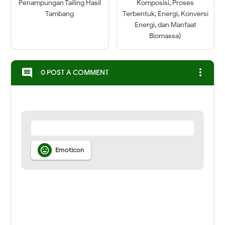
Penampungan Tailing Hasil
Komposisi, Proses
Tambang
Terbentuk, Energi, Konversi
Energi, dan Manfaat
Biomassa)
more_vert
comment
0 POST A COMMENT

Emoticon