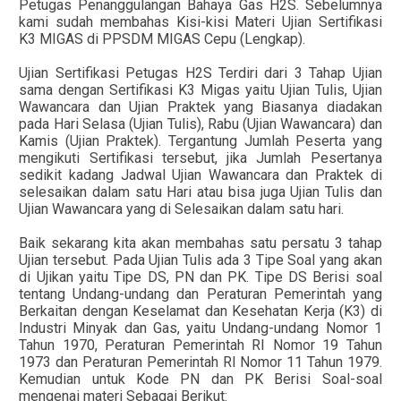
Petugas Penanggulangan Bahaya Gas H2S. Sebelumnya
kami sudah membahas Kisi-kisi Materi Ujian Sertifikasi
K3 MIGAS di PPSDM MIGAS Cepu (Lengkap).
Ujian Sertifikasi Petugas H2S Terdiri dari 3 Tahap Ujian
sama dengan Sertifikasi K3 Migas yaitu Ujian Tulis, Ujian
Wawancara dan Ujian Praktek yang Biasanya diadakan
pada Hari Selasa (Ujian Tulis), Rabu (Ujian Wawancara) dan
Kamis (Ujian Praktek). Tergantung Jumlah Peserta yang
mengikuti Sertifikasi tersebut, jika Jumlah Pesertanya
sedikit kadang Jadwal Ujian Wawancara dan Praktek di
selesaikan dalam satu Hari atau bisa juga Ujian Tulis dan
Ujian Wawancara yang di Selesaikan dalam satu hari.
Baik sekarang kita akan membahas satu persatu 3 tahap
Ujian tersebut. Pada Ujian Tulis ada 3 Tipe Soal yang akan
di Ujikan yaitu Tipe DS, PN dan PK. Tipe DS Berisi soal
tentang Undang-undang dan Peraturan Pemerintah yang
Berkaitan dengan Keselamat dan Kesehatan Kerja (K3) di
Industri Minyak dan Gas, yaitu Undang-undang Nomor 1
Tahun 1970, Peraturan Pemerintah RI Nomor 19 Tahun
1973 dan Peraturan Pemerintah RI Nomor 11 Tahun 1979.
Kemudian untuk Kode PN dan PK Berisi Soal-soal
mengenai materi Sebagai Berikut: