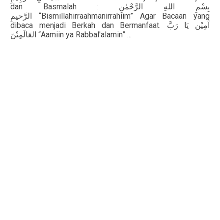
dan Basmalah :
الرَّحْمٰنِ
اللهِ
بِسْمِ
الرَّحيمِ
“Bismillahirraahmanirrahiim” Agar Bacaan yang
dibaca menjadi Berkah dan Bermanfaat.
رَبَّ
يَا
آمِيْن
العَالَمِيْنَ
“Aamiin ya Rabbal'alamin” ...