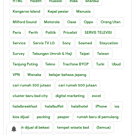
HTML
Hadith
Huawei
India
Istanbul
Kangaroo Island
Kapal pesiar
Manusia
Milford Sound
Motorola
Oase
Oppo
Orang Utan
Paris
Perth
Politik
Pricelist
SERVIS TELEVISI
Service
Servis TV LG
Sony
Sosmed
Staycation
Survey
Tabungan Umroh & Haji
Taipei
Taiwan
Tanjung Puting
Tekno
Tracfone BYOP
Turki
Ubud
VPN
Wanaka
belajar bahasa jepang
cari rumah 300 jutaan
cari rumah 500 jutaan
cluster baru bsd city
digital marketing
excel
halalbreakfast
halalbuffet
halalhotel
iPhone
ios
kios dijual
packing
paspor
rumah baru di pamulang
rumah dijual di bekasi
tempat wisata bsd
(Semua)
notifications