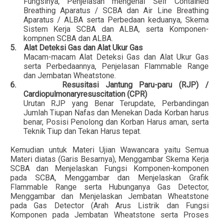
Fungsinya, Penjelasan mengenai Self Contained
Breathing Aparatus / SCBA dan Air Line Breathing
Aparatus / ALBA serta Perbedaan keduanya, Skema
Sistem Kerja SCBA dan ALBA, serta Komponen-
kompnen SCBA dan ALBA.
5.
Alat Deteksi Gas dan Alat Ukur Gas
Macam-macam Alat Deteksi Gas dan Alat Ukur Gas
serta Perbedaannya, Penjelasan Flammable Range
dan Jembatan Wheatstone.
6.
Resusitasi Jantung Paru-paru (RJP) /
Cardiopulmonaryresuscitation (CPR)
Urutan RJP yang Benar Terupdate, Perbandingan
Jumlah Tiupan Nafas dan Menekan Dada Korban harus
benar, Posisi Penolong dan Korban Harus aman, serta
Teknik Tiup dan Tekan Harus tepat.
Kemudian untuk Materi Ujian Wawancara yaitu Semua
Materi diatas (Garis Besarnya), Menggambar Skema Kerja
SCBA dan Menjelaskan Fungsi Komponen-komponen
pada SCBA, Menggambar dan Menjelaskan Grafik
Flammable Range serta Hubunganya Gas Detector,
Menggambar dan Menjelaskan Jembatan Wheatstone
pada Gas Detector (Arah Arus Listrik dan Fungsi
Komponen pada Jembatan Wheatstone serta Proses