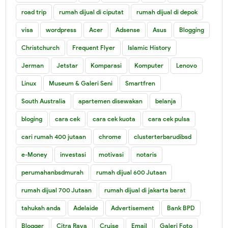
road trip
rumah dijual di ciputat
rumah dijual di depok
visa
wordpress
Acer
Adsense
Asus
Blogging
Christchurch
Frequent Flyer
Islamic History
Jerman
Jetstar
Komparasi
Komputer
Lenovo
Linux
Museum & Galeri Seni
Smartfren
South Australia
apartemen disewakan
belanja
bloging
cara cek
cara cek kuota
cara cek pulsa
cari rumah 400 jutaan
chrome
clusterterbarudibsd
e-Money
investasi
motivasi
notaris
perumahanbsdmurah
rumah dijual 600 Jutaan
rumah dijual 700 Jutaan
rumah dijual di jakarta barat
tahukah anda
Adelaide
Advertisement
Bank BPD
Blogger
Citra Raya
Cruise
Email
Galeri Foto