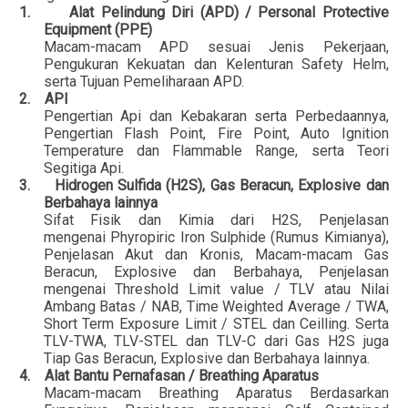
1.
Alat Pelindung Diri (APD) / Personal Protective
Equipment (PPE)
Macam-macam APD sesuai Jenis Pekerjaan,
Pengukuran Kekuatan dan Kelenturan Safety Helm,
serta Tujuan Pemeliharaan APD.
2.
API
Pengertian Api dan Kebakaran serta Perbedaannya,
Pengertian Flash Point, Fire Point, Auto Ignition
Temperature dan Flammable Range, serta Teori
Segitiga Api.
3.
Hidrogen Sulfida (H2S), Gas Beracun, Explosive dan
Berbahaya lainnya
Sifat Fisik dan Kimia dari H2S, Penjelasan
mengenai Phyropiric Iron Sulphide (Rumus Kimianya),
Penjelasan Akut dan Kronis, Macam-macam Gas
Beracun, Explosive dan Berbahaya, Penjelasan
mengenai Threshold Limit value / TLV atau Nilai
Ambang Batas / NAB, Time Weighted Average / TWA,
Short Term Exposure Limit / STEL dan Ceilling. Serta
TLV-TWA, TLV-STEL dan TLV-C dari Gas H2S juga
Tiap Gas Beracun, Explosive dan Berbahaya lainnya.
4.
Alat Bantu Pernafasan / Breathing Aparatus
Macam-macam Breathing Aparatus Berdasarkan